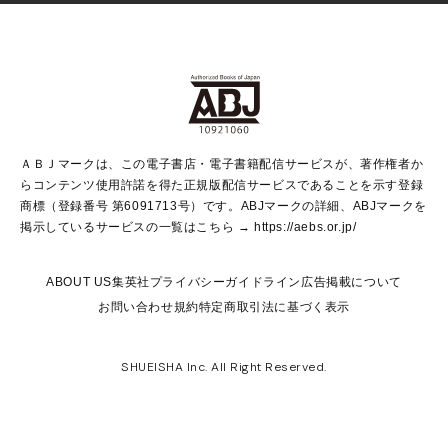
Vジャンプ
non-no Web
ヤングジャンプ定期購読デジタル
すばる
Myojo
オンラインストア
りぼん
学芸・ノンフィクション・新書
最強ジャンプ
女性マンガ
@BAILA
ヤンジャン＋
小説すばる
週プレNEWS
マーガレット
集英社OTOコンテンツ
集英社 学芸編集部
少年ジャンプ＋
その他WEBサービス
クッキー
ライトノベル・ノベライズ
MAQUIA ONLINE
となりのヤングジャンプ
集英社 文芸ステーション
週プレ グラジャパ！
別冊マーガレット
SHUEISHA MANGA-ART HERITAGE
集英社 ビジネス書
ゼブラック
ココハナ
SHUEISHA ADNAVI
SPUR.JP
集英社Webマガジン Cobalt
グランドジャンプ
web 集英社文庫
キッズ
web Sportiva
マンガMee
ジャンプキャラクターズストア
集英社新書
ジャンプルーキー！
月刊オフィスユー
ＡＢＪマークは、この電子書店・電子書籍配信サービスが、著作権者か
EDITOR'S LAB
LEE
集英社オレンジ文庫
ウルトラジャンプ
青春と読書
パラスポ＋！
らコンテンツ使用許諾を得た正規版配信サービスであることを示す登録
集英社みらい文庫
リマコミ＋
HAPPY PLUS STORE
集英社新書プラス
ジャンプTOON
商標（登録番号 第6091713号）です。ABJマークの詳細、ABJマークを
Marisol
シフォン文庫
アジア人物史
S-KIDS.LAND
マンガMeets
掲示しているサービスの一覧はこちら →
https://aebs.or.jp/
shueisha vox
よみタイ
S-MANGA
Web éclat
ダッシュエックス文庫
LEEマルシェ
kotoba
集英社ジャンプリミックス
ABOUT US
集英社プライバシーガイドライン
広告掲載について
T JAPAN:The New York Times Style Magazine
JUMP j BOOKS
お問い合わせ
規約
特定商取引法に基づく表示
SHOP Marisol
e!集英社
集英社コミック文庫
集英社女性誌ポータル
éclat premium
imidas
MEN'S NON-NO WEB
SHUEISHA Inc. All Right Reserved.
mirabella
UOMO
mirabella homme