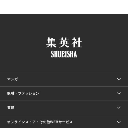
マンガ
取材・ファッション
少年マンガ
週刊少年ジャンプ
書籍
ファッション・美容
青年マンガ
ジャンプSQ.
Seventeen
週刊ヤングジャンプ
オンラインストア・その他WEBサービス
文芸・文庫・総合
芸能・情報・スポーツ
少女マンガ