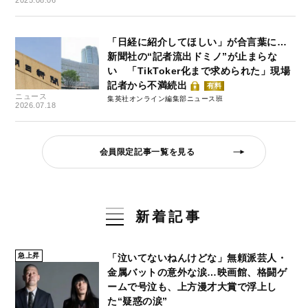
「日経に紹介してほしい」が合言葉に…
新聞社の“記者流出ドミノ”が止まらな
い 「TikToker化まで求められた」現場
記者から不満続出
有料
ニュース
集英社オンライン編集部ニュース班
2026.07.18
会員限定記事一覧を見る
新着記事
急上昇
「泣いてないねんけどな」無頼派芸人・
金属バットの意外な涙…映画館、格闘ゲ
ームで号泣も、上方漫才大賞で浮上し
た“疑惑の涙”