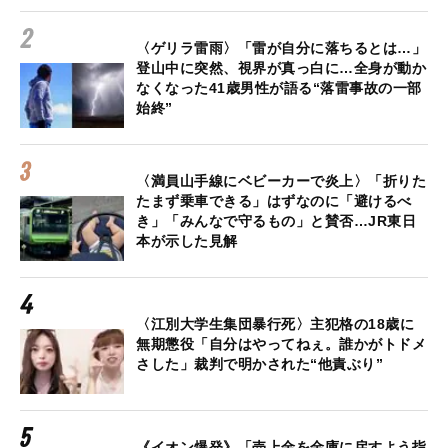
〈ゲリラ雷雨〉「雷が自分に落ちるとは…」
登山中に突然、視界が真っ白に…全身が動か
なくなった41歳男性が語る“落雷事故の一部
始終”
〈満員山手線にベビーカーで炎上〉「折りた
たまず乗車できる」はずなのに「避けるべ
き」「みんなで守るもの」と賛否…JR東日
本が示した見解
〈江別大学生集団暴行死〉主犯格の18歳に
無期懲役「自分はやってねぇ。誰かがトドメ
さした」裁判で明かされた“他責ぶり”
《イオン爆発》「売上金を金庫に戻すよう指