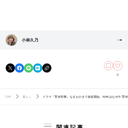
小林久乃
0
TOP
暮らし
ドラマ『育休刑事』なるものまで放送開始。NHKはなぜ今”育
関連記事