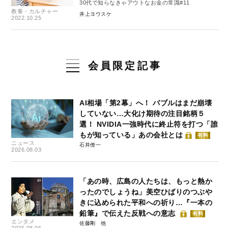
30代で知らなきゃアウトなお金の常識#11
教養・カルチャー
井上ヨウスケ
2022.10.25
会員限定記事
AI相場「第2幕」へ！ バブルはまだ崩壊
していない…大化け期待の注目銘柄５
選！ NVIDIA一強時代に終止符を打つ「誰
もが知っている」あの会社とは
有料
ニュース
石井僚一
2026.08.03
「あの時、広島の人たちは、もっと熱か
ったのでしょうね」美空ひばりのつぶや
きに込められた平和への祈り…『一本の
鉛筆』で伝えた反戦への意志
有料
エンタメ
佐藤剛
2025.08.06