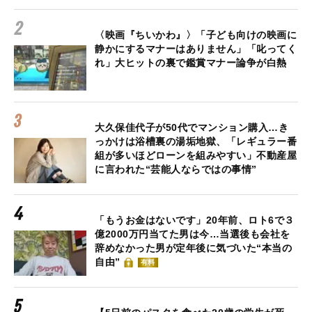
〈映画『ちいかわ』〉「子ども向けの映画に
静かにするマナーはありません」「叱ってく
れ」大ヒットの裏で鑑賞マナー論争が白熱
大久保佳代子が50代でマンション購入…き
っかけは浴槽裏の湯垢地獄、「レギュラー番
組が多いほどローンを組みやすい」不動産屋
に言われた“芸能人ならではの事情”
「もうお金はないです」20年前、ロト6で３
億2000万円当てた男は今…当選後も会社を
辞めなかった男が定年後に気づいた“本当の
自由”
有料