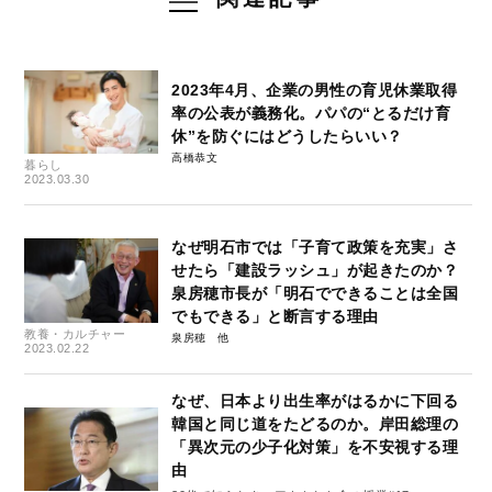
2023年4月、企業の男性の育児休業取得
率の公表が義務化。パパの“とるだけ育
休”を防ぐにはどうしたらいい？
高橋恭文
暮らし
2023.03.30
なぜ明石市では「子育て政策を充実」さ
せたら「建設ラッシュ」が起きたのか？
泉房穂市長が「明石でできることは全国
でもできる」と断言する理由
教養・カルチャー
泉房穂
2023.02.22
なぜ、日本より出生率がはるかに下回る
韓国と同じ道をたどるのか。岸田総理の
「異次元の少子化対策」を不安視する理
由