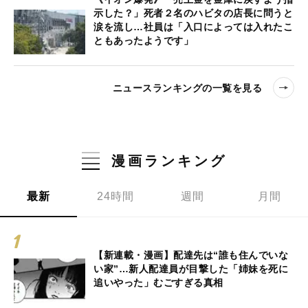
示した？」死者２名のハビタの店長に問うと
涙を流し…社員は「入口によっては入れたこ
ともあったようです」
ニュースランキングの一覧を見る
漫画ランキング
最新
24時間
週間
月間
【新連載・漫画】配達先は“誰も住んでいな
い家”…新人配達員が目撃した「姉妹を死に
追いやった」むごすぎる真相