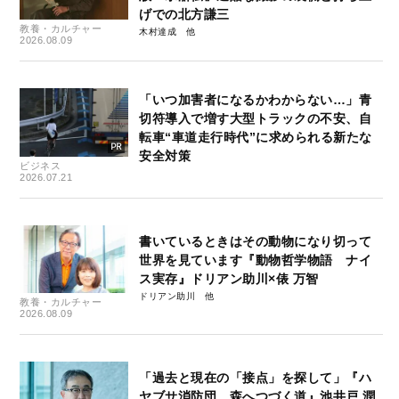
げでの北方謙三
教養・カルチャー
木村達成
2026.08.09
「いつ加害者になるかわからない…」青
切符導入で増す大型トラックの不安、自
転車“車道走行時代”に求められる新たな
安全対策
ビジネス
2026.07.21
書いているときはその動物になり切って
世界を見ています『動物哲学物語 ナイ
ス実存』ドリアン助川×俵 万智
ドリアン助川
教養・カルチャー
2026.08.09
「過去と現在の「接点」を探して」『ハ
ヤブサ消防団 森へつづく道』池井戸 潤