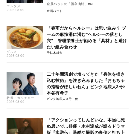
金属バットの「酒辛肉鮪」#61
エンタメ
2026.08.09
金属バット
「春雨だからヘルシー」は思い込み？ ブ
ームの麻辣湯に潜む“ヘルシーの落とし
穴” 管理栄養士が勧める「具材」と避け
たい組み合わせ
グルメ
千駄木雄大
2026.08.09
二十年間演劇で培ってきた「身体を描き
込む技術」を注ぎ込みました『おもちゃ
の指輪がほしいねん』ピンク地底人3号×
本谷有希子
教養・カルチャー
ピンク地底人３号
2026.08.09
「アクションってしんどいな」本当に死
ぬ思いで…俳優・木村達成が語るドラマ
版『水滸伝』過酷な撮影の裏側と打ち上