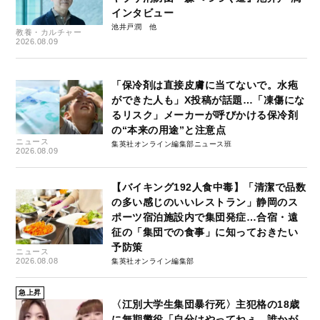
インタビュー
池井戸潤
教養・カルチャー
2026.08.09
「保冷剤は直接皮膚に当てないで。水疱
ができた人も」X投稿が話題…「凍傷にな
るリスク」メーカーが呼びかける保冷剤
の“本来の用途”と注意点
ニュース
集英社オンライン編集部ニュース班
2026.08.09
【バイキング192人食中毒】「清潔で品数
の多い感じのいいレストラン」静岡のス
ポーツ宿泊施設内で集団発症…合宿・遠
征の「集団での食事」に知っておきたい
予防策
ニュース
2026.08.08
集英社オンライン編集部
急上昇
〈江別大学生集団暴行死〉主犯格の18歳
に無期懲役「自分はやってねぇ。誰かが