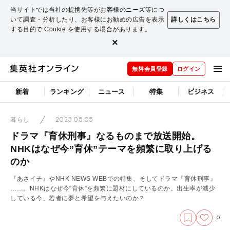
当サイトでは当社の提携先等がお客様のニーズ等につ
いて調査・分析したり、お客様にお勧めの広告を表示
詳しくはこちら
する目的で Cookie を使用する場合があります。
×
無料会員登録
ログイン
新着
ランキング
ニュース
特集
ビジネス
2023.05.05
暮らし
ドラマ『育休刑事』なるものまで放送開始。
NHKはなぜ今”育休”テーマを頻繁に取り上げる
のか
『あさイチ』やNHK NEWS WEBでの特集、そしてドラマ『育休刑事』
……。NHKはなぜ今“育休”を頻繁に題材にしているのか。出生率が減少
している今、若者に夢と希望を与えたいのか？
0