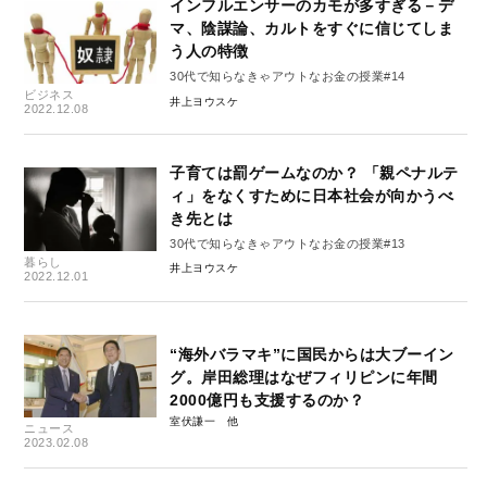
インフルエンサーのカモが多すぎる－デ
マ、陰謀論、カルトをすぐに信じてしま
う人の特徴
30代で知らなきゃアウトなお金の授業#14
ビジネス
井上ヨウスケ
2022.12.08
子育ては罰ゲームなのか？ 「親ペナルテ
ィ」をなくすために日本社会が向かうべ
き先とは
30代で知らなきゃアウトなお金の授業#13
暮らし
井上ヨウスケ
2022.12.01
“海外バラマキ”に国民からは大ブーイン
グ。岸田総理はなぜフィリピンに年間
2000億円も支援するのか？
室伏謙一
ニュース
2023.02.08