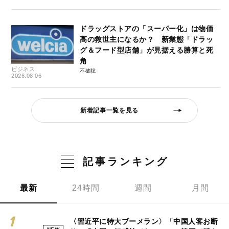
ドラッグストアの「スーパー化」は物価
高の救世主になるか？ 新業態「ドラッ
グ＆フード型店舗」が見据える勝算と死
角
ビジネス
不破聡
2026.08.06
新着記事一覧を見る
記事ランキング
最新
24時間
週間
月間
〈習近平に特大ブーメラン〉「中国人客お断