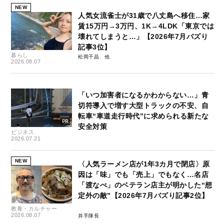
NEW
人気女流雀士が31歳で八丈島へ移住…家
賃15万円→3万円、1K→4LDK「東京では
壊れてしまうと…」【2026年7月バズり
記事3位】
暮らし
松岡千晶
2026.08.07
「いつ加害者になるかわからない…」青
切符導入で増す大型トラックの不安、自
転車“車道走行時代”に求められる新たな
安全対策
ビジネス
2026.07.21
NEW
〈人気ラーメン店が1年3カ月で閉店〉原
因は「味」でも「売上」でもなく…名店
「渡なべ」のベテラン店主が明かした“想
定外の敵”【2026年7月バズり記事2位】
教養・カルチャー
2026.08.07
井手隊長