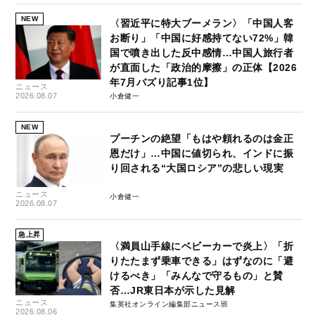
NEW
〈習近平に特大ブーメラン〉「中国人客
お断り」「中国に好感持てない72%」韓
国で噴き出した反中感情…中国人旅行者
が直面した「政治的摩擦」の正体【2026
年7月バズり記事1位】
ニュース
2026.08.07
小倉健一
NEW
プーチンの絶望「もはや頼れるのは金正
恩だけ」…中国に値切られ、インドに振
り回される“大国ロシア”の悲しい現実
ニュース
小倉健一
2026.08.07
急上昇
〈満員山手線にベビーカーで炎上〉「折
りたたまず乗車できる」はずなのに「避
けるべき」「みんなで守るもの」と賛
否…JR東日本が示した見解
ニュース
集英社オンライン編集部ニュース班
2026.08.06