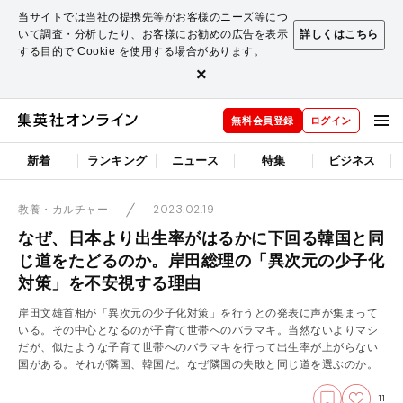
当サイトでは当社の提携先等がお客様のニーズ等につ
いて調査・分析したり、お客様にお勧めの広告を表示
詳しくはこちら
する目的で Cookie を使用する場合があります。
×
無料会員登録
ログイン
新着
ランキング
ニュース
特集
ビジネス
2023.02.19
教養・カルチャー
なぜ、日本より出生率がはるかに下回る韓国と同
じ道をたどるのか。岸田総理の「異次元の少子化
対策」を不安視する理由
岸田文雄首相が「異次元の少子化対策」を行うとの発表に声が集まって
いる。その中心となるのが子育て世帯へのバラマキ。当然ないよりマシ
だが、似たような子育て世帯へのバラマキを行って出生率が上がらない
国がある。それが隣国、韓国だ。なぜ隣国の失敗と同じ道を選ぶのか。
11