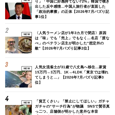
NEW
り」「中国に好感持てない72%」韓国で噴き
出した反中感情…中国人旅行者が直面した
「政治的摩擦」の正体【2026年7月バズり記
事1位】
〈人気ラーメン店が1年3カ月で閉店〉原因
NEW
は「味」でも「売上」でもなく…名店「渡な
べ」のベテラン店主が明かした“想定外の
敵”【2026年7月バズり記事2位】
人気女流雀士が31歳で八丈島へ移住…家賃
NEW
15万円→3万円、1K→4LDK「東京では壊れ
てしまうと…」【2026年7月バズり記事3
位】
「貧乏くさい」「禁止にしてほしい」ガチャ
NEW
ガチャの“サーチ行為”が物議 SNSで賛否真
っ二つ、店舗側が明かした意外な本音