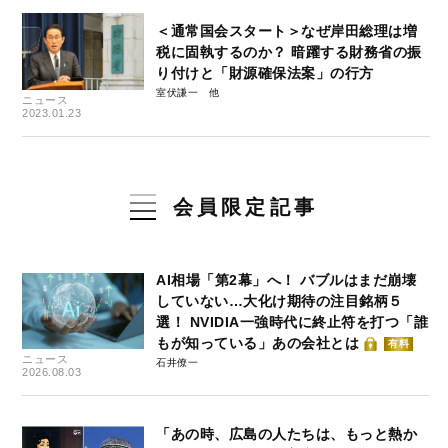
＜通常国会スタート＞なぜ岸田総理は増
税に固執するのか？ 暗躍する財務省の振
り付けと「財源確保法案」の行方
室伏謙一
ニュース
2023.01.23
会員限定記事
AI相場「第2幕」へ！ バブルはまだ崩壊
していない…大化け期待の注目銘柄５
選！ NVIDIA一強時代に終止符を打つ「誰
もが知っている」あの会社とは
有料
ニュース
石井僚一
2026.08.03
「あの時、広島の人たちは、もっと熱か