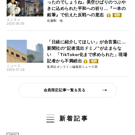
ったのでしょうね」美空ひばりのつぶや
きに込められた平和への祈り…『一本の
鉛筆』で伝えた反戦への意志
有料
エンタメ
佐藤剛
2025.08.06
「日経に紹介してほしい」が合言葉に…
新聞社の“記者流出ドミノ”が止まらな
い 「TikToker化まで求められた」現場
記者から不満続出
有料
ニュース
集英社オンライン編集部ニュース班
2026.07.18
会員限定記事一覧を見る
新着記事