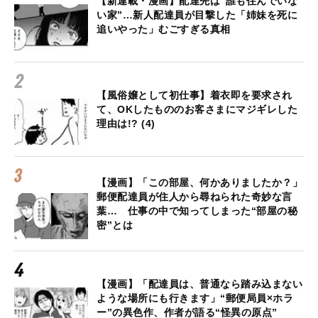
【新連載・漫画】配達先は“誰も住んでいな
い家”…新人配達員が目撃した「姉妹を死に
追いやった」むごすぎる真相
【風俗嬢として初仕事】着衣即を要求され
て、OKしたもののお客さまにマジギレした
理由は!? (4)
【漫画】「この部屋、何かありましたか？」
郵便配達員が住人から尋ねられた奇妙な言
葉… 仕事の中で知ってしまった“部屋の秘
密”とは
【漫画】「配達員は、普通なら踏み込まない
ような場所にも行きます」“郵便局員×ホラ
ー”の異色作、作者が語る“怪異の原点”