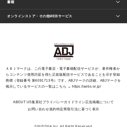
週刊少年ジャンプ
書籍
ファッション・美容
青年マンガ
ジャンプSQ.
Seventeen
週刊ヤングジャンプ
オンラインストア・その他WEBサービス
文芸・文庫・総合
芸能・情報・スポーツ
少女マンガ
Vジャンプ
non-no Web
ヤングジャンプ定期購読デジタル
すばる
Myojo
オンラインストア
りぼん
学芸・ノンフィクション・新書
最強ジャンプ
女性マンガ
@BAILA
ヤンジャン＋
小説すばる
週プレNEWS
マーガレット
集英社OTOコンテンツ
集英社 学芸編集部
少年ジャンプ＋
その他WEBサービス
クッキー
ライトノベル・ノベライズ
MAQUIA ONLINE
となりのヤングジャンプ
集英社 文芸ステーション
週プレ グラジャパ！
別冊マーガレット
SHUEISHA MANGA-ART HERITAGE
集英社 ビジネス書
ゼブラック
ココハナ
SHUEISHA ADNAVI
SPUR.JP
集英社Webマガジン Cobalt
グランドジャンプ
web 集英社文庫
キッズ
web Sportiva
マンガMee
ジャンプキャラクターズストア
集英社新書
ジャンプルーキー！
月刊オフィスユー
ＡＢＪマークは、この電子書店・電子書籍配信サービスが、著作権者か
EDITOR'S LAB
LEE
集英社オレンジ文庫
ウルトラジャンプ
青春と読書
パラスポ＋！
らコンテンツ使用許諾を得た正規版配信サービスであることを示す登録
集英社みらい文庫
リマコミ＋
HAPPY PLUS STORE
集英社新書プラス
ジャンプTOON
商標（登録番号 第6091713号）です。ABJマークの詳細、ABJマークを
Marisol
シフォン文庫
アジア人物史
S-KIDS.LAND
マンガMeets
掲示しているサービスの一覧はこちら →
https://aebs.or.jp/
shueisha vox
よみタイ
S-MANGA
Web éclat
ダッシュエックス文庫
LEEマルシェ
kotoba
集英社ジャンプリミックス
ABOUT US
集英社プライバシーガイドライン
広告掲載について
T JAPAN:The New York Times Style Magazine
JUMP j BOOKS
お問い合わせ
規約
特定商取引法に基づく表示
SHOP Marisol
e!集英社
集英社コミック文庫
集英社女性誌ポータル
éclat premium
imidas
MEN'S NON-NO WEB
SHUEISHA Inc. All Right Reserved.