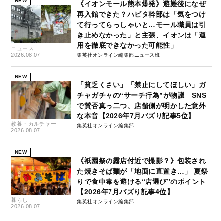
NEW
《イオンモール熊本爆発》避難後になぜ
再入館できた？ハビタ幹部は「気をつけ
て行ってらっしゃいと…モール職員は引
き止めなかった」と主張、イオンは「運
用を徹底できなかった可能性」
ニュース
2026.08.07
集英社オンライン編集部ニュース班
NEW
「貧乏くさい」「禁止にしてほしい」ガ
チャガチャの“サーチ行為”が物議 SNS
で賛否真っ二つ、店舗側が明かした意外
な本音【2026年7月バズり記事5位】
教養・カルチャー
集英社オンライン編集部
2026.08.07
NEW
《祇園祭の露店付近で撮影？》包装され
た焼きそば麺が「地面に直置き…」 夏祭
りで食中毒を避ける“店選び”のポイント
【2026年7月バズり記事4位】
暮らし
集英社オンライン編集部
2026.08.07