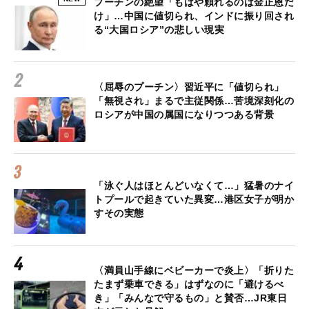
プーチンの絶望「もはや頼れるのは金正恩だ
け」…中国に値切られ、インドに振り回され
る“大国ロシア”の悲しい現実
〈屈辱のプーチン〉習近平に「値切られ」
「無視され」まるで主従関係…苦境深刻化の
ロシアが中国の属国になりつつある背景
「泳ぐ人はほとんどいなくて…」猛暑のナイ
トプールで起きていた異変…港区女子が明か
すその実態
〈満員山手線にベビーカーで炎上〉「折りた
たまず乗車できる」はずなのに「避けるべ
き」「みんなで守るもの」と賛否…JR東日