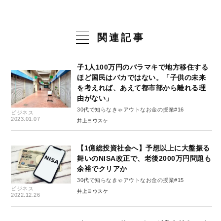
関連記事
子1人100万円のバラマキで地方移住する
ほど国民はバカではない。「子供の未来
を考えれば、あえて都市部から離れる理
由がない」
30代で知らなきゃアウトなお金の授業#16
ビジネス
2023.01.07
井上ヨウスケ
【1億総投資社会へ】予想以上に大盤振る
舞いのNISA改正で、老後2000万円問題も
余裕でクリアか
30代で知らなきゃアウトなお金の授業#15
ビジネス
井上ヨウスケ
2022.12.26