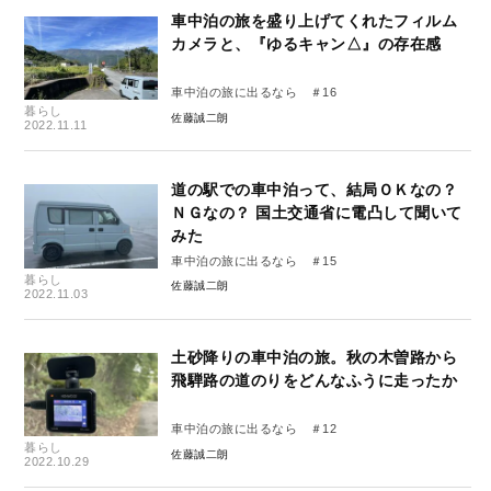
車中泊の旅を盛り上げてくれたフィルム
カメラと、『ゆるキャン△』の存在感
車中泊の旅に出るなら ＃16
暮らし
佐藤誠二朗
2022.11.11
道の駅での車中泊って、結局ＯＫなの？
ＮＧなの？ 国土交通省に電凸して聞いて
みた
車中泊の旅に出るなら ＃15
暮らし
佐藤誠二朗
2022.11.03
土砂降りの車中泊の旅。秋の木曽路から
飛騨路の道のりをどんなふうに走ったか
車中泊の旅に出るなら ＃12
暮らし
佐藤誠二朗
2022.10.29