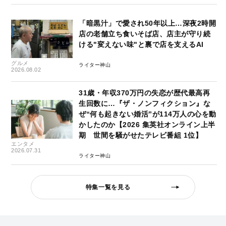
「暗黒汁」で愛され50年以上…深夜2時開
店の老舗立ち食いそば店、店主が守り続
ける"変えない味"と裏で店を支えるAI
グルメ
ライター神山
2026.08.02
31歳・年収370万円の失恋が歴代最高再
生回数に…『ザ・ノンフィクション』な
ぜ“何も起きない婚活”が114万人の心を動
かしたのか【2026 集英社オンライン上半
期 世間を騒がせたテレビ番組 1位】
エンタメ
2026.07.31
ライター神山
特集一覧を見る