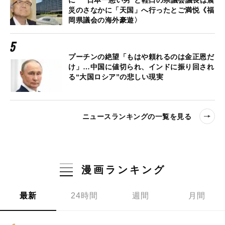
に “日本一悪い男”と軽口の県議会議長は震
災のさなかに「天国」へ行ったとご満悦《福
岡県議会の海外豪遊〉
プーチンの絶望「もはや頼れるのは金正恩だ
け」…中国に値切られ、インドに振り回され
る“大国ロシア”の悲しい現実
ニュースランキングの一覧を見る
漫画ランキング
最新
24時間
週間
月間