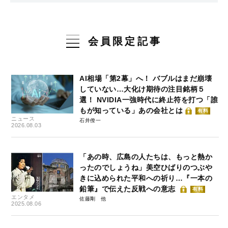
会員限定記事
AI相場「第2幕」へ！ バブルはまだ崩壊
していない…大化け期待の注目銘柄５
選！ NVIDIA一強時代に終止符を打つ「誰
もが知っている」あの会社とは
有料
ニュース
石井僚一
2026.08.03
「あの時、広島の人たちは、もっと熱か
ったのでしょうね」美空ひばりのつぶや
きに込められた平和への祈り…『一本の
鉛筆』で伝えた反戦への意志
有料
エンタメ
佐藤剛
2025.08.06