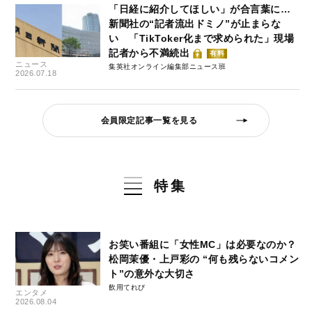
「日経に紹介してほしい」が合言葉に…
新聞社の“記者流出ドミノ”が止まらな
い 「TikToker化まで求められた」現場
記者から不満続出
有料
ニュース
集英社オンライン編集部ニュース班
2026.07.18
会員限定記事一覧を見る
特集
お笑い番組に「女性MC」は必要なのか？
松岡茉優・上戸彩の “何も残らないコメン
ト”の意外な大切さ
飲用てれび
エンタメ
2026.08.04