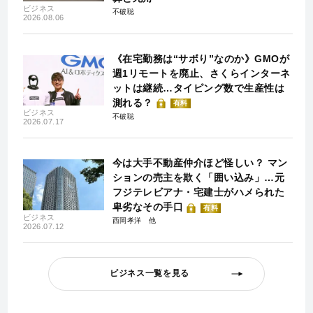
ビジネス
不破聡
2026.08.06
《在宅勤務は“サボり”なのか》GMOが
週1リモートを廃止、さくらインターネ
ットは継続…タイピング数で生産性は
測れる？
有料
ビジネス
不破聡
2026.07.17
今は大手不動産仲介ほど怪しい？ マン
ションの売主を欺く「囲い込み」…元
フジテレビアナ・宅建士がハメられた
卑劣なその手口
有料
ビジネス
西岡孝洋
2026.07.12
ビジネス一覧を見る