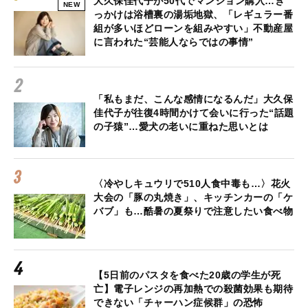
大久保佳代子が50代でマンション購入…き
NEW
っかけは浴槽裏の湯垢地獄、「レギュラー番
組が多いほどローンを組みやすい」不動産屋
に言われた“芸能人ならではの事情”
「私もまだ、こんな感情になるんだ」大久保
佳代子が往復4時間かけて会いに行った“話題
の子猿”…愛犬の老いに重ねた思いとは
〈冷やしキュウリで510人食中毒も…〉花火
大会の「豚の丸焼き」、キッチンカーの「ケ
バブ」も…酷暑の夏祭りで注意したい食べ物
【5日前のパスタを食べた20歳の学生が死
亡】電子レンジの再加熱での殺菌効果も期待
できない「チャーハン症候群」の恐怖