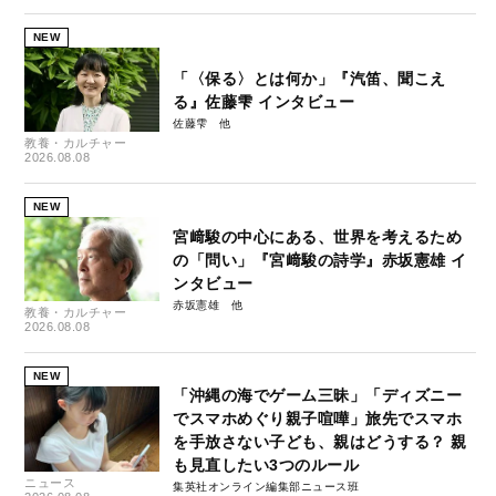
NEW
「〈保る〉とは何か」『汽笛、聞こえ
る』佐藤雫 インタビュー
佐藤雫
教養・カルチャー
2026.08.08
NEW
宮﨑駿の中心にある、世界を考えるため
の「問い」『宮﨑駿の詩学』赤坂憲雄 イ
ンタビュー
赤坂憲雄
教養・カルチャー
2026.08.08
NEW
「沖縄の海でゲーム三昧」「ディズニー
でスマホめぐり親子喧嘩」旅先でスマホ
を手放さない子ども、親はどうする？ 親
も見直したい3つのルール
ニュース
集英社オンライン編集部ニュース班