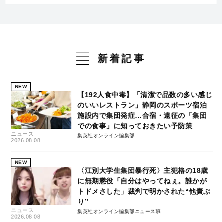
新着記事
NEW
【192人食中毒】「清潔で品数の多い感じ
のいいレストラン」静岡のスポーツ宿泊
施設内で集団発症…合宿・遠征の「集団
での食事」に知っておきたい予防策
ニュース
集英社オンライン編集部
2026.08.08
NEW
〈江別大学生集団暴行死〉主犯格の18歳
に無期懲役「自分はやってねぇ。誰かが
トドメさした」裁判で明かされた“他責ぶ
り”
ニュース
集英社オンライン編集部ニュース班
2026.08.08