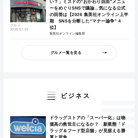
い？」ミスドの“おかわり自由”メニュ
ーをめぐりSNSで議論…気になる公式
の回答は【2026 集英社オンライン上半
期 SNSを分断した“マナー論争” 4
グルメ
位】
2026.07.29
集英社オンライン編集部
グルメ一覧を見る
ビジネス
ドラッグストアの「スーパー化」は物
価高の救世主になるか？ 新業態「ド
ラッグ＆フード型店舗」が見据える勝
算と死角