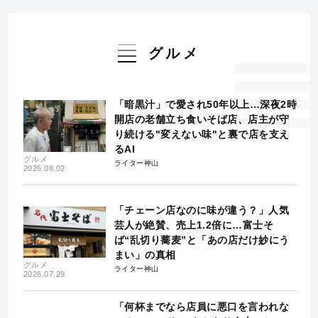
グルメ
「暗黒汁」で愛され50年以上…深夜2時
開店の老舗立ち食いそば店、店主が守
り続ける"変えない味"と裏で店を支え
るAI
グルメ
ライター神山
2026.08.02
「チェーン店なのに味が違う？」人気
芸人が絶賛、売上1.2倍に…富士そ
ば“乱切り蕎麦”と「あの店だけ妙にう
まい」の真相
グルメ
ライター神山
2026.07.29
「何杯までなら店員に悪口を言われな