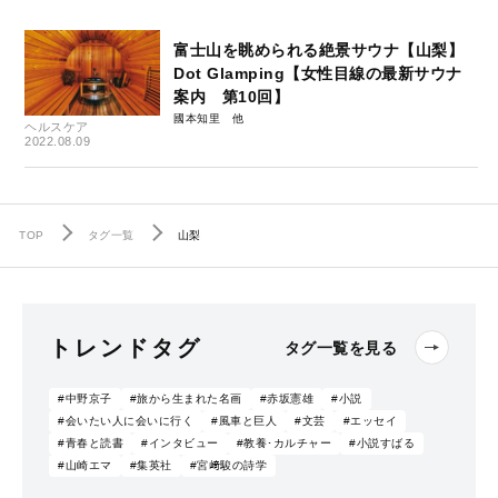
富士山を眺められる絶景サウナ【山梨】
Dot Glamping【女性目線の最新サウナ
案内 第10回】
國本知里
ヘルスケア
2022.08.09
TOP
タグ一覧
山梨
トレンドタグ
タグ一覧を見る
#中野京子
#旅から生まれた名画
#赤坂憲雄
#小説
#会いたい人に会いに行く
#風車と巨人
#文芸
#エッセイ
#青春と読書
#インタビュー
#教養･カルチャー
#小説すばる
#山崎エマ
#集英社
#宮﨑駿の詩学