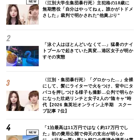
NEW
〈江別大学生集団暴行死〉主犯格の18歳に
無期懲役「自分はやってねぇ。誰かがトドメ
さした」裁判で明かされた“他責ぶり”
「泳ぐ人はほとんどいなくて…」猛暑のナイ
トプールで起きていた異変…港区女子が明か
すその実態
〈江別・集団暴行死〉「グロかった…」全裸
にして、髪にライターで火をつけ、背中にタ
バコを押しつける様子も撮影…公判で明らか
になった壮絶リンチと女子2人の“陰キャ”時
代【2026 集英社オンライン上半期 スクー
プ記事 7位】
「1泊最高は11万円ではなく約17万円でし
NEW
た」初の費用公開で仰天の支出が明らか