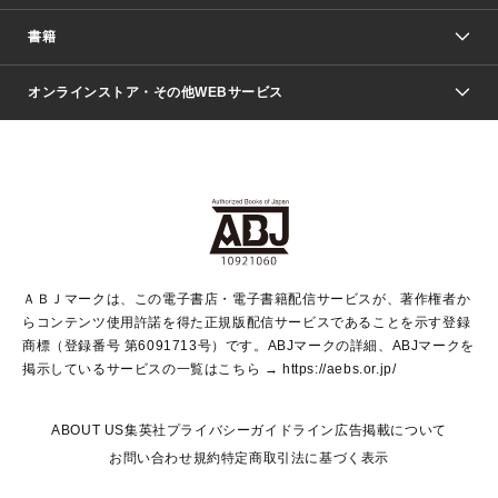
週刊少年ジャンプ
書籍
ファッション・美容
青年マンガ
ジャンプSQ.
Seventeen
週刊ヤングジャンプ
オンラインストア・その他WEBサービス
文芸・文庫・総合
芸能・情報・スポーツ
少女マンガ
Vジャンプ
non-no Web
ヤングジャンプ定期購読デジタル
すばる
Myojo
オンラインストア
りぼん
学芸・ノンフィクション・新書
最強ジャンプ
女性マンガ
@BAILA
ヤンジャン＋
小説すばる
週プレNEWS
マーガレット
集英社OTOコンテンツ
集英社 学芸編集部
少年ジャンプ＋
その他WEBサービス
クッキー
ライトノベル・ノベライズ
MAQUIA ONLINE
となりのヤングジャンプ
集英社 文芸ステーション
週プレ グラジャパ！
別冊マーガレット
SHUEISHA MANGA-ART HERITAGE
集英社 ビジネス書
ゼブラック
ココハナ
SHUEISHA ADNAVI
SPUR.JP
集英社Webマガジン Cobalt
グランドジャンプ
web 集英社文庫
キッズ
web Sportiva
マンガMee
ジャンプキャラクターズストア
集英社新書
ジャンプルーキー！
月刊オフィスユー
ＡＢＪマークは、この電子書店・電子書籍配信サービスが、著作権者か
EDITOR'S LAB
LEE
集英社オレンジ文庫
ウルトラジャンプ
青春と読書
パラスポ＋！
らコンテンツ使用許諾を得た正規版配信サービスであることを示す登録
集英社みらい文庫
リマコミ＋
HAPPY PLUS STORE
集英社新書プラス
ジャンプTOON
商標（登録番号 第6091713号）です。ABJマークの詳細、ABJマークを
Marisol
シフォン文庫
アジア人物史
S-KIDS.LAND
マンガMeets
掲示しているサービスの一覧はこちら →
https://aebs.or.jp/
shueisha vox
よみタイ
S-MANGA
Web éclat
ダッシュエックス文庫
LEEマルシェ
kotoba
集英社ジャンプリミックス
ABOUT US
集英社プライバシーガイドライン
広告掲載について
T JAPAN:The New York Times Style Magazine
JUMP j BOOKS
お問い合わせ
規約
特定商取引法に基づく表示
SHOP Marisol
e!集英社
集英社コミック文庫
集英社女性誌ポータル