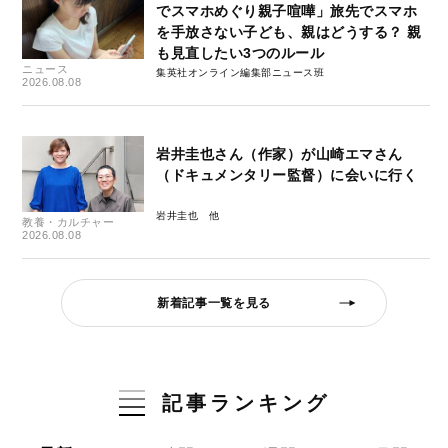
でスマホめぐり親子喧嘩」旅先でスマホ
を手放さない子ども、親はどうする？ 親
も見直したい3つのルール
ニュース
集英社オンライン編集部ニュース班
2026.08.08
岩井圭也さん（作家）が山崎エマさん
（ドキュメンタリー監督）に会いに行く
岩井圭也
教養・カルチャー
2026.08.08
新着記事一覧を見る
記事ランキング