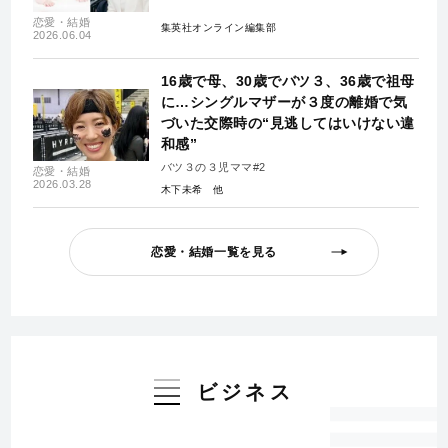
恋愛・結婚
集英社オンライン編集部
2026.06.04
16歳で母、30歳でバツ３、36歳で祖母
に…シングルマザーが３度の離婚で気
づいた交際時の“見逃してはいけない違
和感”
バツ３の３児ママ#2
恋愛・結婚
2026.03.28
木下未希
恋愛・結婚一覧を見る
ビジネス