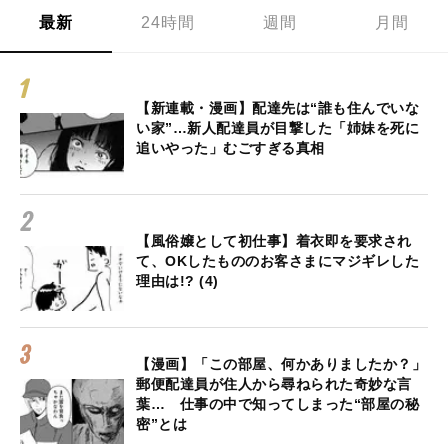
最新
24時間
週間
月間
【新連載・漫画】配達先は“誰も住んでいな
い家”…新人配達員が目撃した「姉妹を死に
追いやった」むごすぎる真相
【風俗嬢として初仕事】着衣即を要求され
て、OKしたもののお客さまにマジギレした
理由は!? (4)
【漫画】「この部屋、何かありましたか？」
郵便配達員が住人から尋ねられた奇妙な言
葉… 仕事の中で知ってしまった“部屋の秘
密”とは