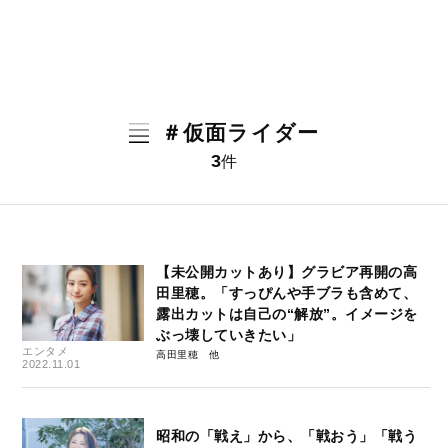
＃仮面ライダー
3
件
【未公開カットあり】グラビア再開の高
田里穂。「すっぴんや手ブラも含めて、
露出カットは自己の“解放”。イメージを
ぶっ壊していきたい」
エンタメ
高田里穂
2022.11.01
昭和の「戦え」から、「戦おう」「戦う