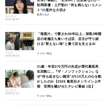
松岡茉優・上戸彩の “何も残らないコメン
ト”の意外な大切さ
飲用てれび
エンタメ
2026.08.04
「暗黒汁」で愛され50年以上…深夜2時開
店の老舗立ち食いそば店、店主が守り続
ける"変えない味"と裏で店を支えるAI
グルメ
ライター神山
2026.08.02
31歳・年収370万円の失恋が歴代最高再
生回数に…『ザ・ノンフィクション』な
ぜ“何も起きない婚活”が114万人の心を動
かしたのか【2026 集英社オンライン上半
期 世間を騒がせたテレビ番組 1位】
エンタメ
2026.07.31
ライター神山