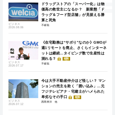
ドラッグストアの「スーパー化」は物
価高の救世主になるか？ 新業態「ド
ラッグ＆フード型店舗」が見据える勝
算と死角
ビジネス
不破聡
2026.08.06
《在宅勤務は“サボり”なのか》GMOが
週1リモートを廃止、さくらインターネ
ットは継続…タイピング数で生産性は
測れる？
有料
ビジネス
不破聡
2026.07.17
今は大手不動産仲介ほど怪しい？ マン
ションの売主を欺く「囲い込み」…元
フジテレビアナ・宅建士がハメられた
卑劣なその手口
有料
ビジネス
西岡孝洋
2026.07.12