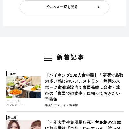
ビジネス一覧を見る
新着記事
NEW
【バイキング192人食中毒】「清潔で品数
の多い感じのいいレストラン」静岡のス
ポーツ宿泊施設内で集団発症…合宿・遠
征の「集団での食事」に知っておきたい
予防策
ニュース
2026.08.08
集英社オンライン編集部
急上昇
〈江別大学生集団暴行死〉主犯格の18歳
に無期懲役「自分はやってねぇ。誰かが