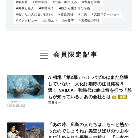
#集英社
#岩井圭也
#汽笛、聞こえる
#青春と読書
#風車と巨人
#中野京子
#旅から生まれた名画
#会いたい人に会いに行く
#赤坂憲雄
#小説
#文芸ステーション
#インタビュー
#山崎エマ
#佐藤雫
#宮﨑駿の詩学
会員限定記事
AI相場「第2幕」へ！ バブルはまだ崩壊
していない…大化け期待の注目銘柄５
選！ NVIDIA一強時代に終止符を打つ「誰
もが知っている」あの会社とは
有料
ニュース
石井僚一
2026.08.03
「あの時、広島の人たちは、もっと熱か
ったのでしょうね」美空ひばりのつぶや
きに込められた平和への祈り…『一本の