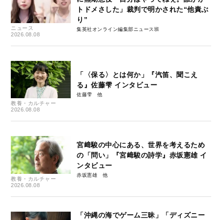
トドメさした」裁判で明かされた“他責ぶ
り”
ニュース
集英社オンライン編集部ニュース班
2026.08.08
「〈保る〉とは何か」『汽笛、聞こえ
る』佐藤雫 インタビュー
佐藤雫
教養・カルチャー
2026.08.08
宮﨑駿の中心にある、世界を考えるため
の「問い」『宮﨑駿の詩学』赤坂憲雄 イ
ンタビュー
赤坂憲雄
教養・カルチャー
2026.08.08
「沖縄の海でゲーム三昧」「ディズニー