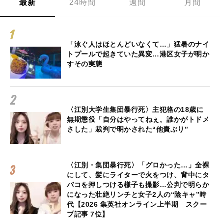
最新
24時間
週間
月間
「泳ぐ人はほとんどいなくて…」猛暑のナイ
トプールで起きていた異変…港区女子が明か
すその実態
〈江別大学生集団暴行死〉主犯格の18歳に
無期懲役「自分はやってねぇ。誰かがトドメ
さした」裁判で明かされた“他責ぶり”
〈江別・集団暴行死〉「グロかった…」全裸
にして、髪にライターで火をつけ、背中にタ
バコを押しつける様子も撮影…公判で明らか
になった壮絶リンチと女子2人の“陰キャ”時
代【2026 集英社オンライン上半期 スクー
プ記事 7位】