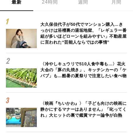
最新
24時間
週間
月間
大久保佳代子が50代でマンション購入…き
っかけは浴槽裏の湯垢地獄、「レギュラー番
組が多いほどローンを組みやすい」不動産屋
に言われた“芸能人ならではの事情”
〈冷やしキュウリで510人食中毒も…〉花火
大会の「豚の丸焼き」、キッチンカーの「ケ
バブ」も…酷暑の夏祭りで注意したい食べ物
〈映画『ちいかわ』〉「子ども向けの映画に
静かにするマナーはありません」「叱ってく
れ」大ヒットの裏で鑑賞マナー論争が白熱