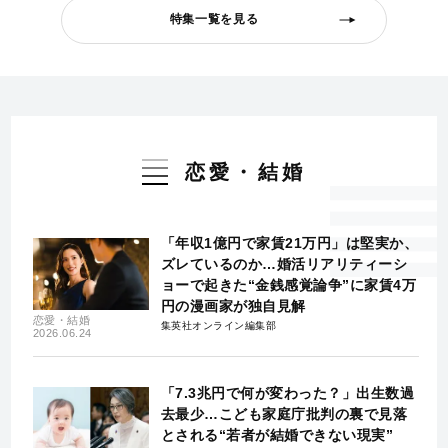
特集一覧を見る
恋愛・結婚
「年収1億円で家賃21万円」は堅実か、
ズレているのか…婚活リアリティーシ
ョーで起きた“金銭感覚論争”に家賃4万
円の漫画家が独自見解
恋愛・結婚
集英社オンライン編集部
2026.06.24
「7.3兆円で何が変わった？」出生数過
去最少…こども家庭庁批判の裏で見落
とされる“若者が結婚できない現実”