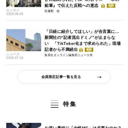
鉛筆』で伝えた反戦への意志
有料
エンタメ
佐藤剛
2025.08.06
「日経に紹介してほしい」が合言葉に…
新聞社の“記者流出ドミノ”が止まらな
い 「TikToker化まで求められた」現場
記者から不満続出
有料
ニュース
集英社オンライン編集部ニュース班
2026.07.18
会員限定記事一覧を見る
特集
お笑い番組に「女性MC」は必要なのか？