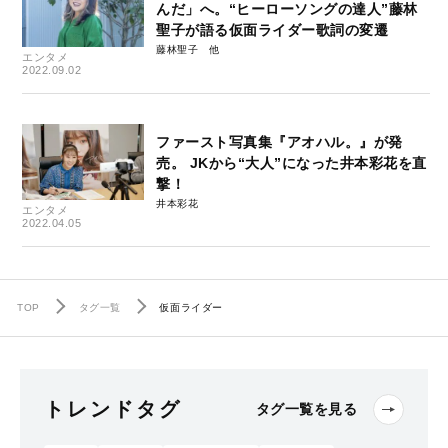
んだ」へ。“ヒーローソングの達人”藤林
聖子が語る仮面ライダー歌詞の変遷
藤林聖子
エンタメ
2022.09.02
ファースト写真集『アオハル。』が発
売。 JKから“大人”になった井本彩花を直
撃！
井本彩花
エンタメ
2022.04.05
TOP
タグ一覧
仮面ライダー
トレンドタグ
タグ一覧を見る