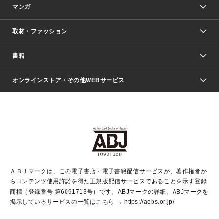
マンガ
取材・ファッション
少年マンガ
週刊少年ジャンプ
書籍
ファッション・美容
青年マンガ
ジャンプSQ.
Seventeen
週刊ヤングジャンプ
オンラインストア・その他WEBサービス
文芸・文庫・総合
芸能・情報・スポーツ
少女マンガ
Vジャンプ
non-no Web
ヤングジャンプ定期購読デジタル
すばる
Myojo
オンラインストア
りぼん
学芸・ノンフィクション・新書
最強ジャンプ
女性マンガ
@BAILA
ヤンジャン＋
小説すばる
週プレNEWS
マーガレット
集英社OTOコンテンツ
集英社 学芸編集部
少年ジャンプ＋
その他WEBサービス
クッキー
ライトノベル・ノベライズ
MAQUIA ONLINE
となりのヤングジャンプ
集英社 文芸ステーション
週プレ グラジャパ！
別冊マーガレット
SHUEISHA MANGA-ART HERITAGE
集英社 ビジネス書
ゼブラック
ココハナ
SHUEISHA ADNAVI
SPUR.JP
集英社Webマガジン Cobalt
グランドジャンプ
web 集英社文庫
キッズ
web Sportiva
マンガMee
ジャンプキャラクターズストア
集英社新書
ジャンプルーキー！
月刊オフィスユー
ＡＢＪマークは、この電子書店・電子書籍配信サービスが、著作権者か
EDITOR'S LAB
LEE
集英社オレンジ文庫
ウルトラジャンプ
青春と読書
パラスポ＋！
らコンテンツ使用許諾を得た正規版配信サービスであることを示す登録
集英社みらい文庫
リマコミ＋
HAPPY PLUS STORE
集英社新書プラス
ジャンプTOON
商標（登録番号 第6091713号）です。ABJマークの詳細、ABJマークを
Marisol
シフォン文庫
アジア人物史
S-KIDS.LAND
マンガMeets
掲示しているサービスの一覧はこちら →
https://aebs.or.jp/
shueisha vox
よみタイ
S-MANGA
Web éclat
ダッシュエックス文庫