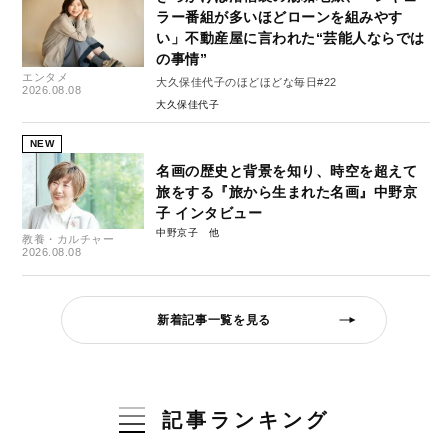
ラー番組が多いほどローンを組みやす
い」不動産屋に言われた“芸能人ならでは
の事情”
エンタメ
大久保佳代子のほどほどな毎日#22
2026.08.08
大久保佳代子
NEW
名画の歴史と背景を知り、時空を超えて
旅をする『旅から生まれた名画』中野京
子 インタビュー
中野京子
教養・カルチャー
2026.08.08
新着記事一覧を見る
記事ランキング