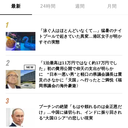
最新
24時間
週間
月間
「泳ぐ人はほとんどいなくて…」猛暑のナイ
トプールで起きていた異変…港区女子が明か
すその実態
「1泊最高は11万円ではなく約17万円でし
NEW
た」初の費用公開で仰天の支出が明らか
に “日本一悪い男”と軽口の県議会議長は震
災のさなかに「天国」へ行ったとご満悦《福
岡県議会の海外豪遊〉
プーチンの絶望「もはや頼れるのは金正恩だ
け」…中国に値切られ、インドに振り回され
る“大国ロシア”の悲しい現実