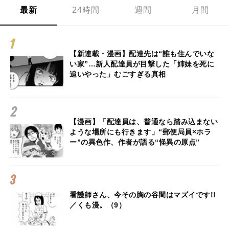
最新
24時間
週間
月間
【新連載・漫画】配達先は“誰も住んでいな
い家”…新人配達員が目撃した「姉妹を死に
追いやった」むごすぎる真相
【漫画】「配達員は、普通なら踏み込まない
ような場所にも行きます」“郵便局員×ホラ
ー”の異色作、作者が語る“怪異の原点”
看護師さん、今その胸の谷間はマズイです!!
／くも漫。（9）