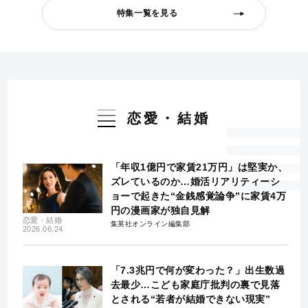
特集一覧を見る
恋愛・結婚
「年収1億円で家賃21万円」は堅実か、
ズレているのか…婚活リアリティーシ
ョーで起きた“金銭感覚論争”に家賃4万
円の漫画家が独自見解
恋愛・結婚
集英社オンライン編集部
2026.06.24
「7.3兆円で何が変わった？」出生数過
去最少…こども家庭庁批判の裏で見落
とされる“若者が結婚できない現実”