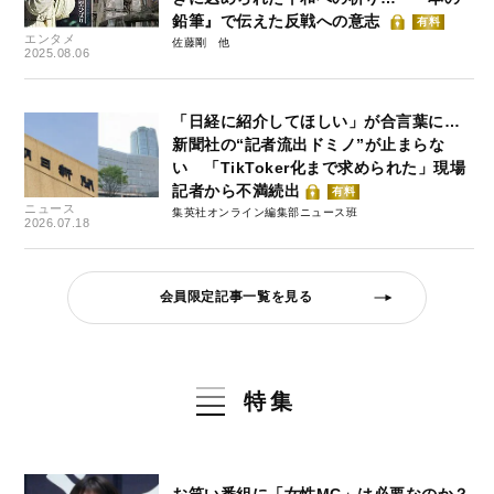
鉛筆』で伝えた反戦への意志
有料
エンタメ
佐藤剛
2025.08.06
「日経に紹介してほしい」が合言葉に…
新聞社の“記者流出ドミノ”が止まらな
い 「TikToker化まで求められた」現場
記者から不満続出
有料
ニュース
集英社オンライン編集部ニュース班
2026.07.18
会員限定記事一覧を見る
特集
お笑い番組に「女性MC」は必要なのか？