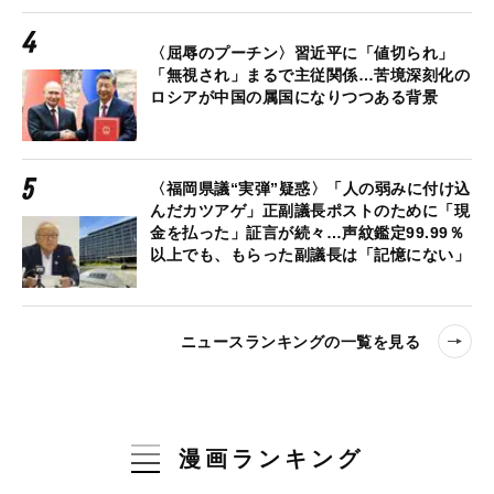
〈屈辱のプーチン〉習近平に「値切られ」
「無視され」まるで主従関係…苦境深刻化の
ロシアが中国の属国になりつつある背景
〈福岡県議“実弾”疑惑〉「人の弱みに付け込
んだカツアゲ」正副議長ポストのために「現
金を払った」証言が続々…声紋鑑定99.99％
以上でも、もらった副議長は「記憶にない」
ニュースランキングの一覧を見る
漫画ランキング