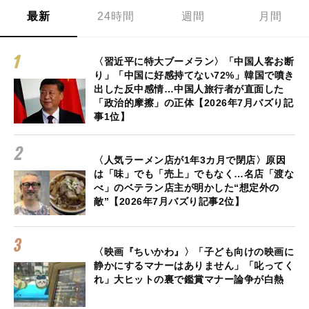
最新
24時間
週間
月間
〈習近平に特大ブーメラン〉「中国人客お断
り」「中国に好感持てない72%」韓国で噴き
出した反中感情…中国人旅行者が直面した
「政治的摩擦」の正体【2026年7月バズり記
事1位】
〈人気ラーメン店が1年3カ月で閉店〉原因
は「味」でも「売上」でもなく…名店「渡な
べ」のベテラン店主が明かした“想定外の
敵”【2026年7月バズり記事2位】
〈映画『ちいかわ』〉「子ども向けの映画に
静かにするマナーはありません」「叱ってく
れ」大ヒットの裏で鑑賞マナー論争が白熱