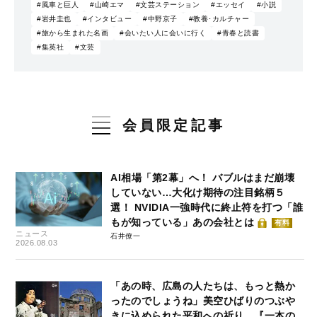
#風車と巨人
#山崎エマ
#文芸ステーション
#エッセイ
#小説
#岩井圭也
#インタビュー
#中野京子
#教養･カルチャー
#旅から生まれた名画
#会いたい人に会いに行く
#青春と読書
#集英社
#文芸
会員限定記事
AI相場「第2幕」へ！ バブルはまだ崩壊
していない…大化け期待の注目銘柄５
選！ NVIDIA一強時代に終止符を打つ「誰
もが知っている」あの会社とは
有料
ニュース
石井僚一
2026.08.03
「あの時、広島の人たちは、もっと熱か
ったのでしょうね」美空ひばりのつぶや
きに込められた平和への祈り…『一本の