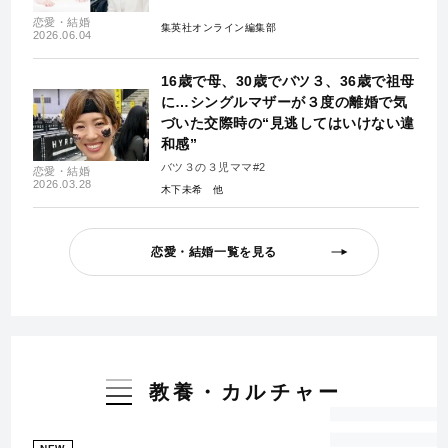
恋愛・結婚
集英社オンライン編集部
2026.06.04
16歳で母、30歳でバツ３、36歳で祖母
に…シングルマザーが３度の離婚で気
づいた交際時の“見逃してはいけない違
和感”
バツ３の３児ママ#2
恋愛・結婚
2026.03.28
木下未希
恋愛・結婚一覧を見る
教養・カルチャー