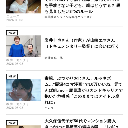
を手放さない子ども、親はどうする？ 親
も見直したい3つのルール
ニュース
集英社オンライン編集部ニュース班
2026.08.08
NEW
岩井圭也さん（作家）が山崎エマさん
（ドキュメンタリー監督）に会いに行く
岩井圭也
教養・カルチャー
2026.08.08
NEW
毒親、ぶつかりおじさん、ルッキズ
ム…“闇深4コマ漫画”で10万いいね、元で
んぱ組.inc・鹿目凛がセカンドキャリアで
抱いた危機感「このままではアイドル崩
れに」
教養・カルチャー
2026.08.08
キムラ
大久保佳代子が50代でマンション購入…
NEW
きっかけは浴槽裏の湯垢地獄、「レギュ