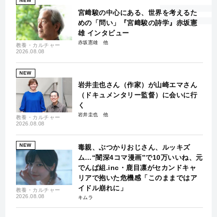
NEW
宮﨑駿の中心にある、世界を考えるた
めの「問い」『宮﨑駿の詩学』赤坂憲
雄 インタビュー
赤坂憲雄
教養・カルチャー
2026.08.08
NEW
岩井圭也さん（作家）が山崎エマさん
（ドキュメンタリー監督）に会いに行
く
岩井圭也
教養・カルチャー
2026.08.08
NEW
毒親、ぶつかりおじさん、ルッキズ
ム…“闇深4コマ漫画”で10万いいね、元
でんぱ組.inc・鹿目凛がセカンドキャ
リアで抱いた危機感「このままではア
イドル崩れに」
教養・カルチャー
2026.08.08
キムラ