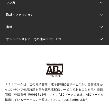
マンガ
取材・ファッション
少年マンガ
週刊少年ジャンプ
書籍
ファッション・美容
青年マンガ
ジャンプSQ.
Seventeen
週刊ヤングジャンプ
オンラインストア・その他WEBサービス
文芸・文庫・総合
芸能・情報・スポーツ
少女マンガ
Vジャンプ
non-no Web
ヤングジャンプ定期購読デジタル
すばる
Myojo
オンラインストア
りぼん
学芸・ノンフィクション・新書
最強ジャンプ
女性マンガ
@BAILA
ヤンジャン＋
小説すばる
週プレNEWS
マーガレット
集英社OTOコンテンツ
集英社 学芸編集部
少年ジャンプ＋
その他WEBサービス
クッキー
ライトノベル・ノベライズ
MAQUIA ONLINE
となりのヤングジャンプ
集英社 文芸ステーション
週プレ グラジャパ！
別冊マーガレット
SHUEISHA MANGA-ART HERITAGE
集英社 ビジネス書
ゼブラック
ココハナ
SHUEISHA ADNAVI
SPUR.JP
集英社Webマガジン Cobalt
グランドジャンプ
web 集英社文庫
キッズ
web Sportiva
マンガMee
ジャンプキャラクターズストア
集英社新書
ジャンプルーキー！
月刊オフィスユー
ＡＢＪマークは、この電子書店・電子書籍配信サービスが、著作権者か
EDITOR'S LAB
LEE
集英社オレンジ文庫
ウルトラジャンプ
青春と読書
パラスポ＋！
らコンテンツ使用許諾を得た正規版配信サービスであることを示す登録
集英社みらい文庫
リマコミ＋
HAPPY PLUS STORE
集英社新書プラス
ジャンプTOON
商標（登録番号 第6091713号）です。ABJマークの詳細、ABJマークを
Marisol
シフォン文庫
アジア人物史
S-KIDS.LAND
マンガMeets
掲示しているサービスの一覧はこちら →
https://aebs.or.jp/
shueisha vox
よみタイ
S-MANGA
Web éclat
ダッシュエックス文庫