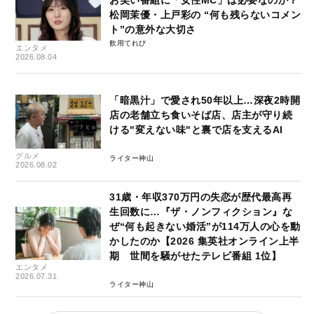
松岡茉優・上戸彩の “何も残らないコメン
ト”の意外な大切さ
飲用てれび
エンタメ
2026.08.04
「暗黒汁」で愛され50年以上…深夜2時開
店の老舗立ち食いそば店、店主が守り続
ける"変えない味"と裏で店を支えるAI
グルメ
ライター神山
2026.08.02
31歳・年収370万円の失恋が歴代最高再
生回数に…『ザ・ノンフィクション』な
ぜ“何も起きない婚活”が114万人の心を動
かしたのか【2026 集英社オンライン上半
期 世間を騒がせたテレビ番組 1位】
エンタメ
2026.07.31
ライター神山