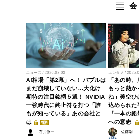
会
ニュース
2026.08.03
エンタメ
2025.
AI相場「第2幕」へ！ バブルは
「あの時、
まだ崩壊していない…大化け
もっと熱か
期待の注目銘柄５選！ NVIDIA
ね」美空ひ
一強時代に終止符を打つ「誰
込められた
もが知っている」あの会社と
『一本の鉛
は
への意志
有料
石井僚一
佐藤剛