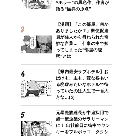
×ホラー”の異色作、作者が
語る“怪異の原点”
【漫画】「この部屋、何か
ありましたか？」郵便配達
員が住人から尋ねられた奇
妙な言葉… 仕事の中で知
ってしまった“部屋の秘
密”とは
【県内最安ラブホテル】お
ばけも、虫も、変な客もい
る廃虚みたいなホテルで待
っていたのは人生で一番大
きな…(5)
元暴走族総長が中途採用で
超一流企業のサラリーマン
に！ 出社前日に街中でヤン
キーをフルボッコ タクシ