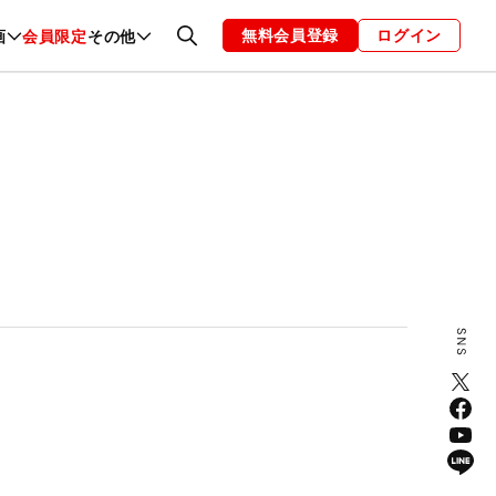
無料会員登録
ログイン
画
会員限定
その他
ファッション
恋愛・結婚
編集部
お知らせ