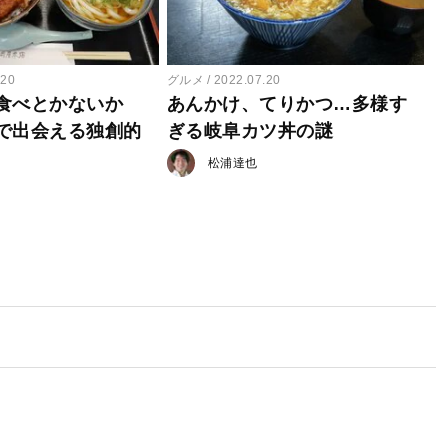
.20
グルメ
2022.07.20
食べとかないか
あんかけ、てりかつ…多様す
で出会える独創的
ぎる岐阜カツ丼の謎
松浦達也