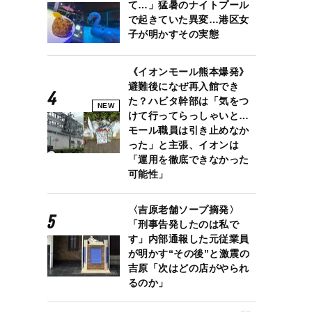
て…」猛暑のナイトプール
で起きていた異変…港区女
子が明かすその実態
《イオンモール熊本爆発》
避難後になぜ再入館でき
た？ハビタ幹部は「気をつ
NEW
けて行ってらっしゃいと…
モール職員は引き止めなか
った」と主張、イオンは
「運用を徹底できなかった
可能性」
〈吉原老舗ソープ摘発〉
「刑事告発したのは私で
す」内部通報した元従業員
が明かす“その後”と激震の
吉原「次はどの店がやられ
るのか」