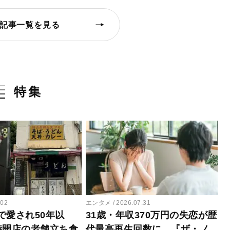
記事一覧を見る
特集
.02
エンタメ
2026.07.31
で愛され50年以
31歳・年収370万円の失恋が歴
時開店の老舗立ち食
代最高再生回数に…『ザ・ノ