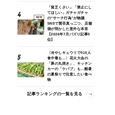
「貧乏くさい」「禁止にし
てほしい」ガチャガチャ
NEW
の“サーチ行為”が物議
SNSで賛否真っ二つ、店舗
側が明かした意外な本音
【2026年7月バズり記事5
位】
〈冷やしキュウリで510人
食中毒も…〉花火大会の
「豚の丸焼き」、キッチン
カーの「ケバブ」も…酷暑
の夏祭りで注意したい食べ
物
記事ランキングの一覧を見る