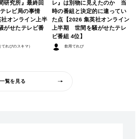
間研究所』最終回
レ』は別物に見えたのか 当
たテレビ局の事情
時の番組と決定的に違ってい
集英社オンライン上半
た点【2026 集英社オンライン
騒がせたテレビ番
上半期 世間を騒がせたテレ
ビ番組 4位】
（てれびのスキマ）
飲用てれび
一覧を見る