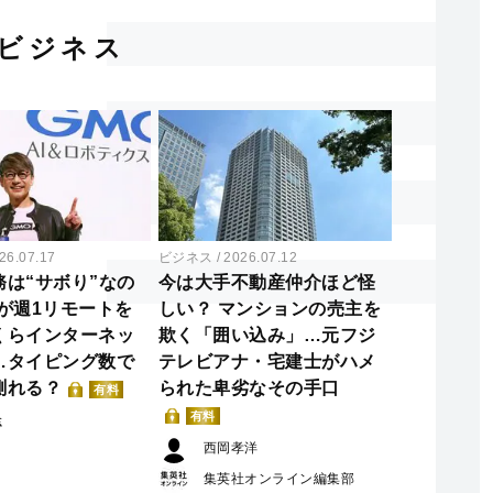
ビジネス
26.07.17
ビジネス
2026.07.12
務は“サボり”なの
今は大手不動産仲介ほど怪
が週1リモートを
しい？ マンションの売主を
くらインターネッ
欺く「囲い込み」…元フジ
…タイピング数で
テレビアナ・宅建士がハメ
測れる？
られた卑劣なその手口
有料
有料
聡
西岡孝洋
集英社オンライン編集部