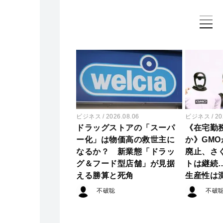
ビジネス
2026.08.06
ビジネス
20
ドラッグストアの「スーパ
《在宅勤
ー化」は物価高の救世主に
か》GMO
なるか？ 新業態「ドラッ
廃止、さ
グ＆フード型店舗」が見据
トは継続
える勝算と死角
生産性は
不破聡
不破