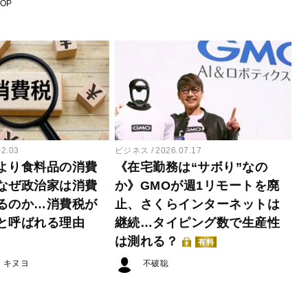
POP
02.03
ビジネス
2026.07.17
より食料品の消費
《在宅勤務は“サボり”なの
なぜ政治家は消費
か》GMOが週1リモートを廃
るのか…消費税が
止、さくらインターネットは
と呼ばれる理由
継続…タイピング数で生産性
は測れる？
有料
・キヌヨ
不破聡