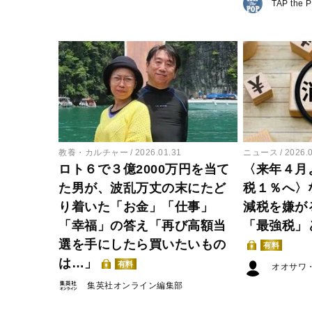
TAP the 
教養・カルチャー
2026.01.31
ニュース
2026.
ロト６で３億2000万円を当て
〈来年４月
た男が、波乱万丈の末にたど
税１％へ〉
り着いた「お金」「仕事」
減税を嫌が
「幸福」の答え「再び高額当
「最強税」
選を手にしたら買いたいもの
有料
は…」
有料
オオサワ
集英社オンライン編集部