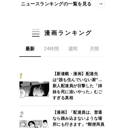
ニュースランキングの一覧を見る
漫画ランキング
最新
24時間
週間
月間
【新連載・漫画】配達先
は“誰も住んでいない家”…
新人配達員が目撃した「姉
妹を死に追いやった」むご
すぎる真相
【漫画】「配達員は、普通
なら踏み込まないような場
所にも行きます」“郵便局員