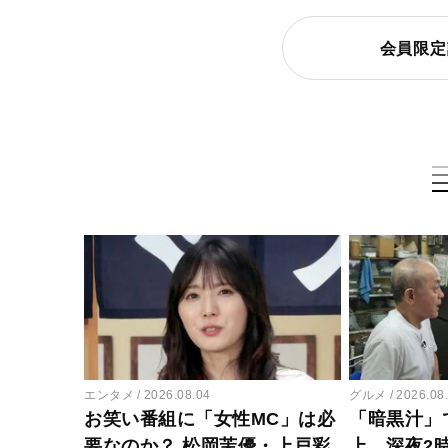
会員限定
エンタメ
2026.08.04
グルメ
2026.08
お笑い番組に「女性MC」は必
「暗黒汁」
要なのか？ 松岡茉優・上戸彩
上…深夜2