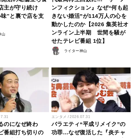
店主が守り続け
ンフィクション』なぜ“何も起
い味"と裏で店を支
きない婚活”が114万人の心を
動かしたのか【2026 集英社オ
ンライン上半期 世間を騒が
神山
せたテレビ番組 1位】
ライター神山
07.31
エンタメ
2026.07.31
るのになぜ終わ
バラエティ“平成リメイク”の
ビ番組打ち切りの
功罪…なぜ復活した『炎チャ