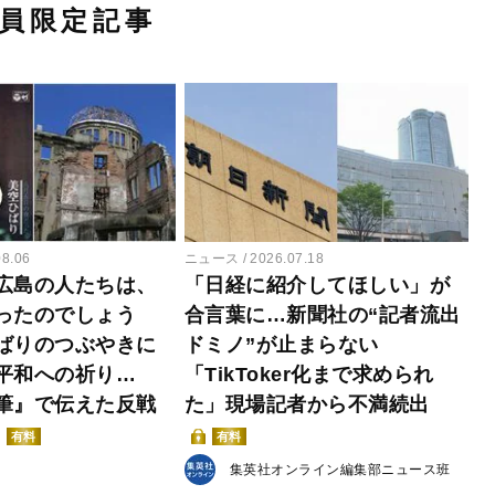
員限定記事
08.06
ニュース
2026.07.18
広島の人たちは、
「日経に紹介してほしい」が
ったのでしょう
合言葉に…新聞社の“記者流出
ばりのつぶやきに
ドミノ”が止まらない
平和への祈り…
「TikToker化まで求められ
筆』で伝えた反戦
た」現場記者から不満続出
有料
有料
集英社オンライン編集部ニュース班