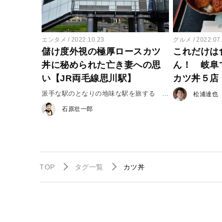
エンタメ
2022.10.23
グルメ
2022.07
儲け度外視の極厚ロースカツ
これだけは
丼に秘められた亡き妻への思
ん！ 岐阜
い【JR両毛線思川駅】
カツ丼５店
派手な駅のとなりの地味な駅を旅する
松浦達也
stroll・3
石原壮一郎
TOP
タグ一覧
カツ丼