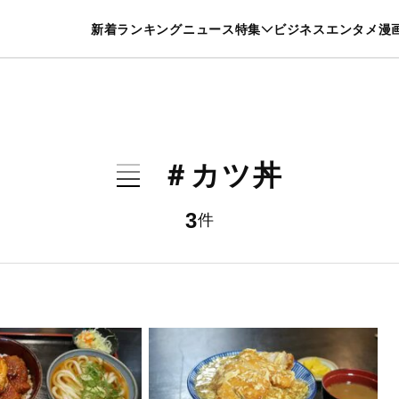
特集一覧を見る
漫画一覧を見る
新着
ランキング
ニュース
特集
ビジネス
エンタメ
漫
養・カルチャー
暮らし
スポーツ
ヘルスケア
美容
グルメ
＃カツ丼
3
件