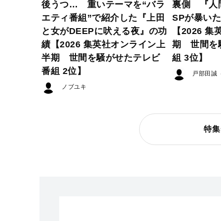
後うつ… 重いテーマを“バラ
裏側 『人
エティ番組”で紹介した『上田
SPが暴い
と女がDEEPに吠える夜』の功
【2026 
績【2026 集英社オンライン上
期 世間を
半期 世間を騒がせたテレビ
組 3位】
番組 2位】
戸部田誠
ノブユキ
特集