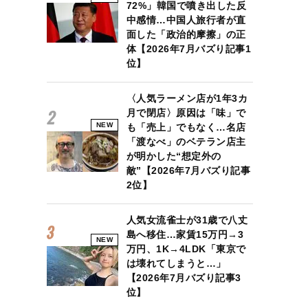
72%」韓国で噴き出した反
中感情…中国人旅行者が直
面した「政治的摩擦」の正
体【2026年7月バズり記事1
位】
〈人気ラーメン店が1年3カ
月で閉店〉原因は「味」で
NEW
も「売上」でもなく…名店
「渡なべ」のベテラン店主
が明かした“想定外の
敵”【2026年7月バズり記事
2位】
人気女流雀士が31歳で八丈
島へ移住…家賃15万円→3
NEW
万円、1K→4LDK「東京で
は壊れてしまうと…」
【2026年7月バズり記事3
位】