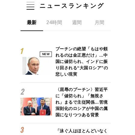
ニュースランキング
最新
24時間
週間
月間
プーチンの絶望「もはや頼
NEW
れるのは金正恩だけ」…中
国に値切られ、インドに振
り回される“大国ロシア”の
悲しい現実
〈屈辱のプーチン〉習近平
に「値切られ」「無視さ
れ」まるで主従関係…苦境
深刻化のロシアが中国の属
国になりつつある背景
「泳ぐ人はほとんどいなく