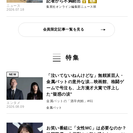
記者から不満続出
有料
ニュース
集英社オンライン編集部ニュース班
2026.07.18
会員限定記事一覧を見る
特集
NEW
「泣いてないねんけどな」無頼派芸人・
金属バットの意外な涙…映画館、格闘ゲ
ームで号泣も、上方漫才大賞で浮上し
た“疑惑の涙”
金属バットの「酒辛肉鮪」#61
エンタメ
2026.08.09
金属バット
お笑い番組に「女性MC」は必要なのか？