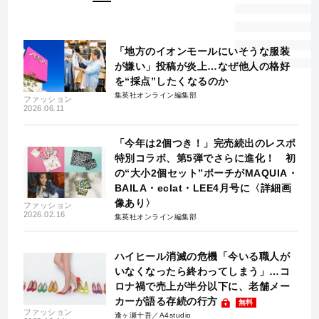
「地方のイオンモールにいそうな服装
が嫌い」投稿が炎上…なぜ他人の格好
を“採点”したくなるのか
集英社オンライン編集部
ファッション
2026.06.11
「今年は2個つき！」完売続出のレスポ
特別コラボ、第5弾でさらに進化！ 初
の“大小2個セット”ポーチがMAQUIA・
BAILA・eclat・LEE4月号に〈詳細画
像あり〉
ファッション
2026.02.16
集英社オンライン編集部
ハイヒール消滅の危機「今いる職人が
いなくなったら終わってしまう」…コ
ロナ禍で売上が半分以下に、老舗メー
カーが語る存続の行方
無料
ファッション
逢ヶ瀬十吾／A4studio