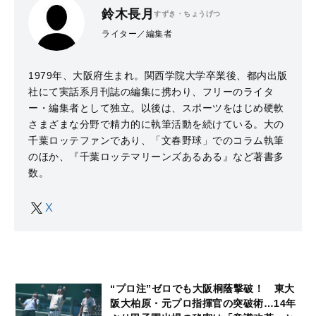
鈴木長月
すずき・ちょうげつ
ライター／編集者
1979年、大阪府生まれ。関西学院大学卒業後、都内出版
社にて実話系月刊誌の編集に携わり、フリーのライタ
ー・編集者として独立。以後は、スポーツをはじめ硬軟
さまざまな分野で精力的に執筆活動を続けている。大の
千葉ロッテファンであり、「文春野球」でのコラム執筆
のほか、『千葉ロッテマリーンズあるある』など著書多
数。
X
“プロ注”ゼロでも大阪桐蔭撃破！ 東大
阪大柏原・元プロ指揮官の突破術…14年