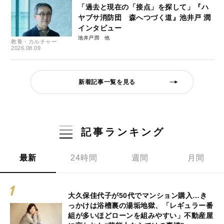
「過去と現在の「接点」を探して」『ハ
ヤブサ消防団 森へつづく道』池井戸 潤
インタビュー
池井戸潤
教養・カルチャー
2026.08.09
新着記事一覧を見る
記事ランキング
最新
24時間
週間
月間
大久保佳代子が50代でマンション購入…き
っかけは浴槽裏の湯垢地獄、「レギュラー番
組が多いほどローンを組みやすい」不動産屋