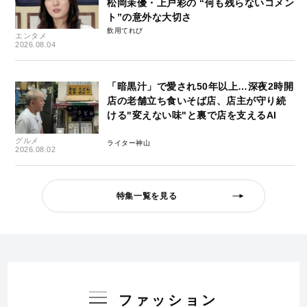
松岡茉優・上戸彩の “何も残らないコメン
ト”の意外な大切さ
飲用てれび
エンタメ
2026.08.04
「暗黒汁」で愛され50年以上…深夜2時開
店の老舗立ち食いそば店、店主が守り続
ける"変えない味"と裏で店を支えるAI
グルメ
ライター神山
2026.08.02
特集一覧を見る
ファッション