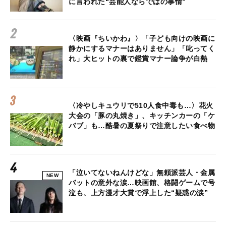
に言われた“芸能人ならではの事情”
〈映画『ちいかわ』〉「子ども向けの映画に
静かにするマナーはありません」「叱ってく
れ」大ヒットの裏で鑑賞マナー論争が白熱
〈冷やしキュウリで510人食中毒も…〉花火
大会の「豚の丸焼き」、キッチンカーの「ケ
バブ」も…酷暑の夏祭りで注意したい食べ物
「泣いてないねんけどな」無頼派芸人・金属
NEW
バットの意外な涙…映画館、格闘ゲームで号
泣も、上方漫才大賞で浮上した“疑惑の涙”