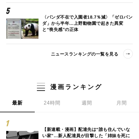
〈パンダ不在で入園者18.7％減〉「ゼロパン
ダ」から半年…上野動物園で起きた異変
と“喪失感”の正体
ニュースランキングの一覧を見る
漫画ランキング
最新
24時間
週間
月間
【新連載・漫画】配達先は“誰も住んでいな
い家”…新人配達員が目撃した「姉妹を死に