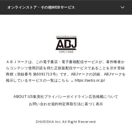
ジャンプSQ.
Seventeen
週刊ヤングジャンプ
オンラインストア・その他WEBサービス
文芸・文庫・総合
芸能・情報・スポーツ
少女マンガ
Vジャンプ
non-no Web
ヤングジャンプ定期購読デジタル
すばる
Myojo
オンラインストア
りぼん
学芸・ノンフィクション・新書
最強ジャンプ
女性マンガ
@BAILA
ヤンジャン＋
小説すばる
週プレNEWS
マーガレット
集英社OTOコンテンツ
集英社 学芸編集部
少年ジャンプ＋
その他WEBサービス
クッキー
ライトノベル・ノベライズ
MAQUIA ONLINE
となりのヤングジャンプ
集英社 文芸ステーション
週プレ グラジャパ！
別冊マーガレット
SHUEISHA MANGA-ART HERITAGE
集英社 ビジネス書
ゼブラック
ココハナ
SHUEISHA ADNAVI
SPUR.JP
集英社Webマガジン Cobalt
グランドジャンプ
web 集英社文庫
キッズ
web Sportiva
マンガMee
ジャンプキャラクターズストア
集英社新書
ジャンプルーキー！
月刊オフィスユー
ＡＢＪマークは、この電子書店・電子書籍配信サービスが、著作権者か
EDITOR'S LAB
LEE
集英社オレンジ文庫
ウルトラジャンプ
青春と読書
パラスポ＋！
らコンテンツ使用許諾を得た正規版配信サービスであることを示す登録
集英社みらい文庫
リマコミ＋
HAPPY PLUS STORE
集英社新書プラス
ジャンプTOON
商標（登録番号 第6091713号）です。ABJマークの詳細、ABJマークを
Marisol
シフォン文庫
アジア人物史
S-KIDS.LAND
マンガMeets
掲示しているサービスの一覧はこちら →
https://aebs.or.jp/
shueisha vox
よみタイ
S-MANGA
Web éclat
ダッシュエックス文庫
LEEマルシェ
kotoba
集英社ジャンプリミックス
ABOUT US
集英社プライバシーガイドライン
広告掲載について
T JAPAN:The New York Times Style Magazine
JUMP j BOOKS
お問い合わせ
規約
特定商取引法に基づく表示
SHOP Marisol
e!集英社
集英社コミック文庫
集英社女性誌ポータル
éclat premium
imidas
MEN'S NON-NO WEB
SHUEISHA Inc. All Right Reserved.
mirabella