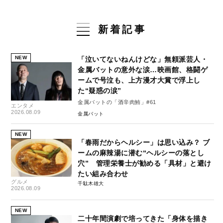
新着記事
NEW
「泣いてないねんけどな」無頼派芸人・
金属バットの意外な涙…映画館、格闘ゲ
ームで号泣も、上方漫才大賞で浮上し
た“疑惑の涙”
金属バットの「酒辛肉鮪」#61
エンタメ
2026.08.09
金属バット
NEW
「春雨だからヘルシー」は思い込み？ ブ
ームの麻辣湯に潜む“ヘルシーの落とし
穴” 管理栄養士が勧める「具材」と避け
たい組み合わせ
グルメ
千駄木雄大
2026.08.09
NEW
二十年間演劇で培ってきた「身体を描き