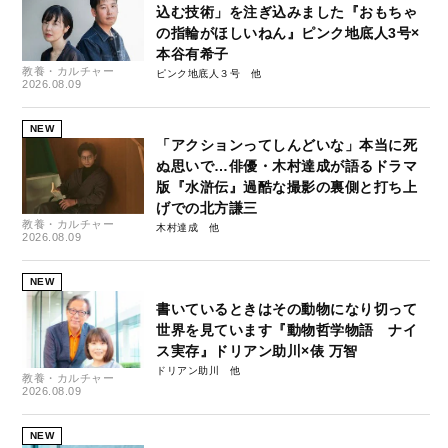
込む技術」を注ぎ込みました『おもちゃ
の指輪がほしいねん』ピンク地底人3号×
本谷有希子
教養・カルチャー
ピンク地底人３号
2026.08.09
NEW
「アクションってしんどいな」本当に死
ぬ思いで…俳優・木村達成が語るドラマ
版『水滸伝』過酷な撮影の裏側と打ち上
げでの北方謙三
教養・カルチャー
木村達成
2026.08.09
NEW
書いているときはその動物になり切って
世界を見ています『動物哲学物語 ナイ
ス実存』ドリアン助川×俵 万智
ドリアン助川
教養・カルチャー
2026.08.09
NEW