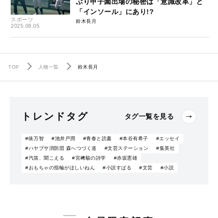
ぶり甲子園出場の秘密は「意識改革」と
「インソール」にあり!?
スポーツ
鈴木長月
2025.08.05
TOP
人物一覧
鈴木長月
トレンドタグ
タグ一覧を見る
#俵万智
#池井戸潤
#青春と読書
#本谷有希子
#エッセイ
#ハヤブサ消防団 森へつづく道
#文芸ステーション
#集英社
#汽笛、聞こえる
#宮﨑駿の詩学
#赤坂憲雄
#おもちゃの指輪がほしいねん
#小説すばる
#文芸
#小説