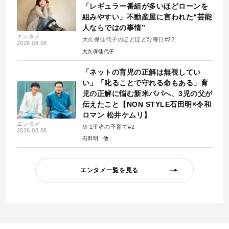
「レギュラー番組が多いほどローンを
組みやすい」不動産屋に言われた“芸能
人ならではの事情”
エンタメ
大久保佳代子のほどほどな毎日#22
2026.08.08
大久保佳代子
「ネットの育児の正解は無視してい
い」「叱ることで守れる命もある」育
児の正解に悩む新米パパへ、3児の父が
伝えたこと【NON STYLE石田明×令和
ロマン 松井ケムリ】
エンタメ
M-1王者の子育て#2
2026.08.08
石田明
エンタメ一覧を見る