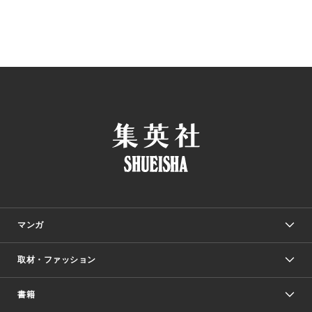
マンガ
取材・ファッション
少年マンガ
週刊少年ジャンプ
書籍
ファッション・美容
青年マンガ