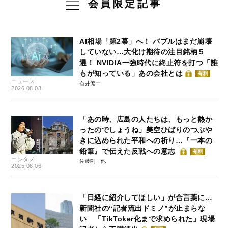
会員限定記事
AI相場「第2幕」へ！ バブルはまだ崩壊
していない…大化け期待の注目銘柄５
選！ NVIDIA一強時代に終止符を打つ「誰
もが知っている」あの会社とは
有料
ニュース
石井僚一
2026.08.03
「あの時、広島の人たちは、もっと熱か
ったのでしょうね」美空ひばりのつぶや
きに込められた平和への祈り…『一本の
鉛筆』で伝えた反戦への意志
有料
エンタメ
佐藤剛
2025.08.06
「日経に紹介してほしい」が合言葉に…
新聞社の“記者流出ドミノ”が止まらな
い 「TikToker化まで求められた」現場