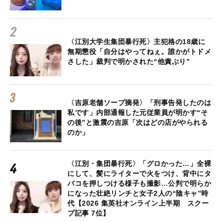
〈江別大学生集団暴行死〉主犯格の18歳に
無期懲役「自分はやってねぇ。誰かがトドメ
さした」裁判で明かされた“他責ぶり”
〈吉原老舗ソープ摘発〉「刑事告発したのは
私です」内部通報した元従業員が明かす“そ
の後”と激震の吉原「次はどの店がやられる
のか」
〈江別・集団暴行死〉「グロかった…」全裸
にして、髪にライターで火をつけ、背中にタ
バコを押しつける様子も撮影…公判で明らか
になった壮絶リンチと女子2人の“陰キャ”時
代【2026 集英社オンライン上半期 スクー
プ記事 7位】