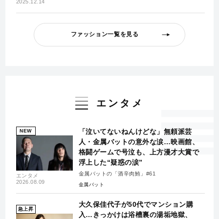
2025.12.14
ファッション一覧を見る
エンタメ
「泣いてないねんけどな」無頼派芸
NEW
人・金属バットの意外な涙…映画館、
格闘ゲームで号泣も、上方漫才大賞で
浮上した“疑惑の涙”
金属バットの「酒辛肉鮪」#61
エンタメ
2026.08.09
金属バット
大久保佳代子が50代でマンション購
急上昇
入…きっかけは浴槽裏の湯垢地獄、