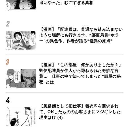
追いやった」むごすぎる真相
【漫画】「配達員は、普通なら踏み込まない
ような場所にも行きます」“郵便局員×ホラ
ー”の異色作、作者が語る“怪異の原点”
【漫画】「この部屋、何かありましたか？」
郵便配達員が住人から尋ねられた奇妙な言
葉… 仕事の中で知ってしまった“部屋の秘
密”とは
【風俗嬢として初仕事】着衣即を要求され
て、OKしたもののお客さまにマジギレした
理由は!? (4)