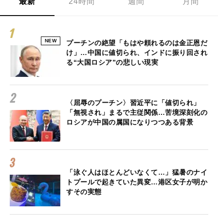
最新
24時間
週間
月間
NEW
プーチンの絶望「もはや頼れるのは金正恩だ
け」…中国に値切られ、インドに振り回され
る“大国ロシア”の悲しい現実
〈屈辱のプーチン〉習近平に「値切られ」
「無視され」まるで主従関係…苦境深刻化の
ロシアが中国の属国になりつつある背景
「泳ぐ人はほとんどいなくて…」猛暑のナイ
トプールで起きていた異変…港区女子が明か
すその実態