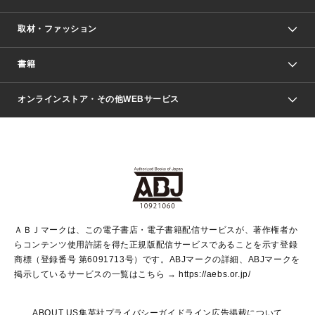
取材・ファッション
少年マンガ
週刊少年ジャンプ
書籍
ファッション・美容
青年マンガ
ジャンプSQ.
Seventeen
週刊ヤングジャンプ
オンラインストア・その他WEBサービス
文芸・文庫・総合
芸能・情報・スポーツ
少女マンガ
Vジャンプ
non-no Web
ヤングジャンプ定期購読デジタル
すばる
Myojo
オンラインストア
りぼん
学芸・ノンフィクション・新書
最強ジャンプ
女性マンガ
@BAILA
ヤンジャン＋
小説すばる
週プレNEWS
マーガレット
集英社OTOコンテンツ
集英社 学芸編集部
少年ジャンプ＋
その他WEBサービス
クッキー
ライトノベル・ノベライズ
MAQUIA ONLINE
となりのヤングジャンプ
集英社 文芸ステーション
週プレ グラジャパ！
別冊マーガレット
SHUEISHA MANGA-ART HERITAGE
集英社 ビジネス書
ゼブラック
ココハナ
SHUEISHA ADNAVI
SPUR.JP
集英社Webマガジン Cobalt
グランドジャンプ
web 集英社文庫
キッズ
web Sportiva
マンガMee
ジャンプキャラクターズストア
集英社新書
ジャンプルーキー！
月刊オフィスユー
ＡＢＪマークは、この電子書店・電子書籍配信サービスが、著作権者か
EDITOR'S LAB
LEE
集英社オレンジ文庫
ウルトラジャンプ
青春と読書
パラスポ＋！
らコンテンツ使用許諾を得た正規版配信サービスであることを示す登録
集英社みらい文庫
リマコミ＋
HAPPY PLUS STORE
集英社新書プラス
ジャンプTOON
商標（登録番号 第6091713号）です。ABJマークの詳細、ABJマークを
Marisol
シフォン文庫
アジア人物史
S-KIDS.LAND
マンガMeets
掲示しているサービスの一覧はこちら →
https://aebs.or.jp/
shueisha vox
よみタイ
S-MANGA
Web éclat
ダッシュエックス文庫
LEEマルシェ
kotoba
集英社ジャンプリミックス
ABOUT US
集英社プライバシーガイドライン
広告掲載について