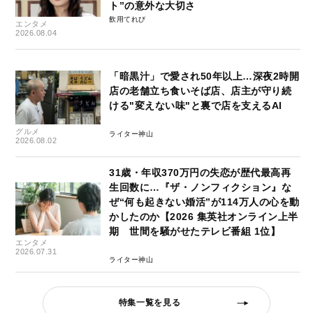
ト”の意外な大切さ
飲用てれび
エンタメ
2026.08.04
「暗黒汁」で愛され50年以上…深夜2時開
店の老舗立ち食いそば店、店主が守り続
ける"変えない味"と裏で店を支えるAI
グルメ
ライター神山
2026.08.02
31歳・年収370万円の失恋が歴代最高再
生回数に…『ザ・ノンフィクション』な
ぜ“何も起きない婚活”が114万人の心を動
かしたのか【2026 集英社オンライン上半
期 世間を騒がせたテレビ番組 1位】
エンタメ
2026.07.31
ライター神山
特集一覧を見る