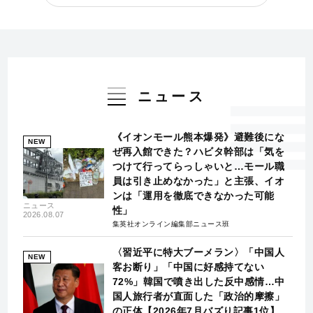
ニュース
《イオンモール熊本爆発》避難後にな
NEW
ぜ再入館できた？ハビタ幹部は「気を
つけて行ってらっしゃいと…モール職
員は引き止めなかった」と主張、イオ
ンは「運用を徹底できなかった可能
ニュース
性」
2026.08.07
集英社オンライン編集部ニュース班
〈習近平に特大ブーメラン〉「中国人
NEW
客お断り」「中国に好感持てない
72%」韓国で噴き出した反中感情…中
国人旅行者が直面した「政治的摩擦」
の正体【2026年7月バズり記事1位】