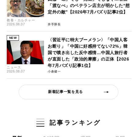
「渡なべ」のベテラン店主が明かした“想
定外の敵”【2026年7月バズり記事2位】
教養・カルチャー
2026.08.07
井手隊長
NEW
〈習近平に特大ブーメラン〉「中国人客
お断り」「中国に好感持てない72%」韓
国で噴き出した反中感情…中国人旅行者
が直面した「政治的摩擦」の正体【2026
年7月バズり記事1位】
ニュース
2026.08.07
小倉健一
新着記事一覧を見る
記事ランキング