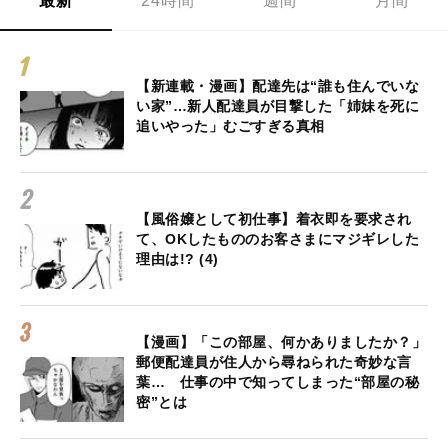
最新
24時間
週間
月間
【新連載・漫画】配達先は“誰も住んでいな
い家”…新人配達員が目撃した「姉妹を死に
追いやった」むごすぎる真相
【風俗嬢として初仕事】着衣即を要求され
て、OKしたもののお客さまにマジギレした
理由は!? (4)
【漫画】「この部屋、何かありましたか？」
郵便配達員が住人から尋ねられた奇妙な言
葉… 仕事の中で知ってしまった“部屋の秘
密”とは