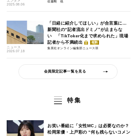
エンタメ
佐藤剛
2025.08.06
「日経に紹介してほしい」が合言葉に…
新聞社の“記者流出ドミノ”が止まらな
い 「TikToker化まで求められた」現場
記者から不満続出
有料
ニュース
集英社オンライン編集部ニュース班
2026.07.18
会員限定記事一覧を見る
特集
お笑い番組に「女性MC」は必要なのか？
松岡茉優・上戸彩の “何も残らないコメン