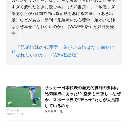
カウンセリングをこなす。主な著書『人のために頑張り
すぎて疲れたときに読む本』（大和書房）、『敏感すぎ
るあなたが7日間で自己肯定感をあげる方法』（あき出
版）などがある。新刊『兄弟姉妹の心理学 弟がいる姉
はなぜ幸せになれないのか』（WAVE出版）が好評発売
中。
『兄弟姉妹の心理学 弟がいる姉はなぜ幸せに
なれないのか』（WAVE出版）
サッカー日本代表の歴史的勝利の要因は
兄弟構成にあった!? 堂安も三笘も…なぜ
今、スポーツ界で“末っ子”たちが大活躍
しているのか
スポーツ
根本裕幸
2022.12.31