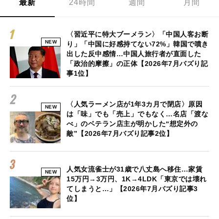
最新
24時間
週間
月間
〈習近平に特大ブーメラン〉「中国人客お断
NEW
り」「中国に好感持てない72%」韓国で噴き
出した反中感情…中国人旅行者が直面した
「政治的摩擦」の正体【2026年7月バズり記
事1位】
〈人気ラーメン店が1年3カ月で閉店〉原因
NEW
は「味」でも「売上」でもなく…名店「渡な
べ」のベテラン店主が明かした“想定外の
敵”【2026年7月バズり記事2位】
人気女流雀士が31歳で八丈島へ移住…家賃
NEW
15万円→3万円、1K→4LDK「東京では壊れ
てしまうと…」【2026年7月バズり記事3
位】