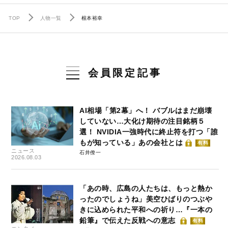
TOP
人物一覧
根本裕幸
会員限定記事
AI相場「第2幕」へ！ バブルはまだ崩壊
していない…大化け期待の注目銘柄５
選！ NVIDIA一強時代に終止符を打つ「誰
もが知っている」あの会社とは
有料
ニュース
石井僚一
2026.08.03
「あの時、広島の人たちは、もっと熱か
ったのでしょうね」美空ひばりのつぶや
きに込められた平和への祈り…『一本の
鉛筆』で伝えた反戦への意志
有料