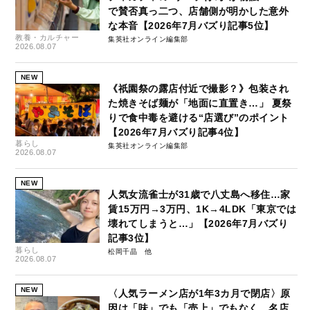
で賛否真っ二つ、店舗側が明かした意外
な本音【2026年7月バズり記事5位】
教養・カルチャー
集英社オンライン編集部
2026.08.07
NEW
《祇園祭の露店付近で撮影？》包装され
た焼きそば麺が「地面に直置き…」 夏祭
りで食中毒を避ける“店選び”のポイント
【2026年7月バズり記事4位】
暮らし
集英社オンライン編集部
2026.08.07
NEW
人気女流雀士が31歳で八丈島へ移住…家
賃15万円→3万円、1K→4LDK「東京では
壊れてしまうと…」【2026年7月バズり
記事3位】
暮らし
松岡千晶
2026.08.07
NEW
〈人気ラーメン店が1年3カ月で閉店〉原
因は「味」でも「売上」でもなく…名店