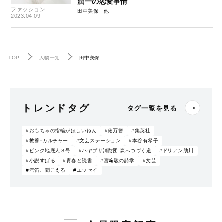
潤一の恋愛事情
ファッション
田中美保
2023.04.09
TOP
人物一覧
田中美保
トレンドタグ
タグ一覧を見る
#おもちゃの指輪がほしいねん
#俵万智
#集英社
#教養･カルチャー
#文芸ステーション
#本谷有希子
#ピンク地底人３号
#ハヤブサ消防団 森へつづく道
#ドリアン助川
#小説すばる
#青春と読書
#宮﨑駿の詩学
#文芸
#汽笛、聞こえる
#エッセイ