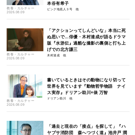
本谷有希子
教養・カルチャー
ピンク地底人３号
2026.08.09
「アクションってしんどいな」本当に死
ぬ思いで…俳優・木村達成が語るドラマ
版『水滸伝』過酷な撮影の裏側と打ち上
げでの北方謙三
教養・カルチャー
木村達成
2026.08.09
書いているときはその動物になり切って
世界を見ています『動物哲学物語 ナイ
ス実存』ドリアン助川×俵 万智
ドリアン助川
教養・カルチャー
2026.08.09
「過去と現在の「接点」を探して」『ハ
ヤブサ消防団 森へつづく道』池井戸 潤