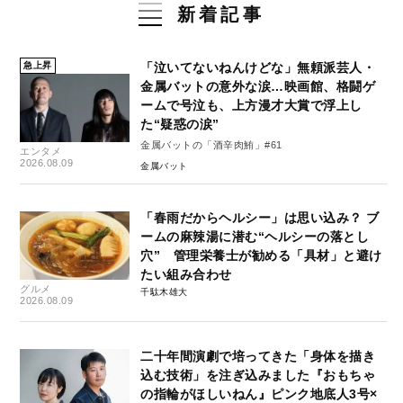
新着記事
急上昇
「泣いてないねんけどな」無頼派芸人・
金属バットの意外な涙…映画館、格闘ゲ
ームで号泣も、上方漫才大賞で浮上し
た“疑惑の涙”
金属バットの「酒辛肉鮪」#61
エンタメ
2026.08.09
金属バット
「春雨だからヘルシー」は思い込み？ ブ
ームの麻辣湯に潜む“ヘルシーの落とし
穴” 管理栄養士が勧める「具材」と避け
たい組み合わせ
グルメ
千駄木雄大
2026.08.09
二十年間演劇で培ってきた「身体を描き
込む技術」を注ぎ込みました『おもちゃ
の指輪がほしいねん』ピンク地底人3号×