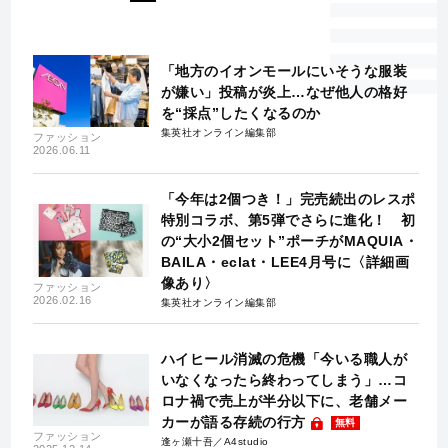
「地方のイオンモールにいそうな服装
が嫌い」投稿が炎上…なぜ他人の格好
を“採点”したくなるのか
集英社オンライン編集部
ファッション
2026.06.11
「今年は2個つき！」完売続出のレスポ
特別コラボ、第5弾でさらに進化！ 初
の“大小2個セット”ポーチがMAQUIA・
BAILA・eclat・LEE4月号に〈詳細画
像あり〉
ファッション
2026.02.16
集英社オンライン編集部
ハイヒール消滅の危機「今いる職人が
いなくなったら終わってしまう」…コ
ロナ禍で売上が半分以下に、老舗メー
カーが語る存続の行方
無料
ファッション
逢ヶ瀬十吾／A4studio