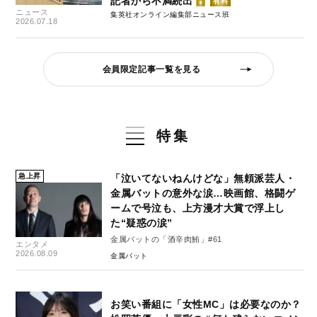
記者から不満続出
有料
ニュース
集英社オンライン編集部ニュース班
2026.07.18
会員限定記事一覧を見る
特集
急上昇
「泣いてないねんけどな」無頼派芸人・
金属バットの意外な涙…映画館、格闘ゲ
ームで号泣も、上方漫才大賞で浮上し
た“疑惑の涙”
金属バットの「酒辛肉鮪」#61
エンタメ
2026.08.09
金属バット
お笑い番組に「女性MC」は必要なのか？