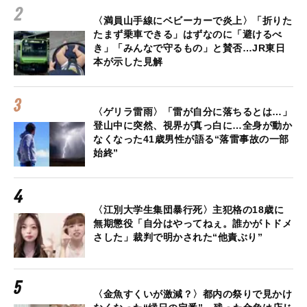
〈満員山手線にベビーカーで炎上〉「折りた
たまず乗車できる」はずなのに「避けるべ
き」「みんなで守るもの」と賛否…JR東日
本が示した見解
〈ゲリラ雷雨〉「雷が自分に落ちるとは…」
登山中に突然、視界が真っ白に…全身が動か
なくなった41歳男性が語る“落雷事故の一部
始終”
〈江別大学生集団暴行死〉主犯格の18歳に
無期懲役「自分はやってねぇ。誰かがトドメ
さした」裁判で明かされた“他責ぶり”
〈金魚すくいが激減？〉都内の祭りで見かけ