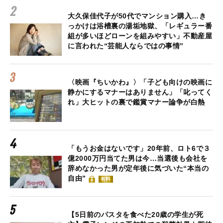
大久保佳代子が50代でマンション購入…き
っかけは浴槽裏の湯垢地獄、「レギュラー番
組が多いほどローンを組みやすい」不動産屋
に言われた“芸能人ならではの事情”
〈映画『ちいかわ』〉「子ども向けの映画に
静かにするマナーはありません」「叱ってく
れ」大ヒットの裏で鑑賞マナー論争が白熱
「もうお金はないです」20年前、ロト6で３
億2000万円当てた男は今…当選後も会社を
辞めなかった男が定年後に気づいた“本当の
自由”
有料
【5日前のパスタを食べた20歳の学生が死