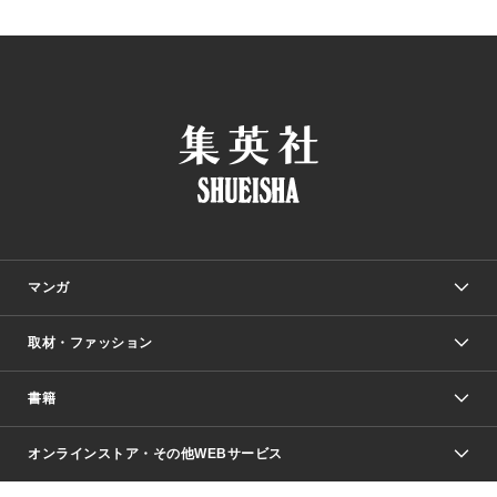
マンガ
取材・ファッション
少年マンガ
週刊少年ジャンプ
書籍
ファッション・美容
青年マンガ
ジャンプSQ.
Seventeen
週刊ヤングジャンプ
オンラインストア・その他WEBサービス
文芸・文庫・総合
芸能・情報・スポーツ
少女マンガ
Vジャンプ
non-no Web
ヤングジャンプ定期購読デジタル