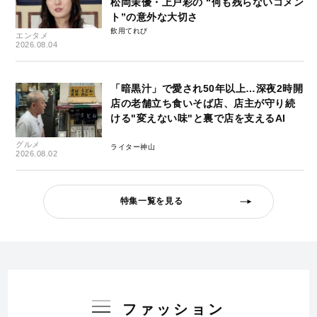
松岡茉優・上戸彩の “何も残らないコメン
ト”の意外な大切さ
飲用てれび
エンタメ
2026.08.04
「暗黒汁」で愛され50年以上…深夜2時開
店の老舗立ち食いそば店、店主が守り続
ける"変えない味"と裏で店を支えるAI
グルメ
ライター神山
2026.08.02
特集一覧を見る
ファッション