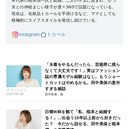
本代表の稲本潤一氏と結婚。二人の子宝に恵まれ、かつ
夫との仲睦まじい様子が度々SNSで話題になっている。
現在は、化粧品トカールを手掛けるなど、ママとしても
積極的にライフスタイルを発信し続けている。
Instagram
トカール
「水着をやるんだったら、芸能界に残ら
なくて大丈夫です！」実はファッション
誌の専属モデル経験はなし。もうショー
トカットはやめるかも。田中美保の意外
すぎる秘話
ファッション
2023.04.09
田中美保
日韓W杯を観て「私、稲本と結婚す
る！」…出会う10年以上前から好きだっ
た？ 今だから話せる、田中美保と稲本