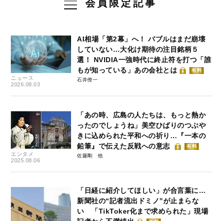
会員限定記事
AI相場「第2幕」へ！ バブルはまだ崩壊
していない…大化け期待の注目銘柄５
選！ NVIDIA一強時代に終止符を打つ「誰
もが知っている」あの会社とは
有料
ニュース
石井僚一
2026.08.03
「あの時、広島の人たちは、もっと熱か
ったのでしょうね」美空ひばりのつぶや
きに込められた平和への祈り…『一本の
鉛筆』で伝えた反戦への意志
有料
エンタメ
佐藤剛
2025.08.06
「日経に紹介してほしい」が合言葉に…
新聞社の“記者流出ドミノ”が止まらな
い 「TikToker化まで求められた」現場