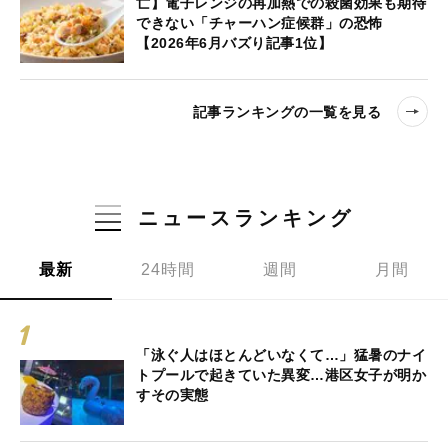
亡】電子レンジの再加熱での殺菌効果も期待
できない「チャーハン症候群」の恐怖
【2026年6月バズり記事1位】
記事ランキングの一覧を見る
ニュースランキング
最新
24時間
週間
月間
「泳ぐ人はほとんどいなくて…」猛暑のナイ
トプールで起きていた異変…港区女子が明か
すその実態