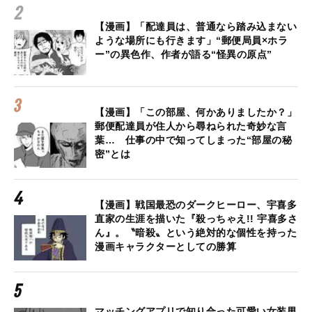
【漫画】「配達員は、普通なら踏み込まない
ような場所にも行きます」“郵便局員×ホラ
ー”の異色作、作者が語る“怪異の原点”
【漫画】「この部屋、何かありましたか？」
郵便配達員が住人から尋ねられた奇妙な言
葉… 仕事の中で知ってしまった“部屋の秘
密”とは
【漫画】戦国最恐のダークヒーロー、宇喜多
直家の生涯を描いた『殺っちゃえ!! 宇喜多さ
ん』。〝暗殺〟という絶対的な個性を持った
漫画キャラクターとしての勝算
マッチングアプリで知り合った可愛い女装男