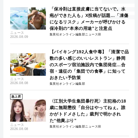
「保冷剤は直接皮膚に当てないで。水
疱ができた人も」X投稿が話題…「凍傷
になるリスク」メーカーが呼びかける
保冷剤の“本来の用途”と注意点
ニュース
集英社オンライン編集部ニュース班
2026.08.09
【バイキング192人食中毒】「清潔で品
数の多い感じのいいレストラン」静岡
のスポーツ宿泊施設内で集団発症…合
宿・遠征の「集団での食事」に知って
おきたい予防策
ニュース
2026.08.08
集英社オンライン編集部
急上昇
〈江別大学生集団暴行死〉主犯格の18
歳に無期懲役「自分はやってねぇ。誰
かがトドメさした」裁判で明かされ
た“他責ぶり”
ニュース
集英社オンライン編集部ニュース班
2026.08.08