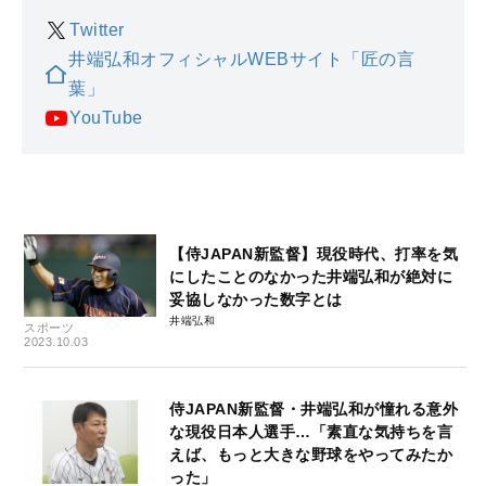
Twitter
井端弘和オフィシャルWEBサイト「匠の言
葉」
YouTube
【侍JAPAN新監督】現役時代、打率を気
にしたことのなかった井端弘和が絶対に
妥協しなかった数字とは
井端弘和
スポーツ
2023.10.03
侍JAPAN新監督・井端弘和が憧れる意外
な現役日本人選手…「素直な気持ちを言
えば、もっと大きな野球をやってみたか
った」