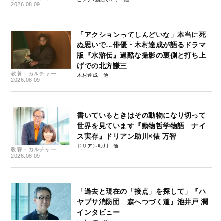
2026.08.09
「アクションってしんどいな」本当に死
ぬ思いで…俳優・木村達成が語るドラマ
版『水滸伝』過酷な撮影の裏側と打ち上
げでの北方謙三
教養・カルチャー
木村達成
2026.08.09
書いているときはその動物になり切って
世界を見ています『動物哲学物語 ナイ
ス実存』ドリアン助川×俵 万智
ドリアン助川
教養・カルチャー
2026.08.09
「過去と現在の「接点」を探して」『ハ
ヤブサ消防団 森へつづく道』池井戸 潤
インタビュー