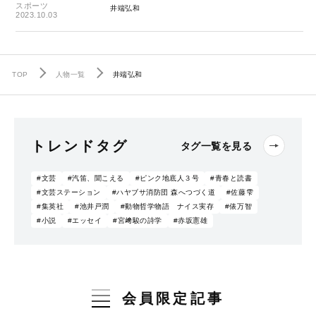
スポーツ
井端弘和
2023.10.03
TOP
人物一覧
井端弘和
トレンドタグ
タグ一覧を見る
#文芸
#汽笛、聞こえる
#ピンク地底人３号
#青春と読書
#文芸ステーション
#ハヤブサ消防団 森へつづく道
#佐藤雫
#集英社
#池井戸潤
#動物哲学物語 ナイス実存
#俵万智
#小説
#エッセイ
#宮﨑駿の詩学
#赤坂憲雄
会員限定記事