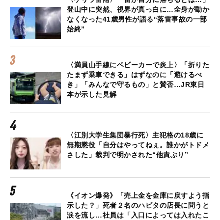
登山中に突然、視界が真っ白に…全身が動か
なくなった41歳男性が語る“落雷事故の一部
始終”
〈満員山手線にベビーカーで炎上〉「折りた
たまず乗車できる」はずなのに「避けるべ
き」「みんなで守るもの」と賛否…JR東日
本が示した見解
〈江別大学生集団暴行死〉主犯格の18歳に
無期懲役「自分はやってねぇ。誰かがトドメ
さした」裁判で明かされた“他責ぶり”
《イオン爆発》「売上金を金庫に戻すよう指
示した？」死者２名のハビタの店長に問うと
涙を流し…社員は「入口によっては入れたこ