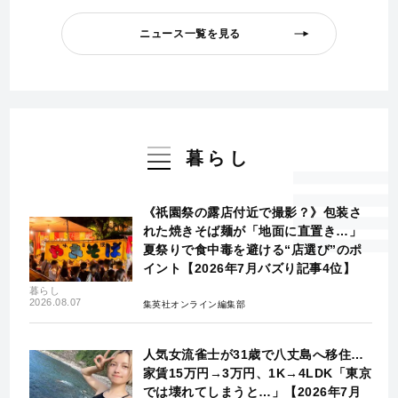
ニュース一覧を見る
暮らし
《祇園祭の露店付近で撮影？》包装さ
れた焼きそば麺が「地面に直置き…」
夏祭りで食中毒を避ける“店選び”のポ
イント【2026年7月バズり記事4位】
暮らし
2026.08.07
集英社オンライン編集部
人気女流雀士が31歳で八丈島へ移住…
家賃15万円→3万円、1K→4LDK「東京
では壊れてしまうと…」【2026年7月