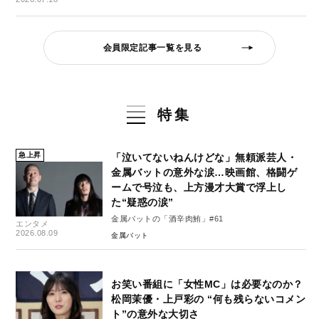
会員限定記事一覧を見る
特集
急上昇
「泣いてないねんけどな」無頼派芸人・
金属バットの意外な涙…映画館、格闘ゲ
ームで号泣も、上方漫才大賞で浮上し
た“疑惑の涙”
金属バットの「酒辛肉鮪」#61
エンタメ
2026.08.09
金属バット
お笑い番組に「女性MC」は必要なのか？
松岡茉優・上戸彩の “何も残らないコメン
ト”の意外な大切さ