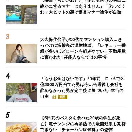
〈映画『ちいかわ』〉「子ども向けの映画に
静かにするマナーはありません」「叱ってく
れ」大ヒットの裏で鑑賞マナー論争が白熱
大久保佳代子が50代でマンション購入…き
っかけは浴槽裏の湯垢地獄、「レギュラー番
組が多いほどローンを組みやすい」不動産屋
に言われた“芸能人ならではの事情”
「もうお金はないです」20年前、ロト6で３
億2000万円当てた男は今…当選後も会社を
辞めなかった男が定年後に気づいた“本当の
自由”
有料
【5日前のパスタを食べた20歳の学生が死
亡】電子レンジの再加熱での殺菌効果も期待
できない「チャーハン症候群」の恐怖