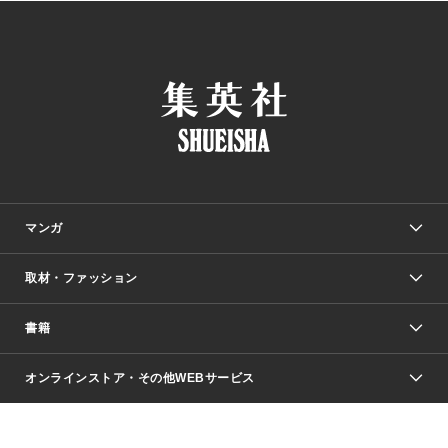
マンガ
取材・ファッション
少年マンガ
週刊少年ジャンプ
書籍
ファッション・美容
青年マンガ
ジャンプSQ.
Seventeen
週刊ヤングジャンプ
オンラインストア・その他WEBサービス
文芸・文庫・総合
芸能・情報・スポーツ
少女マンガ
Vジャンプ
non-no Web
ヤングジャンプ定期購読デジタル
すばる
Myojo
オンラインストア
りぼん
学芸・ノンフィクション・新書
最強ジャンプ
女性マンガ