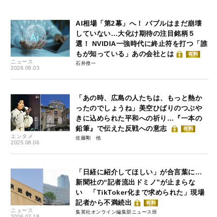
AI相場「第2幕」へ！ バブルはまだ崩壊
していない…大化け期待の注目銘柄５
選！ NVIDIA一強時代に終止符を打つ「誰
もが知っている」あの会社とは
有料
ニュース
石井僚一
2026.08.03
「あの時、広島の人たちは、もっと熱か
ったのでしょうね」美空ひばりのつぶや
きに込められた平和への祈り…『一本の
鉛筆』で伝えた反戦への意志
有料
エンタメ
佐藤剛
2025.08.06
「日経に紹介してほしい」が合言葉に…
新聞社の“記者流出ドミノ”が止まらな
い 「TikToker化まで求められた」現場
記者から不満続出
有料
ニュース
集英社オンライン編集部ニュース班
2026.07.18