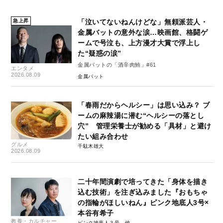
急上昇
「泣いてないねんけどな」無頼派芸人・
金属バットの意外な涙…映画館、格闘ゲ
ームで号泣も、上方漫才大賞で浮上し
た“疑惑の涙”
金属バットの「酒辛肉鮪」#61
エンタメ
2026.08.09
金属バット
「春雨だからヘルシー」は思い込み？ ブ
ームの麻辣湯に潜む“ヘルシーの落とし
穴” 管理栄養士が勧める「具材」と避け
たい組み合わせ
グルメ
千駄木雄大
2026.08.09
二十年間演劇で培ってきた「身体を描き
込む技術」を注ぎ込みました『おもちゃ
の指輪がほしいねん』ピンク地底人3号×
本谷有希子
教養・カルチャー
ピンク地底人３号