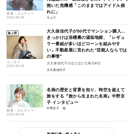
抱いた危機感「このままではアイドル崩
れに」
教養・カルチャー
2026.08.08
キムラ
大久保佳代子が50代でマンション購入…
急上昇
きっかけは浴槽裏の湯垢地獄、「レギュ
ラー番組が多いほどローンを組みやす
い」不動産屋に言われた“芸能人ならでは
の事情”
エンタメ
大久保佳代子のほどほどな毎日#22
2026.08.08
大久保佳代子
名画の歴史と背景を知り、時空を超えて
旅をする『旅から生まれた名画』中野京
子 インタビュー
中野京子
教養・カルチャー
2026.08.08