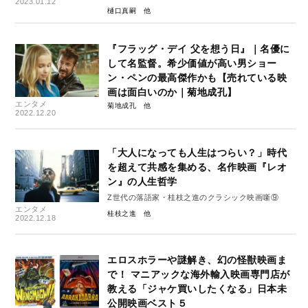
2023.01.12
樋口真嗣
『フラッグ・デイ 父を想う日』｜名優に
して名監督。希少価値が高い男ショー
ン・ペンの最高傑作かも【売れている映
画は面白いのか｜菊地成孔】
エンタメ
菊地成孔
2022.12.20
「大人になっても人生はつらい？」時代
を超えて共感を集める、名作映画『レオ
ン』の人生哲学
Z世代の落語家・桂枝之進のクラシック映画噺⑨
エンタメ
桂枝之進
2022.12.18
エロスホラーや謎解き、幻の怪獣映画ま
で！ マニアックな海外輸入映画専門店が
教える「ジャケ買いしたくなる」日本未
公開映画ベスト５