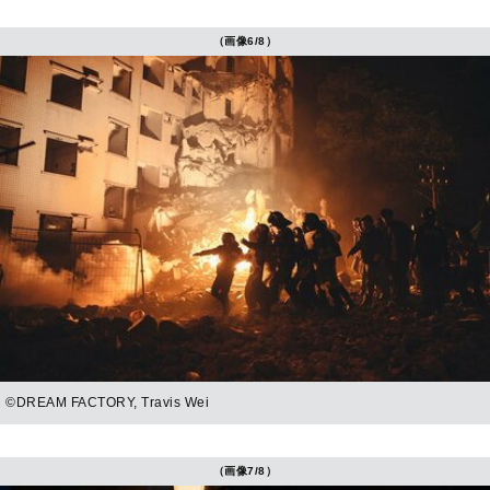
（画像6/8）
©DREAM FACTORY, Travis Wei
（画像7/8）