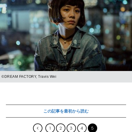
©DREAM FACTORY, Travis Wei
この記事を最初から読む
1
2
3
4
5