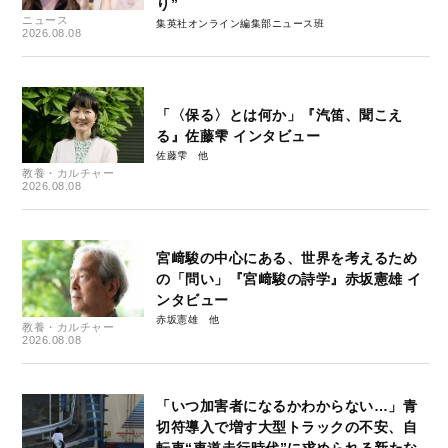
り”
ニュース
集英社オンライン編集部ニュース班
2026.08.08
「〈保る〉とは何か」『汽笛、聞こえ
る』佐藤雫 インタビュー
佐藤雫
教養・カルチャー
2026.08.08
宮﨑駿の中心にある、世界を考えるため
の「問い」『宮﨑駿の詩学』赤坂憲雄 イ
ンタビュー
赤坂憲雄
教養・カルチャー
2026.08.08
「いつ加害者になるかわからない…」青
切符導入で増す大型トラックの不安、自