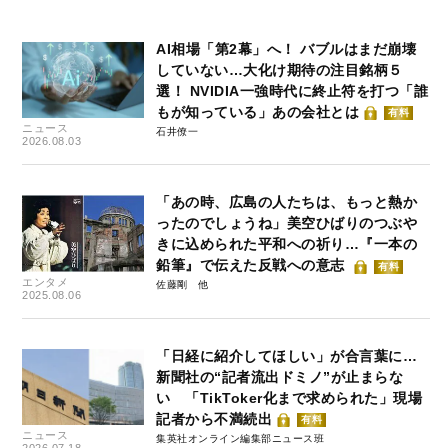
AI相場「第2幕」へ！ バブルはまだ崩壊
していない…大化け期待の注目銘柄５
選！ NVIDIA一強時代に終止符を打つ「誰
もが知っている」あの会社とは
有料
ニュース
石井僚一
2026.08.03
「あの時、広島の人たちは、もっと熱か
ったのでしょうね」美空ひばりのつぶや
きに込められた平和への祈り…『一本の
鉛筆』で伝えた反戦への意志
有料
エンタメ
佐藤剛
2025.08.06
「日経に紹介してほしい」が合言葉に…
新聞社の“記者流出ドミノ”が止まらな
い 「TikToker化まで求められた」現場
記者から不満続出
有料
ニュース
集英社オンライン編集部ニュース班