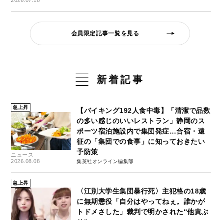
2026.07.18
会員限定記事一覧を見る
新着記事
急上昇
【バイキング192人食中毒】「清潔で品数
の多い感じのいいレストラン」静岡のス
ポーツ宿泊施設内で集団発症…合宿・遠
征の「集団での食事」に知っておきたい
予防策
ニュース
2026.08.08
集英社オンライン編集部
急上昇
〈江別大学生集団暴行死〉主犯格の18歳
に無期懲役「自分はやってねぇ。誰かが
トドメさした」裁判で明かされた“他責ぶ