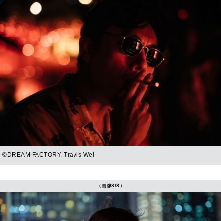
©DREAM FACTORY, Travis Wei
（画像8/8）