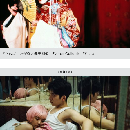
『さらば、わが愛／覇王別姫』Everett Collection/アフロ
（画像3/8）