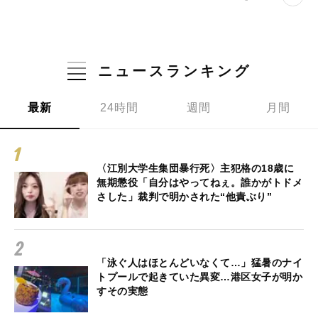
ニュースランキング
最新
24時間
週間
月間
〈江別大学生集団暴行死〉主犯格の18歳に
無期懲役「自分はやってねぇ。誰かがトドメ
さした」裁判で明かされた“他責ぶり”
「泳ぐ人はほとんどいなくて…」猛暑のナイ
トプールで起きていた異変…港区女子が明か
すその実態