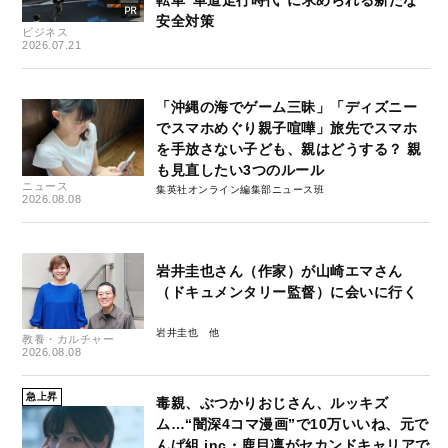
転車“車道走行時代”に求められる新たな
安全対策
ビジネス
2026.07.21
「沖縄の海でゲーム三昧」「ディズニー
でスマホめぐり親子喧嘩」旅先でスマホ
を手放さない子ども、親はどうする？ 親
も見直したい3つのルール
ニュース
集英社オンライン編集部ニュース班
2026.08.08
岩井圭也さん（作家）が山崎エマさん
（ドキュメンタリー監督）に会いに行く
岩井圭也
教養・カルチャー
2026.08.08
急上昇
毒親、ぶつかりおじさん、ルッキズ
ム…“闇深4コマ漫画”で10万いいね、元で
んぱ組.inc・鹿目凛がセカンドキャリアで