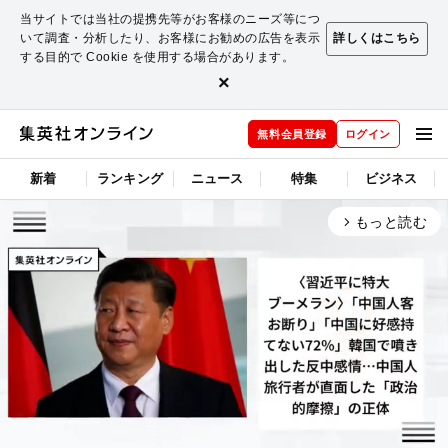
当サイトでは当社の提携先等がお客様のニーズ等につ
いて調査・分析したり、お客様にお勧めの広告を表示
詳しくはこちら
する目的で Cookie を使用する場合があります。
×
無料会員登録
ログイン
新着
ランキング
ニュース
特集
ビジネス
もっと読む
arrow_forward_ios