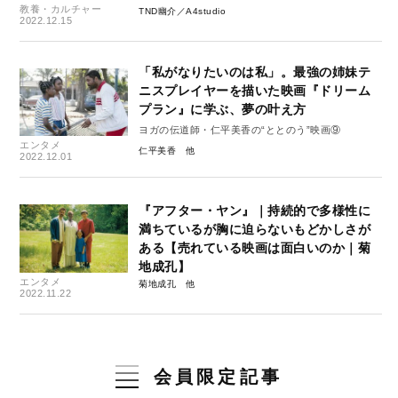
教養・カルチャー
TND幽介／A4studio
2022.12.15
「私がなりたいのは私」。最強の姉妹テ
ニスプレイヤーを描いた映画『ドリーム
プラン』に学ぶ、夢の叶え方
ヨガの伝道師・仁平美香の“ととのう”映画⑨
エンタメ
仁平美香
2022.12.01
『アフター・ヤン』｜持続的で多様性に
満ちているが胸に迫らないもどかしさが
ある【売れている映画は面白いのか｜菊
地成孔】
エンタメ
菊地成孔
2022.11.22
会員限定記事