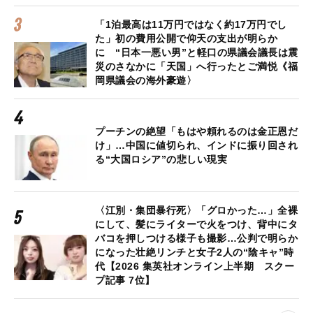
「1泊最高は11万円ではなく約17万円でし
た」初の費用公開で仰天の支出が明らか
に “日本一悪い男”と軽口の県議会議長は震
災のさなかに「天国」へ行ったとご満悦《福
岡県議会の海外豪遊〉
プーチンの絶望「もはや頼れるのは金正恩だ
け」…中国に値切られ、インドに振り回され
る“大国ロシア”の悲しい現実
〈江別・集団暴行死〉「グロかった…」全裸
にして、髪にライターで火をつけ、背中にタ
バコを押しつける様子も撮影…公判で明らか
になった壮絶リンチと女子2人の“陰キャ”時
代【2026 集英社オンライン上半期 スクー
プ記事 7位】