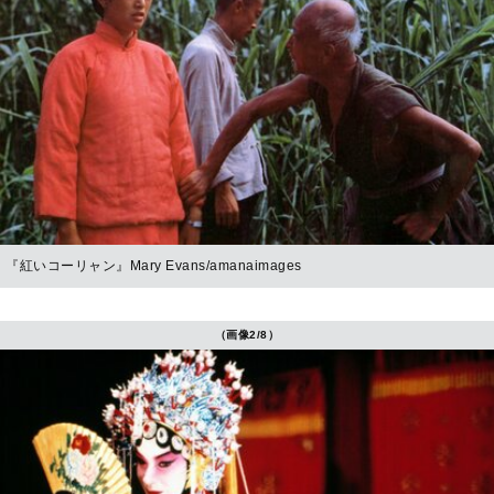
『紅いコーリャン』Mary Evans/amanaimages
（画像2/8）