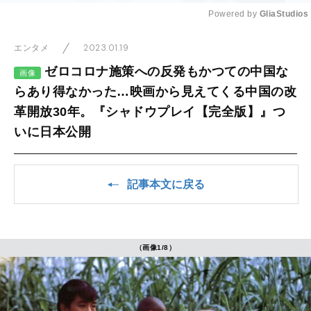
Powered by 
GliaStudios
Mute
2023.01.19
エンタメ
ゼロコロナ施策への反発もかつての中国な
画像
らあり得なかった…映画から見えてくる中国の改
革開放30年。『シャドウプレイ【完全版】』つ
いに日本公開
記事本文に戻る
（画像1/8）