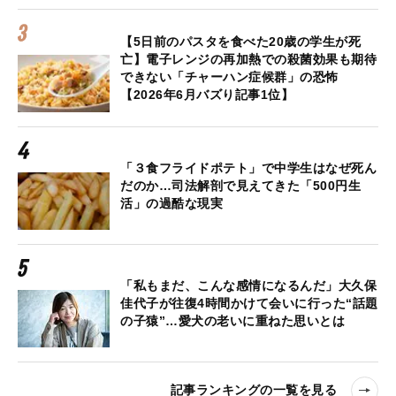
【5日前のパスタを食べた20歳の学生が死
亡】電子レンジの再加熱での殺菌効果も期待
できない「チャーハン症候群」の恐怖
【2026年6月バズり記事1位】
「３食フライドポテト」で中学生はなぜ死ん
だのか…司法解剖で見えてきた「500円生
活」の過酷な現実
「私もまだ、こんな感情になるんだ」大久保
佳代子が往復4時間かけて会いに行った“話題
の子猿”…愛犬の老いに重ねた思いとは
記事ランキングの一覧を見る