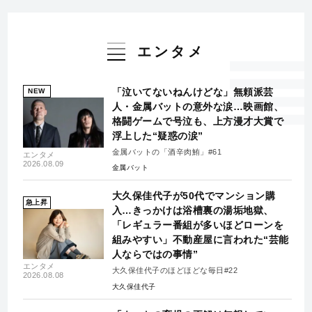
エンタメ
「泣いてないねんけどな」無頼派芸
NEW
人・金属バットの意外な涙…映画館、
格闘ゲームで号泣も、上方漫才大賞で
浮上した“疑惑の涙”
金属バットの「酒辛肉鮪」#61
エンタメ
2026.08.09
金属バット
大久保佳代子が50代でマンション購
急上昇
入…きっかけは浴槽裏の湯垢地獄、
「レギュラー番組が多いほどローンを
組みやすい」不動産屋に言われた“芸能
人ならではの事情”
エンタメ
大久保佳代子のほどほどな毎日#22
2026.08.08
大久保佳代子