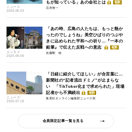
もが知っている」あの会社とは
有料
ニュース
石井僚一
2026.08.03
「あの時、広島の人たちは、もっと熱か
ったのでしょうね」美空ひばりのつぶや
きに込められた平和への祈り…『一本の
鉛筆』で伝えた反戦への意志
有料
エンタメ
佐藤剛
2025.08.06
「日経に紹介してほしい」が合言葉に…
新聞社の“記者流出ドミノ”が止まらな
い 「TikToker化まで求められた」現場
記者から不満続出
有料
ニュース
集英社オンライン編集部ニュース班
2026.07.18
会員限定記事一覧を見る