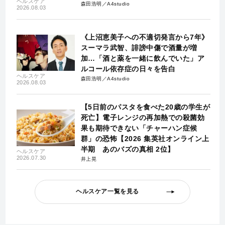
ヘルスケア
森田浩明／A4studio
2026.08.03
《上沼恵美子への不適切発言から7年》
スーマラ武智、誹謗中傷で酒量が増
加…「酒と薬を一緒に飲んでいた」ア
ルコール依存症の日々を告白
ヘルスケア
森田浩明／A4studio
2026.08.03
【5日前のパスタを食べた20歳の学生が
死亡】電子レンジの再加熱での殺菌効
果も期待できない「チャーハン症候
群」の恐怖【2026 集英社オンライン上
半期 あのバズの真相 2位】
ヘルスケア
2026.07.30
井上晃
ヘルスケア一覧を見る