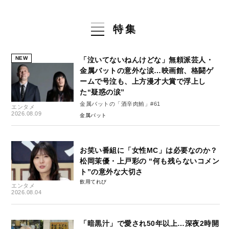
特集
NEW
「泣いてないねんけどな」無頼派芸人・
金属バットの意外な涙…映画館、格闘ゲ
ームで号泣も、上方漫才大賞で浮上し
た“疑惑の涙”
金属バットの「酒辛肉鮪」#61
エンタメ
2026.08.09
金属バット
お笑い番組に「女性MC」は必要なのか？
松岡茉優・上戸彩の “何も残らないコメン
ト”の意外な大切さ
飲用てれび
エンタメ
2026.08.04
「暗黒汁」で愛され50年以上…深夜2時開