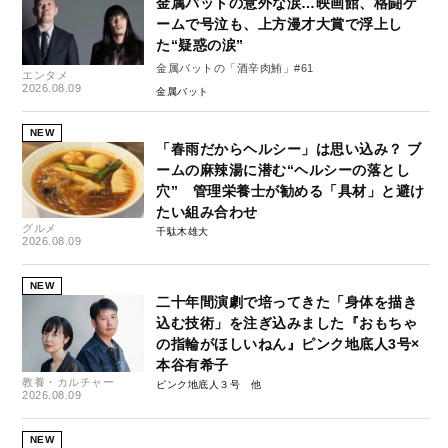
金属バットの意外な涙…映画館、格闘ゲ
ームで号泣も、上方漫才大賞で浮上し
た“疑惑の涙”
金属バットの「酒辛肉鮪」#61
エンタメ
2026.08.09
金属バット
NEW
「春雨だからヘルシー」は思い込み？ ブ
ームの麻辣湯に潜む“ヘルシーの落とし
穴” 管理栄養士が勧める「具材」と避け
たい組み合わせ
グルメ
千駄木雄大
2026.08.09
NEW
二十年間演劇で培ってきた「身体を描き
込む技術」を注ぎ込みました『おもちゃ
の指輪がほしいねん』ピンク地底人3号×
本谷有希子
教養・カルチャー
ピンク地底人３号
2026.08.09
NEW