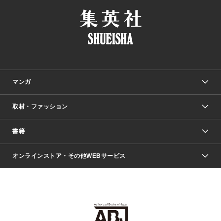
マンガ
取材・ファッション
少年マンガ
週刊少年ジャンプ
書籍
ファッション・美容
青年マンガ
ジャンプSQ.
Seventeen
週刊ヤングジャンプ
オンラインストア・その他WEBサービス
文芸・文庫・総合
芸能・情報・スポーツ
少女マンガ
Vジャンプ
non-no Web
ヤングジャンプ定期購読デジタル
すばる
Myojo
オンラインストア
りぼん
学芸・ノンフィクション・新書
最強ジャンプ
女性マンガ
@BAILA
ヤンジャン＋
小説すばる
週プレNEWS
マーガレット
集英社OTOコンテンツ
集英社 学芸編集部
少年ジャンプ＋
その他WEBサービス
クッキー
ライトノベル・ノベライズ
MAQUIA ONLINE
となりのヤングジャンプ
集英社 文芸ステーション
週プレ グラジャパ！
別冊マーガレット