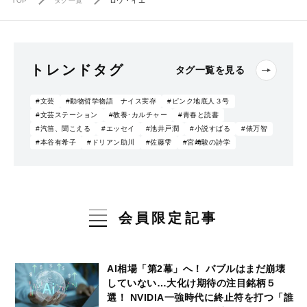
TOP
タグ一覧
ロウ・イエ
トレンドタグ
タグ一覧を見る
#文芸
#動物哲学物語 ナイス実存
#ピンク地底人３号
#文芸ステーション
#教養･カルチャー
#青春と読書
#汽笛、聞こえる
#エッセイ
#池井戸潤
#小説すばる
#俵万智
#本谷有希子
#ドリアン助川
#佐藤雫
#宮﨑駿の詩学
会員限定記事
AI相場「第2幕」へ！ バブルはまだ崩壊
していない…大化け期待の注目銘柄５
選！ NVIDIA一強時代に終止符を打つ「誰