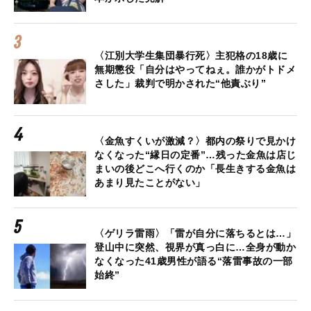
〈江別大学生集団暴行死〉主犯格の18歳に
無期懲役「自分はやってねぇ。誰かがトドメ
さした」裁判で明かされた“他責ぶり”
〈金魚すくいが激減？〉都内の祭りで見かけ
なくなった“縁日の定番”…残った金魚は店じ
まいの後どこへ行くのか「長生きする金魚は
あまり見たことがない」
〈ゲリラ雷雨〉「雷が自分に落ちるとは…」
登山中に突然、視界が真っ白に…全身が動か
なくなった41歳男性が語る“落雷事故の一部
始終”