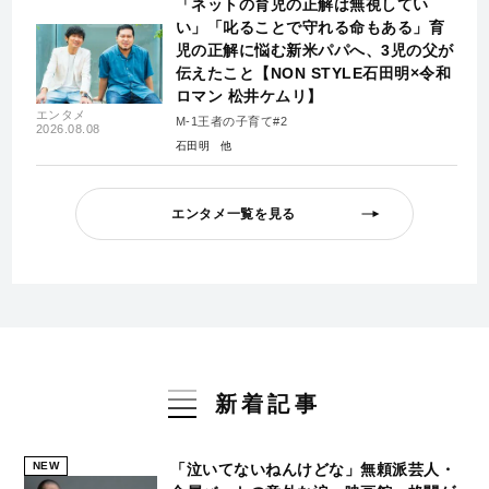
「ネットの育児の正解は無視してい
い」「叱ることで守れる命もある」育
児の正解に悩む新米パパへ、3児の父が
伝えたこと【NON STYLE石田明×令和
ロマン 松井ケムリ】
エンタメ
M-1王者の子育て#2
2026.08.08
石田明
エンタメ一覧を見る
新着記事
NEW
「泣いてないねんけどな」無頼派芸人・