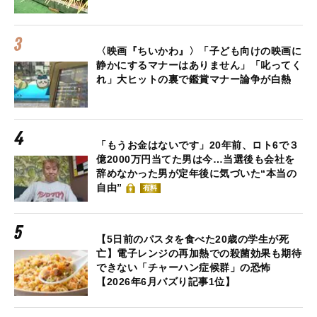
〈映画『ちいかわ』〉「子ども向けの映画に
静かにするマナーはありません」「叱ってく
れ」大ヒットの裏で鑑賞マナー論争が白熱
「もうお金はないです」20年前、ロト6で３
億2000万円当てた男は今…当選後も会社を
辞めなかった男が定年後に気づいた“本当の
自由”
有料
【5日前のパスタを食べた20歳の学生が死
亡】電子レンジの再加熱での殺菌効果も期待
できない「チャーハン症候群」の恐怖
【2026年6月バズり記事1位】