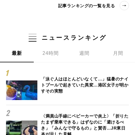
記事ランキングの一覧を見る
ニュースランキング
最新
24時間
週間
月間
「泳ぐ人はほとんどいなくて…」猛暑のナイ
トプールで起きていた異変…港区女子が明か
すその実態
〈満員山手線にベビーカーで炎上〉「折りた
たまず乗車できる」はずなのに「避けるべ
き」「みんなで守るもの」と賛否…JR東日
本が示した見解