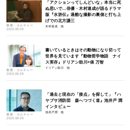
「アクションってしんどいな」本当に死
ぬ思いで…俳優・木村達成が語るドラマ
版『水滸伝』過酷な撮影の裏側と打ち上
げでの北方謙三
教養・カルチャー
木村達成
2026.08.09
書いているときはその動物になり切って
世界を見ています『動物哲学物語 ナイ
ス実存』ドリアン助川×俵 万智
ドリアン助川
教養・カルチャー
2026.08.09
「過去と現在の「接点」を探して」『ハ
ヤブサ消防団 森へつづく道』池井戸 潤
インタビュー
池井戸潤
教養・カルチャー
2026.08.09