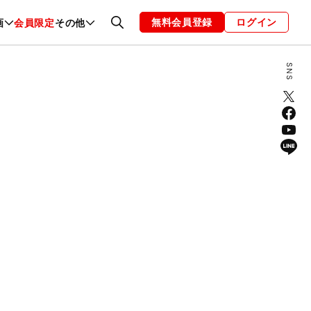
無料会員登録
ログイン
画
会員限定
その他
ファッション
恋愛・結婚
編集部
お知らせ