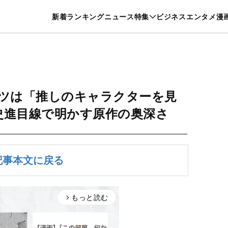
特集一覧を見る
漫画一覧を見る
新着
ランキング
ニュース
特集
ビジネス
エンタメ
漫
養・カルチャー
暮らし
スポーツ
ヘルスケア
美容
グルメ
ツは「推しのキャラクターを見
史進目線で明かす原作の奥深さ
記事本文に戻る
もっと読む
arrow_forward_ios