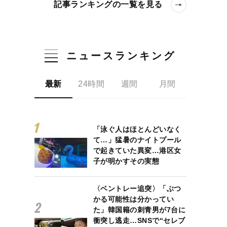
記事ランキングの一覧を見る
ニュースランキング
最新
24時間
週間
月間
「泳ぐ人はほとんどいなく
て…」猛暑のナイトプール
で起きていた異変…港区女
子が明かすその実態
進目線で明かす原作の奥深さ
〈ベントレー追突〉「ぶつ
かる可能性は分かってい
た」韓国籍の刺青男が7台に
衝突し逃走…SNSで“セレブ