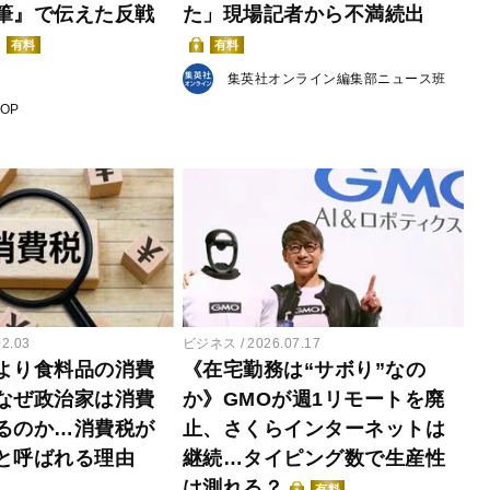
筆』で伝えた反戦
た」現場記者から不満続出
有料
有料
集英社オンライン編集部ニュース班
POP
02.03
ビジネス
2026.07.17
より食料品の消費
《在宅勤務は“サボり”なの
なぜ政治家は消費
か》GMOが週1リモートを廃
るのか…消費税が
止、さくらインターネットは
と呼ばれる理由
継続…タイピング数で生産性
は測れる？
有料