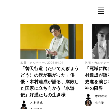
教養・カルチャー
2026.04.04
教養・カルチャ
「替天行道（たいてんぎょう
「死域に踏
どう）の旗が揚がった」俳
村達成が語
優・木村達成が語る、腐敗し
史進を演じ
た国家に立ち向かう『水滸
神の限界
伝』好漢たちの生き様
木村達成
木村達成
北方謙三