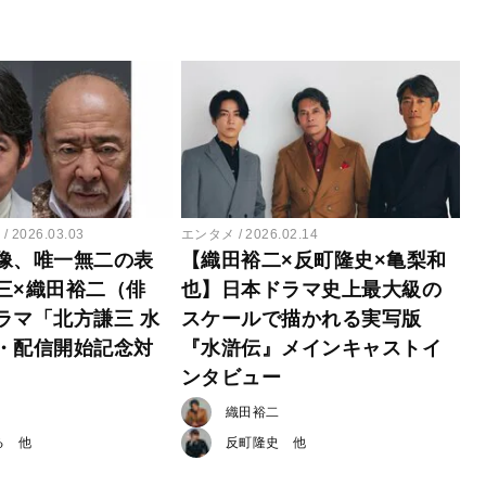
ー
2026.03.03
エンタメ
2026.02.14
像、唯一無二の表
【織田裕二×反町隆史×亀梨和
三×織田裕二（俳
也】日本ドラマ史上最大級の
ラマ「北方謙三 水
スケールで描かれる実写版
・配信開始記念対
『水滸伝』メインキャストイ
ンタビュー
織田裕二
る
反町隆史