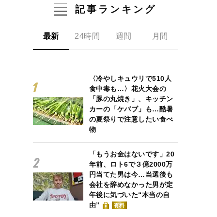
記事ランキング
最新
24時間
週間
月間
〈冷やしキュウリで510人
食中毒も…〉花火大会の
「豚の丸焼き」、キッチン
カーの「ケバブ」も…酷暑
の夏祭りで注意したい食べ
物
「もうお金はないです」20
年前、ロト6で３億2000万
円当てた男は今…当選後も
会社を辞めなかった男が定
年後に気づいた“本当の自
由”
有料