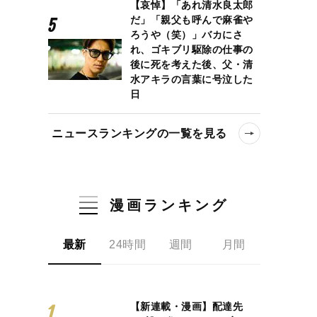
【哀悼】「あれ清水良太郎
だ」「親父も呼んで麻雀や
ろうや（笑）」バカにさ
れ、ゴキブリ駆除の仕事の
後に死を考えた後、父・清
水アキラの言葉に号泣した
日
ニュースランキングの一覧を見る
漫画ランキング
最新
24時間
週間
月間
【新連載・漫画】配達先