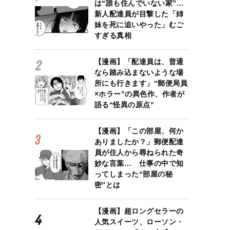
は“誰も住んでいない家”…
新人配達員が目撃した「姉
妹を死に追いやった」むご
すぎる真相
【漫画】「配達員は、普通
なら踏み込まないような場
所にも行きます」“郵便局員
×ホラー”の異色作、作者が
語る“怪異の原点”
【漫画】「この部屋、何か
ありましたか？」郵便配達
員が住人から尋ねられた奇
妙な言葉… 仕事の中で知
ってしまった“部屋の秘
密”とは
【漫画】超ロングセラーの
人気スイーツ、ローソン・