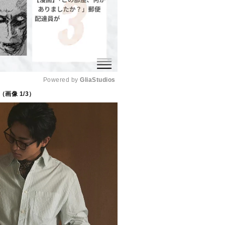
Powered by 
GliaStudios
（画像
1
/3）
M
u
t
e