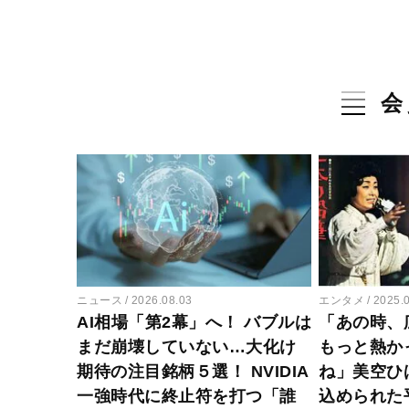
会
ニュース
2026.08.03
エンタメ
2025.
AI相場「第2幕」へ！ バブルは
「あの時、
まだ崩壊していない…大化け
もっと熱か
期待の注目銘柄５選！ NVIDIA
ね」美空ひ
一強時代に終止符を打つ「誰
込められた