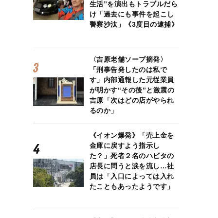
生活”を演出もトラブルだら
け「過去にも事件を起こし
警察沙汰」《3度目の逮捕》
〈吉原老舗ソープ摘発〉
「刑事告発したのは私で
す」内部通報した元従業員
が明かす“その後”と激震の
吉原「次はどの店がやられ
るのか」
《イオン爆発》「売上金を
金庫に戻すよう指示し
た？」死者２名のハビタの
店長に問うと涙を流し…社
員は「入口によっては入れ
たこともあったようです」