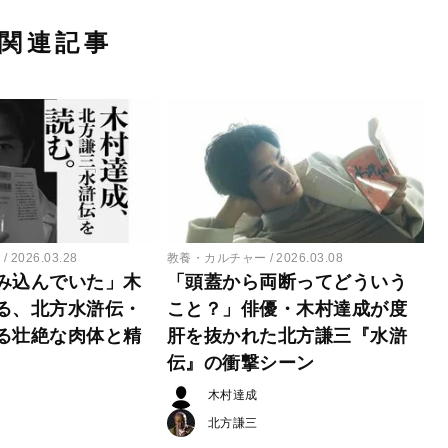
関連記事
ー
2026.03.28
教養・カルチャー
2026.03.08
み込んでいた」木
「頭蓋から両断ってどういう
る、北方水滸伝・
こと？」俳優・木村達成が度
る壮絶な肉体と精
肝を抜かれた北方謙三『水滸
伝』の衝撃シーン
木村達成
北方謙三