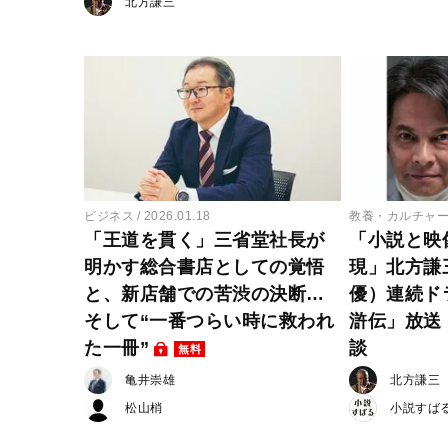
北方謙三
ビジネス
2026.01.18
教養・カルチャ
「王道を貫く」三省堂社長が
「小説と映
明かす総合書店としての覚悟
現」北方謙
と、新店舗での苦渋の決断…
優）連続ド
そして“一番つらい時に救われ
滸伝」放送
た一冊”
談
無料
亀井崇雄
北方謙三
松山梢
小説すば