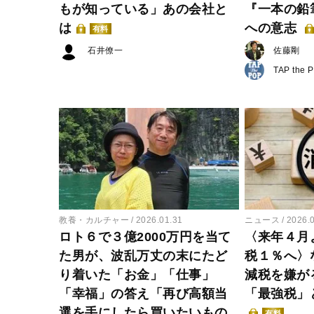
もが知っている」あの会社と
『一本の鉛
は
への意志
有料
石井僚一
佐藤剛
TAP the 
教養・カルチャー
2026.01.31
ニュース
2026.
ロト６で３億2000万円を当て
〈来年４月
た男が、波乱万丈の末にたど
税１％へ〉
り着いた「お金」「仕事」
減税を嫌が
「幸福」の答え「再び高額当
「最強税」
選を手にしたら買いたいもの
有料