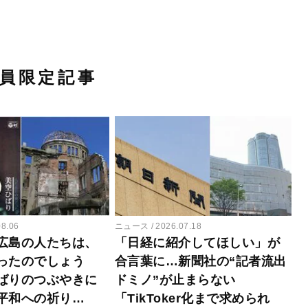
員限定記事
08.06
ニュース
2026.07.18
広島の人たちは、
「日経に紹介してほしい」が
ったのでしょう
合言葉に…新聞社の“記者流出
ばりのつぶやきに
ドミノ”が止まらない
平和への祈り…
「TikToker化まで求められ