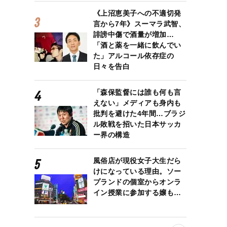
《上沼恵美子への不適切発
言から7年》スーマラ武智、
誹謗中傷で酒量が増加…
「酒と薬を一緒に飲んでい
た」アルコール依存症の
日々を告白
「森保監督には誰も何も言
えない」メディアも身内も
批判を避けた4年間…ブラジ
ル敗戦を招いた日本サッカ
ー界の構造
風俗店が現役女子大生だら
けになっている理由。ソー
プランドの個室からオンラ
イン授業に参加する嬢も…