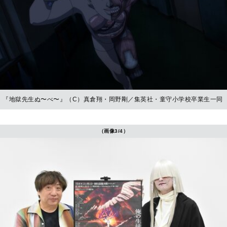
『地獄先生ぬ〜べ〜』（C）真倉翔・岡野剛／集英社・童守小学校卒業生一同
（画像3/4）