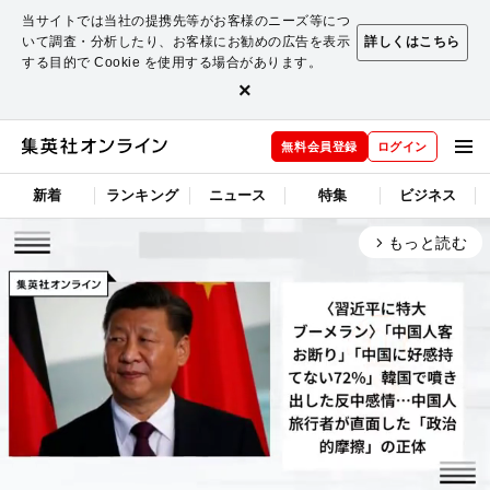
当サイトでは当社の提携先等がお客様のニーズ等につ
いて調査・分析したり、お客様にお勧めの広告を表示
詳しくはこちら
する目的で Cookie を使用する場合があります。
×
無料会員登録
ログイン
新着
ランキング
ニュース
特集
ビジネス
もっと読む
arrow_forward_ios