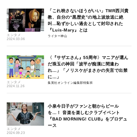
「これ映さないほうがいい」TMR西川貴
教、自分の“黒歴史”の地上波放送に絶
叫…恥ずかしい過去として封印された
『Luis-Mary』とは
エンタメ
ライター神山
2024.03.06
〈『サザエさん』55周年〉マニアが選ん
だ珠玉の神回「波平が痴漢に間違わ
れ…」「ノリスケがまさかの失言で出禁
に…」
エンタメ
集英社オンライン編集部特集班
2024.11.26
小泉今日子がファンと朝からビール
を…！ 音楽を楽しむクラブイベント
『BAD MORNING! CLUB』をプロデュ
ース
エンタメ
2024.09.23