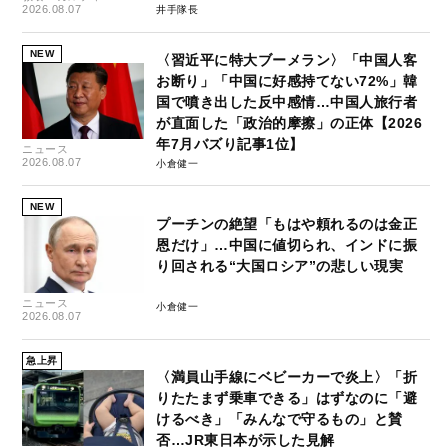
2026.08.07
井手隊長
NEW
〈習近平に特大ブーメラン〉「中国人客
お断り」「中国に好感持てない72%」韓
国で噴き出した反中感情…中国人旅行者
が直面した「政治的摩擦」の正体【2026
年7月バズり記事1位】
ニュース
2026.08.07
小倉健一
NEW
プーチンの絶望「もはや頼れるのは金正
恩だけ」…中国に値切られ、インドに振
り回される“大国ロシア”の悲しい現実
ニュース
小倉健一
2026.08.07
急上昇
〈満員山手線にベビーカーで炎上〉「折
りたたまず乗車できる」はずなのに「避
けるべき」「みんなで守るもの」と賛
否…JR東日本が示した見解