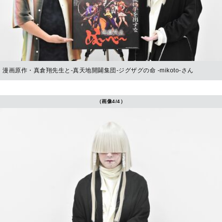
漫画原作・真倉翔先生と-真天地開闢集団-ジグザグの命 -mikoto-さん
（画像4/4）