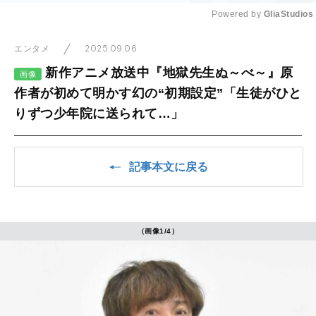
Powered by 
GliaStudios
Mute
2025.09.06
エンタメ
新作アニメ放送中『地獄先生ぬ～べ～』原
画像
作者が初めて明かす幻の“初期設定”「生徒がひと
りずつ少年院に送られて…」
記事本文に戻る
（画像1/4）