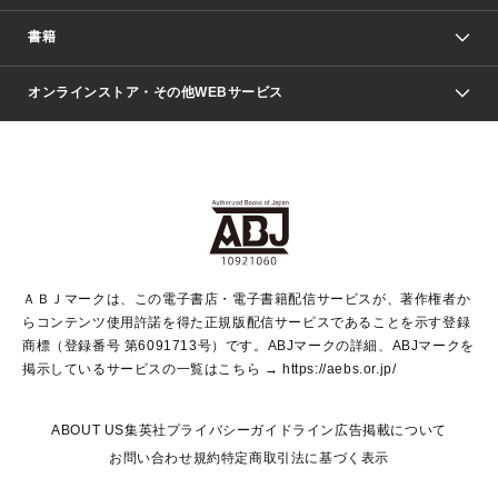
週刊少年ジャンプ
書籍
ファッション・美容
青年マンガ
ジャンプSQ.
Seventeen
週刊ヤングジャンプ
オンラインストア・その他WEBサービス
文芸・文庫・総合
芸能・情報・スポーツ
少女マンガ
Vジャンプ
non-no Web
ヤングジャンプ定期購読デジタル
すばる
Myojo
オンラインストア
りぼん
学芸・ノンフィクション・新書
最強ジャンプ
女性マンガ
@BAILA
ヤンジャン＋
小説すばる
週プレNEWS
マーガレット
集英社OTOコンテンツ
集英社 学芸編集部
少年ジャンプ＋
その他WEBサービス
クッキー
ライトノベル・ノベライズ
MAQUIA ONLINE
となりのヤングジャンプ
集英社 文芸ステーション
週プレ グラジャパ！
別冊マーガレット
SHUEISHA MANGA-ART HERITAGE
集英社 ビジネス書
ゼブラック
ココハナ
SHUEISHA ADNAVI
SPUR.JP
集英社Webマガジン Cobalt
グランドジャンプ
web 集英社文庫
キッズ
web Sportiva
マンガMee
ジャンプキャラクターズストア
集英社新書
ジャンプルーキー！
月刊オフィスユー
ＡＢＪマークは、この電子書店・電子書籍配信サービスが、著作権者か
EDITOR'S LAB
LEE
集英社オレンジ文庫
ウルトラジャンプ
青春と読書
パラスポ＋！
らコンテンツ使用許諾を得た正規版配信サービスであることを示す登録
集英社みらい文庫
リマコミ＋
HAPPY PLUS STORE
集英社新書プラス
ジャンプTOON
商標（登録番号 第6091713号）です。ABJマークの詳細、ABJマークを
Marisol
シフォン文庫
アジア人物史
S-KIDS.LAND
マンガMeets
掲示しているサービスの一覧はこちら →
https://aebs.or.jp/
shueisha vox
よみタイ
S-MANGA
Web éclat
ダッシュエックス文庫
LEEマルシェ
kotoba
集英社ジャンプリミックス
ABOUT US
集英社プライバシーガイドライン
広告掲載について
T JAPAN:The New York Times Style Magazine
JUMP j BOOKS
お問い合わせ
規約
特定商取引法に基づく表示
SHOP Marisol
e!集英社
集英社コミック文庫
集英社女性誌ポータル