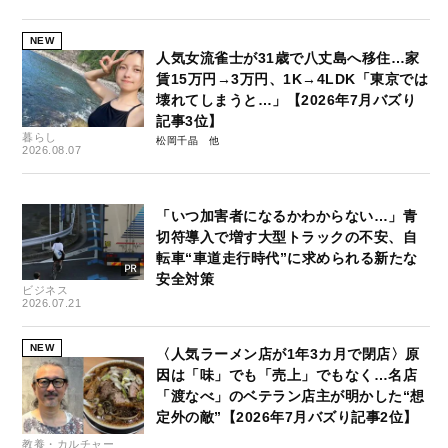
NEW
人気女流雀士が31歳で八丈島へ移住…家
賃15万円→3万円、1K→4LDK「東京では
壊れてしまうと…」【2026年7月バズり
記事3位】
暮らし
松岡千晶
2026.08.07
「いつ加害者になるかわからない…」青
切符導入で増す大型トラックの不安、自
転車“車道走行時代”に求められる新たな
安全対策
ビジネス
2026.07.21
NEW
〈人気ラーメン店が1年3カ月で閉店〉原
因は「味」でも「売上」でもなく…名店
「渡なべ」のベテラン店主が明かした“想
定外の敵”【2026年7月バズり記事2位】
教養・カルチャー