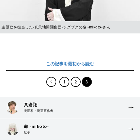
主題歌を担当した-真天地開闢集団-ジグザグの命 -mikoto-さん
この記事を最初から読む
1
2
3
真倉翔
漫画家・漫画原作者
命 -mikoto-
歌手