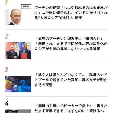
NEW
プーチンの絶望「もはや頼れるのは金正恩だ
け」…中国に値切られ、インドに振り回され
る“大国ロシア”の悲しい現実
〈屈辱のプーチン〉習近平に「値切られ」
「無視され」まるで主従関係…苦境深刻化の
ロシアが中国の属国になりつつある背景
「泳ぐ人はほとんどいなくて…」猛暑のナイ
トプールで起きていた異変…港区女子が明か
すその実態
〈満員山手線にベビーカーで炎上〉「折りた
たまず乗車できる」はずなのに「避けるべ