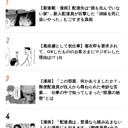
【新連載・漫画】配達先は“誰も住んでいな
い家”…新人配達員が目撃した「姉妹を死に
追いやった」むごすぎる真相
【風俗嬢として初仕事】着衣即を要求され
て、OKしたもののお客さまにマジギレした
理由は!? (4)
【漫画】「この部屋、何かありましたか？」
郵便配達員が住人から尋ねられた奇妙な言
葉… 仕事の中で知ってしまった“部屋の秘
密”とは
【漫画】「配達員は、普通なら踏み込まない
ような場所にも行きます」“郵便局員×ホラ