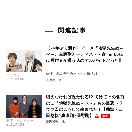
関連記事
〈26年ぶり新作〉アニメ『地獄先生ぬ～
べ～』主題歌アーティスト・命 -mikoto-
は原作者が通う店のアルバイトだった⁉
新作『地獄先生ぬ～べ～』秘話#1
エンタメ
2025.09.06
真倉翔
唱えなければ呪われる!? てけてけの名前
は…『地獄先生ぬ～べ～』あの最恐トラ
ウマ回はこうして生まれた！【鼎談・吉
田悠軌×真倉翔×岡野剛】
無料
教養・カルチャー
吉田悠軌
2025.07.04