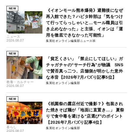
NEW
《イオンモール熊本爆発》避難後になぜ
再入館できた？ハビタ幹部は「気をつけ
て行ってらっしゃいと…モール職員は引
き止めなかった」と主張、イオンは「運
用を徹底できなかった可能性」
ニュース
2026.08.07
集英社オンライン編集部ニュース班
NEW
「貧乏くさい」「禁止にしてほしい」ガ
チャガチャの“サーチ行為”が物議 SNS
で賛否真っ二つ、店舗側が明かした意外
な本音【2026年7月バズり記事5位】
教養・カルチャー
集英社オンライン編集部
2026.08.07
NEW
《祇園祭の露店付近で撮影？》包装され
た焼きそば麺が「地面に直置き…」 夏祭
りで食中毒を避ける“店選び”のポイント
【2026年7月バズり記事4位】
暮らし
集英社オンライン編集部
2026.08.07