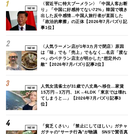
〈習近平に特大ブーメラン〉「中国人客お断
NEW
り」「中国に好感持てない72%」韓国で噴き
出した反中感情…中国人旅行者が直面した
「政治的摩擦」の正体【2026年7月バズり記
事1位】
〈人気ラーメン店が1年3カ月で閉店〉原因
NEW
は「味」でも「売上」でもなく…名店「渡な
べ」のベテラン店主が明かした“想定外の
敵”【2026年7月バズり記事2位】
人気女流雀士が31歳で八丈島へ移住…家賃
NEW
15万円→3万円、1K→4LDK「東京では壊れ
てしまうと…」【2026年7月バズり記事3
位】
「貧乏くさい」「禁止にしてほしい」ガチャ
NEW
ガチャの“サーチ行為”が物議 SNSで賛否真