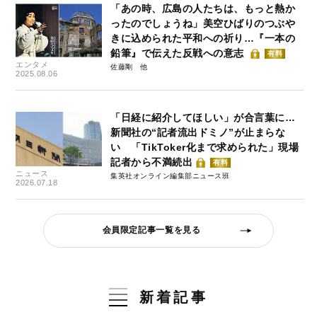
「あの時、広島の人たちは、もっと熱か
ったのでしょうね」美空ひばりのつぶや
きに込められた平和への祈り…『一本の
鉛筆』で伝えた反戦への意志
有料
エンタメ
佐藤剛
2025.08.06
「日経に紹介してほしい」が合言葉に…
新聞社の“記者流出ドミノ”が止まらな
い 「TikToker化まで求められた」現場
記者から不満続出
有料
ニュース
集英社オンライン編集部ニュース班
2026.07.18
会員限定記事一覧を見る
新着記事