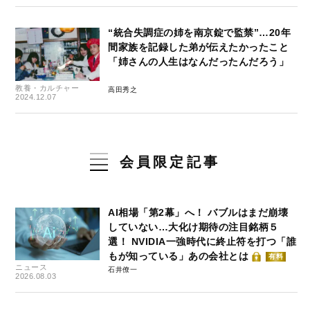
“統合失調症の姉を南京錠で監禁”…20年
間家族を記録した弟が伝えたかったこと
「姉さんの人生はなんだったんだろう」
教養・カルチャー
高田秀之
2024.12.07
会員限定記事
AI相場「第2幕」へ！ バブルはまだ崩壊
していない…大化け期待の注目銘柄５
選！ NVIDIA一強時代に終止符を打つ「誰
もが知っている」あの会社とは
有料
ニュース
石井僚一
2026.08.03