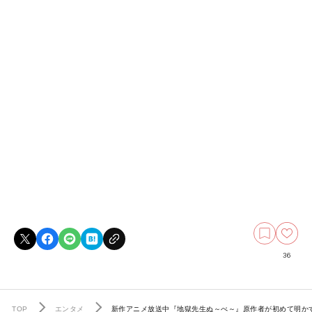
36
TOP
エンタメ
新作アニメ放送中『地獄先生ぬ～べ～』原作者が初めて明かす