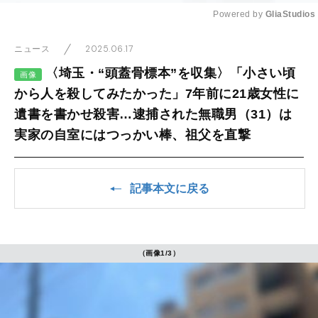
Powered by 
GliaStudios
Mute
2025.06.17
ニュース
〈埼玉・“頭蓋骨標本”を収集〉「小さい頃
画像
から人を殺してみたかった」7年前に21歳女性に
遺書を書かせ殺害…逮捕された無職男（31）は
実家の自室にはつっかい棒、祖父を直撃
記事本文に戻る
（画像1/3）