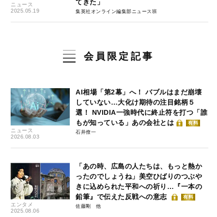
てきた」
ニュース
2025.05.19
集英社オンライン編集部ニュース班
会員限定記事
AI相場「第2幕」へ！ バブルはまだ崩壊
していない…大化け期待の注目銘柄５
選！ NVIDIA一強時代に終止符を打つ「誰
もが知っている」あの会社とは
有料
ニュース
石井僚一
2026.08.03
「あの時、広島の人たちは、もっと熱か
ったのでしょうね」美空ひばりのつぶや
きに込められた平和への祈り…『一本の
鉛筆』で伝えた反戦への意志
有料
エンタメ
佐藤剛
2025.08.06