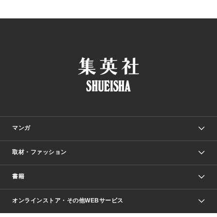
マンガ
取材・ファッション
少年マンガ
週刊少年ジャンプ
書籍
ファッション・美容
青年マンガ
ジャンプSQ.
Seventeen
週刊ヤングジャンプ
オンラインストア・その他WEBサービス
文芸・文庫・総合
芸能・情報・スポーツ
少女マンガ
Vジャンプ