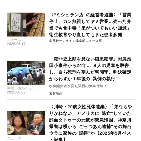
〈“ミシュラン店”の経営者逮捕〉「営業
停止」ガン無視してヤミ営業…売った弁
当でも食中毒「星がついてもいい加減」
衛生教育やり直してもまた患者多発
ニュース
集英社オンライン編集部ニュース班
2025.06.17
「犯罪史上類を見ない凶悪犯罪」附属池
田小事件から24年… ８人の児童を殺害
し、自ら死刑を望んだ宅間守、判決確定
からわずか１年後の”異例の執行”
映像編集者が見た関西の大事件簿７
教養・カルチャー
2025.06.07
宮村浩高
〈川崎・20歳女性死体遺棄〉「弟ならや
りかねない」アメリカに“逃亡”していた
顔面タトゥーの元彼が緊急帰国、神奈川
県警は横から“ごっつあん逮捕”その舞台
ウラに家族の“説得”か【2025年5月ベス
ニュース
ト記事】