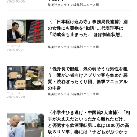
2025.06.05
集英社オンライン編集部ニュース班
〈「日本駆け込み寺」事務局長逮捕〉別
の女性にも薬物を”勧誘”…代表理事は
「助成金も止まった、 ほぼ倒産状態」
ニュース
集英社オンライン編集部ニュース班
2025.05.21
「低身長で眼鏡、気の弱そうな男性を狙
う」障がい者向けアプリで客を集めた悪
質・渋谷ぼったくり団、衝撃マニュアル
の中身
ニュース
集英社オンライン編集部ニュース班
2025.05.20
〈小学生ひき逃げ・中国籍2人逮捕〉「相
手が大丈夫だといったから離れただけ」
と否認する飲酒運転男…車は1000万の高
級ＳＵＶ車、妻には「子どもがぶつかっ