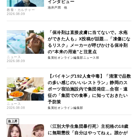
インタビュー
池井戸潤
教養・カルチャー
2026.08.09
「保冷剤は直接皮膚に当てないで。水疱
ができた人も」X投稿が話題…「凍傷にな
るリスク」メーカーが呼びかける保冷剤
の“本来の用途”と注意点
ニュース
集英社オンライン編集部ニュース班
2026.08.09
【バイキング192人食中毒】「清潔で品数
の多い感じのいいレストラン」静岡のス
ポーツ宿泊施設内で集団発症…合宿・遠
征の「集団での食事」に知っておきたい
予防策
ニュース
2026.08.08
集英社オンライン編集部
急上昇
〈江別大学生集団暴行死〉主犯格の18歳
に無期懲役「自分はやってねぇ。誰かが