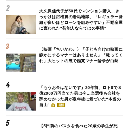
大久保佳代子が50代でマンション購入…き
っかけは浴槽裏の湯垢地獄、「レギュラー番
組が多いほどローンを組みやすい」不動産屋
に言われた“芸能人ならではの事情”
〈映画『ちいかわ』〉「子ども向けの映画に
静かにするマナーはありません」「叱ってく
れ」大ヒットの裏で鑑賞マナー論争が白熱
「もうお金はないです」20年前、ロト6で３
億2000万円当てた男は今…当選後も会社を
辞めなかった男が定年後に気づいた“本当の
自由”
有料
【5日前のパスタを食べた20歳の学生が死