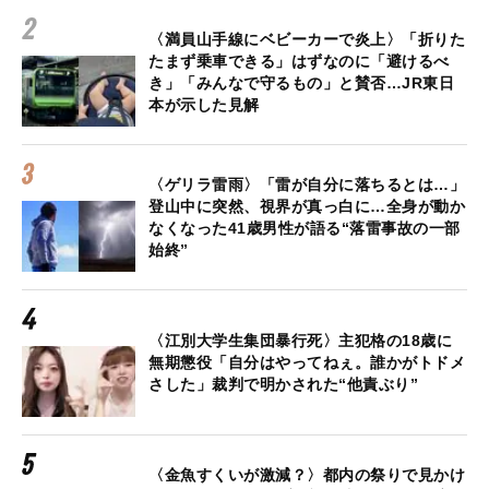
〈満員山手線にベビーカーで炎上〉「折りた
たまず乗車できる」はずなのに「避けるべ
き」「みんなで守るもの」と賛否…JR東日
本が示した見解
〈ゲリラ雷雨〉「雷が自分に落ちるとは…」
登山中に突然、視界が真っ白に…全身が動か
なくなった41歳男性が語る“落雷事故の一部
始終”
〈江別大学生集団暴行死〉主犯格の18歳に
無期懲役「自分はやってねぇ。誰かがトドメ
さした」裁判で明かされた“他責ぶり”
〈金魚すくいが激減？〉都内の祭りで見かけ