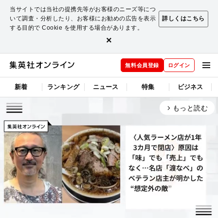
当サイトでは当社の提携先等がお客様のニーズ等につ
いて調査・分析したり、お客様にお勧めの広告を表示
詳しくはこちら
する目的で Cookie を使用する場合があります。
×
無料会員登録
ログイン
新着
ランキング
ニュース
特集
ビジネス
もっと読む
arrow_forward_ios