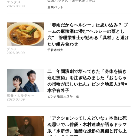
金属バットの「酒辛肉鮪」#61
エンタメ
2026.08.09
金属バット
「春雨だからヘルシー」は思い込み？ ブ
ームの麻辣湯に潜む“ヘルシーの落とし
穴” 管理栄養士が勧める「具材」と避け
たい組み合わせ
グルメ
千駄木雄大
2026.08.09
二十年間演劇で培ってきた「身体を描き
込む技術」を注ぎ込みました『おもちゃ
の指輪がほしいねん』ピンク地底人3号×
本谷有希子
教養・カルチャー
ピンク地底人３号
2026.08.09
「アクションってしんどいな」本当に死
ぬ思いで…俳優・木村達成が語るドラマ
版『水滸伝』過酷な撮影の裏側と打ち上