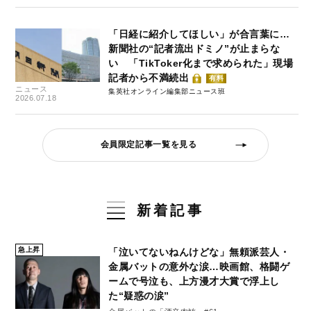
「日経に紹介してほしい」が合言葉に…
新聞社の“記者流出ドミノ”が止まらな
い 「TikToker化まで求められた」現場
記者から不満続出
有料
ニュース
集英社オンライン編集部ニュース班
2026.07.18
会員限定記事一覧を見る
新着記事
急上昇
「泣いてないねんけどな」無頼派芸人・
金属バットの意外な涙…映画館、格闘ゲ
ームで号泣も、上方漫才大賞で浮上し
た“疑惑の涙”