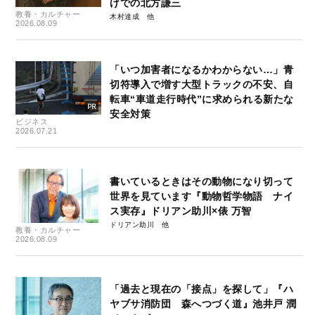
げでの北方謙三
教養・カルチャー
木村達成
2026.08.09
「いつ加害者になるかわからない…」青
切符導入で増す大型トラックの不安、自
転車“車道走行時代”に求められる新たな
安全対策
ビジネス
2026.07.21
書いているときはその動物になり切って
世界を見ています『動物哲学物語 ナイ
ス実存』ドリアン助川×俵 万智
ドリアン助川
教養・カルチャー
2026.08.09
「過去と現在の「接点」を探して」『ハ
ヤブサ消防団 森へつづく道』池井戸 潤