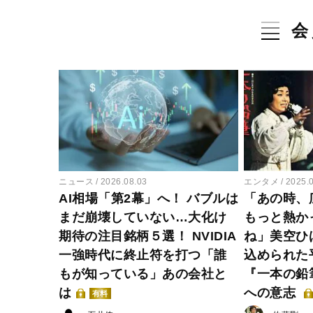
会
ニュース
2026.08.03
エンタメ
2025.
AI相場「第2幕」へ！ バブルは
「あの時、
まだ崩壊していない…大化け
もっと熱か
期待の注目銘柄５選！ NVIDIA
ね」美空ひ
一強時代に終止符を打つ「誰
込められた
もが知っている」あの会社と
『一本の鉛
は
への意志
有料