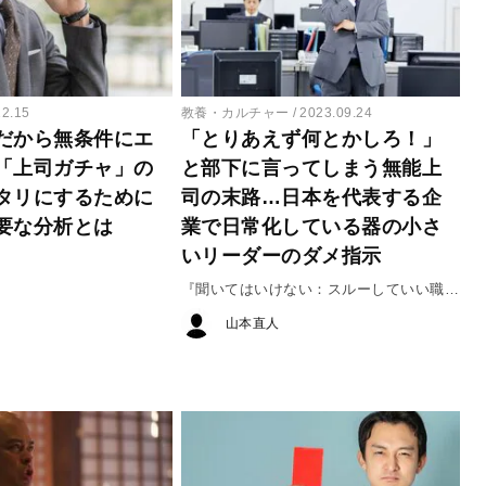
12.15
教養・カルチャー
2023.09.24
だから無条件にエ
「とりあえず何とかしろ！」
「上司ガチャ」の
と部下に言ってしまう無能上
タリにするために
司の末路…日本を代表する企
要な分析とは
業で日常化している器の小さ
いリーダーのダメ指示
『聞いてはいけない：スルーしていい職場
言葉』
山本直人