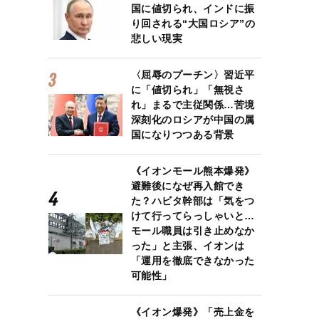
国に値切られ、インドに振
り回される“大国ロシア”の
悲しい現実
〈屈辱のプーチン〉習近平
に「値切られ」「無視さ
れ」まるで主従関係…苦境
深刻化のロシアが中国の属
国になりつつある背景
《イオンモール熊本爆発》
避難後になぜ再入館でき
た？ハビタ幹部は「気をつ
けて行ってらっしゃいと…
モール職員は引き止めなか
った」と主張、イオンは
「運用を徹底できなかった
可能性」
《イオン爆発》「売上金を