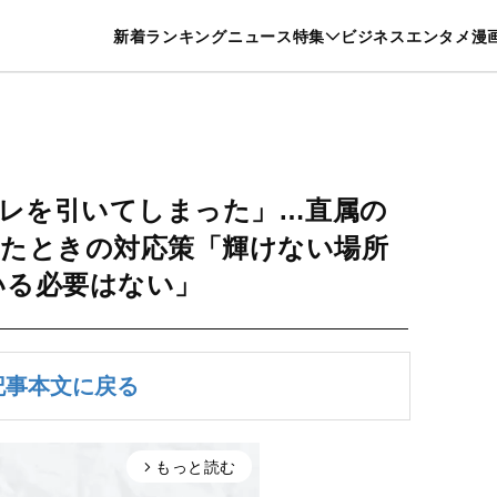
特集一覧を見る
漫画一覧を見る
新着
ランキング
ニュース
特集
ビジネス
エンタメ
漫
養・カルチャー
暮らし
スポーツ
ヘルスケア
美容
グルメ
レを引いてしまった」…直属の
たときの対応策「輝けない場所
いる必要はない」
記事本文に戻る
もっと読む
arrow_forward_ios