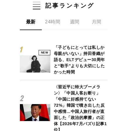
記事ランキング
最新
24時間
週間
月間
「子どもにとっては私しか
NEW
母親がいない」持田香織が
語る、ELTデビュー30周年
と“歌手”よりも大切にした
かった時間
〈習近平に特大ブーメラ
ン〉「中国人客お断り」
「中国に好感持てない
72%」韓国で噴き出した反
中感情…中国人旅行者が直
面した「政治的摩擦」の正
体【2026年7月バズり記事1
位】