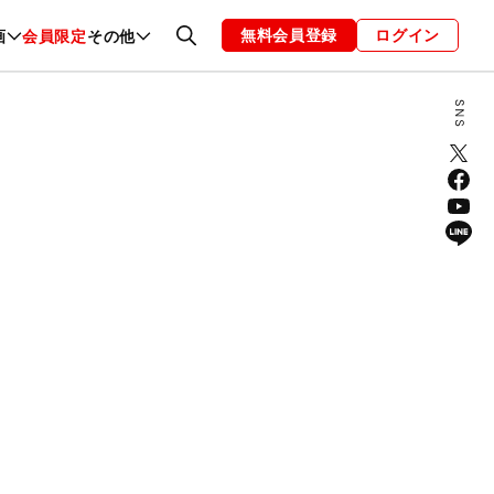
無料会員登録
ログイン
画
会員限定
その他
ファッション
恋愛・結婚
編集部
お知らせ