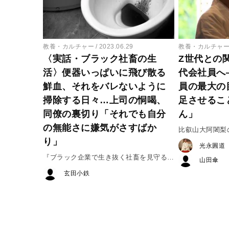
教養・カルチャー
2023.06.29
教養・カルチャ
〈実話・ブラック社畜の生
Z世代との関
活〉便器いっぱいに飛び散る
代会社員へ
鮮血、それをバレないように
員の最大の
掃除する日々…上司の恫喝、
足させるこ
同僚の裏切り「それでも自分
ん」
の無能さに嫌気がさすばか
比叡山大阿闍梨
り」
光永圓道
『ブラック企業で生き抜く社畜を見守る
山田傘
本』#2
玄田小鉄