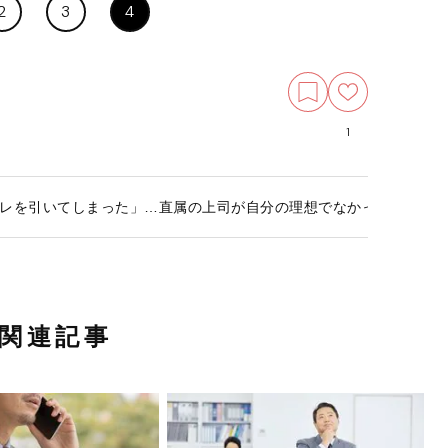
2
3
4
1
レを引いてしまった」…直属の上司が自分の理想でなかったときの
関連記事