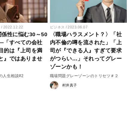
ー
2022.12.22
ビジネス
2023.06.07
係性に悩む30～50
〈職場ハラスメント？〉「社
―「すべての会社
内不倫の噂を流された」「上
目的は『上司を満
司が『できる人』すぎて要求
と』ではありませ
がつらい…」それってグレー
ゾーンかも！
の人生相談#2
職場問題グレーゾーンのトリセツ＃２
村井真子