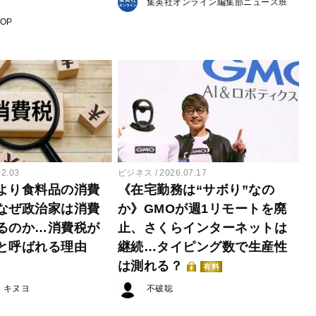
集英社オンライン編集部ニュース班
POP
02.03
ビジネス
2026.07.17
より食料品の消費
《在宅勤務は“サボり”なの
なぜ政治家は消費
か》GMOが週1リモートを廃
るのか…消費税が
止、さくらインターネットは
と呼ばれる理由
継続…タイピング数で生産性
は測れる？
有料
・キヌヨ
不破聡