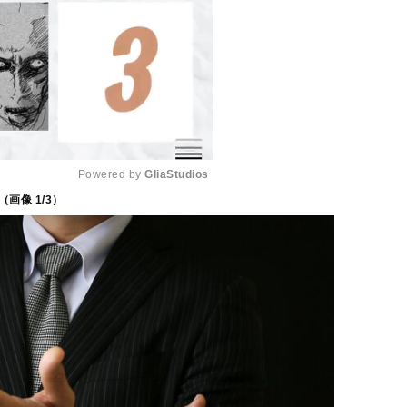
Powered by 
GliaStudios
（画像
1
/3）
M
u
t
e