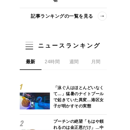
記事ランキングの一覧を見る
ニュースランキング
対応策「輝けない場所でいつまでもくすぶっている必要はない」
最新
24時間
週間
月間
「泳ぐ人はほとんどいなく
て…」猛暑のナイトプール
で起きていた異変…港区女
子が明かすその実態
プーチンの絶望「もはや頼
れるのは金正恩だけ」…中