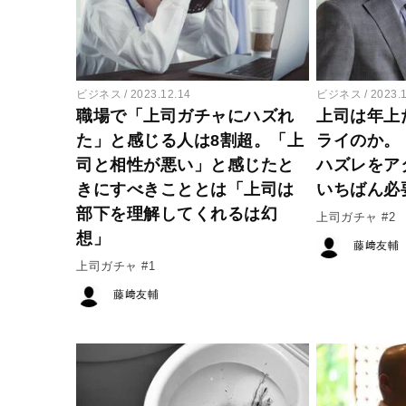
ビジネス
2023.12.14
ビジネス
2023.
職場で「上司ガチャにハズれ
上司は年上
た」と感じる人は8割超。「上
ライのか。
司と相性が悪い」と感じたと
ハズレをア
きにすべきこととは「上司は
いちばん必
部下を理解してくれるは幻
上司ガチャ #2
想」
藤﨑友輔
上司ガチャ #1
藤﨑友輔