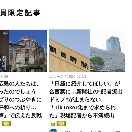
員限定記事
08.06
ニュース
2026.07.18
広島の人たちは、
「日経に紹介してほしい」が
ったのでしょう
合言葉に…新聞社の“記者流出
ばりのつぶやきに
ドミノ”が止まらない
平和への祈り…
「TikToker化まで求められ
筆』で伝えた反戦
た」現場記者から不満続出
有料
有料