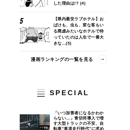
した理由は!? (4)
【県内最安ラブホテル】お
ばけも、虫も、変な客もい
る廃虚みたいなホテルで待
っていたのは人生で一番大
きな…(5)
漫画ランキングの一覧を見る
SPECIAL
「いつ加害者になるかわか
らない…」青切符導入で増
す大型トラックの不安、自
転車“車道走行時代”に求め