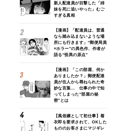
新人配達員が目撃した「姉
妹を死に追いやった」むご
すぎる真相
【漫画】「配達員は、普通
なら踏み込まないような場
所にも行きます」“郵便局員
×ホラー”の異色作、作者が
語る“怪異の原点”
【漫画】「この部屋、何か
ありましたか？」郵便配達
員が住人から尋ねられた奇
妙な言葉… 仕事の中で知
ってしまった“部屋の秘
密”とは
【風俗嬢として初仕事】着
衣即を要求されて、OKした
もののお客さまにマジギレ