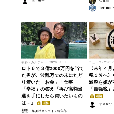
石井僚一
佐藤剛
TAP the 
教養・カルチャー
2026.01.31
ニュース
2026.
ロト６で３億2000万円を当て
〈来年４月
た男が、波乱万丈の末にたど
税１％へ〉
り着いた「お金」「仕事」
減税を嫌が
「幸福」の答え「再び高額当
「最強税」
選を手にしたら買いたいもの
有料
は…」
有料
オオサワ
集英社オンライン編集部