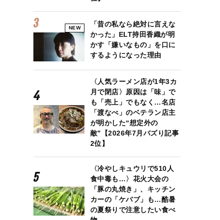
「昔の私なら絶対に言えな
NEW
かった」ELT持田香織が明
かす「嫌いなもの」を口に
するようになった理由
〈人気ラーメン店が1年3カ
月で閉店〉原因は「味」で
も「売上」でもなく…名店
「渡なべ」のベテラン店主
が明かした“想定外の
敵”【2026年7月バズり記事
2位】
〈冷やしキュウリで510人
食中毒も…〉花火大会の
「豚の丸焼き」、キッチン
カーの「ケバブ」も…酷暑
の夏祭りで注意したい食べ
物