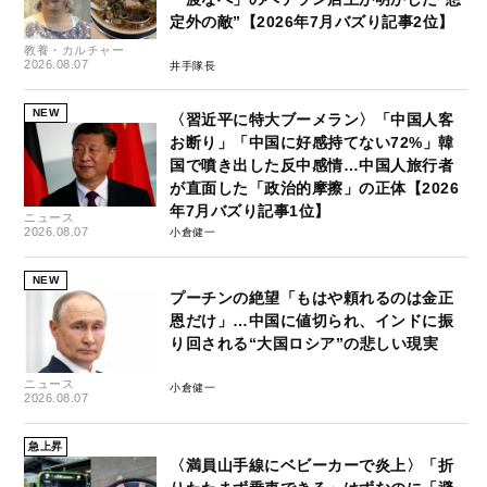
定外の敵”【2026年7月バズり記事2位】
教養・カルチャー
2026.08.07
井手隊長
NEW
〈習近平に特大ブーメラン〉「中国人客
お断り」「中国に好感持てない72%」韓
国で噴き出した反中感情…中国人旅行者
が直面した「政治的摩擦」の正体【2026
年7月バズり記事1位】
ニュース
2026.08.07
小倉健一
NEW
プーチンの絶望「もはや頼れるのは金正
恩だけ」…中国に値切られ、インドに振
り回される“大国ロシア”の悲しい現実
ニュース
小倉健一
2026.08.07
急上昇
〈満員山手線にベビーカーで炎上〉「折