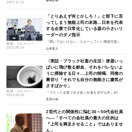
藤﨑友輔
2023.12.15
「とりあえず何とかしろ！」と部下に言
ってしまう無能上司の末路…日本を代表
する企業で日常化している器の小さいリ
ーダーのダメ指示
『聞いてはいけない：スルーしていい職場言葉』
教養・カルチャー
2023.09.24
山本直人
〈実話・ブラック社畜の生活〉便器いっ
ぱいに飛び散る鮮血、それをバレないよ
うに掃除する日々…上司の恫喝、同僚の
裏切り「それでも自分の無能さに嫌気が
さすばかり」
教養・カルチャー
『ブラック企業で生き抜く社畜を見守る本』#2
2023.06.29
玄田小鉄
Z世代との関係性に悩む30～50代会社員
へ―「すべての会社員の最大の目的は
『上司を満足させること』ではありませ
ん」