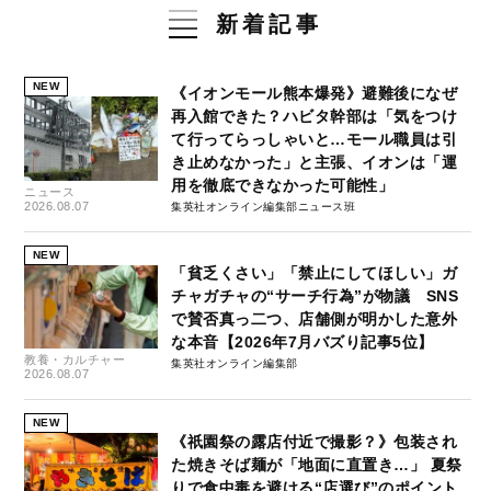
新着記事
NEW
《イオンモール熊本爆発》避難後になぜ
再入館できた？ハビタ幹部は「気をつけ
て行ってらっしゃいと…モール職員は引
き止めなかった」と主張、イオンは「運
用を徹底できなかった可能性」
ニュース
2026.08.07
集英社オンライン編集部ニュース班
NEW
「貧乏くさい」「禁止にしてほしい」ガ
チャガチャの“サーチ行為”が物議 SNS
で賛否真っ二つ、店舗側が明かした意外
な本音【2026年7月バズり記事5位】
教養・カルチャー
集英社オンライン編集部
2026.08.07
NEW
《祇園祭の露店付近で撮影？》包装され
た焼きそば麺が「地面に直置き…」 夏祭
りで食中毒を避ける“店選び”のポイント