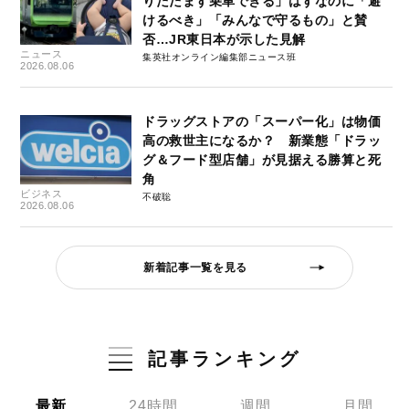
りたたまず乗車できる」はずなのに「避
けるべき」「みんなで守るもの」と賛
否…JR東日本が示した見解
ニュース
集英社オンライン編集部ニュース班
2026.08.06
ドラッグストアの「スーパー化」は物価
高の救世主になるか？ 新業態「ドラッ
グ＆フード型店舗」が見据える勝算と死
角
ビジネス
不破聡
2026.08.06
新着記事一覧を見る
記事ランキング
最新
24時間
週間
月間