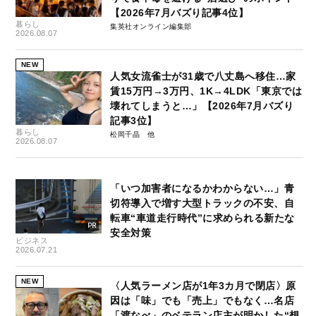
【2026年7月バズり記事4位】
暮らし
集英社オンライン編集部
2026.08.07
NEW
人気女流雀士が31歳で八丈島へ移住…家
賃15万円→3万円、1K→4LDK「東京では
壊れてしまうと…」【2026年7月バズり
記事3位】
暮らし
松岡千晶
2026.08.07
「いつ加害者になるかわからない…」青
切符導入で増す大型トラックの不安、自
転車“車道走行時代”に求められる新たな
安全対策
ビジネス
2026.07.21
NEW
〈人気ラーメン店が1年3カ月で閉店〉原
因は「味」でも「売上」でもなく…名店
「渡なべ」のベテラン店主が明かした“想