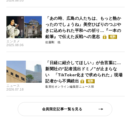
2026.08.03
「あの時、広島の人たちは、もっと熱か
ったのでしょうね」美空ひばりのつぶや
きに込められた平和への祈り…『一本の
鉛筆』で伝えた反戦への意志
有料
エンタメ
佐藤剛
2025.08.06
「日経に紹介してほしい」が合言葉に…
新聞社の“記者流出ドミノ”が止まらな
い 「TikToker化まで求められた」現場
記者から不満続出
有料
ニュース
集英社オンライン編集部ニュース班
2026.07.18
会員限定記事一覧を見る