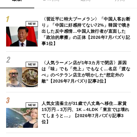
〈習近平に特大ブーメラン〉「中国人客お断
NEW
り」「中国に好感持てない72%」韓国で噴き
出した反中感情…中国人旅行者が直面した
「政治的摩擦」の正体【2026年7月バズり記
事1位】
〈人気ラーメン店が1年3カ月で閉店〉原因
NEW
は「味」でも「売上」でもなく…名店「渡な
べ」のベテラン店主が明かした“想定外の
敵”【2026年7月バズり記事2位】
人気女流雀士が31歳で八丈島へ移住…家賃
NEW
15万円→3万円、1K→4LDK「東京では壊れ
てしまうと…」【2026年7月バズり記事3
位】