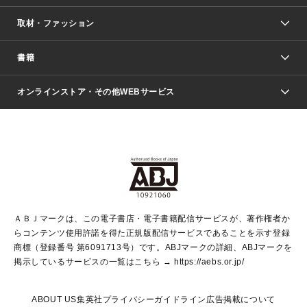
取材・ファッション
少年マンガ
週刊少年ジャンプ
書籍
ファッション・美容
青年マンガ
ジャンプSQ.
Seventeen
週刊ヤングジャンプ
オンラインストア・その他WEBサービス
文芸・文庫・総合
芸能・情報・スポーツ
少女マンガ
Vジャンプ
non-no Web
ヤングジャンプ定期購読デジタル
すばる
Myojo
オンラインストア
りぼん
学芸・ノンフィクション・新書
最強ジャンプ
女性マンガ
@BAILA
ヤンジャン＋
小説すばる
週プレNEWS
マーガレット
集英社OTOコンテンツ
集英社 学芸編集部
少年ジャンプ＋
その他WEBサービス
クッキー
ライトノベル・ノベライズ
MAQUIA ONLINE
となりのヤングジャンプ
集英社 文芸ステーション
週プレ グラジャパ！
別冊マーガレット
SHUEISHA MANGA-ART HERITAGE
集英社 ビジネス書
ゼブラック
ココハナ
SHUEISHA ADNAVI
SPUR.JP
集英社Webマガジン Cobalt
グランドジャンプ
web 集英社文庫
キッズ
web Sportiva
マンガMee
ジャンプキャラクターズストア
集英社新書
ジャンプルーキー！
月刊オフィスユー
ＡＢＪマークは、この電子書店・電子書籍配信サービスが、著作権者か
EDITOR'S LAB
LEE
集英社オレンジ文庫
ウルトラジャンプ
青春と読書
パラスポ＋！
らコンテンツ使用許諾を得た正規版配信サービスであることを示す登録
集英社みらい文庫
リマコミ＋
HAPPY PLUS STORE
集英社新書プラス
ジャンプTOON
商標（登録番号 第6091713号）です。ABJマークの詳細、ABJマークを
Marisol
シフォン文庫
アジア人物史
S-KIDS.LAND
マンガMeets
掲示しているサービスの一覧はこちら →
https://aebs.or.jp/
shueisha vox
よみタイ
S-MANGA
Web éclat
ダッシュエックス文庫
LEEマルシェ
kotoba
集英社ジャンプリミックス
ABOUT US
集英社プライバシーガイドライン
広告掲載について
T JAPAN:The New York Times Style Magazine
JUMP j BOOKS