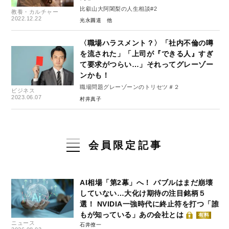
比叡山大阿闍梨の人生相談#2
教養・カルチャー
2022.12.22
光永圓道
〈職場ハラスメント？〉「社内不倫の噂
を流された」「上司が『できる人』すぎ
て要求がつらい…」それってグレーゾー
ンかも！
職場問題グレーゾーンのトリセツ＃２
ビジネス
2023.06.07
村井真子
会員限定記事
AI相場「第2幕」へ！ バブルはまだ崩壊
していない…大化け期待の注目銘柄５
選！ NVIDIA一強時代に終止符を打つ「誰
もが知っている」あの会社とは
有料
ニュース
石井僚一