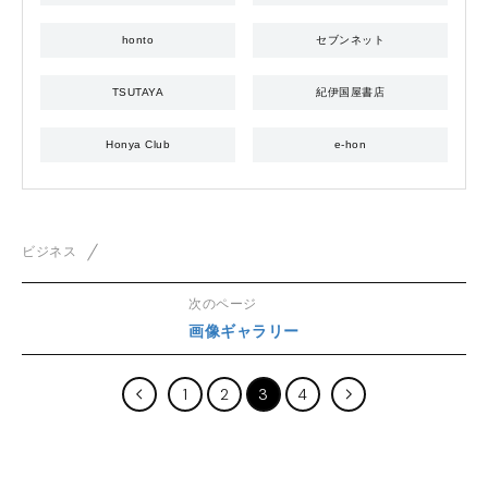
honto
セブンネット
TSUTAYA
紀伊国屋書店
Honya Club
e-hon
ビジネス
次のページ
画像ギャラリー
1
2
3
4