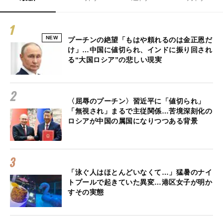
NEW
プーチンの絶望「もはや頼れるのは金正恩だ
け」…中国に値切られ、インドに振り回され
る“大国ロシア”の悲しい現実
〈屈辱のプーチン〉習近平に「値切られ」
「無視され」まるで主従関係…苦境深刻化の
ロシアが中国の属国になりつつある背景
「泳ぐ人はほとんどいなくて…」猛暑のナイ
トプールで起きていた異変…港区女子が明か
すその実態