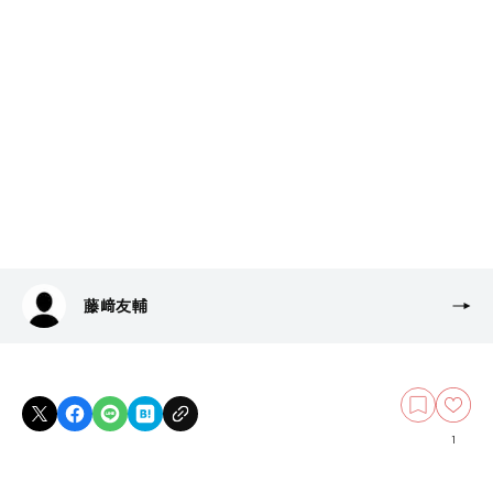
藤﨑友輔
1