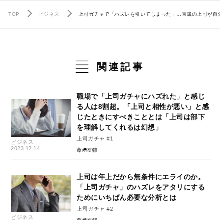
TOP
ビジネス
上司ガチャで「ハズレを引いてしまった」…直属の上司が自
関連記事
職場で「上司ガチャにハズれた」と感じ
る人は8割超。「上司と相性が悪い」と感
じたときにすべきこととは「上司は部下
を理解してくれるは幻想」
上司ガチャ #1
ビジネス
2023.12.14
藤﨑友輔
上司は年上だから無条件にエライのか。
「上司ガチャ」のハズレをアタリにする
ためにいちばん必要な分析とは
上司ガチャ #2
ビジネス