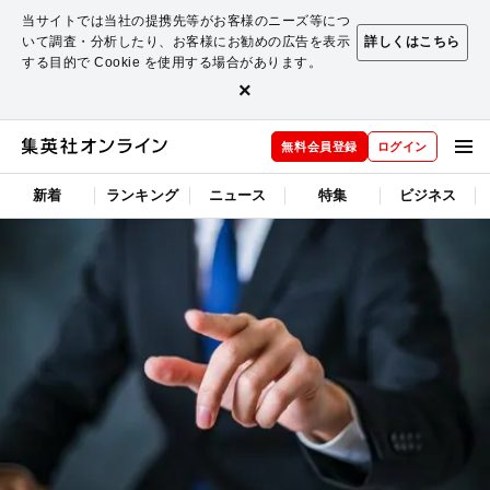
当サイトでは当社の提携先等がお客様のニーズ等につ
いて調査・分析したり、お客様にお勧めの広告を表示
詳しくはこちら
する目的で Cookie を使用する場合があります。
×
無料会員登録
ログイン
新着
ランキング
ニュース
特集
ビジネス