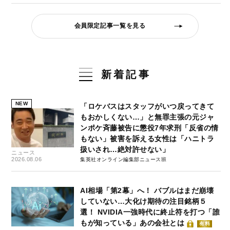
会員限定記事一覧を見る
新着記事
NEW
「ロケバスはスタッフがいつ戻ってきて
もおかしくない…」と無罪主張の元ジャ
ンポケ斉藤被告に懲役7年求刑「反省の情
もない」被害を訴える女性は「ハニトラ
扱いされ…絶対許せない」
ニュース
2026.08.06
集英社オンライン編集部ニュース班
AI相場「第2幕」へ！ バブルはまだ崩壊
していない…大化け期待の注目銘柄５
選！ NVIDIA一強時代に終止符を打つ「誰
もが知っている」あの会社とは
有料