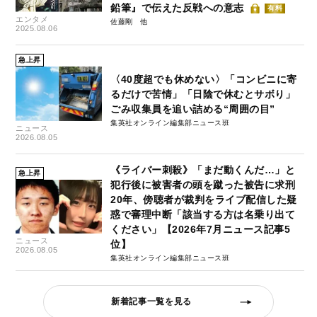
鉛筆』で伝えた反戦への意志
有料
エンタメ
佐藤剛
2025.08.06
急上昇
〈40度超でも休めない〉「コンビニに寄
るだけで苦情」「日陰で休むとサボり」
ごみ収集員を追い詰める“周囲の目”
集英社オンライン編集部ニュース班
ニュース
2026.08.05
《ライバー刺殺》「まだ動くんだ…」と
急上昇
犯行後に被害者の頭を蹴った被告に求刑
20年、傍聴者が裁判をライブ配信した疑
惑で審理中断「該当する方は名乗り出て
ください」【2026年7月ニュース記事5
ニュース
位】
2026.08.05
集英社オンライン編集部ニュース班
新着記事一覧を見る