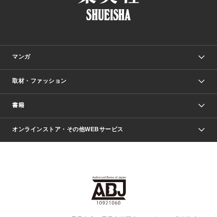
マンガ
取材・ファッション
少年マンガ
週刊少年ジャンプ
書籍
ファッション・美容
青年マンガ
ジャンプSQ.
Seventeen
週刊ヤングジャンプ
オンラインストア・その他WEBサービス
文芸・文庫・総合
芸能・情報・スポーツ
少女マンガ
Vジャンプ
non-no Web
ヤングジャンプ定期購読デジタル
すばる
Myojo
オンラインストア
りぼん
学芸・ノンフィクション・新書
最強ジャンプ
女性マンガ
@BAILA
ヤンジャン＋
小説すばる
週プレNEWS
マーガレット
集英社OTOコンテンツ
集英社 学芸編集部
少年ジャンプ＋
その他WEBサービス
クッキー
ライトノベル・ノベライズ
MAQUIA ONLINE
となりのヤングジャンプ
集英社 文芸ステーション
週プレ グラジャパ！
別冊マーガレット
SHUEISHA MANGA-ART HERITAGE
集英社 ビジネス書
ゼブラック
ココハナ
SHUEISHA ADNAVI
SPUR.JP
集英社Webマガジン Cobalt
グランドジャンプ
web 集英社文庫
キッズ
web Sportiva
マンガMee
ジャンプキャラクターズストア
集英社新書
ジャンプルーキー！