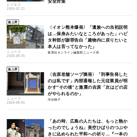
安全対策
ビジネス
2026.07.21
急上昇
〈イオン熊本爆発〉「遺族への当初説明
は…保身みたいなところがあった」ハビ
タ幹部が謝罪告白「建物内に戻りたいと
本人は言ってなかった」
ニュース
集英社オンライン編集部ニュース班
2026.08.05
急上昇
〈吉原老舗ソープ摘発〉「刑事告発した
のは私です」内部通報した元従業員が明
かす“その後”と激震の吉原「次はどの店
がやられるのか」
ニュース
河合桃子
2026.08.05
「あの時、広島の人たちは、もっと熱か
ったのでしょうね」美空ひばりのつぶや
きに込められた平和への祈り…『一本の