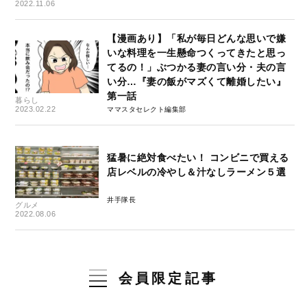
2022.11.06
【漫画あり】「私が毎日どんな思いで嫌
いな料理を一生懸命つくってきたと思っ
てるの！」ぶつかる妻の言い分・夫の言
い分…『妻の飯がマズくて離婚したい』
第一話
暮らし
2023.02.22
ママスタセレクト編集部
猛暑に絶対食べたい！ コンビニで買える
店レベルの冷やし＆汁なしラーメン５選
井手隊長
グルメ
2022.08.06
会員限定記事