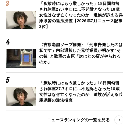
「釈放時にはもう厳しかった」18日間勾留
され体重27.7キロに…不起訴となった16歳
女性はなぜ亡くなったのか 遺族が訴える兵
庫県警の違法捜査【2026年7月ニュース記事
2位】
〈吉原老舗ソープ摘発〉「刑事告発したのは
私です」内部通報した元従業員が明かす“そ
の後”と激震の吉原「次はどの店がやられる
のか」
「釈放時にはもう厳しかった」18日間勾留
され体重27.7キロに…不起訴となった16歳
女性はなぜ亡くなったのか 遺族が訴える兵
庫県警の違法捜査
ニュースランキングの一覧を見る