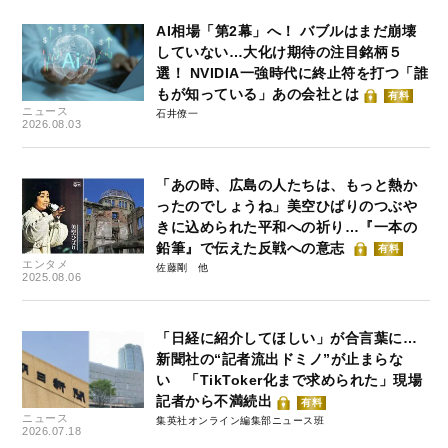
AI相場「第2幕」へ！ バブルはまだ崩壊
していない…大化け期待の注目銘柄５
選！ NVIDIA一強時代に終止符を打つ「誰
もが知っている」あの会社とは
有料
ニュース
石井僚一
2026.08.03
「あの時、広島の人たちは、もっと熱か
ったのでしょうね」美空ひばりのつぶや
きに込められた平和への祈り…『一本の
鉛筆』で伝えた反戦への意志
有料
エンタメ
佐藤剛
2025.08.06
「日経に紹介してほしい」が合言葉に…
新聞社の“記者流出ドミノ”が止まらな
い 「TikToker化まで求められた」現場
記者から不満続出
有料
ニュース
集英社オンライン編集部ニュース班
2026.07.18