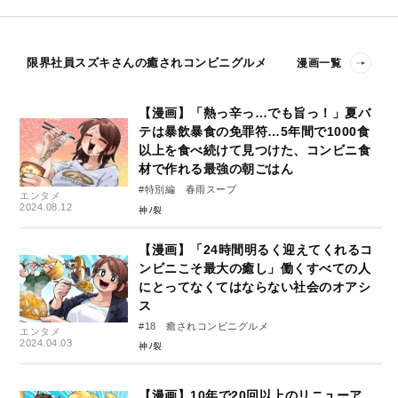
限界社員スズキさんの癒されコンビニグルメ
漫画一覧
【漫画】「熱っ辛っ…でも旨っ！」夏バ
テは暴飲暴食の免罪符…5年間で1000食
以上を食べ続けて見つけた、コンビニ食
材で作れる最強の朝ごはん
#特別編 春雨スープ
エンタメ
2024.08.12
神ﾉ裂
【漫画】「24時間明るく迎えてくれるコ
ンビニこそ最大の癒し」働くすべての人
にとってなくてはならない社会のオアシ
ス
#18 癒されコンビニグルメ
エンタメ
2024.04.03
神ﾉ裂
【漫画】10年で20回以上のリニューア