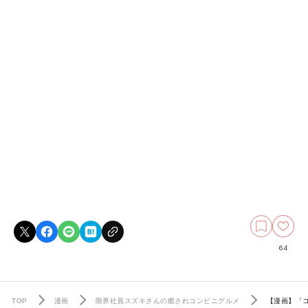
64
TOP
漫画
限界社員スズキさんの癒されコンビニグルメ
【漫画】「