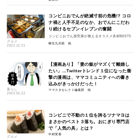
コンビニおでんが絶滅寸前の危機!? コロ
ナ禍と人手不足のなか、おでんにこだわ
り続けるセブンイレブンの奮闘
コンビニおでん探究家が教えるオススメ具材BEST5
グルメ
柳生九兵衛
2022.12.21
【漫画あり】「妻の飯がマズくて離婚し
たい」…Twitterトレンド１位になった衝
撃の漫画は、ママコミュニティへの書き
込みがきっかけだった！
暮らし
ママスタセレクト編集部
2023.02.22
コンビニで不動の１位を誇るツナマヨは
まさかのベスト３落ち。おにぎり専門店
で「人気の具」とは？
中村実香
グルメ