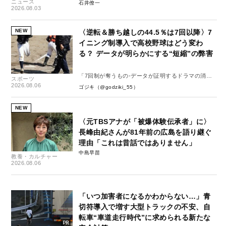
ニュース
石井僚一
2026.08.03
NEW
〈逆転＆勝ち越しの44.5％は7回以降〉7
イニング制導入で高校野球はどう変わ
る？ データが明らかにする“短縮”の弊害
「7回制が奪うもの-データが証明するドラマの消
スポーツ
失-」
2026.08.06
ゴジキ（@godziki_55）
NEW
〈元TBSアナが「被爆体験伝承者」に〉
長峰由紀さんが81年前の広島を語り継ぐ
理由「これは昔話ではありません」
中島早苗
教養・カルチャー
2026.08.06
「いつ加害者になるかわからない…」青
切符導入で増す大型トラックの不安、自
転車“車道走行時代”に求められる新たな