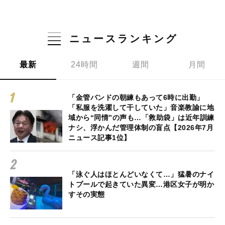
ニュースランキング
最新
24時間
週間
月間
「金管バンドの朝練もあって6時に出勤」
「私服を洗濯して干していた」音楽教諭に地
域から“同情”の声も…「救助袋」は近年訓練
ナシ、浮かんだ管理体制の盲点【2026年7月
ニュース記事1位】
「泳ぐ人はほとんどいなくて…」猛暑のナイ
トプールで起きていた異変…港区女子が明か
すその実態