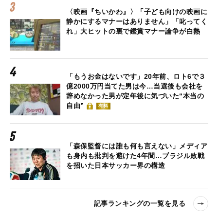
〈映画『ちいかわ』〉「子ども向けの映画に
静かにするマナーはありません」「叱ってく
れ」大ヒットの裏で鑑賞マナー論争が白熱
「もうお金はないです」20年前、ロト6で３
億2000万円当てた男は今…当選後も会社を
辞めなかった男が定年後に気づいた“本当の
自由”
有料
「森保監督には誰も何も言えない」メディア
も身内も批判を避けた4年間…ブラジル敗戦
を招いた日本サッカー界の構造
記事ランキングの一覧を見る