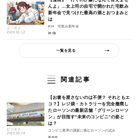
んよ」…女上司の自宅で開かれた宅飲み
新年会で見つけた最高の酒とおつまみと
は
#14 宅飲み新年会
エンタメ
2024.01.12
神ﾉ裂
一覧を見る
関連記事
【お箸を渡さないのは不便？ それともエ
コ？】レジ袋・カトラリーを完全撤廃し
たローソンの最新店舗「グリーンローソ
ン」が目指す“未来のコンビニ”の姿と
は？
ビジネス
コンビニ業界の課題に挑むローソンの試み
2023.02.24
栗原亮