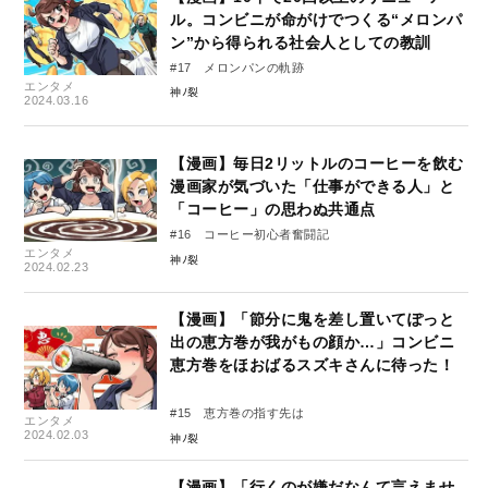
ル。コンビニが命がけでつくる“メロンパ
ン”から得られる社会人としての教訓
#17 メロンパンの軌跡
エンタメ
神ﾉ裂
2024.03.16
【漫画】毎日2リットルのコーヒーを飲む
漫画家が気づいた「仕事ができる人」と
「コーヒー」の思わぬ共通点
#16 コーヒー初心者奮闘記
エンタメ
神ﾉ裂
2024.02.23
【漫画】「節分に鬼を差し置いてぽっと
出の恵方巻が我がもの顔か…」コンビニ
恵方巻をほおばるスズキさんに待った！
#15 恵方巻の指す先は
エンタメ
2024.02.03
神ﾉ裂
【漫画】「行くのが嫌だなんて言えませ