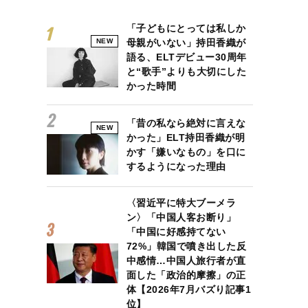
「子どもにとっては私しか
NEW
母親がいない」持田香織が
語る、ELTデビュー30周年
と“歌手”よりも大切にした
かった時間
「昔の私なら絶対に言えな
NEW
かった」ELT持田香織が明
かす「嫌いなもの」を口に
するようになった理由
〈習近平に特大ブーメラ
ン〉「中国人客お断り」
「中国に好感持てない
72%」韓国で噴き出した反
中感情…中国人旅行者が直
面した「政治的摩擦」の正
体【2026年7月バズり記事1
位】