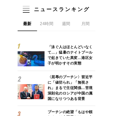
ニュースランキング
最新
24時間
週間
月間
「泳ぐ人はほとんどいなく
て…」猛暑のナイトプール
で起きていた異変…港区女
子が明かすその実態
〈屈辱のプーチン〉習近平
に「値切られ」「無視さ
れ」まるで主従関係…苦境
深刻化のロシアが中国の属
国になりつつある背景
プーチンの絶望「もはや頼