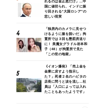
れるのは金正恩だけ」…中
国に値切られ、インドに振
り回される“大国ロシア”の
悲しい現実
「独房内のカメラに見せつ
けるように服を脱いだ」拘
置所では３回も懲罰房送り
に！ 美魔女グラドル岩本和
子（48）が拘置所で見た
「この世の地獄」
《イオン爆発》「売上金を
金庫に戻すよう指示し
た？」死者２名のハビタの
店長に問うと涙を流し…社
員は「入口によっては入れ
たこともあったようです」