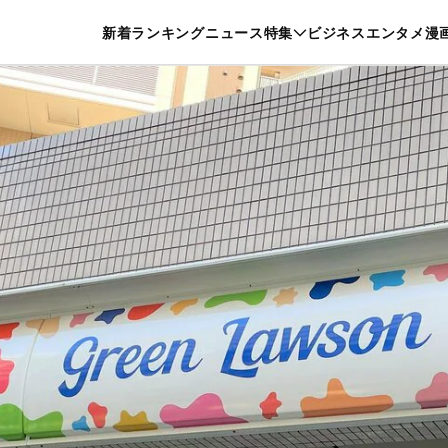
特集一覧を見る
漫画一覧を見る
新着
ランキング
ニュース
特集
ビジネス
エンタメ
漫
養・カルチャー
暮らし
スポーツ
ヘルスケア
美容
グルメ