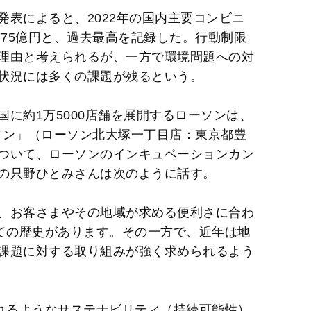
t
表によると、2022年の国内主要コンビニ
e
775億円と、過去最高を記録した。行動制限
理由と考えられるが、一方で環境問題への対
状況には多くの課題が残るという。
に約1万5000店舗を展開するローソンは、
ーソン」（ローソン北大塚一丁目店：東京都豊
ついて、ローソンのインキュベーションカン
の只野ひとみさんは次のように話す。
、お客さまやその地域が求める便利さに合わ
しての歴史があります。その一方で、近年は地
課題に対する取り組みが強く求められるよう
されるようなサステナビリティ（持続可能性）