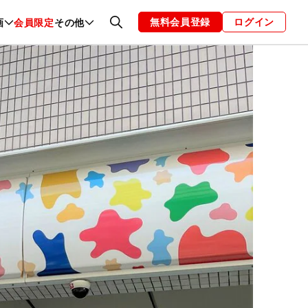
無料会員登録
ログイン
画
会員限定
その他
ファッション
恋愛・結婚
編集部
お知らせ