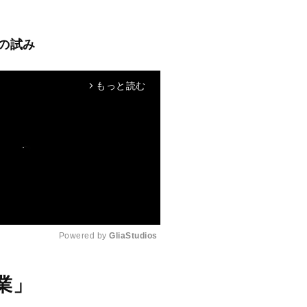
の試み
もっと読む
arrow_forward_ios
Powered by 
GliaStudios
M
業」
u