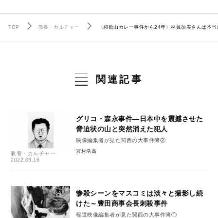
TOP
教養・カルチャー
〈和歌山カレー事件から24年〉林眞須美さんは本当
関連記事
グリコ・森永事件―日本中を震撼させた
脅迫状の山と突然消えた犯人
映像編集者が見た関西の大事件簿②
宮村浩高
教養・カルチャー
2022.09.16
惨殺シーンをマスコミは淡々と撮影し続
けた～豊田商事会長刺殺事件
報道映像編集者が見た関西の大事件簿①