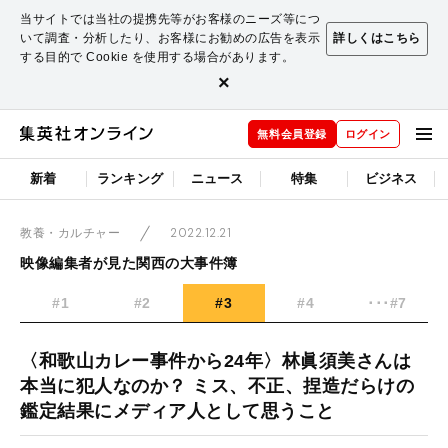
当サイトでは当社の提携先等がお客様のニーズ等につ
いて調査・分析したり、お客様にお勧めの広告を表示
詳しくはこちら
する目的で Cookie を使用する場合があります。
×
無料会員登録
ログイン
新着
ランキング
ニュース
特集
ビジネス
2022.12.21
教養・カルチャー
映像編集者が見た関西の大事件簿
#1
#2
#3
#4
･･･#7
〈和歌山カレー事件から24年〉林眞須美さんは
本当に犯人なのか？ ミス、不正、捏造だらけの
鑑定結果にメディア人として思うこと