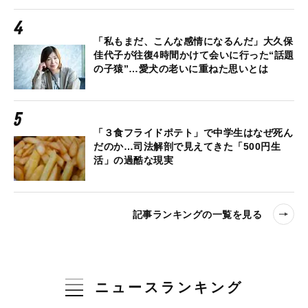
「私もまだ、こんな感情になるんだ」大久保
佳代子が往復4時間かけて会いに行った“話題
の子猿”…愛犬の老いに重ねた思いとは
「３食フライドポテト」で中学生はなぜ死ん
だのか…司法解剖で見えてきた「500円生
活」の過酷な現実
記事ランキングの一覧を見る
ニュースランキング