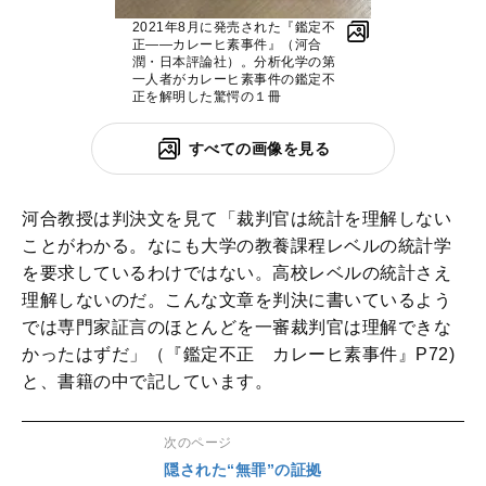
2021年8月に発売された『鑑定不
正――カレーヒ素事件』（河合
潤・日本評論社）。分析化学の第
一人者がカレーヒ素事件の鑑定不
正を解明した驚愕の１冊
すべての画像を見る
河合教授は判決文を見て「裁判官は統計を理解しない
ことがわかる。なにも大学の教養課程レベルの統計学
を要求しているわけではない。高校レベルの統計さえ
理解しないのだ。こんな文章を判決に書いているよう
では専門家証言のほとんどを一審裁判官は理解できな
かったはずだ」（『鑑定不正 カレーヒ素事件』P72)
と、書籍の中で記しています。
次のページ
隠された“無罪”の証拠