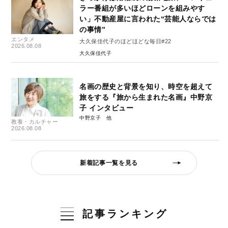
ラー番組が多いほどローンを組みやす
い」不動産屋に言われた“芸能人ならでは
の事情”
エンタメ
大久保佳代子のほどほどな毎日#22
2026.08.08
大久保佳代子
名画の歴史と背景を知り、時空を超えて
旅をする『旅から生まれた名画』中野京
子 インタビュー
中野京子
教養・カルチャー
2026.08.08
新着記事一覧を見る
記事ランキング