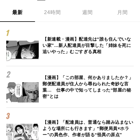
最新
24時間
週間
月間
【新連載・漫画】配達先は“誰も住んでいな
い家”…新人配達員が目撃した「姉妹を死に
追いやった」むごすぎる真相
【漫画】「この部屋、何かありましたか？」
郵便配達員が住人から尋ねられた奇妙な言
葉… 仕事の中で知ってしまった“部屋の秘
密”とは
【漫画】「配達員は、普通なら踏み込まない
ような場所にも行きます」“郵便局員×ホラ
ー”の異色作、作者が語る“怪異の原点”