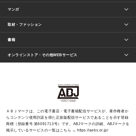
マンガ
取材・ファッション
少年マンガ
週刊少年ジャンプ
書籍
ファッション・美容
青年マンガ
ジャンプSQ.
Seventeen
週刊ヤングジャンプ
オンラインストア・その他WEBサービス
文芸・文庫・総合
芸能・情報・スポーツ
少女マンガ
Vジャンプ
non-no Web
ヤングジャンプ定期購読デジタル
すばる
Myojo
オンラインストア
りぼん
学芸・ノンフィクション・新書
最強ジャンプ
女性マンガ
@BAILA
ヤンジャン＋
小説すばる
週プレNEWS
マーガレット
集英社OTOコンテンツ
集英社 学芸編集部
少年ジャンプ＋
その他WEBサービス
クッキー
ライトノベル・ノベライズ
MAQUIA ONLINE
となりのヤングジャンプ
集英社 文芸ステーション
週プレ グラジャパ！
別冊マーガレット
SHUEISHA MANGA-ART HERITAGE
集英社 ビジネス書
ゼブラック
ココハナ
SHUEISHA ADNAVI
SPUR.JP
集英社Webマガジン Cobalt
グランドジャンプ
web 集英社文庫
キッズ
web Sportiva
マンガMee
ジャンプキャラクターズストア
集英社新書
ジャンプルーキー！
月刊オフィスユー
ＡＢＪマークは、この電子書店・電子書籍配信サービスが、著作権者か
EDITOR'S LAB
LEE
集英社オレンジ文庫
ウルトラジャンプ
青春と読書
パラスポ＋！
らコンテンツ使用許諾を得た正規版配信サービスであることを示す登録
集英社みらい文庫
リマコミ＋
HAPPY PLUS STORE
集英社新書プラス
ジャンプTOON
商標（登録番号 第6091713号）です。ABJマークの詳細、ABJマークを
Marisol
シフォン文庫
アジア人物史
S-KIDS.LAND
マンガMeets
掲示しているサービスの一覧はこちら →
https://aebs.or.jp/
shueisha vox
よみタイ
S-MANGA