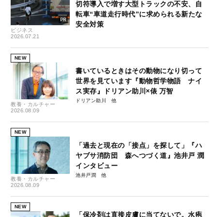
切符導入で増す大型トラックの不安、自
転車“車道走行時代”に求められる新たな
安全対策
ビジネス
2026.07.21
NEW
書いているときはその動物になり切って
世界を見ています『動物哲学物語 ナイ
ス実存』ドリアン助川×俵 万智
ドリアン助川
教養・カルチャー
2026.08.09
NEW
「過去と現在の「接点」を探して」『ハ
ヤブサ消防団 森へつづく道』池井戸 潤
インタビュー
池井戸潤
教養・カルチャー
2026.08.09
NEW
「保冷剤は直接皮膚に当てないで。水疱