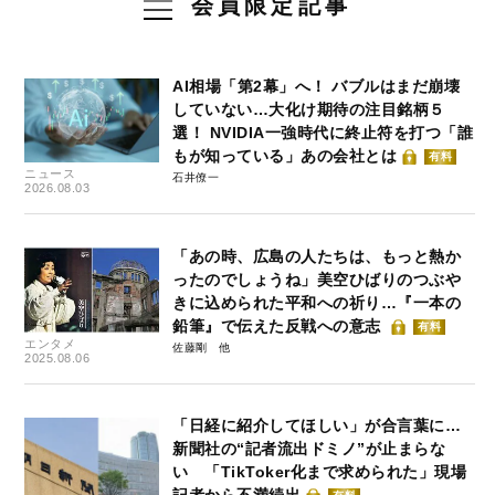
会員限定記事
AI相場「第2幕」へ！ バブルはまだ崩壊
していない…大化け期待の注目銘柄５
選！ NVIDIA一強時代に終止符を打つ「誰
もが知っている」あの会社とは
有料
ニュース
石井僚一
2026.08.03
「あの時、広島の人たちは、もっと熱か
ったのでしょうね」美空ひばりのつぶや
きに込められた平和への祈り…『一本の
鉛筆』で伝えた反戦への意志
有料
エンタメ
佐藤剛
2025.08.06
「日経に紹介してほしい」が合言葉に…
新聞社の“記者流出ドミノ”が止まらな
い 「TikToker化まで求められた」現場