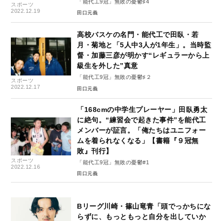
「能代工9冠」無敗の憂鬱♯4
スポーツ
2022.12.19
田口元義
高校バスケの名門・能代工で田臥・若
月・菊地と「5人中3人が1年生」。当時監
督・加藤三彦が明かす“レギュラーから上
級生を外した”真意
「能代工9冠」無敗の憂鬱♯２
スポーツ
2022.12.17
田口元義
「168cmの中学生プレーヤー」田臥勇太
に絶句。“練習会で起きた事件”を能代工
メンバーが証言。「俺たちはユニフォー
ムを着られなくなる」【書籍『９冠無
敗』刊行】
スポーツ
「能代工9冠」無敗の憂鬱#1
2022.12.16
田口元義
Bリーグ川崎・篠山竜青「頭でっかちにな
らずに、もっともっと自分を出していか