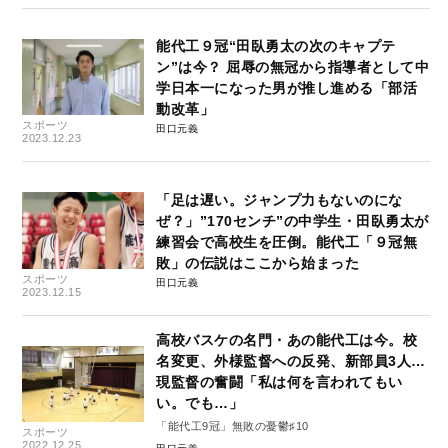
能代工９冠“田臥勇太の次のキャプテ
ン”は今？ 屈辱の無冠から指導者として中
学日本一になった男が推し進める「部活
動改革」
スポーツ
田口元義
2023.12.23
「足は遅い。ジャンプ力もないのにな
ぜ？」”170センチ”の中学生・田臥勇太が
練習会で高校生を圧倒。能代工「９冠無
敗」の伝説はここから始まった
スポーツ
田口元義
2023.12.15
高校バスケの名門・あの能代工は今。校
名変更、外様監督への反発、新部員3人…
現監督の奮闘「私は何を言われてもい
い。でも…」
「能代工9冠」無敗の憂鬱♯10
スポーツ
2022.12.25