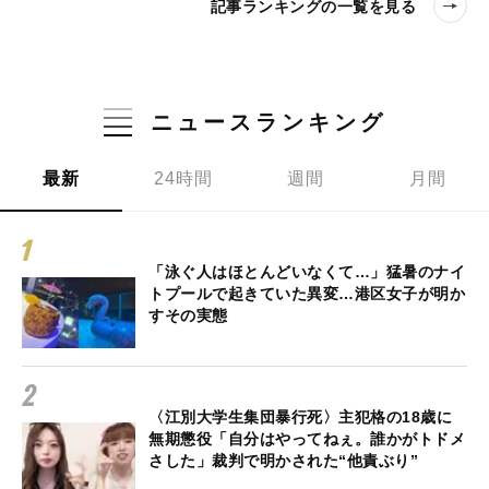
記事ランキングの一覧を見る
ニュースランキング
最新
24時間
週間
月間
「泳ぐ人はほとんどいなくて…」猛暑のナイ
トプールで起きていた異変…港区女子が明か
すその実態
〈江別大学生集団暴行死〉主犯格の18歳に
無期懲役「自分はやってねぇ。誰かがトドメ
さした」裁判で明かされた“他責ぶり”