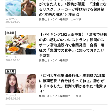
ができた人も」X投稿が話題…「凍傷にな
るリスク」メーカーが呼びかける保冷剤
の“本来の用途”と注意点
ニュース
集英社オンライン編集部ニュース班
2026.08.09
急上昇
【バイキング192人食中毒】「清潔で品数
の多い感じのいいレストラン」静岡のス
ポーツ宿泊施設内で集団発症…合宿・遠
征の「集団での食事」に知っておきたい
予防策
ニュース
2026.08.08
集英社オンライン編集部
急上昇
〈江別大学生集団暴行死〉主犯格の18歳
に無期懲役「自分はやってねぇ。誰かが
トドメさした」裁判で明かされた“他責ぶ
り”
ニュース
集英社オンライン編集部ニュース班
2026.08.08