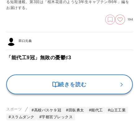
る短期連載。第3回は「桜木花道のような3年生キャプテン/96年」編を
お届けする。
194
田口元義
「能代工9冠」無敗の憂鬱♯3
続きを読む
スポーツ
#高校バスケ９冠
#田臥勇太
#能代工
#山王工業
#スラムダンク
#宇都宮ブレックス