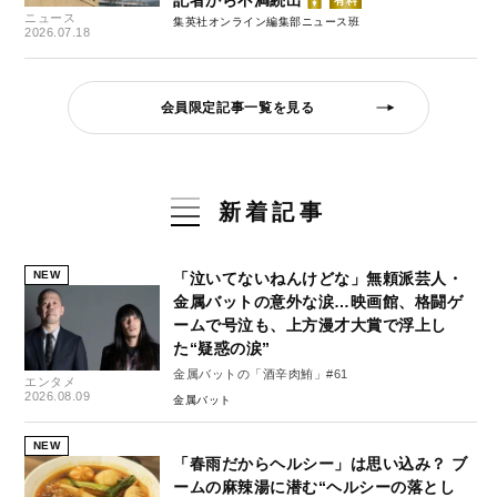
記者から不満続出
有料
ニュース
集英社オンライン編集部ニュース班
2026.07.18
会員限定記事一覧を見る
新着記事
NEW
「泣いてないねんけどな」無頼派芸人・
金属バットの意外な涙…映画館、格闘ゲ
ームで号泣も、上方漫才大賞で浮上し
た“疑惑の涙”
金属バットの「酒辛肉鮪」#61
エンタメ
2026.08.09
金属バット
NEW
「春雨だからヘルシー」は思い込み？ ブ
ームの麻辣湯に潜む“ヘルシーの落とし