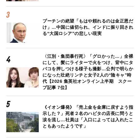
プーチンの絶望「もはや頼れるのは金正恩だ
け」…中国に値切られ、インドに振り回され
る“大国ロシア”の悲しい現実
〈江別・集団暴行死〉「グロかった…」全裸
にして、髪にライターで火をつけ、背中にタ
バコを押しつける様子も撮影…公判で明らか
になった壮絶リンチと女子2人の“陰キャ”時
代【2026 集英社オンライン上半期 スクー
プ記事 7位】
《イオン爆発》「売上金を金庫に戻すよう指
示した？」死者２名のハビタの店長に問うと
涙を流し…社員は「入口によっては入れたこ
ともあったようです」