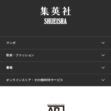
マンガ
取材・ファッション
少年マンガ
週刊少年ジャンプ
書籍
ファッション・美容
青年マンガ
ジャンプSQ.
Seventeen
週刊ヤングジャンプ
オンラインストア・その他WEBサービス
文芸・文庫・総合
芸能・情報・スポーツ
少女マンガ
Vジャンプ
non-no Web
ヤングジャンプ定期購読デジタル
すばる
Myojo
オンラインストア
りぼん
学芸・ノンフィクション・新書
最強ジャンプ
女性マンガ
@BAILA
ヤンジャン＋
小説すばる
週プレNEWS
マーガレット
集英社OTOコンテンツ
集英社 学芸編集部
少年ジャンプ＋
その他WEBサービス
クッキー
ライトノベル・ノベライズ
MAQUIA ONLINE
となりのヤングジャンプ
集英社 文芸ステーション