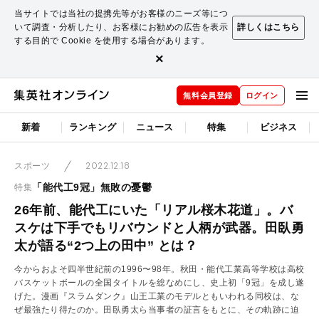
当サイトでは当社の提携先等がお客様のニーズ等につ
いて調査・分析したり、お客様にお勧めの広告を表示
詳しくはこちら
する目的で Cookie を使用する場合があります。
×
無料会員登録
ログイン
新着
ランキング
ニュース
特集
ビジネス
2022.12.18
スポーツ
「能代工9冠」無敗の憂鬱
特集
26年前、能代工にいた「リアル桜木花道」。バ
スケは下手でもリバウンドと人柄が武器。田臥勇
太が語る“2つ上の田中” とは？
今からおよそ四半世紀前の1996〜98年。秋田・能代工業高等学校は高校
バスケットボールの全国タイトルを総なめにし、史上初「9冠」を成し遂
げた。漫画『スラムダンク』山王工業のモデルともいわれる同校は、な
ぜ最強たり得たのか。田臥勇太ら当事者の証言をもとに、その軌跡に迫