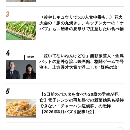
〈冷やしキュウリで510人食中毒も…〉花火
大会の「豚の丸焼き」、キッチンカーの「ケ
バブ」も…酷暑の夏祭りで注意したい食べ物
「泣いてないねんけどな」無頼派芸人・金属
NEW
バットの意外な涙…映画館、格闘ゲームで号
泣も、上方漫才大賞で浮上した“疑惑の涙”
【5日前のパスタを食べた20歳の学生が死
亡】電子レンジの再加熱での殺菌効果も期待
できない「チャーハン症候群」の恐怖
【2026年6月バズり記事1位】