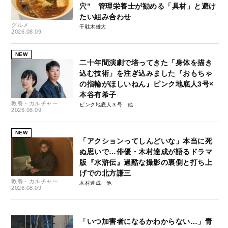
穴” 管理栄養士が勧める「具材」と避け
たい組み合わせ
グルメ
千駄木雄大
2026.08.09
NEW
二十年間演劇で培ってきた「身体を描き
込む技術」を注ぎ込みました『おもちゃ
の指輪がほしいねん』ピンク地底人3号×
本谷有希子
教養・カルチャー
ピンク地底人３号
2026.08.09
NEW
「アクションってしんどいな」本当に死
ぬ思いで…俳優・木村達成が語るドラマ
版『水滸伝』過酷な撮影の裏側と打ち上
げでの北方謙三
教養・カルチャー
木村達成
2026.08.09
「いつ加害者になるかわからない…」青