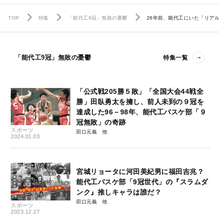
TOP
特集
「能代工9冠」無敗の憂鬱
26年前、能代工にいた「リア
「能代工9冠」無敗の憂鬱
特集一覧
「公式戦205勝５敗」「全国大会44戦全
勝」田臥勇太を擁し、前人未到の９冠を
達成した96－98年、能代工バスケ部「９
冠無敗」の奇跡
スポーツ
田口元義
2024.01.03
宮城リョータに河田美紀男に福田吉兆？
能代工バスケ部「9冠世代」の『スラムダ
ンク』推しキャラは誰だ？
田口元義
スポーツ
2023.12.27