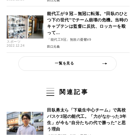
田口元義
能代工が９冠→無冠に転落。“田臥のひと
つ下の世代”でチーム崩壊の危機。当時の
キャプテンは監督に反抗、ロッカーを殴
って…
「能代工9冠」無敗の憂鬱♯9
スポーツ
2022.12.24
田口元義
一覧を見る
関連記事
田臥勇太ら「下級生中心チーム」で高校
バスケ3冠の能代工。「力がなかった3年
生」が今も“自分たちの代で勝った”と思
う理由