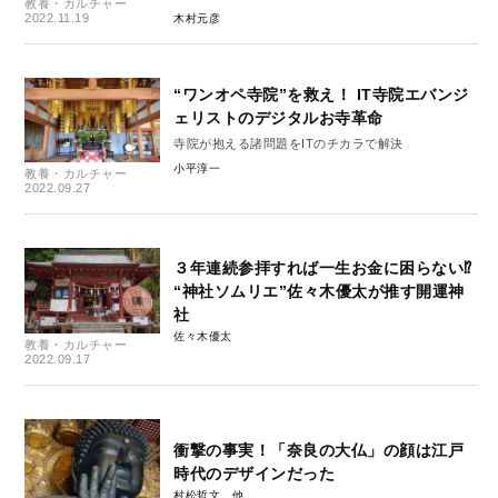
教養・カルチャー
2022.11.19
木村元彦
“ワンオペ寺院”を救え！ IT寺院エバンジ
ェリストのデジタルお寺革命
寺院が抱える諸問題をITのチカラで解決
小平淳一
教養・カルチャー
2022.09.27
３年連続参拝すれば一生お金に困らない⁉
“神社ソムリエ”佐々木優太が推す開運神
社
佐々木優太
教養・カルチャー
2022.09.17
衝撃の事実！「奈良の大仏」の顔は江戸
時代のデザインだった
村松哲文