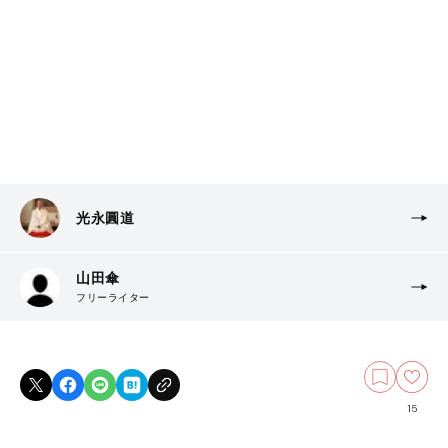
光永圓道
山田傘
フリーライター
15