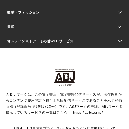
取材・ファッション
少年マンガ
週刊少年ジャンプ
書籍
ファッション・美容
青年マンガ
ジャンプSQ.
Seventeen
週刊ヤングジャンプ
オンラインストア・その他WEBサービス
文芸・文庫・総合
芸能・情報・スポーツ
少女マンガ
Vジャンプ
non-no Web
ヤングジャンプ定期購読デジタル
すばる
Myojo
オンラインストア
りぼん
学芸・ノンフィクション・新書
最強ジャンプ
女性マンガ
@BAILA
ヤンジャン＋
小説すばる
週プレNEWS
マーガレット
集英社OTOコンテンツ
集英社 学芸編集部
少年ジャンプ＋
その他WEBサービス
クッキー
ライトノベル・ノベライズ
MAQUIA ONLINE
となりのヤングジャンプ
集英社 文芸ステーション
週プレ グラジャパ！
別冊マーガレット
SHUEISHA MANGA-ART HERITAGE
集英社 ビジネス書
ゼブラック
ココハナ
SHUEISHA ADNAVI
SPUR.JP
集英社Webマガジン Cobalt
グランドジャンプ
web 集英社文庫
キッズ
web Sportiva
マンガMee
ジャンプキャラクターズストア
集英社新書
ジャンプルーキー！
月刊オフィスユー
ＡＢＪマークは、この電子書店・電子書籍配信サービスが、著作権者か
EDITOR'S LAB
LEE
集英社オレンジ文庫
ウルトラジャンプ
青春と読書
パラスポ＋！
らコンテンツ使用許諾を得た正規版配信サービスであることを示す登録
集英社みらい文庫
リマコミ＋
HAPPY PLUS STORE
集英社新書プラス
ジャンプTOON
商標（登録番号 第6091713号）です。ABJマークの詳細、ABJマークを
Marisol
シフォン文庫
アジア人物史
S-KIDS.LAND
マンガMeets
掲示しているサービスの一覧はこちら →
https://aebs.or.jp/
shueisha vox
よみタイ
S-MANGA
Web éclat
ダッシュエックス文庫
LEEマルシェ
kotoba
集英社ジャンプリミックス
ABOUT US
集英社プライバシーガイドライン
広告掲載について