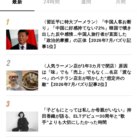
最新
24時間
週間
月間
〈習近平に特大ブーメラン〉「中国人客お断
り」「中国に好感持てない72%」韓国で噴き
出した反中感情…中国人旅行者が直面した
「政治的摩擦」の正体【2026年7月バズり記
事1位】
〈人気ラーメン店が1年3カ月で閉店〉原因
は「味」でも「売上」でもなく…名店「渡な
べ」のベテラン店主が明かした“想定外の
敵”【2026年7月バズり記事2位】
「子どもにとっては私しか母親がいない」持
田香織が語る、ELTデビュー30周年と“歌
手”よりも大切にしたかった時間