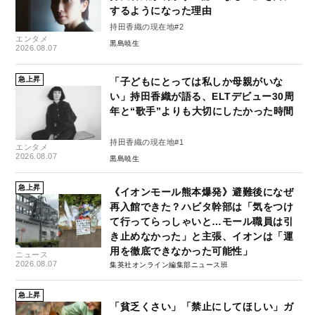
するようになった理由
持田香織の現在地#2
エンタメ
黒島暁生
2026.08.07
急上昇
「子どもにとっては私しか母親がいな
い」持田香織が語る、ELTデビュー30周
年と“歌手”よりも大切にしたかった時間
持田香織の現在地#1
エンタメ
2026.08.07
黒島暁生
急上昇
《イオンモール熊本爆発》避難後になぜ
再入館できた？ハビタ幹部は「気をつけ
て行ってらっしゃいと…モール職員は引
き止めなかった」と主張、イオンは「運
用を徹底できなかった可能性」
ニュース
2026.08.07
集英社オンライン編集部ニュース班
急上昇
「貧乏くさい」「禁止にしてほしい」ガ