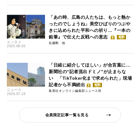
「あの時、広島の人たちは、もっと熱か
ったのでしょうね」美空ひばりのつぶや
きに込められた平和への祈り…『一本の
鉛筆』で伝えた反戦への意志
有料
エンタメ
佐藤剛
2025.08.06
「日経に紹介してほしい」が合言葉に…
新聞社の“記者流出ドミノ”が止まらな
い 「TikToker化まで求められた」現場
記者から不満続出
有料
ニュース
集英社オンライン編集部ニュース班
2026.07.18
会員限定記事一覧を見る