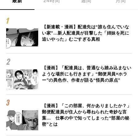
最新
24時間
週間
月間
【新連載・漫画】配達先は“誰も住んでいな
い家”…新人配達員が目撃した「姉妹を死に
追いやった」むごすぎる真相
【漫画】「配達員は、普通なら踏み込まない
ような場所にも行きます」“郵便局員×ホラ
ー”の異色作、作者が語る“怪異の原点”
【漫画】「この部屋、何かありましたか？」
郵便配達員が住人から尋ねられた奇妙な言
葉… 仕事の中で知ってしまった“部屋の秘
密”とは