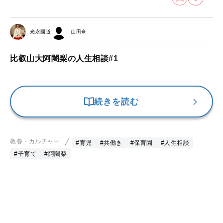
光永圓道
山田傘
比叡山大阿闍梨の人生相談#1
続きを読む
教養・カルチャー
#育児
#共働き
#保育園
#人生相談
#子育て
#阿闍梨