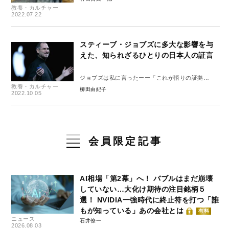
教養・カルチャー
2022.07.22
スティーブ・ジョブズに多大な影響を与
えた、知られざるひとりの日本人の証言
ジョブズは私に言ったーー「これが悟りの証拠
教養・カルチャー
だ！」
柳田由紀子
2022.10.05
会員限定記事
AI相場「第2幕」へ！ バブルはまだ崩壊
していない…大化け期待の注目銘柄５
選！ NVIDIA一強時代に終止符を打つ「誰
もが知っている」あの会社とは
有料
ニュース
石井僚一
2026.08.03