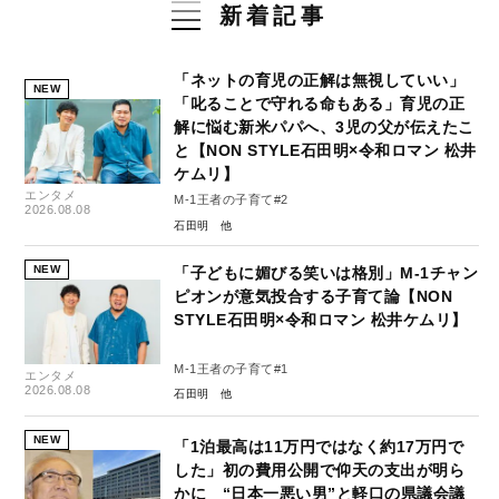
新着記事
「ネットの育児の正解は無視していい」
NEW
「叱ることで守れる命もある」育児の正
解に悩む新米パパへ、3児の父が伝えたこ
と【NON STYLE石田明×令和ロマン 松井
ケムリ】
エンタメ
M-1王者の子育て#2
2026.08.08
石田明
NEW
「子どもに媚びる笑いは格別」M-1チャン
ピオンが意気投合する子育て論【NON
STYLE石田明×令和ロマン 松井ケムリ】
M-1王者の子育て#1
エンタメ
2026.08.08
石田明
NEW
「1泊最高は11万円ではなく約17万円で
した」初の費用公開で仰天の支出が明ら
かに “日本一悪い男”と軽口の県議会議