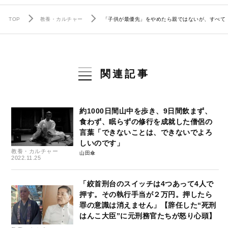
TOP
教養・カルチャー
「子供が最優先」をやめたら親ではないが、すべて
関連記事
約1000日間山中を歩き、9日間飲まず、
食わず、眠らずの修行を成就した僧侶の
言葉「できないことは、できないでよろ
しいのです」
教養・カルチャー
山田傘
2022.11.25
「絞首刑台のスイッチは4つあって4人で
押す。その執行手当が２万円。押したら
罪の意識は消えません」【辞任した“死刑
はんこ大臣”に元刑務官たちが怒り心頭】