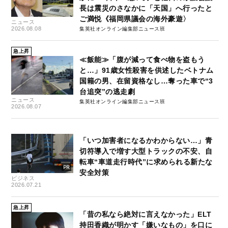
長は震災のさなかに「天国」へ行ったと
ご満悦《福岡県議会の海外豪遊〉
ニュース
2026.08.08
集英社オンライン編集部ニュース班
急上昇
≪飯能≫「腹が減って食べ物を盗もう
と…」91歳女性殺害を供述したベトナム
国籍の男、在留資格なし…奪った車で“3
台追突”の逃走劇
ニュース
集英社オンライン編集部ニュース班
2026.08.07
「いつ加害者になるかわからない…」青
切符導入で増す大型トラックの不安、自
転車“車道走行時代”に求められる新たな
安全対策
ビジネス
2026.07.21
急上昇
「昔の私なら絶対に言えなかった」ELT
持田香織が明かす「嫌いなもの」を口に