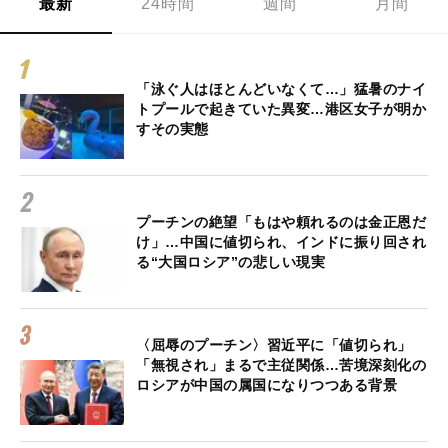
最新
24時間
週間
月間
「泳ぐ人はほとんどいなくて…」猛暑のナイ
トプールで起きていた異変…港区女子が明か
すその実態
プーチンの絶望「もはや頼れるのは金正恩だ
け」…中国に値切られ、インドに振り回され
る“大国ロシア”の悲しい現実
〈屈辱のプーチン〉習近平に「値切られ」
「無視され」まるで主従関係…苦境深刻化の
ロシアが中国の属国になりつつある背景