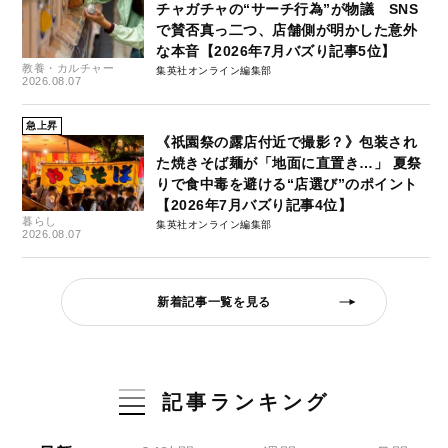
チャガチャの“サーチ行為”が物議 SNS
で賛否真っ二つ、店舗側が明かした意外
な本音【2026年7月バズり記事5位】
教養・カルチャー
集英社オンライン編集部
2026.08.07
急上昇
《祇園祭の露店付近で撮影？》包装され
た焼きそば麺が「地面に直置き…」 夏祭
りで食中毒を避ける“店選び”のポイント
【2026年7月バズり記事4位】
暮らし
集英社オンライン編集部
2026.08.07
新着記事一覧を見る
記事ランキング