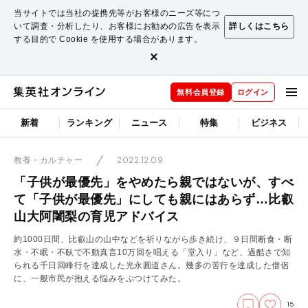
当サイトでは当社の提携先等がお客様のニーズ等につ
いて調査・分析したり、お客様にお勧めの広告を表示
詳しくはこちら
する目的で Cookie を使用する場合があります。
×
無料会員登録
ログイン
新着
ランキング
ニュース
特集
ビジネス
2022.12.09
教養・カルチャー
「子供が最優先」をやめたら親ではないが、すべ
て「子供が最優先」にしても親にはあらず…比叡
山大阿闍梨の育児アドバイス
約1000日間、比叡山の山中などを祈りながら歩き続け、９日間断食・断
水・不眠・不臥で不動真言10万回を唱える「堂入り」など、過酷さで知
られる千日回峰行を達成した光永圓道さん。幾多の苦行を達成した僧侶
に、一般市民が抱える悩みをぶつけてみた。
15