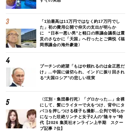
すその実態
「1泊最高は11万円ではなく約17万円でし
た」初の費用公開で仰天の支出が明らか
に “日本一悪い男”と軽口の県議会議長は震
災のさなかに「天国」へ行ったとご満悦《福
岡県議会の海外豪遊〉
プーチンの絶望「もはや頼れるのは金正恩だ
け」…中国に値切られ、インドに振り回され
る“大国ロシア”の悲しい現実
〈江別・集団暴行死〉「グロかった…」全裸
にして、髪にライターで火をつけ、背中にタ
バコを押しつける様子も撮影…公判で明らか
になった壮絶リンチと女子2人の“陰キャ”時
代【2026 集英社オンライン上半期 スクー
プ記事 7位】