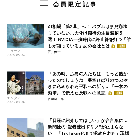
会員限定記事
AI相場「第2幕」へ！ バブルはまだ崩壊
していない…大化け期待の注目銘柄５
選！ NVIDIA一強時代に終止符を打つ「誰
もが知っている」あの会社とは
有料
ニュース
石井僚一
2026.08.03
「あの時、広島の人たちは、もっと熱か
ったのでしょうね」美空ひばりのつぶや
きに込められた平和への祈り…『一本の
鉛筆』で伝えた反戦への意志
有料
エンタメ
佐藤剛
2025.08.06
「日経に紹介してほしい」が合言葉に…
新聞社の“記者流出ドミノ”が止まらな
い 「TikToker化まで求められた」現場