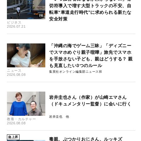
切符導入で増す大型トラックの不安、自
転車“車道走行時代”に求められる新たな
安全対策
ビジネス
2026.07.21
「沖縄の海でゲーム三昧」「ディズニー
でスマホめぐり親子喧嘩」旅先でスマホ
を手放さない子ども、親はどうする？ 親
も見直したい3つのルール
ニュース
集英社オンライン編集部ニュース班
2026.08.08
岩井圭也さん（作家）が山崎エマさん
（ドキュメンタリー監督）に会いに行く
岩井圭也
教養・カルチャー
2026.08.08
急上昇
毒親、ぶつかりおじさん、ルッキズ