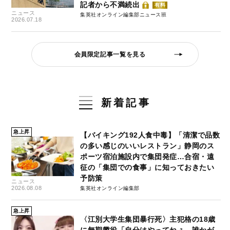
記者から不満続出
有料
ニュース
集英社オンライン編集部ニュース班
2026.07.18
会員限定記事一覧を見る
新着記事
急上昇
【バイキング192人食中毒】「清潔で品数
の多い感じのいいレストラン」静岡のス
ポーツ宿泊施設内で集団発症…合宿・遠
征の「集団での食事」に知っておきたい
予防策
ニュース
2026.08.08
集英社オンライン編集部
急上昇
〈江別大学生集団暴行死〉主犯格の18歳