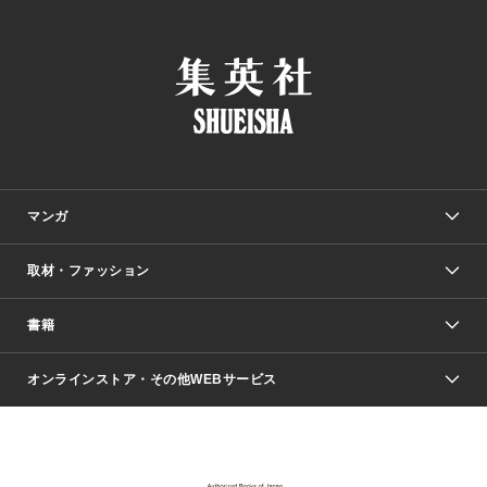
マンガ
取材・ファッション
少年マンガ
週刊少年ジャンプ
書籍
ファッション・美容
青年マンガ
ジャンプSQ.
Seventeen
週刊ヤングジャンプ
オンラインストア・その他WEBサービス
文芸・文庫・総合
芸能・情報・スポーツ
少女マンガ
Vジャンプ
non-no Web
ヤングジャンプ定期購読デジタル
すばる
Myojo
オンラインストア
りぼん
学芸・ノンフィクション・新書
最強ジャンプ
女性マンガ
@BAILA
ヤンジャン＋
小説すばる
週プレNEWS
マーガレット
集英社OTOコンテンツ