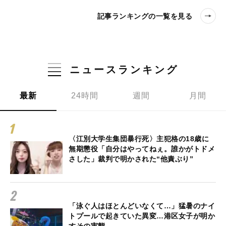
記事ランキングの一覧を見る
ニュースランキング
最新
24時間
週間
月間
〈江別大学生集団暴行死〉主犯格の18歳に
無期懲役「自分はやってねぇ。誰かがトドメ
さした」裁判で明かされた“他責ぶり”
「泳ぐ人はほとんどいなくて…」猛暑のナイ
トプールで起きていた異変…港区女子が明か