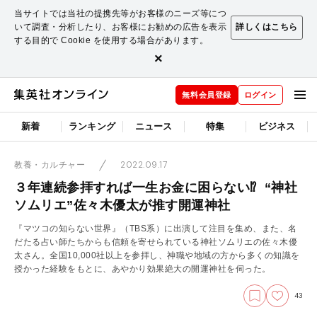
当サイトでは当社の提携先等がお客様のニーズ等につ
いて調査・分析したり、お客様にお勧めの広告を表示
詳しくはこちら
する目的で Cookie を使用する場合があります。
×
無料会員登録
ログイン
新着
ランキング
ニュース
特集
ビジネス
2022.09.17
教養・カルチャー
３年連続参拝すれば一生お金に困らない⁉ “神社
ソムリエ”佐々木優太が推す開運神社
『マツコの知らない世界』（TBS系）に出演して注目を集め、また、名
だたる占い師たちからも信頼を寄せられている神社ソムリエの佐々木優
太さん。全国10,000社以上を参拝し、神職や地域の方から多くの知識を
授かった経験をもとに、あやかり効果絶大の開運神社を伺った。
43