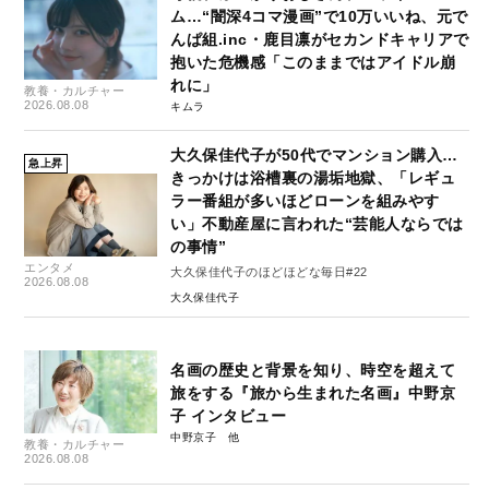
ム…“闇深4コマ漫画”で10万いいね、元で
んぱ組.inc・鹿目凛がセカンドキャリアで
抱いた危機感「このままではアイドル崩
れに」
教養・カルチャー
2026.08.08
キムラ
大久保佳代子が50代でマンション購入…
急上昇
きっかけは浴槽裏の湯垢地獄、「レギュ
ラー番組が多いほどローンを組みやす
い」不動産屋に言われた“芸能人ならでは
の事情”
エンタメ
大久保佳代子のほどほどな毎日#22
2026.08.08
大久保佳代子
名画の歴史と背景を知り、時空を超えて
旅をする『旅から生まれた名画』中野京
子 インタビュー
中野京子
教養・カルチャー
2026.08.08