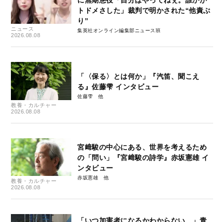
に無期懲役「自分はやってねぇ。誰かが
トドメさした」裁判で明かされた“他責ぶ
り”
ニュース
集英社オンライン編集部ニュース班
2026.08.08
「〈保る〉とは何か」『汽笛、聞こえ
る』佐藤雫 インタビュー
佐藤雫
教養・カルチャー
2026.08.08
宮﨑駿の中心にある、世界を考えるため
の「問い」『宮﨑駿の詩学』赤坂憲雄 イ
ンタビュー
赤坂憲雄
教養・カルチャー
2026.08.08
「いつ加害者になるかわからない…」青