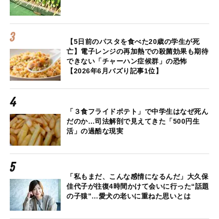
【5日前のパスタを食べた20歳の学生が死
亡】電子レンジの再加熱での殺菌効果も期待
できない「チャーハン症候群」の恐怖
【2026年6月バズり記事1位】
「３食フライドポテト」で中学生はなぜ死ん
だのか…司法解剖で見えてきた「500円生
活」の過酷な現実
「私もまだ、こんな感情になるんだ」大久保
佳代子が往復4時間かけて会いに行った“話題
の子猿”…愛犬の老いに重ねた思いとは