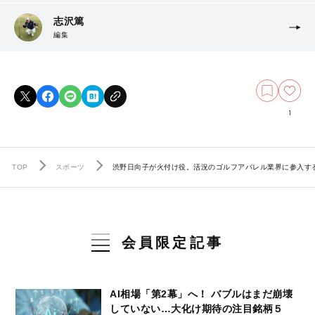
志沢篤
編集
1
TOP
スポーツ
渋野日向子が火付け役。活況のゴルフアパレル業界に参入す
会員限定記事
AI相場「第2幕」へ！ バブルはまだ崩壊
していない…大化け期待の注目銘柄５