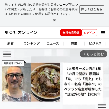
当サイトでは当社の提携先等がお客様のニーズ等につ
いて調査・分析したり、お客様にお勧めの広告を表示
詳しくはこちら
する目的で Cookie を使用する場合があります。
×
無料会員登録
ログイン
新着
ランキング
ニュース
特集
ビジネス
もっと読む
arrow_forward_ios