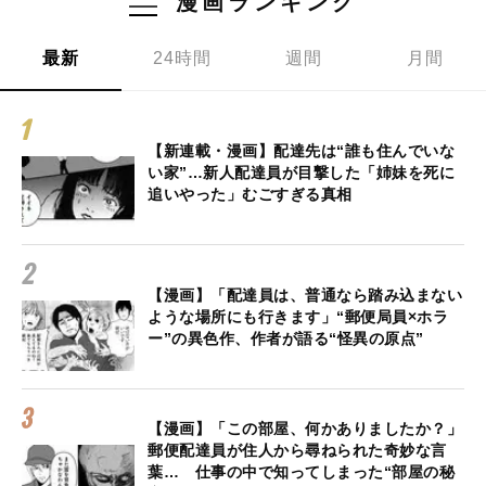
漫画ランキング
最新
24時間
週間
月間
【新連載・漫画】配達先は“誰も住んでいな
い家”…新人配達員が目撃した「姉妹を死に
追いやった」むごすぎる真相
【漫画】「配達員は、普通なら踏み込まない
ような場所にも行きます」“郵便局員×ホラ
ー”の異色作、作者が語る“怪異の原点”
【漫画】「この部屋、何かありましたか？」
郵便配達員が住人から尋ねられた奇妙な言
葉… 仕事の中で知ってしまった“部屋の秘