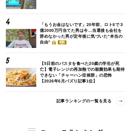
「もうお金はないです」20年前、ロト6で３
億2000万円当てた男は今…当選後も会社を
辞めなかった男が定年後に気づいた“本当の
自由”
有料
【5日前のパスタを食べた20歳の学生が死
亡】電子レンジの再加熱での殺菌効果も期待
できない「チャーハン症候群」の恐怖
【2026年6月バズり記事1位】
記事ランキングの一覧を見る