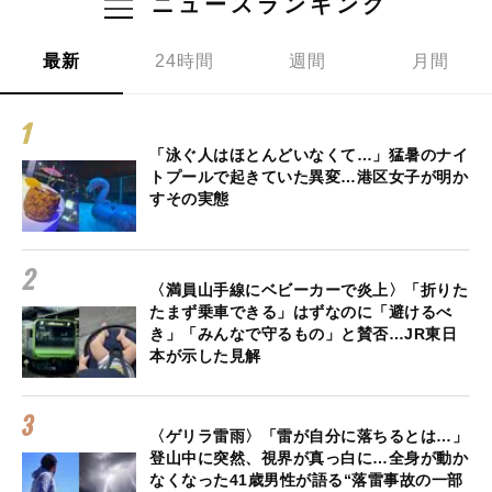
ニュースランキング
最新
24時間
週間
月間
「泳ぐ人はほとんどいなくて…」猛暑のナイ
トプールで起きていた異変…港区女子が明か
すその実態
〈満員山手線にベビーカーで炎上〉「折りた
たまず乗車できる」はずなのに「避けるべ
き」「みんなで守るもの」と賛否…JR東日
本が示した見解
〈ゲリラ雷雨〉「雷が自分に落ちるとは…」
登山中に突然、視界が真っ白に…全身が動か
なくなった41歳男性が語る“落雷事故の一部