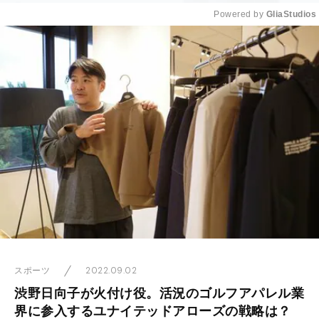
Powered by 
GliaStudios
Mute
2022.09.02
スポーツ
渋野日向子が火付け役。活況のゴルフアパレル業
界に参入するユナイテッドアローズの戦略は？