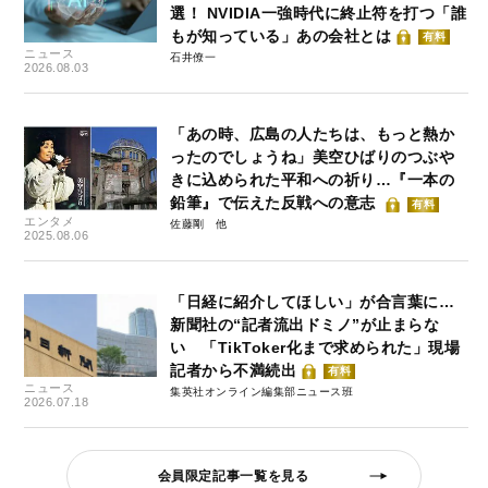
選！ NVIDIA一強時代に終止符を打つ「誰
もが知っている」あの会社とは
有料
ニュース
石井僚一
2026.08.03
「あの時、広島の人たちは、もっと熱か
ったのでしょうね」美空ひばりのつぶや
きに込められた平和への祈り…『一本の
鉛筆』で伝えた反戦への意志
有料
エンタメ
佐藤剛
2025.08.06
「日経に紹介してほしい」が合言葉に…
新聞社の“記者流出ドミノ”が止まらな
い 「TikToker化まで求められた」現場
記者から不満続出
有料
ニュース
集英社オンライン編集部ニュース班
2026.07.18
会員限定記事一覧を見る