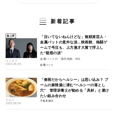
新着記事
急上昇
「泣いてないねんけどな」無頼派芸人・
金属バットの意外な涙…映画館、格闘ゲ
ームで号泣も、上方漫才大賞で浮上し
た“疑惑の涙”
金属バットの「酒辛肉鮪」#61
エンタメ
2026.08.09
金属バット
「春雨だからヘルシー」は思い込み？ ブ
ームの麻辣湯に潜む“ヘルシーの落とし
穴” 管理栄養士が勧める「具材」と避け
たい組み合わせ
グルメ
千駄木雄大
2026.08.09