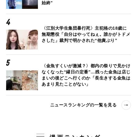
始終”
〈江別大学生集団暴行死〉主犯格の18歳に
無期懲役「自分はやってねぇ。誰かがトドメ
さした」裁判で明かされた“他責ぶり”
〈金魚すくいが激減？〉都内の祭りで見かけ
なくなった“縁日の定番”…残った金魚は店じ
まいの後どこへ行くのか「長生きする金魚は
あまり見たことがない」
ニュースランキングの一覧を見る