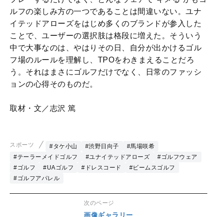
ルフの楽しみ方の一つであることは間違いない。ユナ
イテッドアローズをはじめ多くのブランドが参入した
ことで、ユーザーの選択肢は格段に増えた。そういう
中で大事なのは、やはりその日、自分が出かけるゴル
フ場のルールを理解し、TPOをわきまえることだろ
う。それはまさにゴルフだけでなく、日常のファッシ
ョンの心得そのものだ。
取材・文／志沢 篤
スポーツ
#タケ小山
#渋野日向子
#馬場咲希
#テーラーメイドゴルフ
#ユナイテッドアローズ
#ゴルフウェア
#ゴルフ
#UAゴルフ
#ドレスコード
#ビームスゴルフ
#ゴルフアパレル
次のページ
画像ギャラリー