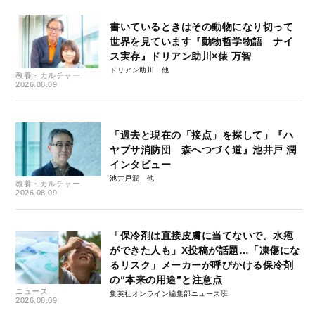
書いているときはその動物になり切って
世界を見ています『動物哲学物語 ナイ
ス実存』ドリアン助川×俵 万智
ドリアン助川
教養・カルチャー
2026.08.09
「過去と現在の「接点」を探して」『ハ
ヤブサ消防団 森へつづく道』池井戸 潤
インタビュー
池井戸潤
教養・カルチャー
2026.08.09
「保冷剤は直接皮膚に当てないで。水疱
ができた人も」X投稿が話題…「凍傷にな
るリスク」メーカーが呼びかける保冷剤
の“本来の用途”と注意点
ニュース
集英社オンライン編集部ニュース班
2026.08.09