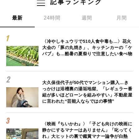
記事ランキング
最新
24時間
週間
月間
〈冷やしキュウリで510人食中毒も…〉花火
大会の「豚の丸焼き」、キッチンカーの「ケ
バブ」も…酷暑の夏祭りで注意したい食べ物
大久保佳代子が50代でマンション購入…き
っかけは浴槽裏の湯垢地獄、「レギュラー番
組が多いほどローンを組みやすい」不動産屋
に言われた“芸能人ならではの事情”
〈映画『ちいかわ』〉「子ども向けの映画に
静かにするマナーはありません」「叱ってく
れ」大ヒットの裏で鑑賞マナー論争が白熱