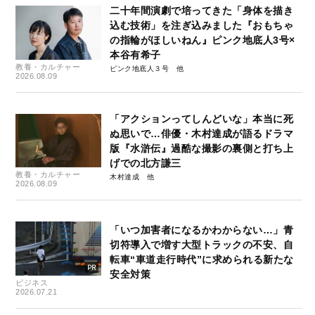
二十年間演劇で培ってきた「身体を描き
込む技術」を注ぎ込みました『おもちゃ
の指輪がほしいねん』ピンク地底人3号×
本谷有希子
教養・カルチャー
ピンク地底人３号
2026.08.09
「アクションってしんどいな」本当に死
ぬ思いで…俳優・木村達成が語るドラマ
版『水滸伝』過酷な撮影の裏側と打ち上
げでの北方謙三
教養・カルチャー
木村達成
2026.08.09
「いつ加害者になるかわからない…」青
切符導入で増す大型トラックの不安、自
転車“車道走行時代”に求められる新たな
安全対策
ビジネス
2026.07.21