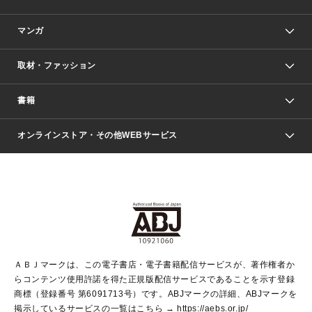
マンガ
取材・ファッション
少年マンガ
週刊少年ジャンプ
書籍
ファッション・美容
青年マンガ
ジャンプSQ.
Seventeen
週刊ヤングジャンプ
オンラインストア・その他WEBサービス
文芸・文庫・総合
芸能・情報・スポーツ
少女マンガ
Vジャンプ
non-no Web
ヤングジャンプ定期購読デジタル
すばる
Myojo
オンラインストア
りぼん
学芸・ノンフィクション・新書
最強ジャンプ
女性マンガ
@BAILA
ヤンジャン＋
小説すばる
週プレNEWS
マーガレット
集英社OTOコンテンツ
集英社 学芸編集部
少年ジャンプ＋
その他WEBサービス
クッキー
ライトノベル・ノベライズ
MAQUIA ONLINE
となりのヤングジャンプ
集英社 文芸ステーション
週プレ グラジャパ！
別冊マーガレット
SHUEISHA MANGA-ART HERITAGE
集英社 ビジネス書
ゼブラック
ココハナ
SHUEISHA ADNAVI
SPUR.JP
集英社Webマガジン Cobalt
グランドジャンプ
web 集英社文庫
キッズ
web Sportiva
マンガMee
ジャンプキャラクターズストア
集英社新書
ジャンプルーキー！
月刊オフィスユー
ＡＢＪマークは、この電子書店・電子書籍配信サービスが、著作権者か
EDITOR'S LAB
LEE
集英社オレンジ文庫
ウルトラジャンプ
青春と読書
パラスポ＋！
らコンテンツ使用許諾を得た正規版配信サービスであることを示す登録
集英社みらい文庫
リマコミ＋
HAPPY PLUS STORE
集英社新書プラス
ジャンプTOON
商標（登録番号 第6091713号）です。ABJマークの詳細、ABJマークを
Marisol
シフォン文庫
アジア人物史
S-KIDS.LAND
マンガMeets
掲示しているサービスの一覧はこちら →
https://aebs.or.jp/
shueisha vox