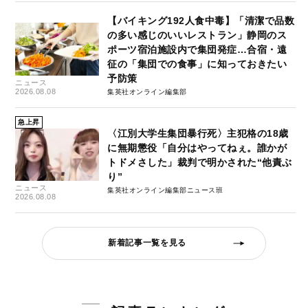
【バイキング192人食中毒】「清潔で品数
の多い感じのいいレストラン」静岡のス
ポーツ宿泊施設内で集団発症…合宿・遠
征の「集団での食事」に知っておきたい
予防策
ニュース
2026.08.08
集英社オンライン編集部
急上昇
〈江別大学生集団暴行死〉主犯格の18歳
に無期懲役「自分はやってねぇ。誰かが
トドメさした」裁判で明かされた“他責ぶ
り”
ニュース
集英社オンライン編集部ニュース班
2026.08.08
新着記事一覧を見る