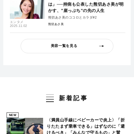
は」──持病も公表した熊切あさ美が明
かす、”崖っぷち”の先の人生
熊切あさ美のココロとカラダ#2
エンタメ
熊切あさ美
2025.11.02
美容一覧を見る
新着記事
NEW
〈満員山手線にベビーカーで炎上〉「折
りたたまず乗車できる」はずなのに「避
けるべき」「みんなで守るもの」と賛