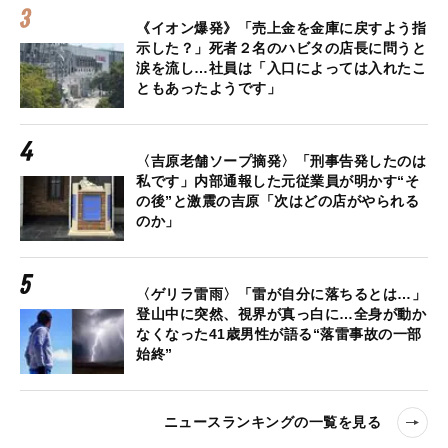
《イオン爆発》「売上金を金庫に戻すよう指
示した？」死者２名のハビタの店長に問うと
涙を流し…社員は「入口によっては入れたこ
ともあったようです」
〈吉原老舗ソープ摘発〉「刑事告発したのは
私です」内部通報した元従業員が明かす“そ
の後”と激震の吉原「次はどの店がやられる
のか」
〈ゲリラ雷雨〉「雷が自分に落ちるとは…」
登山中に突然、視界が真っ白に…全身が動か
なくなった41歳男性が語る“落雷事故の一部
始終”
ニュースランキングの一覧を見る