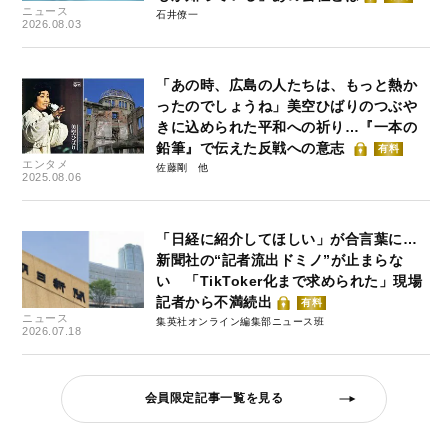
ニュース
石井僚一
2026.08.03
「あの時、広島の人たちは、もっと熱か
ったのでしょうね」美空ひばりのつぶや
きに込められた平和への祈り…『一本の
鉛筆』で伝えた反戦への意志
有料
エンタメ
佐藤剛
2025.08.06
「日経に紹介してほしい」が合言葉に…
新聞社の“記者流出ドミノ”が止まらな
い 「TikToker化まで求められた」現場
記者から不満続出
有料
ニュース
集英社オンライン編集部ニュース班
2026.07.18
会員限定記事一覧を見る