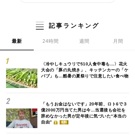
記事ランキング
最新
24時間
週間
月間
〈冷やしキュウリで510人食中毒も…〉花火
大会の「豚の丸焼き」、キッチンカーの「ケ
バブ」も…酷暑の夏祭りで注意したい食べ物
「もうお金はないです」20年前、ロト6で３
億2000万円当てた男は今…当選後も会社を
辞めなかった男が定年後に気づいた“本当の
自由”
有料