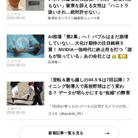
もない」被害を訴える女性は「ハニトラ
扱いされ…絶対許せない」
ニュース
2026.08.06
集英社オンライン編集部ニュース班
AI相場「第2幕」へ！ バブルはまだ崩壊
していない…大化け期待の注目銘柄５
選！ NVIDIA一強時代に終止符を打つ「誰
もが知っている」あの会社とは
有料
ニュース
石井僚一
2026.08.03
〈逆転＆勝ち越しの44.5％は7回以降〉7
イニング制導入で高校野球はどう変わ
る？ データが明らかにする“短縮”の弊害
「7回制が奪うもの-データが証明するドラマの消
スポーツ
失-」
2026.08.06
ゴジキ（@godziki_55）
新着記事一覧を見る