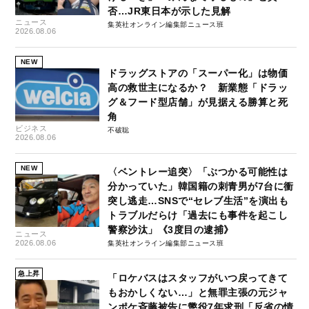
否…JR東日本が示した見解
ニュース
集英社オンライン編集部ニュース班
2026.08.06
NEW
ドラッグストアの「スーパー化」は物価
高の救世主になるか？ 新業態「ドラッ
グ＆フード型店舗」が見据える勝算と死
角
ビジネス
不破聡
2026.08.06
NEW
〈ベントレー追突〉「ぶつかる可能性は
分かっていた」韓国籍の刺青男が7台に衝
突し逃走…SNSで“セレブ生活”を演出も
トラブルだらけ「過去にも事件を起こし
警察沙汰」《3度目の逮捕》
ニュース
2026.08.06
集英社オンライン編集部ニュース班
急上昇
「ロケバスはスタッフがいつ戻ってきて
もおかしくない…」と無罪主張の元ジャ
ンポケ斉藤被告に懲役7年求刑「反省の情