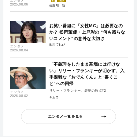
エンタメ
2025.08.06
佐藤剛
お笑い番組に「女性MC」は必要なの
か？ 松岡茉優・上戸彩の “何も残らな
いコメント”の意外な大切さ
飲用てれび
エンタメ
2026.08.04
「不義理をしたまま墓場には行けな
い」リリー・フランキーが明かす、入
手困難な『おでんくん』と“書くこ
と”への回帰
リリー・フランキー、表現の原点#2
エンタメ
2026.08.02
キムラ
エンタメ一覧を見る