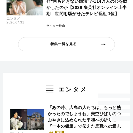
ぜ“何も起きない婚活”が114万人の心を動
かしたのか【2026 集英社オンライン上半
期 世間を騒がせたテレビ番組 1位】
エンタメ
2026.07.31
ライター神山
特集一覧を見る
エンタメ
「あの時、広島の人たちは、もっと熱
かったのでしょうね」美空ひばりのつ
ぶやきに込められた平和への祈り…
『一本の鉛筆』で伝えた反戦への意志
有料