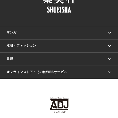
マンガ
取材・ファッション
少年マンガ
週刊少年ジャンプ
書籍
ファッション・美容
青年マンガ
ジャンプSQ.
Seventeen
週刊ヤングジャンプ
オンラインストア・その他WEBサービス
文芸・文庫・総合
芸能・情報・スポーツ
少女マンガ
Vジャンプ
non-no Web
ヤングジャンプ定期購読デジタル
すばる
Myojo
オンラインストア
りぼん
学芸・ノンフィクション・新書
最強ジャンプ
女性マンガ
@BAILA
ヤンジャン＋
小説すばる
週プレNEWS
マーガレット
集英社OTOコンテンツ
集英社 学芸編集部
少年ジャンプ＋
その他WEBサービス
クッキー
ライトノベル・ノベライズ
MAQUIA ONLINE
となりのヤングジャンプ
集英社 文芸ステーション
週プレ グラジャパ！
別冊マーガレット
SHUEISHA MANGA-ART HERITAGE
集英社 ビジネス書
ゼブラック
ココハナ
SHUEISHA ADNAVI
SPUR.JP
集英社Webマガジン Cobalt
グランドジャンプ
web 集英社文庫
キッズ
web Sportiva
マンガMee
ジャンプキャラクターズストア