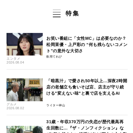
特集
お笑い番組に「女性MC」は必要なのか？
松岡茉優・上戸彩の “何も残らないコメン
ト”の意外な大切さ
飲用てれび
エンタメ
2026.08.04
「暗黒汁」で愛され50年以上…深夜2時開
店の老舗立ち食いそば店、店主が守り続
ける"変えない味"と裏で店を支えるAI
グルメ
ライター神山
2026.08.02
31歳・年収370万円の失恋が歴代最高再
生回数に…『ザ・ノンフィクション』な