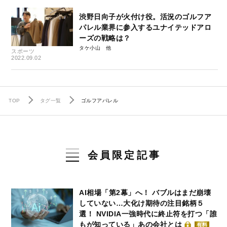
渋野日向子が火付け役。活況のゴルフア
パレル業界に参入するユナイテッドアロ
ーズの戦略は？
タケ小山
スポーツ
2022.09.02
TOP
タグ一覧
ゴルフアパレル
会員限定記事
AI相場「第2幕」へ！ バブルはまだ崩壊
していない…大化け期待の注目銘柄５
選！ NVIDIA一強時代に終止符を打つ「誰
もが知っている」あの会社とは
有料