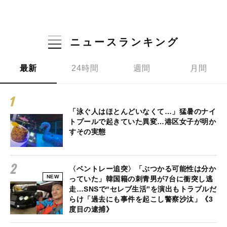
ニュースランキング
最新
24時間
週間
月間
「泳ぐ人はほとんどいなくて…」猛暑のナイ
トプールで起きていた異変…港区女子が明か
すその実態
〈ベントレー追突〉「ぶつかる可能性は分か
NEW
っていた」韓国籍の刺青男が7台に衝突し逃
走…SNSで“セレブ生活”を演出もトラブルだ
らけ「過去にも事件を起こし警察沙汰」《3
度目の逮捕》