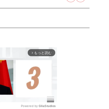
もっと読む
arrow_forward_ios
Powered by 
GliaStudios