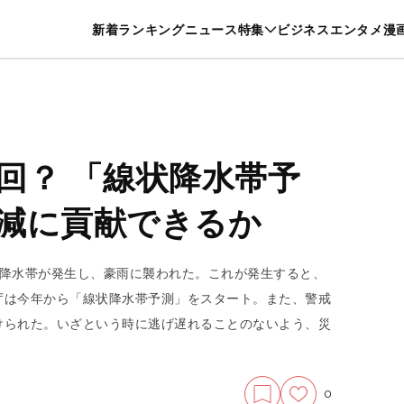
特集一覧を見る
漫画一覧を見る
新着
ランキング
ニュース
特集
ビジネス
エンタメ
漫
養・カルチャー
暮らし
スポーツ
ヘルスケア
美容
グルメ
回？ 「線状降水帯予
減に貢献できるか
状降水帯が発生し、豪雨に襲われた。これが発生すると、
庁は今年から「線状降水帯予測」をスタート。また、警戒
けられた。いざという時に逃げ遅れることのないよう、災
0