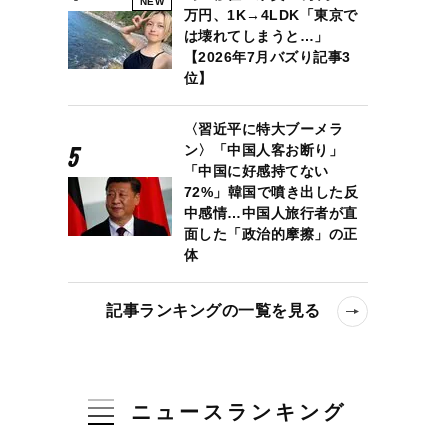
NEW
万円、1K→4LDK「東京で
は壊れてしまうと…」
【2026年7月バズり記事3
位】
〈習近平に特大ブーメラ
ン〉「中国人客お断り」
「中国に好感持てない
72%」韓国で噴き出した反
中感情…中国人旅行者が直
面した「政治的摩擦」の正
体
記事ランキングの一覧を見る
ニュースランキング