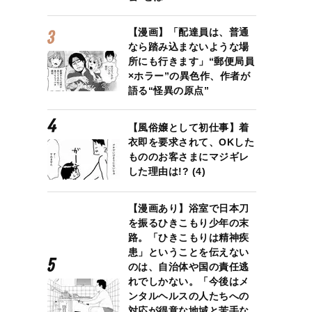
【漫画】「配達員は、普通
なら踏み込まないような場
所にも行きます」“郵便局員
×ホラー”の異色作、作者が
語る“怪異の原点”
【風俗嬢として初仕事】着
衣即を要求されて、OKした
もののお客さまにマジギレ
した理由は!? (4)
【漫画あり】浴室で日本刀
を振るひきこもり少年の末
路。「ひきこもりは精神疾
患」ということを伝えない
のは、自治体や国の責任逃
れでしかない。「今後はメ
ンタルヘルスの人たちへの
対応が得意な地域と苦手な