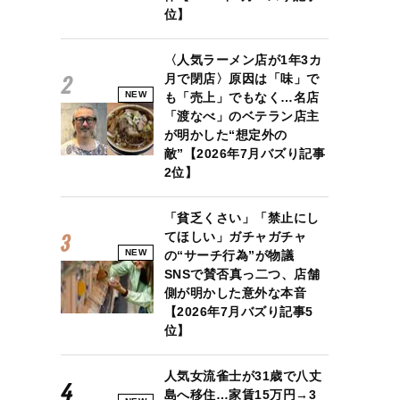
位】
〈人気ラーメン店が1年3カ
月で閉店〉原因は「味」で
NEW
も「売上」でもなく…名店
「渡なべ」のベテラン店主
が明かした“想定外の
敵”【2026年7月バズり記事
2位】
「貧乏くさい」「禁止にし
てほしい」ガチャガチャ
NEW
の“サーチ行為”が物議
SNSで賛否真っ二つ、店舗
側が明かした意外な本音
【2026年7月バズり記事5
位】
人気女流雀士が31歳で八丈
島へ移住…家賃15万円→3