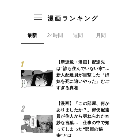
漫画ランキング
最新
24時間
週間
月間
【新連載・漫画】配達先
は“誰も住んでいない家”…
新人配達員が目撃した「姉
妹を死に追いやった」むご
すぎる真相
【漫画】「この部屋、何か
ありましたか？」郵便配達
員が住人から尋ねられた奇
妙な言葉… 仕事の中で知
ってしまった“部屋の秘
密”とは