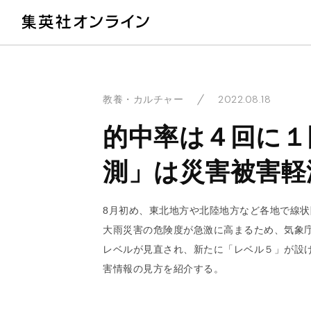
教
2022.08.18
教養・カルチャー
的中率は４回に１
測」は災害被害軽
8月初め、東北地方や北陸地方など各地で線
大雨災害の危険度が急激に高まるため、気象
レベルが見直され、新たに「レベル５」が設
害情報の見方を紹介する。