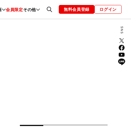
無料会員登録
ログイン
画
会員限定
その他
ファッション
恋愛・結婚
編集部
お知らせ