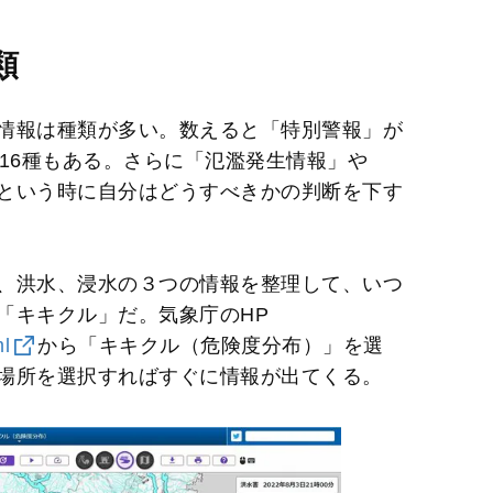
M
類
u
t
情報は種類が多い。数えると「特別警報」が
e
16種もある。さらに「氾濫発生情報」や
という時に自分はどうすべきかの判断を下す
、洪水、浸水の３つの情報を整理して、いつ
ト「キキクル」だ。気象庁のHP
ml
から「キキクル（危険度分布）」を選
場所を選択すればすぐに情報が出てくる。