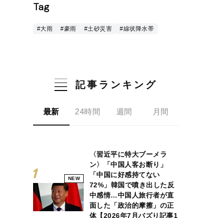
Tag
#大雨
#豪雨
#土砂災害
#線状降水帯
記事ランキング
最新
24時間
週間
月間
〈習近平に特大ブーメラ
ン〉「中国人客お断り」
「中国に好感持てない
NEW
72%」韓国で噴き出した反
中感情…中国人旅行者が直
面した「政治的摩擦」の正
体【2026年7月バズり記事1