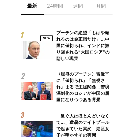
最新
24時間
週間
月間
プーチンの絶望「もはや頼
NEW
れるのは金正恩だけ」…中
国に値切られ、インドに振
り回される“大国ロシア”の
悲しい現実
〈屈辱のプーチン〉習近平
に「値切られ」「無視さ
れ」まるで主従関係…苦境
深刻化のロシアが中国の属
国になりつつある背景
「泳ぐ人はほとんどいなく
て…」猛暑のナイトプール
で起きていた異変…港区女
子が明かすその実態