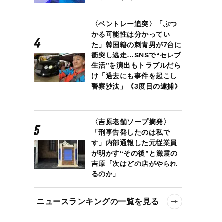
〈ベントレー追突〉「ぶつ
かる可能性は分かってい
た」韓国籍の刺青男が7台に
衝突し逃走…SNSで“セレブ
生活”を演出もトラブルだら
け「過去にも事件を起こし
警察沙汰」《3度目の逮捕》
〈吉原老舗ソープ摘発〉
「刑事告発したのは私で
す」内部通報した元従業員
が明かす“その後”と激震の
吉原「次はどの店がやられ
るのか」
ニュースランキングの一覧を見る