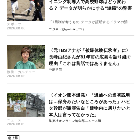
イニング制導入で高校野球はどう変わ
る？ データが明らかにする“短縮”の弊害
「7回制が奪うもの-データが証明するドラマの消
スポーツ
失-」
2026.08.06
ゴジキ（@godziki_55）
〈元TBSアナが「被爆体験伝承者」に〉
長峰由紀さんが81年前の広島を語り継ぐ
理由「これは昔話ではありません」
中島早苗
教養・カルチャー
2026.08.06
〈イオン熊本爆発〉「遺族への当初説明
は…保身みたいなところがあった」ハビ
タ幹部が謝罪告白「建物内に戻りたいと
本人は言ってなかった」
ニュース
集英社オンライン編集部ニュース班
2026.08.05
急上昇