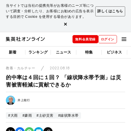
当サイトでは当社の提携先等がお客様のニーズ等につ
いて調査・分析したり、お客様にお勧めの広告を表示
詳しくはこちら
する目的で Cookie を使用する場合があります。
×
無料会員登録
ログイン
新着
ランキング
ニュース
特集
ビジネス
2022.08.18
教養・カルチャー
的中率は４回に１回？ 「線状降水帯予測」は災
害被害軽減に貢献できるか
井上能行
#大雨
#豪雨
#土砂災害
#線状降水帯