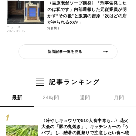
〈吉原老舗ソープ摘発〉「刑事告発した
のは私です」内部通報した元従業員が明
かす“その後”と激震の吉原「次はどの店
がやられるのか」
ニュース
河合桃子
2026.08.05
新着記事一覧を見る
記事ランキング
最新
24時間
週間
月間
〈冷やしキュウリで510人食中毒も…〉花火
大会の「豚の丸焼き」、キッチンカーの「ケ
バブ」も…酷暑の夏祭りで注意したい食べ物