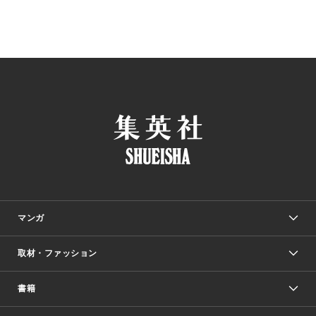
マンガ
取材・ファッション
少年マンガ
週刊少年ジャンプ
書籍
ファッション・美容
青年マンガ
ジャンプSQ.