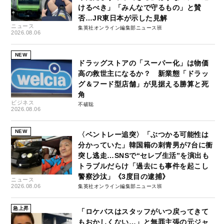
けるべき」「みんなで守るもの」と賛
否…JR東日本が示した見解
ニュース
集英社オンライン編集部ニュース班
2026.08.06
NEW
ドラッグストアの「スーパー化」は物価
高の救世主になるか？ 新業態「ドラッ
グ＆フード型店舗」が見据える勝算と死
角
ビジネス
不破聡
2026.08.06
NEW
〈ベントレー追突〉「ぶつかる可能性は
分かっていた」韓国籍の刺青男が7台に衝
突し逃走…SNSで“セレブ生活”を演出も
トラブルだらけ「過去にも事件を起こし
警察沙汰」《3度目の逮捕》
ニュース
2026.08.06
集英社オンライン編集部ニュース班
急上昇
「ロケバスはスタッフがいつ戻ってきて
もおかしくない…」と無罪主張の元ジャ