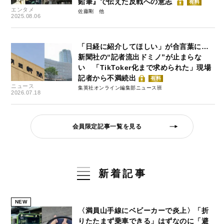
鉛筆』で伝えた反戦への意志
有料
エンタメ
佐藤剛
2025.08.06
「日経に紹介してほしい」が合言葉に…
新聞社の“記者流出ドミノ”が止まらな
い 「TikToker化まで求められた」現場
記者から不満続出
有料
ニュース
集英社オンライン編集部ニュース班
2026.07.18
会員限定記事一覧を見る
新着記事
NEW
〈満員山手線にベビーカーで炎上〉「折
りたたまず乗車できる」はずなのに「避