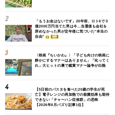
「もうお金はないです」20年前、ロト6で３
億2000万円当てた男は今…当選後も会社を
辞めなかった男が定年後に気づいた“本当の
自由”
有料
〈映画『ちいかわ』〉「子ども向けの映画に
静かにするマナーはありません」「叱ってく
れ」大ヒットの裏で鑑賞マナー論争が白熱
【5日前のパスタを食べた20歳の学生が死
亡】電子レンジの再加熱での殺菌効果も期待
できない「チャーハン症候群」の恐怖
【2026年6月バズり記事1位】