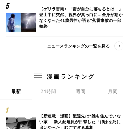
〈ゲリラ雷雨〉「雷が自分に落ちるとは…」
登山中に突然、視界が真っ白に…全身が動か
なくなった41歳男性が語る“落雷事故の一部
始終”
ニュースランキングの一覧を見る
漫画ランキング
最新
24時間
週間
月間
【新連載・漫画】配達先は“誰も住んでいな
い家”…新人配達員が目撃した「姉妹を死に
追いやった」むごすぎる真相