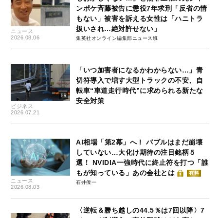
ンポケ斉藤被告に懲役7年求刑「反省の情
もない」被害を訴える女性は「ハニトラ
扱いされ…絶対許せない」
ニュース
2026.08.06
集英社オンライン編集部ニュース班
「いつ加害者になるかわからない…」青
切符導入で増す大型トラックの不安、自
転車“車道走行時代”に求められる新たな
安全対策
ビジネス
2026.07.21
AI相場「第2幕」へ！ バブルはまだ崩壊
していない…大化け期待の注目銘柄５
選！ NVIDIA一強時代に終止符を打つ「誰
もが知っている」あの会社とは
有料
ニュース
石井僚一
2026.08.03
〈逆転＆勝ち越しの44.5％は7回以降〉7