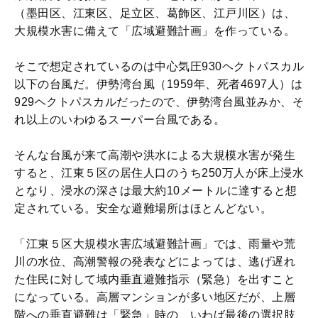
（墨田区、江東区、足立区、葛飾区、江戸川区）は、
大規模水害に備えて「広域避難計画」を作っている。
そこで想定されているのは中心気圧930ヘクトパスカル
以下の台風だ。伊勢湾台風（1959年、死者4697人）は
929ヘクトパスカルだったので、伊勢湾台風並みか、そ
れ以上のいわゆるスーパー台風である。
そんな台風が来て高潮や洪水による大規模水害が発生
すると、江東５区の居住人口のうち250万人が床上浸水
となり、浸水の深さは最大約10メートルに達すると想
定されている。安全な避難場所はほとんどない。
「江東５区大規模水害広域避難計画」では、雨量や荒
川の水位、高潮警報の発表などによっては、逃げ遅れ
た住民に対して域内垂直避難指示（緊急）を出すこと
になっている。高層マンションが多い地区だが、上層
階への垂直避難は「緊急」時の、いわば最後の選択肢