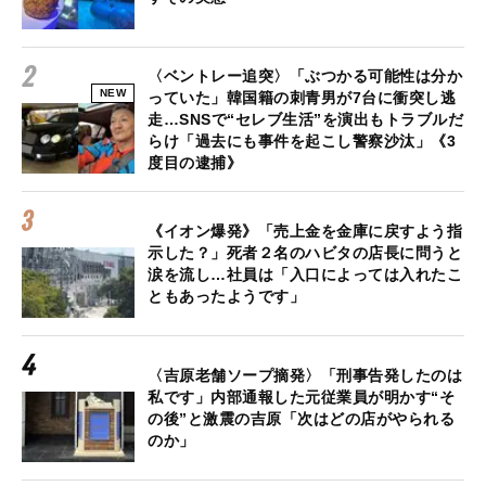
〈ベントレー追突〉「ぶつかる可能性は分か
NEW
っていた」韓国籍の刺青男が7台に衝突し逃
走…SNSで“セレブ生活”を演出もトラブルだ
らけ「過去にも事件を起こし警察沙汰」《3
度目の逮捕》
《イオン爆発》「売上金を金庫に戻すよう指
示した？」死者２名のハビタの店長に問うと
涙を流し…社員は「入口によっては入れたこ
ともあったようです」
〈吉原老舗ソープ摘発〉「刑事告発したのは
私です」内部通報した元従業員が明かす“そ
の後”と激震の吉原「次はどの店がやられる
のか」