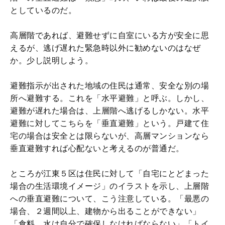
としているのだ。
高層階であれば、避難せずに自室にいる方が安全に思
えるが、逃げ遅れた緊急時以外に勧めないのはなぜ
か。少し説明しよう。
避難指示が出された地域の住民は通常、安全な別の場
所へ避難する。これを「水平避難」と呼ぶ。しかし、
避難が遅れた場合は、上層階へ逃げるしかない。水平
避難に対してこちらを「垂直避難」という。戸建て住
宅の場合は安全とは限らないが、高層マンションなら
垂直避難すれば心配ないと考えるのが普通だ。
ところが江東５区は住民に対して「自宅にとどまった
場合の生活環境イメージ」のイラストを示し、上層階
への垂直避難について、こう注意している。「最悪の
場合、２週間以上、建物から出ることができない」
「食料、水は自分で確保しなければならない」「トイ