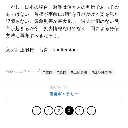
しかし、日本の場合、避難は個々人の判断であって命
令ではない。首相が事前に避難を呼びかける姿を見た
記憶もない。気象災害が甚大化し、過去に例のない災
害が起きる昨今、災害情報だけでなく、国による発信
方法も再考すべきだろう。
文／井上能行 写真／shutterstock
教養・カルチャー
#大雨
#豪雨
#土砂災害
#線状降水帯
次のページ
画像ギャラリー
1
2
3
4