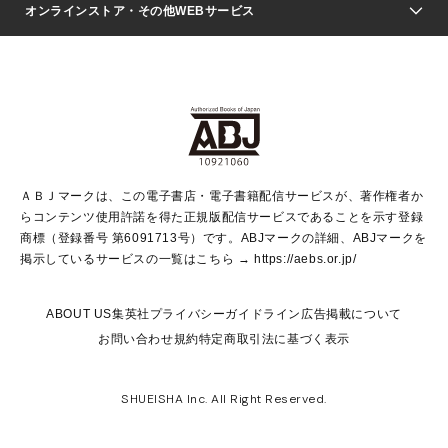
Seventeen
週刊ヤングジャンプ
オンラインストア・その他WEBサービス
文芸・文庫・総合
芸能・情報・スポーツ
少女マンガ
Vジャンプ
non-no Web
ヤングジャンプ定期購読デジタル
すばる
Myojo
オンラインストア
りぼん
学芸・ノンフィクション・新書
最強ジャンプ
女性マンガ
@BAILA
ヤンジャン＋
小説すばる
週プレNEWS
マーガレット
集英社OTOコンテンツ
集英社 学芸編集部
少年ジャンプ＋
その他WEBサービス
クッキー
ライトノベル・ノベライズ
MAQUIA ONLINE
となりのヤングジャンプ
集英社 文芸ステーション
週プレ グラジャパ！
別冊マーガレット
SHUEISHA MANGA-ART HERITAGE
集英社 ビジネス書
ゼブラック
ココハナ
SHUEISHA ADNAVI
SPUR.JP
集英社Webマガジン Cobalt
グランドジャンプ
web 集英社文庫
キッズ
web Sportiva
マンガMee
ジャンプキャラクターズストア
集英社新書
ジャンプルーキー！
月刊オフィスユー
ＡＢＪマークは、この電子書店・電子書籍配信サービスが、著作権者か
EDITOR'S LAB
LEE
集英社オレンジ文庫
ウルトラジャンプ
青春と読書
パラスポ＋！
らコンテンツ使用許諾を得た正規版配信サービスであることを示す登録
集英社みらい文庫
リマコミ＋
HAPPY PLUS STORE
集英社新書プラス
ジャンプTOON
商標（登録番号 第6091713号）です。ABJマークの詳細、ABJマークを
Marisol
シフォン文庫
アジア人物史
S-KIDS.LAND
マンガMeets
掲示しているサービスの一覧はこちら →
https://aebs.or.jp/
shueisha vox
よみタイ
S-MANGA
Web éclat
ダッシュエックス文庫
LEEマルシェ
kotoba
集英社ジャンプリミックス
ABOUT US
集英社プライバシーガイドライン
広告掲載について
T JAPAN:The New York Times Style Magazine
JUMP j BOOKS
お問い合わせ
規約
特定商取引法に基づく表示
SHOP Marisol
e!集英社
集英社コミック文庫
集英社女性誌ポータル
éclat premium
imidas
MEN'S NON-NO WEB
SHUEISHA Inc. All Right Reserved.
mirabella
UOMO