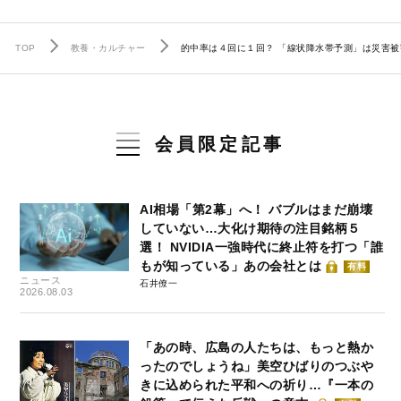
TOP
教養・カルチャー
的中率は４回に１回？ 「線状降水帯予測」は災害
会員限定記事
AI相場「第2幕」へ！ バブルはまだ崩壊
していない…大化け期待の注目銘柄５
選！ NVIDIA一強時代に終止符を打つ「誰
もが知っている」あの会社とは
有料
ニュース
石井僚一
2026.08.03
「あの時、広島の人たちは、もっと熱か
ったのでしょうね」美空ひばりのつぶや
きに込められた平和への祈り…『一本の