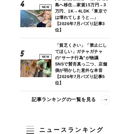
島へ移住…家賃15万円→3
NEW
万円、1K→4LDK「東京で
は壊れてしまうと…」
【2026年7月バズり記事3
位】
「貧乏くさい」「禁止にし
てほしい」ガチャガチャ
NEW
の“サーチ行為”が物議
SNSで賛否真っ二つ、店舗
側が明かした意外な本音
【2026年7月バズり記事5
位】
記事ランキングの一覧を見る
ニュースランキング