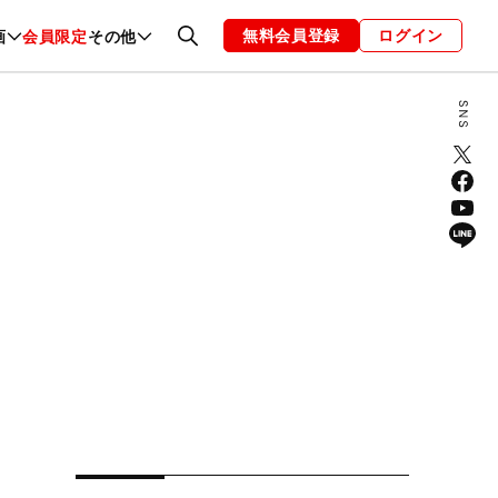
無料会員登録
ログイン
画
会員限定
その他
ファッション
恋愛・結婚
編集部
お知らせ