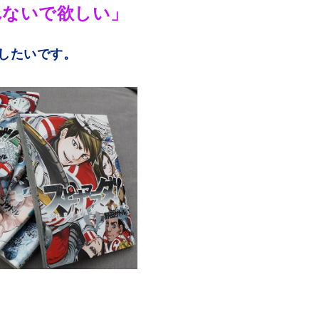
M
れないで欲しい」
u
t
したいです。
e