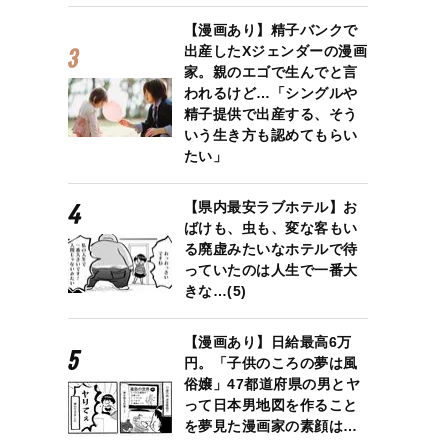
【漫画あり】精子バンクで
出産したXジェンダーの漫画
家。親のエゴで生んでと言
われるけど…「シングルや
精子提供で出産する、そう
いう生き方も認めてもらい
たい」
【県内最安ラブホテル】お
ばけも、虫も、変な客もい
る廃虚みたいなホテルで待
っていたのは人生で一番大
きな…(5)
【漫画あり】日給最高6万
円。「子供のころの夢は風
俗嬢」47都道府県の男とヤ
って日本男地図を作ること
を夢見た漫画家の素顔は…