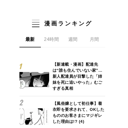
漫画ランキング
最新
24時間
週間
月間
【新連載・漫画】配達先
は“誰も住んでいない家”…
新人配達員が目撃した「姉
妹を死に追いやった」むご
すぎる真相
【風俗嬢として初仕事】着
衣即を要求されて、OKした
もののお客さまにマジギレ
した理由は!? (4)