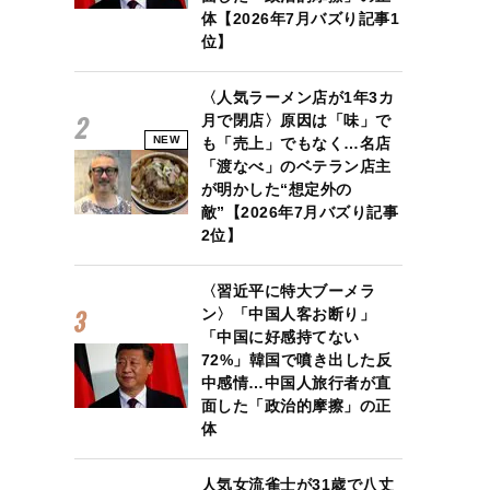
体【2026年7月バズり記事1
位】
〈人気ラーメン店が1年3カ
月で閉店〉原因は「味」で
NEW
も「売上」でもなく…名店
「渡なべ」のベテラン店主
が明かした“想定外の
敵”【2026年7月バズり記事
2位】
〈習近平に特大ブーメラ
ン〉「中国人客お断り」
「中国に好感持てない
72%」韓国で噴き出した反
中感情…中国人旅行者が直
面した「政治的摩擦」の正
体
人気女流雀士が31歳で八丈