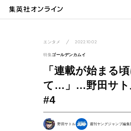
教
2022.10.02
エンタメ
特集
ゴールデンカムイ
「連載が始まる頃
て…」…野田サト
#4
野田サトル
週刊ヤングジャンプ編集