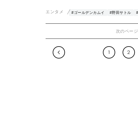
エンタメ
#ゴールデンカムイ
#野田サトル
次のペー
1
2