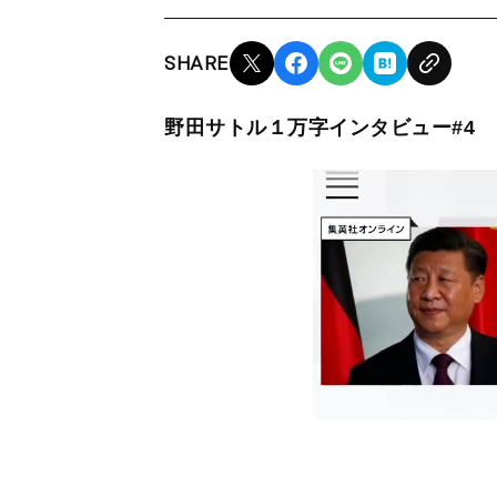
SHARE
野田サトル１万字インタビュー#4