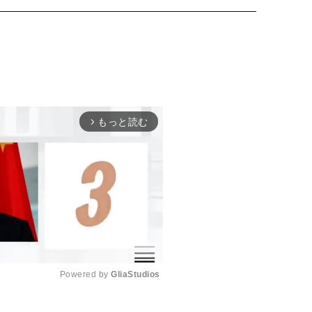
もっと読む
arrow_forward_ios
Powered by 
GliaStudios