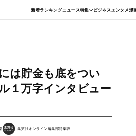
特集一覧を見る
漫画一覧を見る
新着
ランキング
ニュース
特集
ビジネス
エンタメ
漫
養・カルチャー
暮らし
スポーツ
ヘルスケア
美容
グルメ
には貯金も底をつい
ル１万字インタビュー
部
集英社オンライン編集部特集班