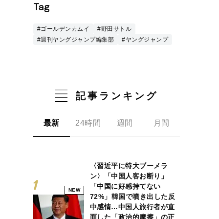
Tag
#ゴールデンカムイ
#野田サトル
#週刊ヤングジャンプ編集部
#ヤングジャンプ
記事ランキング
最新
24時間
週間
月間
〈習近平に特大ブーメラ
ン〉「中国人客お断り」
「中国に好感持てない
NEW
72%」韓国で噴き出した反
中感情…中国人旅行者が直
面した「政治的摩擦」の正