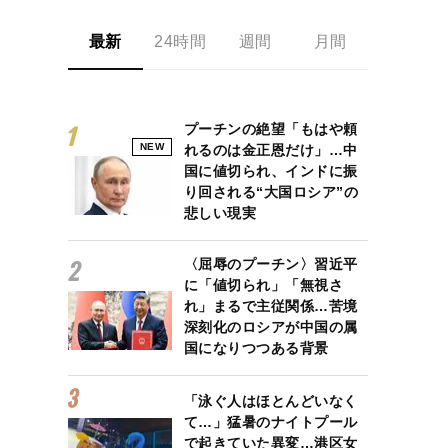
最新
24時間
週間
月間
プーチンの絶望「もはや頼
NEW
れるのは金正恩だけ」…中
国に値切られ、インドに振
り回される“大国ロシア”の
悲しい現実
〈屈辱のプーチン〉習近平
に「値切られ」「無視さ
れ」まるで主従関係…苦境
深刻化のロシアが中国の属
国になりつつある背景
「泳ぐ人はほとんどいなく
て…」猛暑のナイトプール
で起きていた異変…港区女