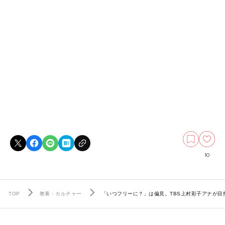
10
TOP
教養・カルチャー
「いつフリーに？」は偏見。TBS上村彩子アナが目