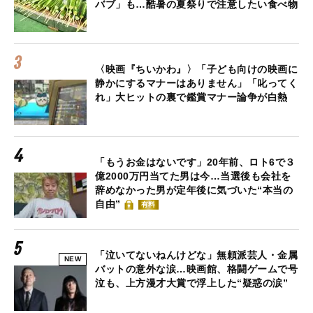
バブ」も…酷暑の夏祭りで注意したい食べ物
〈映画『ちいかわ』〉「子ども向けの映画に
静かにするマナーはありません」「叱ってく
れ」大ヒットの裏で鑑賞マナー論争が白熱
「もうお金はないです」20年前、ロト6で３
億2000万円当てた男は今…当選後も会社を
辞めなかった男が定年後に気づいた“本当の
自由”
有料
「泣いてないねんけどな」無頼派芸人・金属
NEW
バットの意外な涙…映画館、格闘ゲームで号
泣も、上方漫才大賞で浮上した“疑惑の涙”