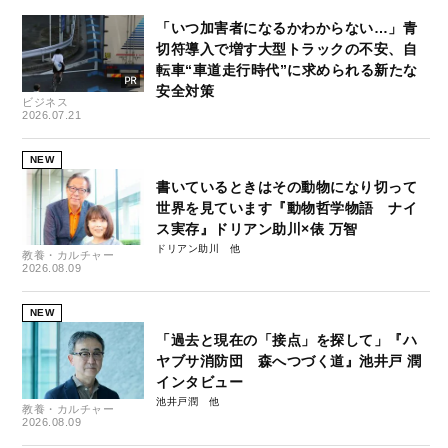
「いつ加害者になるかわからない…」青
切符導入で増す大型トラックの不安、自
転車“車道走行時代”に求められる新たな
安全対策
ビジネス
2026.07.21
NEW
書いているときはその動物になり切って
世界を見ています『動物哲学物語 ナイ
ス実存』ドリアン助川×俵 万智
ドリアン助川
教養・カルチャー
2026.08.09
NEW
「過去と現在の「接点」を探して」『ハ
ヤブサ消防団 森へつづく道』池井戸 潤
インタビュー
池井戸潤
教養・カルチャー
2026.08.09