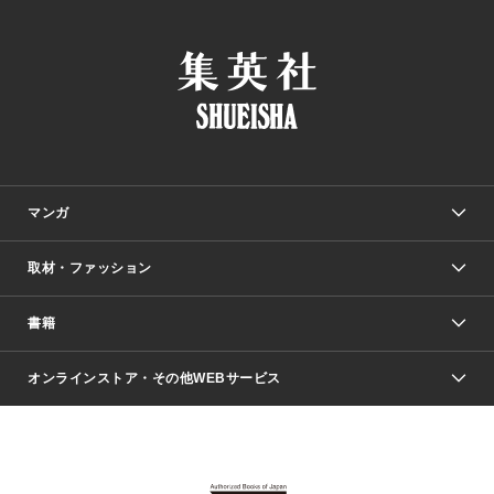
マンガ
取材・ファッション
少年マンガ
週刊少年ジャンプ
書籍
ファッション・美容
青年マンガ
ジャンプSQ.
Seventeen
週刊ヤングジャンプ
オンラインストア・その他WEBサービス
文芸・文庫・総合
芸能・情報・スポーツ
少女マンガ
Vジャンプ
non-no Web
ヤングジャンプ定期購読デジタル
すばる
Myojo
オンラインストア
りぼん
学芸・ノンフィクション・新書
最強ジャンプ
女性マンガ
@BAILA
ヤンジャン＋
小説すばる
週プレNEWS
マーガレット
集英社OTOコンテンツ
集英社 学芸編集部
少年ジャンプ＋