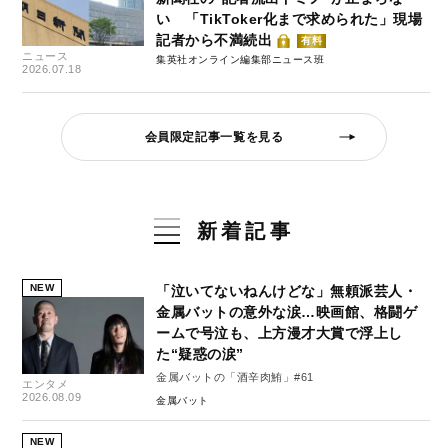
い 「TikToker化まで求められた」現場
記者から不満続出
有料
ニュース
集英社オンライン編集部ニュース班
2026.07.18
会員限定記事一覧を見る
新着記事
NEW
「泣いてないねんけどな」無頼派芸人・
金属バットの意外な涙…映画館、格闘ゲ
ームで号泣も、上方漫才大賞で浮上し
た“疑惑の涙”
金属バットの「酒辛肉鮪」#61
エンタメ
2026.08.09
金属バット
NEW