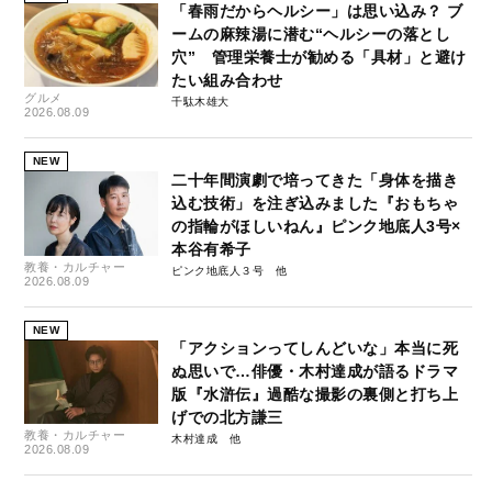
「春雨だからヘルシー」は思い込み？ ブ
ームの麻辣湯に潜む“ヘルシーの落とし
穴” 管理栄養士が勧める「具材」と避け
たい組み合わせ
グルメ
千駄木雄大
2026.08.09
NEW
二十年間演劇で培ってきた「身体を描き
込む技術」を注ぎ込みました『おもちゃ
の指輪がほしいねん』ピンク地底人3号×
本谷有希子
教養・カルチャー
ピンク地底人３号
2026.08.09
NEW
「アクションってしんどいな」本当に死
ぬ思いで…俳優・木村達成が語るドラマ
版『水滸伝』過酷な撮影の裏側と打ち上
げでの北方謙三
教養・カルチャー
木村達成
2026.08.09