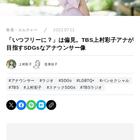
2022.07.22
教養・カルチャー
「いつフリーに？」は偏見。TBS上村彩子アナが
目指すSDGsなアナウンサー像
上村彩子
堤美佳子
#アナウンサー
#ラジオ
#SDGs
#LGBTQ+
#パンセクシャル
#TBS
#上村彩子
#スナックSDGs
#TBSラジオ