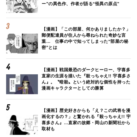
ー”の異色作、作者が語る“怪異の原点”
【漫画】「この部屋、何かありましたか？」
郵便配達員が住人から尋ねられた奇妙な言
葉… 仕事の中で知ってしまった“部屋の秘
密”とは
【漫画】戦国最恐のダークヒーロー、宇喜多
直家の生涯を描いた『殺っちゃえ!! 宇喜多さ
ん』。〝暗殺〟という絶対的な個性を持った
漫画キャラクターとしての勝算
【漫画】歴史好きからも「え？この武将を漫
画化するの？」と驚かれる『殺っちゃえ!! 宇
喜多さん』…直家の故郷・岡山の新聞社から
取材も