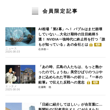
会員限定記事
AI相場「第2幕」へ！ バブルはまだ崩壊
していない…大化け期待の注目銘柄５
選！ NVIDIA一強時代に終止符を打つ「誰
もが知っている」あの会社とは
有料
ニュース
石井僚一
2026.08.03
「あの時、広島の人たちは、もっと熱か
ったのでしょうね」美空ひばりのつぶや
きに込められた平和への祈り…『一本の
鉛筆』で伝えた反戦への意志
有料
エンタメ
佐藤剛
2025.08.06
「日経に紹介してほしい」が合言葉に…
新聞社の“記者流出ドミノ”が止まらな