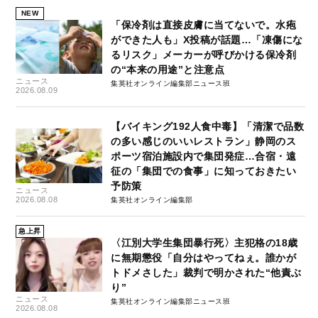
NEW
「保冷剤は直接皮膚に当てないで。水疱
ができた人も」X投稿が話題…「凍傷にな
るリスク」メーカーが呼びかける保冷剤
の“本来の用途”と注意点
ニュース
集英社オンライン編集部ニュース班
2026.08.09
【バイキング192人食中毒】「清潔で品数
の多い感じのいいレストラン」静岡のス
ポーツ宿泊施設内で集団発症…合宿・遠
征の「集団での食事」に知っておきたい
予防策
ニュース
2026.08.08
集英社オンライン編集部
急上昇
〈江別大学生集団暴行死〉主犯格の18歳
に無期懲役「自分はやってねぇ。誰かが
トドメさした」裁判で明かされた“他責ぶ
り”
ニュース
集英社オンライン編集部ニュース班
2026.08.08