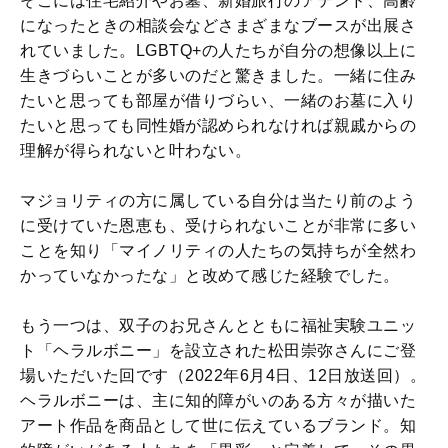
そこには住宅紹介やお墓、新婚旅行のアテンド、高齢
になったときの相談会などさまざまなブースが出展さ
れていました。LGBTQ+の人たちが自分の想像以上に
生きづらいことが多いのだと驚きました。一緒に住み
たいと思っても部屋が借りづらい、一緒のお墓に入り
たいと思っても同性婚が認められなければ親戚からの
理解が得られないと叶わない。
マジョリティの方に属している自分は当たり前のよう
に受けていた恩恵も、受けられないことが非常に多い
ことを知り「マイノリティの人たちの気持ちが全然わ
かっていなかったな」と改めて感じた経験でした。
もう一つは、双子のお兄さんとともに福祉実験ユニッ
ト「ヘラルボニー」を設立された松田崇弥さんにご登
場いただいた回です（2022年6月4日、12日放送回）。
ヘラルボニーは、主に知的障がいのある方々が描いた
アート作品を商品として世に伝えているブランド。知