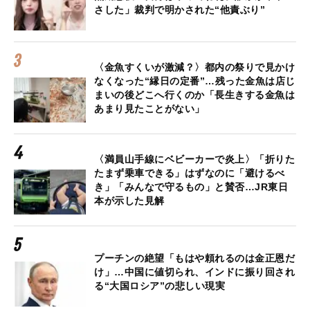
さした」裁判で明かされた“他責ぶり”
〈金魚すくいが激減？〉都内の祭りで見かけ
なくなった“縁日の定番”…残った金魚は店じ
まいの後どこへ行くのか「長生きする金魚は
あまり見たことがない」
〈満員山手線にベビーカーで炎上〉「折りた
たまず乗車できる」はずなのに「避けるべ
き」「みんなで守るもの」と賛否…JR東日
本が示した見解
プーチンの絶望「もはや頼れるのは金正恩だ
け」…中国に値切られ、インドに振り回され
る“大国ロシア”の悲しい現実