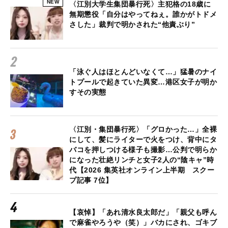
NEW
〈江別大学生集団暴行死〉主犯格の18歳に
無期懲役「自分はやってねぇ。誰かがトドメ
さした」裁判で明かされた“他責ぶり”
「泳ぐ人はほとんどいなくて…」猛暑のナイ
トプールで起きていた異変…港区女子が明か
すその実態
〈江別・集団暴行死〉「グロかった…」全裸
にして、髪にライターで火をつけ、背中にタ
バコを押しつける様子も撮影…公判で明らか
になった壮絶リンチと女子2人の“陰キャ”時
代【2026 集英社オンライン上半期 スクー
プ記事 7位】
【哀悼】「あれ清水良太郎だ」「親父も呼ん
で麻雀やろうや（笑）」バカにされ、ゴキブ