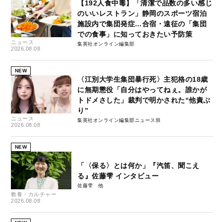
【192人食中毒】「清潔で品数の多い感じ
のいいレストラン」静岡のスポーツ宿泊
施設内で集団発症…合宿・遠征の「集団
での食事」に知っておきたい予防策
ニュース
集英社オンライン編集部
2026.08.08
NEW
〈江別大学生集団暴行死〉主犯格の18歳
に無期懲役「自分はやってねぇ。誰かが
トドメさした」裁判で明かされた“他責ぶ
り”
ニュース
集英社オンライン編集部ニュース班
2026.08.08
NEW
「〈保る〉とは何か」『汽笛、聞こえ
る』佐藤雫 インタビュー
佐藤雫
教養・カルチャー
2026.08.08