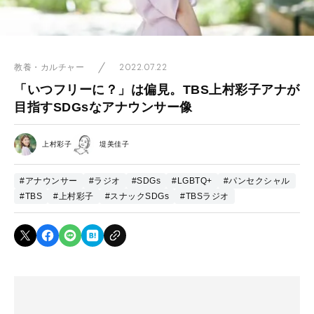
2022.07.22
教養・カルチャー
「いつフリーに？」は偏見。TBS上村彩子アナが
目指すSDGsなアナウンサー像
上村彩子
堤美佳子
#アナウンサー
#ラジオ
#SDGs
#LGBTQ+
#パンセクシャル
#TBS
#上村彩子
#スナックSDGs
#TBSラジオ