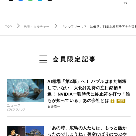
10
TOP
教養・カルチャー
「いつフリーに？」は偏見。TBS上村彩子アナが目
会員限定記事
AI相場「第2幕」へ！ バブルはまだ崩壊
していない…大化け期待の注目銘柄５
選！ NVIDIA一強時代に終止符を打つ「誰
もが知っている」あの会社とは
有料
ニュース
石井僚一
2026.08.03
「あの時、広島の人たちは、もっと熱か
ったのでしょうね」美空ひばりのつぶや