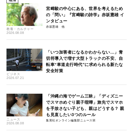
NEW
宮﨑駿の中心にある、世界を考えるため
の「問い」『宮﨑駿の詩学』赤坂憲雄 イ
ンタビュー
赤坂憲雄
教養・カルチャー
2026.08.08
「いつ加害者になるかわからない…」青
切符導入で増す大型トラックの不安、自
転車“車道走行時代”に求められる新たな
安全対策
ビジネス
2026.07.21
「沖縄の海でゲーム三昧」「ディズニー
でスマホめぐり親子喧嘩」旅先でスマホ
を手放さない子ども、親はどうする？ 親
も見直したい3つのルール
ニュース
集英社オンライン編集部ニュース班
2026.08.08