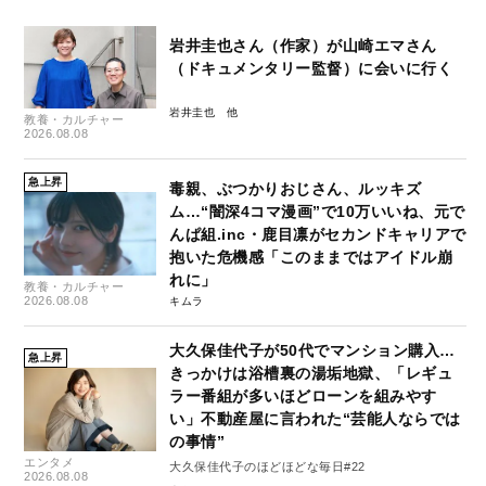
岩井圭也さん（作家）が山崎エマさん
（ドキュメンタリー監督）に会いに行く
岩井圭也
教養・カルチャー
2026.08.08
急上昇
毒親、ぶつかりおじさん、ルッキズ
ム…“闇深4コマ漫画”で10万いいね、元で
んぱ組.inc・鹿目凛がセカンドキャリアで
抱いた危機感「このままではアイドル崩
れに」
教養・カルチャー
2026.08.08
キムラ
大久保佳代子が50代でマンション購入…
急上昇
きっかけは浴槽裏の湯垢地獄、「レギュ
ラー番組が多いほどローンを組みやす
い」不動産屋に言われた“芸能人ならでは
の事情”
エンタメ
大久保佳代子のほどほどな毎日#22
2026.08.08