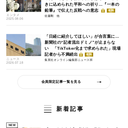
きに込められた平和への祈り…『一本の
鉛筆』で伝えた反戦への意志
有料
エンタメ
佐藤剛
2025.08.06
「日経に紹介してほしい」が合言葉に…
新聞社の“記者流出ドミノ”が止まらな
い 「TikToker化まで求められた」現場
記者から不満続出
有料
ニュース
集英社オンライン編集部ニュース班
2026.07.18
会員限定記事一覧を見る
新着記事
NEW