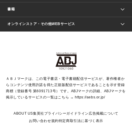
週刊少年ジャンプ
書籍
ファッション・美容
青年マンガ
ジャンプSQ.
Seventeen
週刊ヤングジャンプ
オンラインストア・その他WEBサービス
文芸・文庫・総合
芸能・情報・スポーツ
少女マンガ
Vジャンプ
non-no Web
ヤングジャンプ定期購読デジタル
すばる
Myojo
オンラインストア
りぼん
学芸・ノンフィクション・新書
最強ジャンプ
女性マンガ
@BAILA
ヤンジャン＋
小説すばる
週プレNEWS
マーガレット
集英社OTOコンテンツ
集英社 学芸編集部
少年ジャンプ＋
その他WEBサービス
クッキー
ライトノベル・ノベライズ
MAQUIA ONLINE
となりのヤングジャンプ
集英社 文芸ステーション
週プレ グラジャパ！
別冊マーガレット
SHUEISHA MANGA-ART HERITAGE
集英社 ビジネス書
ゼブラック
ココハナ
SHUEISHA ADNAVI
SPUR.JP
集英社Webマガジン Cobalt
グランドジャンプ
web 集英社文庫
キッズ
web Sportiva
マンガMee
ジャンプキャラクターズストア
集英社新書
ジャンプルーキー！
月刊オフィスユー
ＡＢＪマークは、この電子書店・電子書籍配信サービスが、著作権者か
EDITOR'S LAB
LEE
集英社オレンジ文庫
ウルトラジャンプ
青春と読書
パラスポ＋！
らコンテンツ使用許諾を得た正規版配信サービスであることを示す登録
集英社みらい文庫
リマコミ＋
HAPPY PLUS STORE
集英社新書プラス
ジャンプTOON
商標（登録番号 第6091713号）です。ABJマークの詳細、ABJマークを
Marisol
シフォン文庫
アジア人物史
S-KIDS.LAND
マンガMeets
掲示しているサービスの一覧はこちら →
https://aebs.or.jp/
shueisha vox
よみタイ
S-MANGA
Web éclat
ダッシュエックス文庫
LEEマルシェ
kotoba
集英社ジャンプリミックス
ABOUT US
集英社プライバシーガイドライン
広告掲載について
T JAPAN:The New York Times Style Magazine
JUMP j BOOKS
お問い合わせ
規約
特定商取引法に基づく表示
SHOP Marisol
e!集英社
集英社コミック文庫
集英社女性誌ポータル