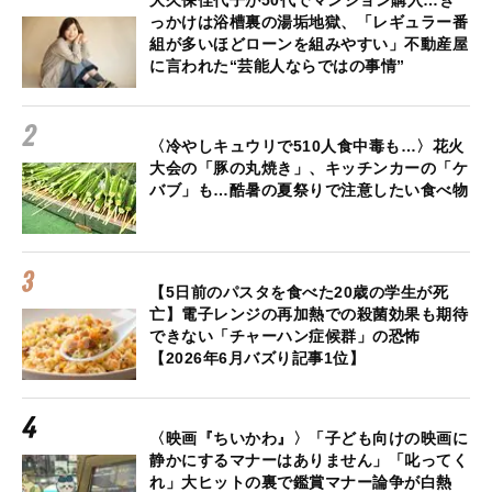
っかけは浴槽裏の湯垢地獄、「レギュラー番
組が多いほどローンを組みやすい」不動産屋
に言われた“芸能人ならではの事情”
〈冷やしキュウリで510人食中毒も…〉花火
大会の「豚の丸焼き」、キッチンカーの「ケ
バブ」も…酷暑の夏祭りで注意したい食べ物
【5日前のパスタを食べた20歳の学生が死
亡】電子レンジの再加熱での殺菌効果も期待
できない「チャーハン症候群」の恐怖
【2026年6月バズり記事1位】
〈映画『ちいかわ』〉「子ども向けの映画に
静かにするマナーはありません」「叱ってく
れ」大ヒットの裏で鑑賞マナー論争が白熱