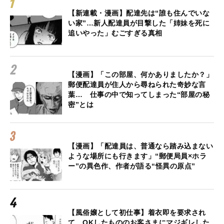
【新連載・漫画】配達先は“誰も住んでいな
い家”…新人配達員が目撃した「姉妹を死に
追いやった」むごすぎる真相
【漫画】「この部屋、何かありましたか？」
郵便配達員が住人から尋ねられた奇妙な言
葉… 仕事の中で知ってしまった“部屋の秘
密”とは
【漫画】「配達員は、普通なら踏み込まない
ような場所にも行きます」“郵便局員×ホラ
ー”の異色作、作者が語る“怪異の原点”
【風俗嬢として初仕事】着衣即を要求され
て、OKしたもののお客さまにマジギレした