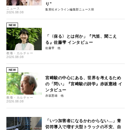
り”
ニュース
集英社オンライン編集部ニュース班
2026.08.08
NEW
「〈保る〉とは何か」『汽笛、聞こえ
る』佐藤雫 インタビュー
佐藤雫
教養・カルチャー
2026.08.08
NEW
宮﨑駿の中心にある、世界を考えるため
の「問い」『宮﨑駿の詩学』赤坂憲雄 イ
ンタビュー
赤坂憲雄
教養・カルチャー
2026.08.08
「いつ加害者になるかわからない…」青
切符導入で増す大型トラックの不安、自