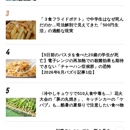
「３食フライドポテト」で中学生はなぜ死ん
だのか…司法解剖で見えてきた「500円生
活」の過酷な現実
【5日前のパスタを食べた20歳の学生が死
亡】電子レンジの再加熱での殺菌効果も期待
できない「チャーハン症候群」の恐怖
【2026年6月バズり記事1位】
〈冷やしキュウリで510人食中毒も…〉花火
大会の「豚の丸焼き」、キッチンカーの「ケ
バブ」も…酷暑の夏祭りで注意したい食べ物