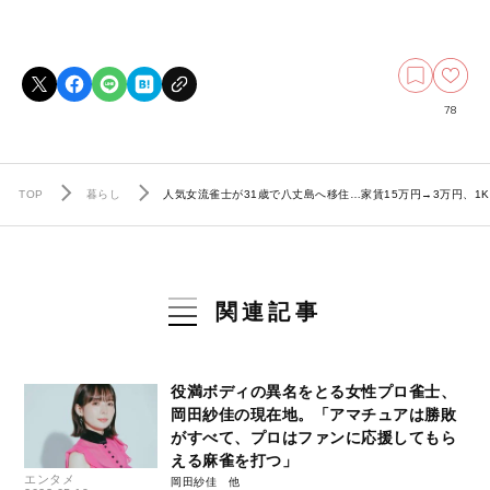
78
TOP
暮らし
人気女流雀士が31歳で八丈島へ移住…家賃15万円→3万円、1
関連記事
役満ボディの異名をとる女性プロ雀士、
岡田紗佳の現在地。「アマチュアは勝敗
がすべて、プロはファンに応援してもら
える麻雀を打つ」
エンタメ
岡田紗佳