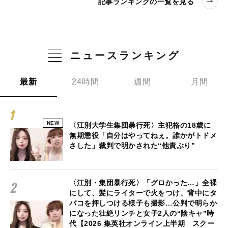
記事ランキングの一覧を見る
ニュースランキング
最新
24時間
週間
月間
NEW
〈江別大学生集団暴行死〉主犯格の18歳に
無期懲役「自分はやってねぇ。誰かがトドメ
さした」裁判で明かされた“他責ぶり”
〈江別・集団暴行死〉「グロかった…」全裸
にして、髪にライターで火をつけ、背中にタ
バコを押しつける様子も撮影…公判で明らか
になった壮絶リンチと女子2人の“陰キャ”時
代【2026 集英社オンライン上半期 スクー