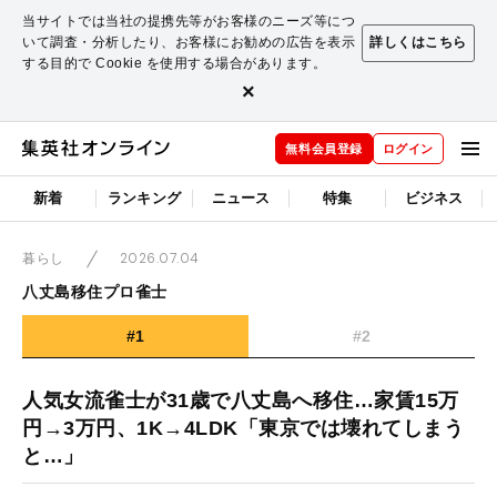
当サイトでは当社の提携先等がお客様のニーズ等につ
いて調査・分析したり、お客様にお勧めの広告を表示
詳しくはこちら
する目的で Cookie を使用する場合があります。
×
無料会員登録
ログイン
新着
ランキング
ニュース
特集
ビジネス
2026.07.04
暮らし
八丈島移住プロ雀士
#1
#2
人気女流雀士が31歳で八丈島へ移住…家賃15万
円→3万円、1K→4LDK「東京では壊れてしまう
と…」