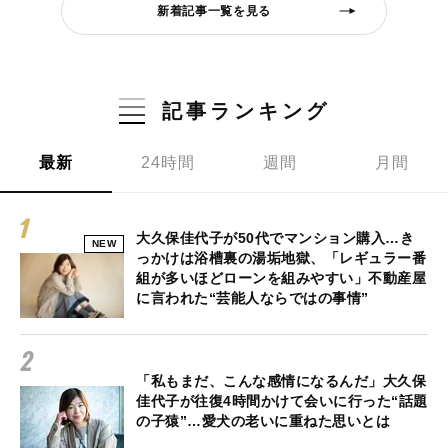
新着記事一覧を見る
記事ランキング
最新
24時間
週間
月間
大久保佳代子が50代でマンション購入…き
NEW
っかけは浴槽裏の湯垢地獄、「レギュラー番
組が多いほどローンを組みやすい」不動産屋
に言われた“芸能人ならではの事情”
「私もまだ、こんな感情になるんだ」大久保
佳代子が往復4時間かけて会いに行った“話題
の子猿”…愛犬の老いに重ねた思いとは