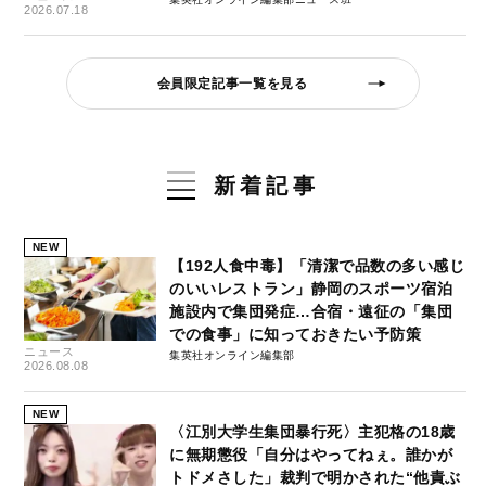
2026.07.18
会員限定記事一覧を見る
新着記事
NEW
【192人食中毒】「清潔で品数の多い感じ
のいいレストラン」静岡のスポーツ宿泊
施設内で集団発症…合宿・遠征の「集団
での食事」に知っておきたい予防策
ニュース
集英社オンライン編集部
2026.08.08
NEW
〈江別大学生集団暴行死〉主犯格の18歳
に無期懲役「自分はやってねぇ。誰かが
トドメさした」裁判で明かされた“他責ぶ