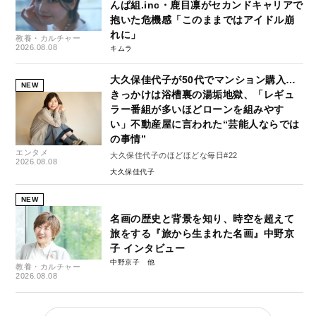
んぱ組.inc・鹿目凛がセカンドキャリアで
抱いた危機感「このままではアイドル崩
れに」
教養・カルチャー
2026.08.08
キムラ
大久保佳代子が50代でマンション購入…
NEW
きっかけは浴槽裏の湯垢地獄、「レギュ
ラー番組が多いほどローンを組みやす
い」不動産屋に言われた“芸能人ならでは
の事情”
エンタメ
大久保佳代子のほどほどな毎日#22
2026.08.08
大久保佳代子
NEW
名画の歴史と背景を知り、時空を超えて
旅をする『旅から生まれた名画』中野京
子 インタビュー
中野京子
教養・カルチャー
2026.08.08