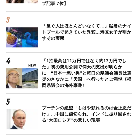
プ記事 7位】
「泳ぐ人はほとんどいなくて…」猛暑のナイ
トプールで起きていた異変…港区女子が明か
すその実態
「1泊最高は11万円ではなく約17万円でし
NEW
た」初の費用公開で仰天の支出が明らか
に “日本一悪い男”と軽口の県議会議長は震
災のさなかに「天国」へ行ったとご満悦《福
岡県議会の海外豪遊〉
プーチンの絶望「もはや頼れるのは金正恩だ
け」…中国に値切られ、インドに振り回され
る“大国ロシア”の悲しい現実