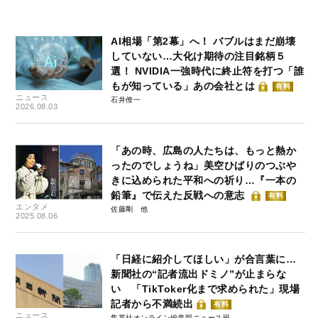
AI相場「第2幕」へ！ バブルはまだ崩壊
していない…大化け期待の注目銘柄５
選！ NVIDIA一強時代に終止符を打つ「誰
もが知っている」あの会社とは
有料
ニュース
石井僚一
2026.08.03
「あの時、広島の人たちは、もっと熱か
ったのでしょうね」美空ひばりのつぶや
きに込められた平和への祈り…『一本の
鉛筆』で伝えた反戦への意志
有料
エンタメ
佐藤剛
2025.08.06
「日経に紹介してほしい」が合言葉に…
新聞社の“記者流出ドミノ”が止まらな
い 「TikToker化まで求められた」現場
記者から不満続出
有料
ニュース
集英社オンライン編集部ニュース班