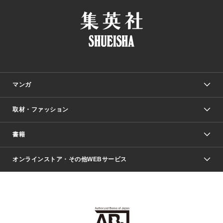
マンガ
取材・ファッション
少年マンガ
週刊少年ジャンプ
書籍
ファッション・美容
青年マンガ
ジャンプSQ.
Seventeen
週刊ヤングジャンプ
オンラインストア・その他WEBサービス
文芸・文庫・総合
芸能・情報・スポーツ
少女マンガ
Vジャンプ
non-no Web
ヤングジャンプ定期購読デジタル
すばる
Myojo
オンラインストア
りぼん
学芸・ノンフィクション・新書
最強ジャンプ
女性マンガ
@BAILA
ヤンジャン＋
小説すばる
週プレNEWS
マーガレット
集英社OTOコンテンツ
集英社 学芸編集部
少年ジャンプ＋
その他WEBサービス
クッキー
ライトノベル・ノベライズ
MAQUIA ONLINE
となりのヤングジャンプ
集英社 文芸ステーション
週プレ グラジャパ！