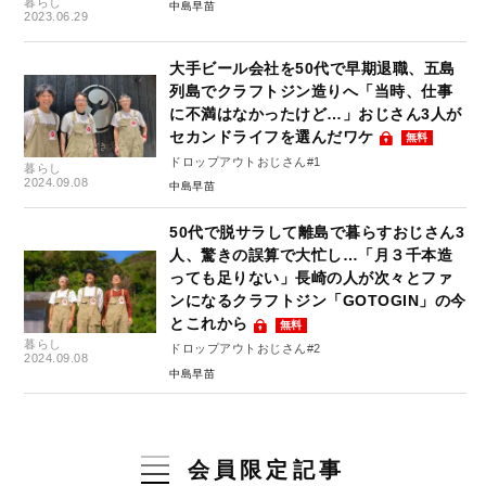
暮らし
中島早苗
2023.06.29
大手ビール会社を50代で早期退職、五島
列島でクラフトジン造りへ「当時、仕事
に不満はなかったけど…」おじさん3人が
セカンドライフを選んだワケ
無料
ドロップアウトおじさん#1
暮らし
2024.09.08
中島早苗
50代で脱サラして離島で暮らすおじさん3
人、驚きの誤算で大忙し…「月３千本造
っても足りない」長崎の人が次々とファ
ンになるクラフトジン「GOTOGIN」の今
とこれから
無料
暮らし
ドロップアウトおじさん#2
2024.09.08
中島早苗
会員限定記事