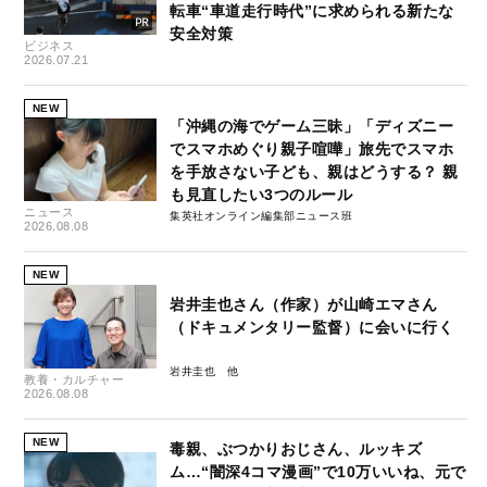
転車“車道走行時代”に求められる新たな
安全対策
ビジネス
2026.07.21
NEW
「沖縄の海でゲーム三昧」「ディズニー
でスマホめぐり親子喧嘩」旅先でスマホ
を手放さない子ども、親はどうする？ 親
も見直したい3つのルール
ニュース
集英社オンライン編集部ニュース班
2026.08.08
NEW
岩井圭也さん（作家）が山崎エマさん
（ドキュメンタリー監督）に会いに行く
岩井圭也
教養・カルチャー
2026.08.08
NEW
毒親、ぶつかりおじさん、ルッキズ
ム…“闇深4コマ漫画”で10万いいね、元で