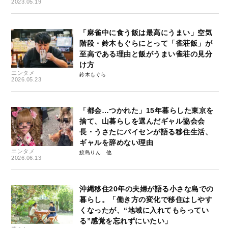
2023.05.19
「麻雀中に食う飯は最高にうまい」空気
階段・鈴木もぐらにとって「雀荘飯」が
至高である理由と飯がうまい雀荘の見分
け方
エンタメ
鈴木もぐら
2026.05.23
「都会…つかれた」15年暮らした東京を
捨て、山暮らしを選んだギャル協会会
長・うさたにパイセンが語る移住生活、
ギャルを辞めない理由
エンタメ
鮫島りん
2026.06.13
沖縄移住20年の夫婦が語る小さな島での
暮らし。「働き方の変化で移住はしやす
くなったが、“地域に入れてもらってい
る”感覚を忘れずにいたい」