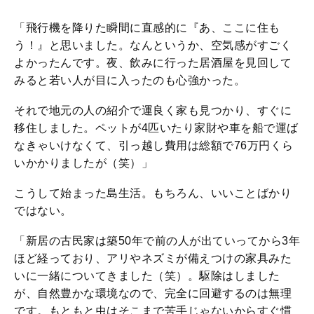
「飛行機を降りた瞬間に直感的に『あ、ここに住も
う！』と思いました。なんというか、空気感がすごく
よかったんです。夜、飲みに行った居酒屋を見回して
みると若い人が目に入ったのも心強かった。
それで地元の人の紹介で運良く家も見つかり、すぐに
移住しました。ペットが4匹いたり家財や車を船で運ば
なきゃいけなくて、引っ越し費用は総額で76万円くら
いかかりましたが（笑）」
こうして始まった島生活。もちろん、いいことばかり
ではない。
「新居の古民家は築50年で前の人が出ていってから3年
ほど経っており、アリやネズミが備えつけの家具みた
いに一緒についてきました（笑）。駆除はしました
が、自然豊かな環境なので、完全に回避するのは無理
です。もともと虫はそこまで苦手じゃないからすぐ慣