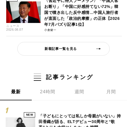
〈習近平に特大ブーメラン〉「中国人客
お断り」「中国に好感持てない72%」韓
国で噴き出した反中感情…中国人旅行者
が直面した「政治的摩擦」の正体【2026
年7月バズり記事1位】
ニュース
2026.08.07
小倉健一
新着記事一覧を見る
記事ランキング
最新
24時間
週間
月間
NEW
「子どもにとっては私しか母親がいない」持
田香織が語る、ELTデビュー30周年と“歌