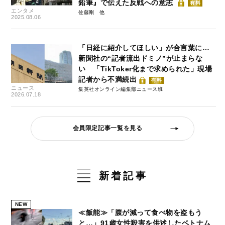
鉛筆』で伝えた反戦への意志
有料
エンタメ
佐藤剛
2025.08.06
「日経に紹介してほしい」が合言葉に…
新聞社の“記者流出ドミノ”が止まらな
い 「TikToker化まで求められた」現場
記者から不満続出
有料
ニュース
集英社オンライン編集部ニュース班
2026.07.18
会員限定記事一覧を見る
新着記事
NEW
≪飯能≫「腹が減って食べ物を盗もう
と…」91歳女性殺害を供述したベトナム