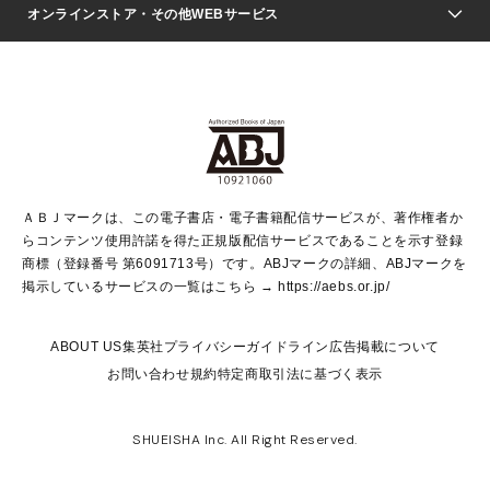
Seventeen
週刊ヤングジャンプ
オンラインストア・その他WEBサービス
文芸・文庫・総合
芸能・情報・スポーツ
少女マンガ
Vジャンプ
non-no Web
ヤングジャンプ定期購読デジタル
すばる
Myojo
オンラインストア
りぼん
学芸・ノンフィクション・新書
最強ジャンプ
女性マンガ
@BAILA
ヤンジャン＋
小説すばる
週プレNEWS
マーガレット
集英社OTOコンテンツ
集英社 学芸編集部
少年ジャンプ＋
その他WEBサービス
クッキー
ライトノベル・ノベライズ
MAQUIA ONLINE
となりのヤングジャンプ
集英社 文芸ステーション
週プレ グラジャパ！
別冊マーガレット
SHUEISHA MANGA-ART HERITAGE
集英社 ビジネス書
ゼブラック
ココハナ
SHUEISHA ADNAVI
SPUR.JP
集英社Webマガジン Cobalt
グランドジャンプ
web 集英社文庫
キッズ
web Sportiva
マンガMee
ジャンプキャラクターズストア
集英社新書
ジャンプルーキー！
月刊オフィスユー
ＡＢＪマークは、この電子書店・電子書籍配信サービスが、著作権者か
EDITOR'S LAB
LEE
集英社オレンジ文庫
ウルトラジャンプ
青春と読書
パラスポ＋！
らコンテンツ使用許諾を得た正規版配信サービスであることを示す登録
集英社みらい文庫
リマコミ＋
HAPPY PLUS STORE
集英社新書プラス
ジャンプTOON
商標（登録番号 第6091713号）です。ABJマークの詳細、ABJマークを
Marisol
シフォン文庫
アジア人物史
S-KIDS.LAND
マンガMeets
掲示しているサービスの一覧はこちら →
https://aebs.or.jp/
shueisha vox
よみタイ
S-MANGA
Web éclat
ダッシュエックス文庫
LEEマルシェ
kotoba
集英社ジャンプリミックス
ABOUT US
集英社プライバシーガイドライン
広告掲載について
T JAPAN:The New York Times Style Magazine
JUMP j BOOKS
お問い合わせ
規約
特定商取引法に基づく表示
SHOP Marisol
e!集英社
集英社コミック文庫
集英社女性誌ポータル
éclat premium
imidas
MEN'S NON-NO WEB
SHUEISHA Inc. All Right Reserved.
mirabella
UOMO