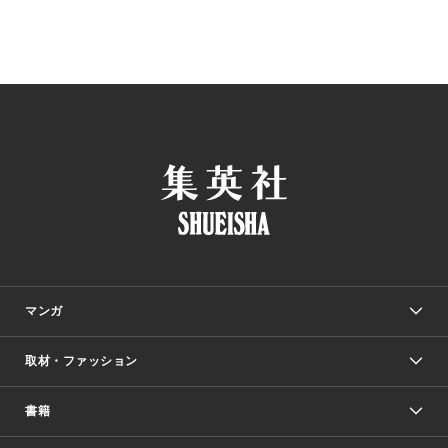
マンガ
取材・ファッション
少年マンガ
週刊少年ジャンプ
書籍
ファッション・美容
青年マンガ
ジャンプSQ.