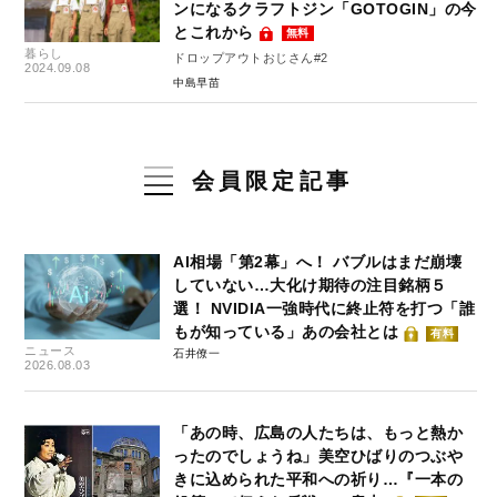
ンになるクラフトジン「GOTOGIN」の今
とこれから
無料
暮らし
ドロップアウトおじさん#2
2024.09.08
中島早苗
会員限定記事
AI相場「第2幕」へ！ バブルはまだ崩壊
していない…大化け期待の注目銘柄５
選！ NVIDIA一強時代に終止符を打つ「誰
もが知っている」あの会社とは
有料
ニュース
石井僚一
2026.08.03
「あの時、広島の人たちは、もっと熱か
ったのでしょうね」美空ひばりのつぶや
きに込められた平和への祈り…『一本の