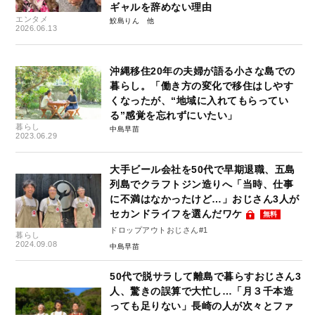
ギャルを辞めない理由
エンタメ
鮫島りん
2026.06.13
沖縄移住20年の夫婦が語る小さな島での
暮らし。「働き方の変化で移住はしやす
くなったが、“地域に入れてもらってい
る”感覚を忘れずにいたい」
暮らし
中島早苗
2023.06.29
大手ビール会社を50代で早期退職、五島
列島でクラフトジン造りへ「当時、仕事
に不満はなかったけど…」おじさん3人が
セカンドライフを選んだワケ
無料
ドロップアウトおじさん#1
暮らし
2024.09.08
中島早苗
50代で脱サラして離島で暮らすおじさん3
人、驚きの誤算で大忙し…「月３千本造
っても足りない」長崎の人が次々とファ