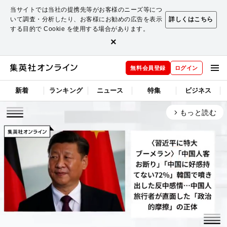
当サイトでは当社の提携先等がお客様のニーズ等につ
いて調査・分析したり、お客様にお勧めの広告を表示
詳しくはこちら
する目的で Cookie を使用する場合があります。
×
無料会員登録
ログイン
新着
ランキング
ニュース
特集
ビジネス
もっと読む
arrow_forward_ios