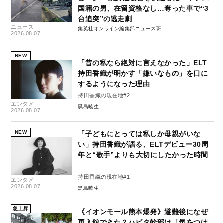
国籍の男、在留資格なし…奪った車で“3
台追突”の逃走劇
ニュース
集英社オンライン編集部ニュース班
2026.08.07
NEW
「昔の私なら絶対に言えなかった」ELT
持田香織が明かす「嫌いなもの」を口に
するようになった理由
持田香織の現在地#2
エンタメ
黒島暁生
2026.08.07
NEW
「子どもにとっては私しか母親がいな
い」持田香織が語る、ELTデビュー30周
年と“歌手”よりも大切にしたかった時間
持田香織の現在地#1
エンタメ
2026.08.07
黒島暁生
急上昇
《イオンモール熊本爆発》避難後になぜ
再入館できた？ハビタ幹部は「気をつけ