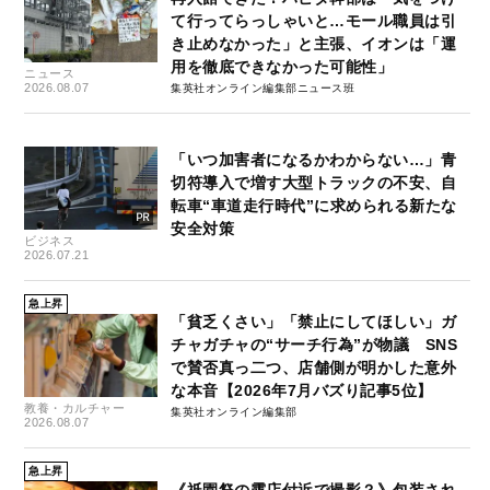
て行ってらっしゃいと…モール職員は引
き止めなかった」と主張、イオンは「運
用を徹底できなかった可能性」
ニュース
2026.08.07
集英社オンライン編集部ニュース班
「いつ加害者になるかわからない…」青
切符導入で増す大型トラックの不安、自
転車“車道走行時代”に求められる新たな
安全対策
ビジネス
2026.07.21
急上昇
「貧乏くさい」「禁止にしてほしい」ガ
チャガチャの“サーチ行為”が物議 SNS
で賛否真っ二つ、店舗側が明かした意外
な本音【2026年7月バズり記事5位】
教養・カルチャー
集英社オンライン編集部
2026.08.07
急上昇
《祇園祭の露店付近で撮影？》包装され