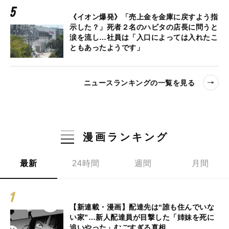
《イオン爆発》「売上金を金庫に戻すよう指
示した？」死者２名のハビタの店長に問うと
涙を流し…社員は「入口によっては入れたこ
ともあったようです」
ニュースランキングの一覧を見る
漫画ランキング
最新
24時間
週間
月間
【新連載・漫画】配達先は“誰も住んでいな
い家”…新人配達員が目撃した「姉妹を死に
追いやった」むごすぎる真相