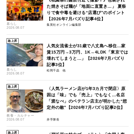
た焼きそば麺が「地面に直置き…」 夏祭
りで食中毒を避ける“店選び”のポイント
【2026年7月バズり記事4位】
暮らし
集英社オンライン編集部
2026.08.07
急上昇
人気女流雀士が31歳で八丈島へ移住…家
賃15万円→3万円、1K→4LDK「東京では
壊れてしまうと…」【2026年7月バズり
記事3位】
暮らし
松岡千晶
2026.08.07
急上昇
〈人気ラーメン店が1年3カ月で閉店〉原
因は「味」でも「売上」でもなく…名店
「渡なべ」のベテラン店主が明かした“想
定外の敵”【2026年7月バズり記事2位】
教養・カルチャー
2026.08.07
井手隊長
急上昇