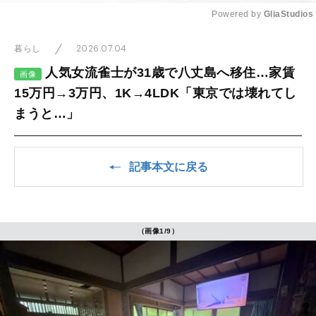
Powered by 
GliaStudios
Mute
2026.07.04
暮らし
人気女流雀士が31歳で八丈島へ移住…家賃
画像
15万円→3万円、1K→4LDK「東京では壊れてし
まうと…」
記事本文に戻る
（画像1/9）