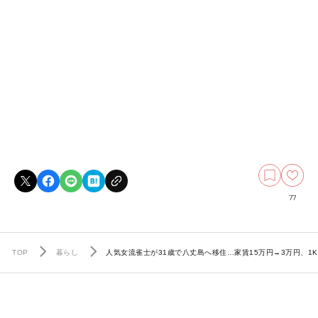
77
TOP
暮らし
人気女流雀士が31歳で八丈島へ移住…家賃15万円→3万円、1