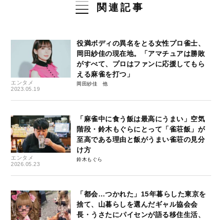
関連記事
役満ボディの異名をとる女性プロ雀士、
岡田紗佳の現在地。「アマチュアは勝敗
がすべて、プロはファンに応援してもら
える麻雀を打つ」
エンタメ
岡田紗佳
2023.05.19
「麻雀中に食う飯は最高にうまい」空気
階段・鈴木もぐらにとって「雀荘飯」が
至高である理由と飯がうまい雀荘の見分
け方
エンタメ
鈴木もぐら
2026.05.23
「都会…つかれた」15年暮らした東京を
捨て、山暮らしを選んだギャル協会会
長・うさたにパイセンが語る移住生活、