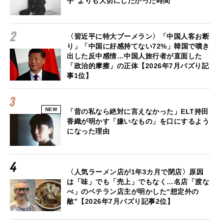
手”よりも大切にしたかった時間
〈習近平に特大ブーメラン〉「中国人客お断
り」「中国に好感持てない72%」韓国で噴き
出した反中感情…中国人旅行者が直面した
「政治的摩擦」の正体【2026年7月バズり記
事1位】
NEW
「昔の私なら絶対に言えなかった」ELT持田
香織が明かす「嫌いなもの」を口にするよう
になった理由
〈人気ラーメン店が1年3カ月で閉店〉原因
は「味」でも「売上」でもなく…名店「渡な
べ」のベテラン店主が明かした“想定外の
敵”【2026年7月バズり記事2位】