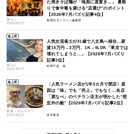
た焼きそば麺が「地面に直置き…」 夏祭
りで食中毒を避ける“店選び”のポイント
【2026年7月バズり記事4位】
暮らし
集英社オンライン編集部
2026.08.07
急上昇
人気女流雀士が31歳で八丈島へ移住…家
賃15万円→3万円、1K→4LDK「東京では
壊れてしまうと…」【2026年7月バズり
記事3位】
暮らし
松岡千晶
2026.08.07
急上昇
〈人気ラーメン店が1年3カ月で閉店〉原
因は「味」でも「売上」でもなく…名店
「渡なべ」のベテラン店主が明かした“想
定外の敵”【2026年7月バズり記事2位】
教養・カルチャー
2026.08.07
井手隊長