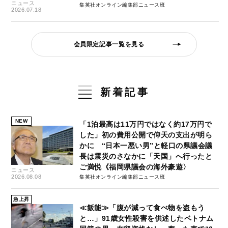
ニュース
集英社オンライン編集部ニュース班
2026.07.18
会員限定記事一覧を見る
新着記事
NEW
「1泊最高は11万円ではなく約17万円で
した」初の費用公開で仰天の支出が明ら
かに “日本一悪い男”と軽口の県議会議
長は震災のさなかに「天国」へ行ったと
ご満悦《福岡県議会の海外豪遊〉
ニュース
2026.08.08
集英社オンライン編集部ニュース班
急上昇
≪飯能≫「腹が減って食べ物を盗もう
と…」91歳女性殺害を供述したベトナム