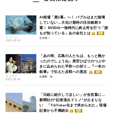
AI相場「第2幕」へ！ バブルはまだ崩壊
していない…大化け期待の注目銘柄５
選！ NVIDIA一強時代に終止符を打つ「誰
もが知っている」あの会社とは
有料
ニュース
石井僚一
2026.08.03
「あの時、広島の人たちは、もっと熱か
ったのでしょうね」美空ひばりのつぶや
きに込められた平和への祈り…『一本の
鉛筆』で伝えた反戦への意志
有料
エンタメ
佐藤剛
2025.08.06
「日経に紹介してほしい」が合言葉に…
新聞社の“記者流出ドミノ”が止まらな
い 「TikToker化まで求められた」現場
記者から不満続出
有料