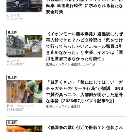
転車“車道走行時代”に求められる新たな
安全対策
ビジネス
2026.07.21
急上昇
《イオンモール熊本爆発》避難後になぜ
再入館できた？ハビタ幹部は「気をつけ
て行ってらっしゃいと…モール職員は引
き止めなかった」と主張、イオンは「運
用を徹底できなかった可能性」
ニュース
2026.08.07
集英社オンライン編集部ニュース班
急上昇
「貧乏くさい」「禁止にしてほしい」ガ
チャガチャの“サーチ行為”が物議 SNS
で賛否真っ二つ、店舗側が明かした意外
な本音【2026年7月バズり記事5位】
教養・カルチャー
集英社オンライン編集部
2026.08.07
急上昇
《祇園祭の露店付近で撮影？》包装され