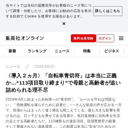
当サイトでは当社の提携先等がお客様のニーズ等につ
いて調査・分析したり、お客様にお勧めの広告を表示
詳しくはこちら
する目的で Cookie を使用する場合があります。
×
無料会員登録
ログイン
新着
ランキング
ニュース
特集
ビジネス
2026.06.01
ニュース
〈導入２ヵ月〉「自転車青切符」は本当に正義
か…“113項目取り締まり”で母親と高齢者が追い
詰められる理不尽
2026年4月に始まった自転車への“青切符”。「ルールを守れば問題な
い」「危険運転を減らすために必要だ」──そんな歓迎の声が広がる一方
で、現場からはまったく違う懸念も聞こえてくる。最も大きな影響を受
けるのは、日々子どもを乗せて走る母親や、免許返納後に自転車を生活
の足とする高齢者たちだ。113種類もの違反項目、現場警察官の裁量、
そして整備されない道路環境…。この制度は本当に“安全”のためなの