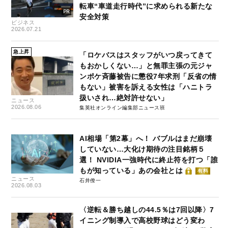
転車“車道走行時代”に求められる新たな
安全対策
ビジネス
2026.07.21
急上昇
「ロケバスはスタッフがいつ戻ってきて
もおかしくない…」と無罪主張の元ジャ
ンポケ斉藤被告に懲役7年求刑「反省の情
もない」被害を訴える女性は「ハニトラ
扱いされ…絶対許せない」
ニュース
2026.08.06
集英社オンライン編集部ニュース班
AI相場「第2幕」へ！ バブルはまだ崩壊
していない…大化け期待の注目銘柄５
選！ NVIDIA一強時代に終止符を打つ「誰
もが知っている」あの会社とは
有料
ニュース
石井僚一
2026.08.03
〈逆転＆勝ち越しの44.5％は7回以降〉7
イニング制導入で高校野球はどう変わ