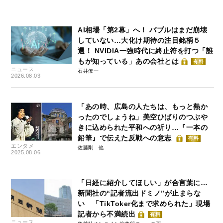
AI相場「第2幕」へ！ バブルはまだ崩壊
していない…大化け期待の注目銘柄５
選！ NVIDIA一強時代に終止符を打つ「誰
もが知っている」あの会社とは
有料
ニュース
石井僚一
2026.08.03
「あの時、広島の人たちは、もっと熱か
ったのでしょうね」美空ひばりのつぶや
きに込められた平和への祈り…『一本の
鉛筆』で伝えた反戦への意志
有料
エンタメ
佐藤剛
2025.08.06
「日経に紹介してほしい」が合言葉に…
新聞社の“記者流出ドミノ”が止まらな
い 「TikToker化まで求められた」現場
記者から不満続出
有料
ニュース