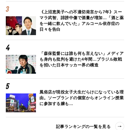
《上沼恵美子への不適切発言から7年》スー
マラ武智、誹謗中傷で酒量が増加…「酒と薬
を一緒に飲んでいた」アルコール依存症の
日々を告白
「森保監督には誰も何も言えない」メディア
も身内も批判を避けた4年間…ブラジル敗戦
を招いた日本サッカー界の構造
風俗店が現役女子大生だらけになっている理
由。ソープランドの個室からオンライン授業
に参加する嬢も…
記事ランキングの一覧を見る