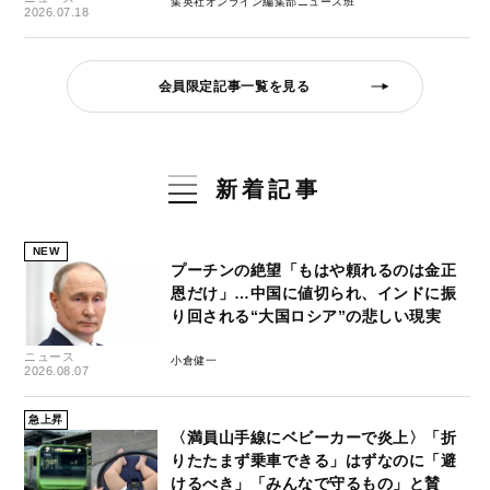
集英社オンライン編集部ニュース班
2026.07.18
会員限定記事一覧を見る
新着記事
NEW
プーチンの絶望「もはや頼れるのは金正
恩だけ」…中国に値切られ、インドに振
り回される“大国ロシア”の悲しい現実
ニュース
小倉健一
2026.08.07
急上昇
〈満員山手線にベビーカーで炎上〉「折
りたたまず乗車できる」はずなのに「避
けるべき」「みんなで守るもの」と賛