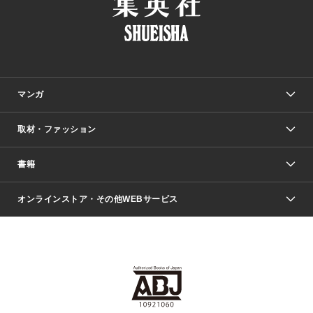
マンガ
取材・ファッション
少年マンガ
週刊少年ジャンプ
書籍
ファッション・美容
青年マンガ
ジャンプSQ.
Seventeen
週刊ヤングジャンプ
オンラインストア・その他WEBサービス
文芸・文庫・総合
芸能・情報・スポーツ
少女マンガ
Vジャンプ
non-no Web
ヤングジャンプ定期購読デジタル
すばる
Myojo
オンラインストア
りぼん
学芸・ノンフィクション・新書
最強ジャンプ
女性マンガ
@BAILA
ヤンジャン＋
小説すばる
週プレNEWS
マーガレット
集英社OTOコンテンツ
集英社 学芸編集部
少年ジャンプ＋
その他WEBサービス
クッキー
ライトノベル・ノベライズ
MAQUIA ONLINE
となりのヤングジャンプ
集英社 文芸ステーション
週プレ グラジャパ！
別冊マーガレット
SHUEISHA MANGA-ART HERITAGE
集英社 ビジネス書
ゼブラック
ココハナ
SHUEISHA ADNAVI
SPUR.JP
集英社Webマガジン Cobalt
グランドジャンプ
web 集英社文庫