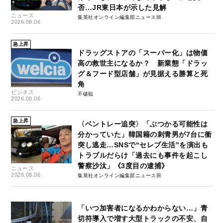
否…JR東日本が示した見解
ニュース
集英社オンライン編集部ニュース班
2026.08.06
急上昇
ドラッグストアの「スーパー化」は物価
高の救世主になるか？ 新業態「ドラッ
グ＆フード型店舗」が見据える勝算と死
角
ビジネス
不破聡
2026.08.06
急上昇
〈ベントレー追突〉「ぶつかる可能性は
分かっていた」韓国籍の刺青男が7台に衝
突し逃走…SNSで“セレブ生活”を演出も
トラブルだらけ「過去にも事件を起こし
警察沙汰」《3度目の逮捕》
ニュース
2026.08.06
集英社オンライン編集部ニュース班
「いつ加害者になるかわからない…」青
切符導入で増す大型トラックの不安、自