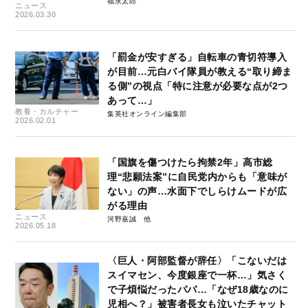
福永太郎
ニュース
2026.03.30
「罰金が安すぎる」自転車の青切符導入
が目前…元白バイ隊員が教える“取り締ま
る側”の視点「特に注意が必要な点が2つ
あって…」
教養・カルチャー
集英社オンライン編集部
2026.02.01
「国旗を傷つけたら拘禁2年」高市総
理“悲願法案”に自民党内からも「意味が
ない」の声…水面下でしらけムードが広
がる理由
ニュース
河野嘉誠
2026.05.18
〈巨人・阿部監督が辞任〉「こないだは
スイマセン、今度銀座で一杯…」気さく
で子煩悩だったパパ…「なぜ18歳なのに
児相へ？」被害者長女も泣いたチャット