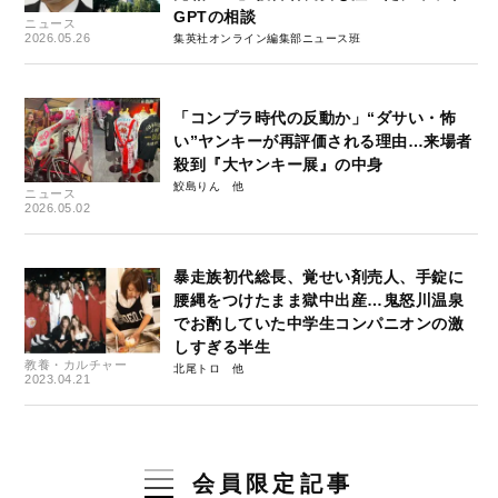
GPTの相談
ニュース
2026.05.26
集英社オンライン編集部ニュース班
「コンプラ時代の反動か」“ダサい・怖
い”ヤンキーが再評価される理由…来場者
殺到『大ヤンキー展』の中身
鮫島りん
ニュース
2026.05.02
暴走族初代総長、覚せい剤売人、手錠に
腰縄をつけたまま獄中出産…鬼怒川温泉
でお酌していた中学生コンパニオンの激
しすぎる半生
教養・カルチャー
北尾トロ
2023.04.21
会員限定記事