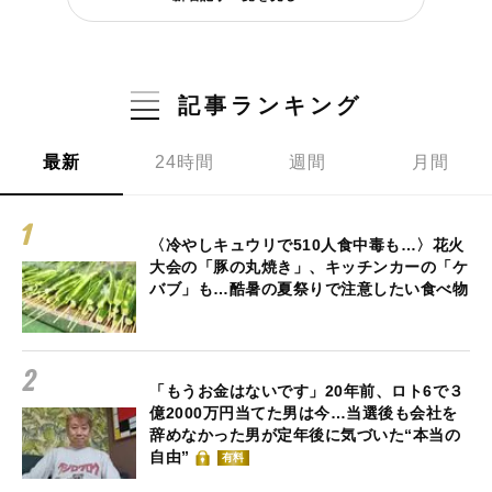
記事ランキング
最新
24時間
週間
月間
〈冷やしキュウリで510人食中毒も…〉花火
大会の「豚の丸焼き」、キッチンカーの「ケ
バブ」も…酷暑の夏祭りで注意したい食べ物
「もうお金はないです」20年前、ロト6で３
億2000万円当てた男は今…当選後も会社を
辞めなかった男が定年後に気づいた“本当の
自由”
有料