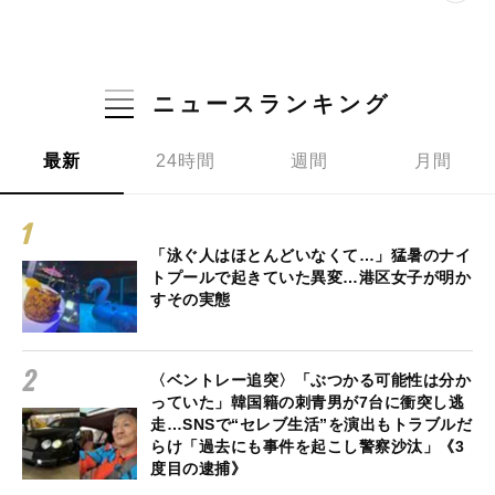
ニュースランキング
最新
24時間
週間
月間
「泳ぐ人はほとんどいなくて…」猛暑のナイ
トプールで起きていた異変…港区女子が明か
すその実態
〈ベントレー追突〉「ぶつかる可能性は分か
っていた」韓国籍の刺青男が7台に衝突し逃
走…SNSで“セレブ生活”を演出もトラブルだ
らけ「過去にも事件を起こし警察沙汰」《3
度目の逮捕》