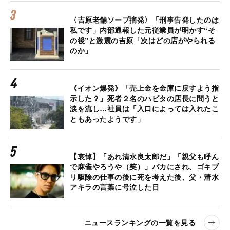
〈吉原老舗ソープ摘発〉「刑事告発したのは
私です」内部通報した元従業員が明かす“そ
の後”と激震の吉原「次はどの店がやられる
のか」
《イオン爆発》「売上金を金庫に戻すよう指
示した？」死者２名のハビタの店長に問うと
涙を流し…社員は「入口によっては入れたこ
ともあったようです」
【哀悼】「あれ清水良太郎だ」「親父も呼ん
で麻雀やろうや（笑）」バカにされ、ゴキブ
リ駆除の仕事の後に死を考えた後、父・清水
アキラの言葉に号泣した日
ニュースランキングの一覧を見る