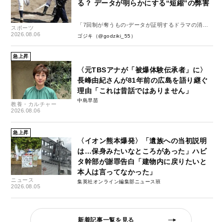
る？ データが明らかにする“短縮”の弊害
「7回制が奪うもの-データが証明するドラマの消
スポーツ
失-」
2026.08.06
ゴジキ（@godziki_55）
急上昇
〈元TBSアナが「被爆体験伝承者」に〉
長峰由紀さんが81年前の広島を語り継ぐ
理由「これは昔話ではありません」
中島早苗
教養・カルチャー
2026.08.06
急上昇
〈イオン熊本爆発〉「遺族への当初説明
は…保身みたいなところがあった」ハビ
タ幹部が謝罪告白「建物内に戻りたいと
本人は言ってなかった」
ニュース
集英社オンライン編集部ニュース班
2026.08.05
新着記事一覧を見る