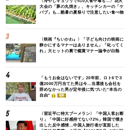
〈冷やしキュウリで510人食中毒も…〉花火
大会の「豚の丸焼き」、キッチンカーの「ケ
バブ」も…酷暑の夏祭りで注意したい食べ物
〈映画『ちいかわ』〉「子ども向けの映画に
静かにするマナーはありません」「叱ってく
れ」大ヒットの裏で鑑賞マナー論争が白熱
「もうお金はないです」20年前、ロト6で３
億2000万円当てた男は今…当選後も会社を
辞めなかった男が定年後に気づいた“本当の
自由”
有料
〈習近平に特大ブーメラン〉「中国人客お断
り」「中国に好感持てない72%」韓国で噴き
出した反中感情…中国人旅行者が直面した