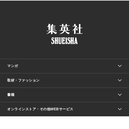
マンガ
取材・ファッション
少年マンガ
週刊少年ジャンプ
書籍
ファッション・美容
青年マンガ
ジャンプSQ.
Seventeen
週刊ヤングジャンプ
オンラインストア・その他WEBサービス
文芸・文庫・総合
芸能・情報・スポーツ
少女マンガ
Vジャンプ
non-no Web
ヤングジャンプ定期購読デジタル
すばる
Myojo
オンラインストア
りぼん
学芸・ノンフィクション・新書
最強ジャンプ
女性マンガ