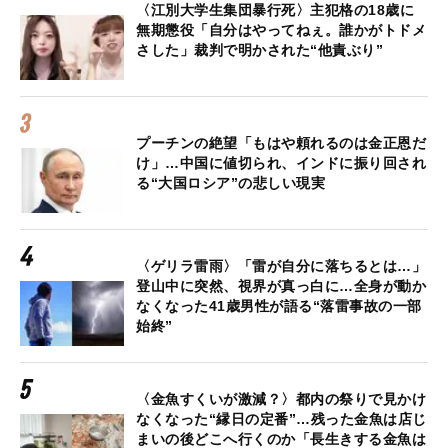
〈江別大学生集団暴行死〉主犯格の18歳に
無期懲役「自分はやってねぇ。誰かがトドメ
さした」裁判で明かされた“他責ぶり”
プーチンの絶望「もはや頼れるのは金正恩だ
け」…中国に値切られ、インドに振り回され
る“大国ロシア”の悲しい現実
〈ゲリラ雷雨〉「雷が自分に落ちるとは…」
登山中に突然、視界が真っ白に…全身が動か
なくなった41歳男性が語る“落雷事故の一部
始終”
〈金魚すくいが激減？〉都内の祭りで見かけ
なくなった“縁日の定番”…残った金魚は店じ
まいの後どこへ行くのか「長生きする金魚は