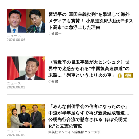
習近平の“軍国主義批判”を撃退して海外
メディアも賞賛！ 小泉進次郎大臣が“ポス
ト高市”に急浮上した理由
小倉健一
ニュース
2026.06.06
〈習近平の目玉事業が大ヒンシュク〉世
界中で迷惑がられる“中国製高速鉄道”の
末路…「列車というより火の車」
有料
小倉健一
ニュース
2026.06.02
「みんな創価学会の信者になったのか」
中道が半年足らずで再び新党結成報道…
公明先行合流で懸念される“ほぼ公明党
化”と立憲の苦悩
ニュース
集英社オンライン編集部ニュース班
2026.06.05