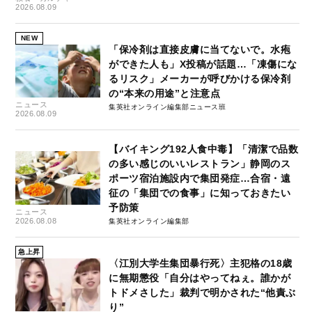
2026.08.09
NEW
「保冷剤は直接皮膚に当てないで。水疱
ができた人も」X投稿が話題…「凍傷にな
るリスク」メーカーが呼びかける保冷剤
の“本来の用途”と注意点
ニュース
集英社オンライン編集部ニュース班
2026.08.09
【バイキング192人食中毒】「清潔で品数
の多い感じのいいレストラン」静岡のス
ポーツ宿泊施設内で集団発症…合宿・遠
征の「集団での食事」に知っておきたい
予防策
ニュース
2026.08.08
集英社オンライン編集部
急上昇
〈江別大学生集団暴行死〉主犯格の18歳
に無期懲役「自分はやってねぇ。誰かが
トドメさした」裁判で明かされた“他責ぶ
り”