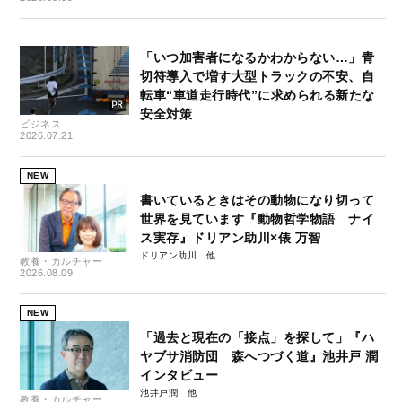
「いつ加害者になるかわからない…」青
切符導入で増す大型トラックの不安、自
転車“車道走行時代”に求められる新たな
安全対策
ビジネス
2026.07.21
NEW
書いているときはその動物になり切って
世界を見ています『動物哲学物語 ナイ
ス実存』ドリアン助川×俵 万智
ドリアン助川
教養・カルチャー
2026.08.09
NEW
「過去と現在の「接点」を探して」『ハ
ヤブサ消防団 森へつづく道』池井戸 潤
インタビュー
池井戸潤
教養・カルチャー