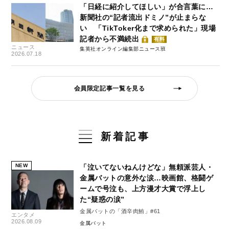
「日経に紹介してほしい」が合言葉に…
新聞社の“記者流出ドミノ”が止まらな
い 「TikToker化まで求められた」現場
記者から不満続出
有料
ニュース
集英社オンライン編集部ニュース班
2026.07.18
会員限定記事一覧を見る
新着記事
NEW
「泣いてないねんけどな」無頼派芸人・
金属バットの意外な涙…映画館、格闘ゲ
ームで号泣も、上方漫才大賞で浮上し
た“疑惑の涙”
金属バットの「酒辛肉鮪」#61
エンタメ
2026.08.09
金属バット