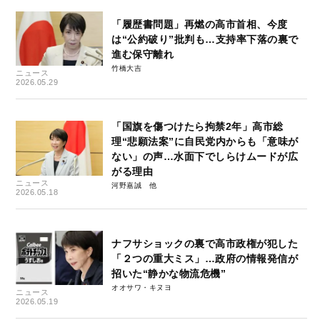
「履歴書問題」再燃の高市首相、今度
は“公約破り”批判も…支持率下落の裏で
進む保守離れ
竹橋大吉
ニュース
2026.05.29
「国旗を傷つけたら拘禁2年」高市総
理“悲願法案”に自民党内からも「意味が
ない」の声…水面下でしらけムードが広
がる理由
ニュース
河野嘉誠
2026.05.18
ナフサショックの裏で高市政権が犯した
「２つの重大ミス」…政府の情報発信が
招いた“静かな物流危機”
オオサワ・キヌヨ
ニュース
2026.05.19