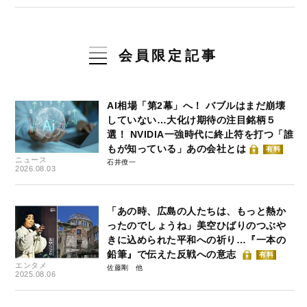
会員限定記事
AI相場「第2幕」へ！ バブルはまだ崩壊
していない…大化け期待の注目銘柄５
選！ NVIDIA一強時代に終止符を打つ「誰
もが知っている」あの会社とは
有料
ニュース
石井僚一
2026.08.03
「あの時、広島の人たちは、もっと熱か
ったのでしょうね」美空ひばりのつぶや
きに込められた平和への祈り…『一本の
鉛筆』で伝えた反戦への意志
有料
エンタメ
佐藤剛
2025.08.06