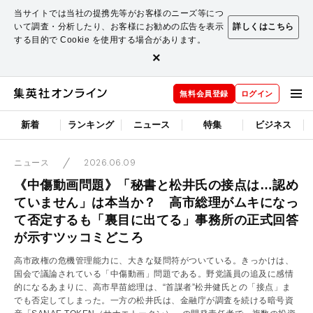
当サイトでは当社の提携先等がお客様のニーズ等につ
いて調査・分析したり、お客様にお勧めの広告を表示
詳しくはこちら
する目的で Cookie を使用する場合があります。
×
無料会員登録
ログイン
新着
ランキング
ニュース
特集
ビジネス
2026.06.09
ニュース
《中傷動画問題》「秘書と松井氏の接点は…認め
ていません」は本当か？ 高市総理がムキになっ
て否定するも「裏目に出てる」事務所の正式回答
が示すツッコミどころ
高市政権の危機管理能力に、大きな疑問符がついている。きっかけは、
国会で議論されている「中傷動画」問題である。野党議員の追及に感情
的になるあまりに、高市早苗総理は、“首謀者”松井健氏との「接点」ま
でも否定してしまった。一方の松井氏は、金融庁が調査を続ける暗号資