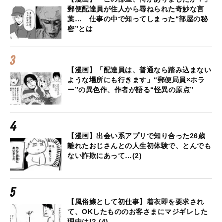
郵便配達員が住人から尋ねられた奇妙な言
葉… 仕事の中で知ってしまった“部屋の秘
密”とは
【漫画】「配達員は、普通なら踏み込まない
ような場所にも行きます」“郵便局員×ホラ
ー”の異色作、作者が語る“怪異の原点”
【漫画】出会い系アプリで知り合った26歳
離れたおじさんとの人生初体験で、とんでも
ない詐欺にあって…(2)
【風俗嬢として初仕事】着衣即を要求され
て、OKしたもののお客さまにマジギレした
理由は!? (4)