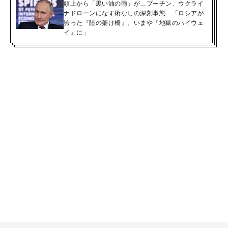
頭上から「黒い油の雨」が…プーチン、ウクライ
ナドローンになす術なしの深刻事態 「ロシアが
誇った『陸の架け橋』、いまや『地獄のハイウェ
イ』に」