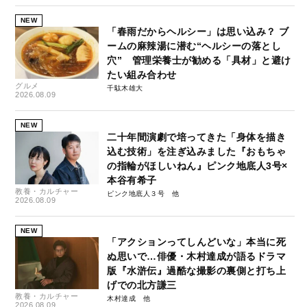
NEW
「春雨だからヘルシー」は思い込み？ ブ
ームの麻辣湯に潜む“ヘルシーの落とし
穴” 管理栄養士が勧める「具材」と避け
たい組み合わせ
グルメ
千駄木雄大
2026.08.09
NEW
二十年間演劇で培ってきた「身体を描き
込む技術」を注ぎ込みました『おもちゃ
の指輪がほしいねん』ピンク地底人3号×
本谷有希子
教養・カルチャー
ピンク地底人３号
2026.08.09
NEW
「アクションってしんどいな」本当に死
ぬ思いで…俳優・木村達成が語るドラマ
版『水滸伝』過酷な撮影の裏側と打ち上
げでの北方謙三
教養・カルチャー
木村達成
2026.08.09