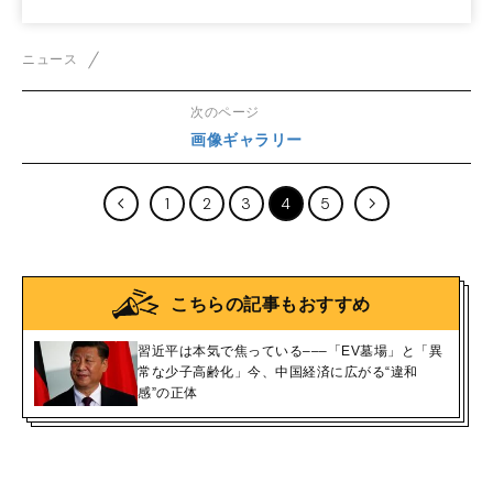
ニュース
次のページ
画像ギャラリー
1
2
3
4
5
こちらの記事もおすすめ
習近平は本気で焦っている–––「EV墓場」と「異
常な少子高齢化」今、中国経済に広がる“違和
感”の正体