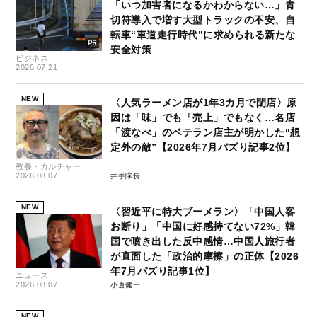
「いつ加害者になるかわからない…」青
切符導入で増す大型トラックの不安、自
転車“車道走行時代”に求められる新たな
安全対策
ビジネス
2026.07.21
NEW
〈人気ラーメン店が1年3カ月で閉店〉原
因は「味」でも「売上」でもなく…名店
「渡なべ」のベテラン店主が明かした“想
定外の敵”【2026年7月バズり記事2位】
教養・カルチャー
2026.08.07
井手隊長
NEW
〈習近平に特大ブーメラン〉「中国人客
お断り」「中国に好感持てない72%」韓
国で噴き出した反中感情…中国人旅行者
が直面した「政治的摩擦」の正体【2026
年7月バズり記事1位】
ニュース
2026.08.07
小倉健一
NEW