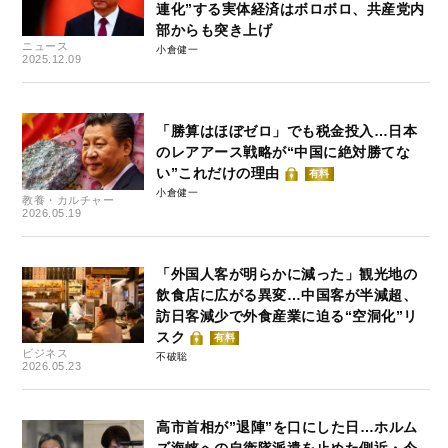
連化”する実体経済はボロボロ、共産党内
部からも突き上げ
ニュース
小倉健一
2025.12.09
「勝算はほぼゼロ」でも税金投入…日本
のレアアース戦略が“中国に絶対勝てな
い”これだけの理由
有料
小倉健一
教養・カルチャー
2026.05.19
「外国人客が明らかに減った」観光地の
飲食店に広がる異変…中国客が半減超、
訪日客減少で外食産業に迫る“空洞化”リ
スク
有料
ビジネス
不破聡
2026.05.23
高市首相が”退陣”を口にした日…ホルム