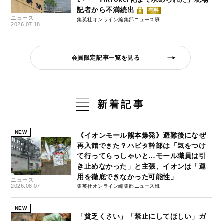
記者から不満続出
有料
ニュース
集英社オンライン編集部ニュース班
2026.07.18
会員限定記事一覧を見る
新着記事
NEW
《イオンモール熊本爆発》避難後になぜ
再入館できた？ハビタ幹部は「気をつけ
て行ってらっしゃいと…モール職員は引
き止めなかった」と主張、イオンは「運
用を徹底できなかった可能性」
ニュース
2026.08.07
集英社オンライン編集部ニュース班
NEW
「貧乏くさい」「禁止にしてほしい」ガ