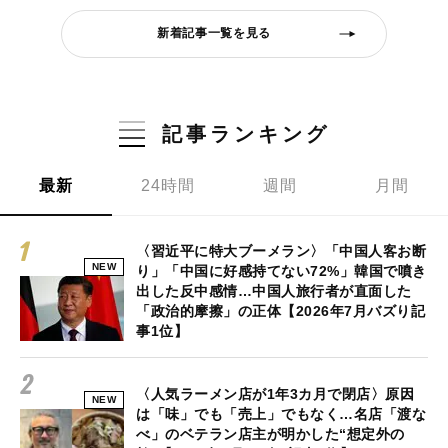
新着記事一覧を見る
記事ランキング
最新
24時間
週間
月間
〈習近平に特大ブーメラン〉「中国人客お断
NEW
り」「中国に好感持てない72%」韓国で噴き
出した反中感情…中国人旅行者が直面した
「政治的摩擦」の正体【2026年7月バズり記
事1位】
〈人気ラーメン店が1年3カ月で閉店〉原因
NEW
は「味」でも「売上」でもなく…名店「渡な
べ」のベテラン店主が明かした“想定外の