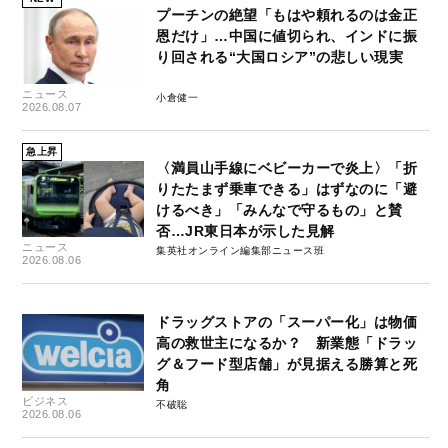
プーチンの絶望「もはや頼れるのは金正
恩だけ」…中国に値切られ、インドに振
り回される“大国ロシア”の悲しい現実
ニュース
小倉健一
2026.08.07
急上昇
〈満員山手線にベビーカーで炎上〉「折
りたたまず乗車できる」はずなのに「避
けるべき」「みんなで守るもの」と賛
否…JR東日本が示した見解
ニュース
集英社オンライン編集部ニュース班
2026.08.06
ドラッグストアの「スーパー化」は物価
高の救世主になるか？ 新業態「ドラッ
グ＆フード型店舗」が見据える勝算と死
角
ビジネス
不破聡
2026.08.06