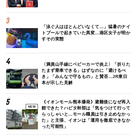
「泳ぐ人はほとんどいなくて…」猛暑のナイ
トプールで起きていた異変…港区女子が明か
すその実態
〈満員山手線にベビーカーで炎上〉「折りた
たまず乗車できる」はずなのに「避けるべ
き」「みんなで守るもの」と賛否…JR東日
本が示した見解
《イオンモール熊本爆発》避難後になぜ再入
NEW
館できた？ハビタ幹部は「気をつけて行って
らっしゃいと…モール職員は引き止めなかっ
た」と主張、イオンは「運用を徹底できなか
った可能性」