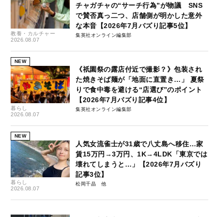
チャガチャの“サーチ行為”が物議 SNS
で賛否真っ二つ、店舗側が明かした意外
な本音【2026年7月バズり記事5位】
教養・カルチャー
集英社オンライン編集部
2026.08.07
NEW
《祇園祭の露店付近で撮影？》包装され
た焼きそば麺が「地面に直置き…」 夏祭
りで食中毒を避ける“店選び”のポイント
【2026年7月バズり記事4位】
暮らし
集英社オンライン編集部
2026.08.07
NEW
人気女流雀士が31歳で八丈島へ移住…家
賃15万円→3万円、1K→4LDK「東京では
壊れてしまうと…」【2026年7月バズり
記事3位】
暮らし
松岡千晶
2026.08.07