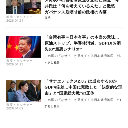
ズ海峡への自衛隊派遣を止めた側近・今
井氏は「何を考えているんだ」と激怒
ガバナンス崩壊寸前の政権の内幕
教養・カルチャー
森功
2026.04.24
「台湾有事＝日本有事」の本当の意味…
原油ストップ、半導体消滅、GDP10％消
失の“最悪シナリオ”
この国の「なぜ？」が見えてくる日本経済地図 #3
教養・カルチャー
すあし社長
2026.04.13
「サナエノミクス2.0」は成功するのか
GDP4倍差…中国に完敗した「決定的な理
由」と“国家総力戦”の正体
この国の「なぜ？」が見えてくる日本経済地図 #１
教養・カルチャー
すあし社長
2026.04.09