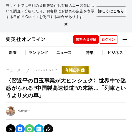
当サイトでは当社の提携先等がお客様のニーズ等につ
いて調査・分析したり、お客様にお勧めの広告を表示
詳しくはこちら
する目的で Cookie を使用する場合があります。
×
無料会員登録
ログイン
新着
ランキング
ニュース
特集
ビジネス
2026.06.02
有料記事
ニュース
〈習近平の目玉事業が大ヒンシュク〉世界中で迷
惑がられる“中国製高速鉄道”の末路…「列車とい
うより火の車」
小倉健一