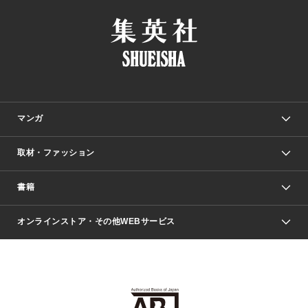
マンガ
取材・ファッション
少年マンガ
週刊少年ジャンプ
書籍
ファッション・美容
青年マンガ
ジャンプSQ.
Seventeen
週刊ヤングジャンプ
オンラインストア・その他WEBサービス
文芸・文庫・総合
芸能・情報・スポーツ
少女マンガ
Vジャンプ
non-no Web
ヤングジャンプ定期購読デジタル
すばる
Myojo
オンラインストア
りぼん
学芸・ノンフィクション・新書
最強ジャンプ
女性マンガ
@BAILA
ヤンジャン＋
小説すばる
週プレNEWS
マーガレット
集英社OTOコンテンツ
集英社 学芸編集部
少年ジャンプ＋
その他WEBサービス
クッキー
ライトノベル・ノベライズ
MAQUIA ONLINE
となりのヤングジャンプ
集英社 文芸ステーション