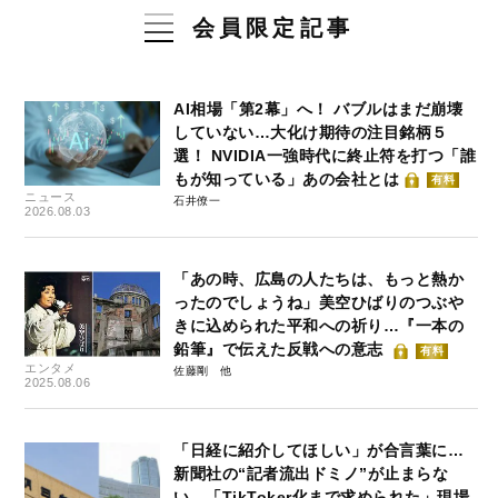
会員限定記事
AI相場「第2幕」へ！ バブルはまだ崩壊
していない…大化け期待の注目銘柄５
選！ NVIDIA一強時代に終止符を打つ「誰
もが知っている」あの会社とは
有料
ニュース
石井僚一
2026.08.03
「あの時、広島の人たちは、もっと熱か
ったのでしょうね」美空ひばりのつぶや
きに込められた平和への祈り…『一本の
鉛筆』で伝えた反戦への意志
有料
エンタメ
佐藤剛
2025.08.06
「日経に紹介してほしい」が合言葉に…
新聞社の“記者流出ドミノ”が止まらな
い 「TikToker化まで求められた」現場