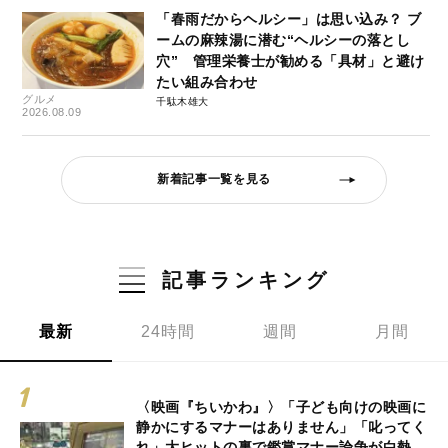
「春雨だからヘルシー」は思い込み？ ブ
ームの麻辣湯に潜む“ヘルシーの落とし
穴” 管理栄養士が勧める「具材」と避け
たい組み合わせ
グルメ
千駄木雄大
2026.08.09
新着記事一覧を見る
記事ランキング
最新
24時間
週間
月間
〈映画『ちいかわ』〉「子ども向けの映画に
静かにするマナーはありません」「叱ってく
れ」大ヒットの裏で鑑賞マナー論争が白熱