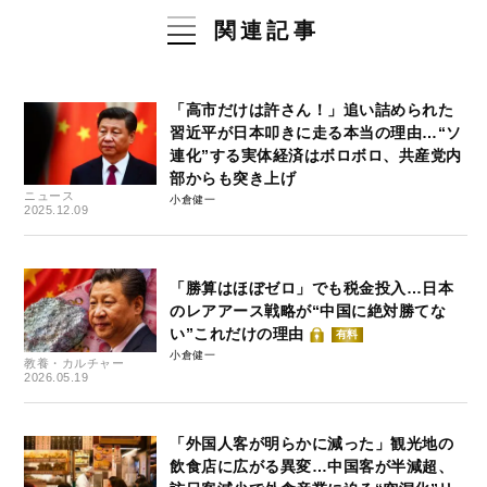
関連記事
「高市だけは許さん！」追い詰められた
習近平が日本叩きに走る本当の理由…“ソ
連化”する実体経済はボロボロ、共産党内
部からも突き上げ
ニュース
小倉健一
2025.12.09
「勝算はほぼゼロ」でも税金投入…日本
のレアアース戦略が“中国に絶対勝てな
い”これだけの理由
有料
小倉健一
教養・カルチャー
2026.05.19
「外国人客が明らかに減った」観光地の
飲食店に広がる異変…中国客が半減超、