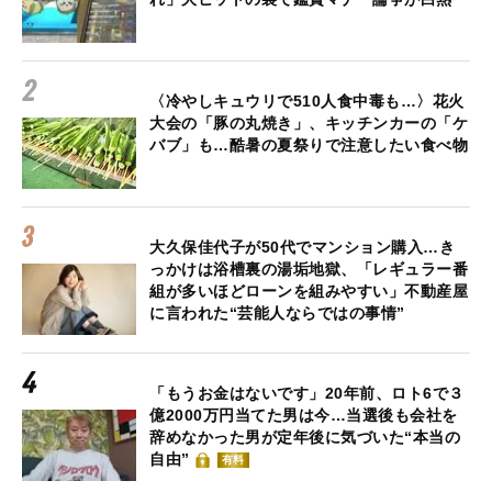
〈冷やしキュウリで510人食中毒も…〉花火
大会の「豚の丸焼き」、キッチンカーの「ケ
バブ」も…酷暑の夏祭りで注意したい食べ物
大久保佳代子が50代でマンション購入…き
っかけは浴槽裏の湯垢地獄、「レギュラー番
組が多いほどローンを組みやすい」不動産屋
に言われた“芸能人ならではの事情”
「もうお金はないです」20年前、ロト6で３
億2000万円当てた男は今…当選後も会社を
辞めなかった男が定年後に気づいた“本当の
自由”
有料