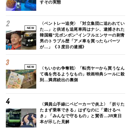
すその実態
〈ベントレー追突〉「対立集団に追われてい
NEW
た…」と供述も追尾車両はナシ、逮捕された
韓国籍“元ボンボン”インフルエンサーの刺青
男のトラブル歴「アメ車を買ったらパーツ
が…」《３度目の逮捕》
NEW
〈ちいかわ争奪戦〉「転売ヤーから買うなん
て魂を売るようなもの」映画特典シールに殺
到…満席続出の裏側
〈満員山手線にベビーカーで炎上〉「折りた
たまず乗車できる」はずなのに「避けるべ
き」「みんなで守るもの」と賛否…JR東日
本が示した見解