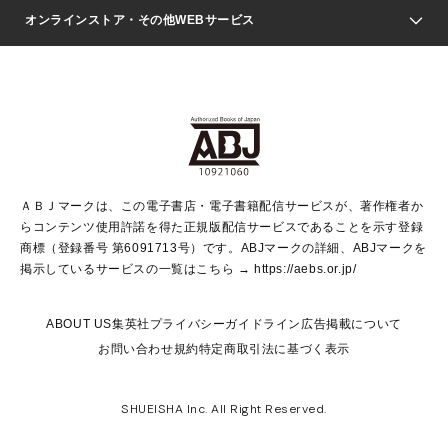
ジャンプSQ.
Seventeen
週刊ヤングジャンプ
オンラインストア・その他WEBサービス
文芸・文庫・総合
芸能・情報・スポーツ
少女マンガ
Vジャンプ
non-no Web
ヤングジャンプ定期購読デジタル
すばる
Myojo
オンラインストア
りぼん
学芸・ノンフィクション・新書
最強ジャンプ
女性マンガ
@BAILA
ヤンジャン＋
小説すばる
週プレNEWS
マーガレット
集英社OTOコンテンツ
集英社 学芸編集部
少年ジャンプ＋
その他WEBサービス
クッキー
ライトノベル・ノベライズ
MAQUIA ONLINE
となりのヤングジャンプ
集英社 文芸ステーション
週プレ グラジャパ！
別冊マーガレット
SHUEISHA MANGA-ART HERITAGE
集英社 ビジネス書
ゼブラック
ココハナ
SHUEISHA ADNAVI
SPUR.JP
集英社Webマガジン Cobalt
グランドジャンプ
web 集英社文庫
キッズ
web Sportiva
マンガMee
ジャンプキャラクターズストア
集英社新書
ジャンプルーキー！
月刊オフィスユー
ＡＢＪマークは、この電子書店・電子書籍配信サービスが、著作権者か
EDITOR'S LAB
LEE
集英社オレンジ文庫
ウルトラジャンプ
青春と読書
パラスポ＋！
らコンテンツ使用許諾を得た正規版配信サービスであることを示す登録
集英社みらい文庫
リマコミ＋
HAPPY PLUS STORE
集英社新書プラス
ジャンプTOON
商標（登録番号 第6091713号）です。ABJマークの詳細、ABJマークを
Marisol
シフォン文庫
アジア人物史
S-KIDS.LAND
マンガMeets
掲示しているサービスの一覧はこちら →
https://aebs.or.jp/
shueisha vox
よみタイ
S-MANGA
Web éclat
ダッシュエックス文庫
LEEマルシェ
kotoba
集英社ジャンプリミックス
ABOUT US
集英社プライバシーガイドライン
広告掲載について
T JAPAN:The New York Times Style Magazine
JUMP j BOOKS
お問い合わせ
規約
特定商取引法に基づく表示
SHOP Marisol
e!集英社
集英社コミック文庫
集英社女性誌ポータル
éclat premium
imidas
MEN'S NON-NO WEB
SHUEISHA Inc. All Right Reserved.
mirabella
UOMO