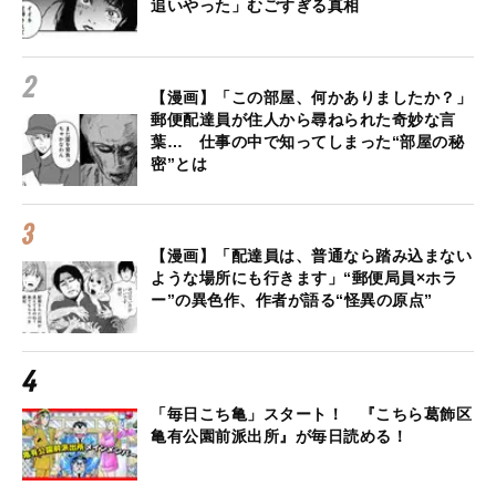
追いやった」むごすぎる真相
【漫画】「この部屋、何かありましたか？」
郵便配達員が住人から尋ねられた奇妙な言
葉… 仕事の中で知ってしまった“部屋の秘
密”とは
【漫画】「配達員は、普通なら踏み込まない
ような場所にも行きます」“郵便局員×ホラ
ー”の異色作、作者が語る“怪異の原点”
「毎日こち亀」スタート！ 『こちら葛飾区
亀有公園前派出所』が毎日読める！