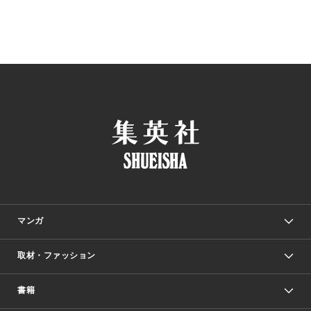
マンガ
取材・ファッション
少年マンガ
週刊少年ジャンプ
書籍
ファッション・美容
青年マンガ