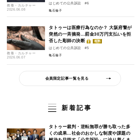
はじめての公共訴訟 #6
教養・カルチャー
2026.06.08
亀石倫子
タトゥーは医療行為なのか？ 大阪府警が
突然の一斉摘発…罰金30万円支払いを拒
否した彫師の決断
有料
はじめての公共訴訟 #5
教養・カルチャー
亀石倫子
2026.06.07
会員限定記事一覧を見る
新着記事
タトゥー裁判・逆転無罪が勝ち取った多
くの成果…社会のおかしな制度や課題の
解決を目指す「公共訴訟」に辿り着くま