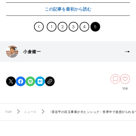
この記事を最初から読む
1
2
3
4
5
小倉健一
158
TOP
ニュース
〈習近平の目玉事業が大ヒンシュク〉世界中で迷惑がられる“