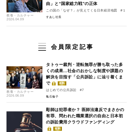
由」と“国家総力戦”の正体
この国の「なぜ？」が見えてくる日本経済地図 #１
教養・カルチャー
すあし社長
2026.04.09
会員限定記事
タトゥー裁判・逆転無罪が勝ち取った多
くの成果…社会のおかしな制度や課題の
解決を目指す「公共訴訟」に辿り着くま
で
有料
はじめての公共訴訟 #7
教養・カルチャー
2026.06.09
亀石倫子
彫師は犯罪者か？ 医師法違反でまさかの
有罪、問われた職業選択の自由と日本初
の訴訟費用クラウドファンディング
有料