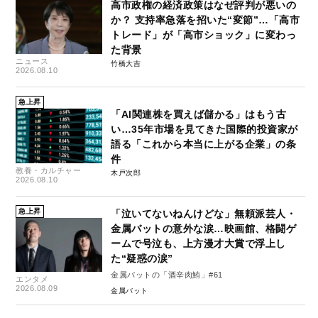
高市政権の経済政策はなぜ評判が悪いの
か？ 支持率急落を招いた“変節”…「高市
トレード」が「高市ショック」に変わっ
た背景
ニュース
竹橋大吉
2026.08.10
急上昇
「AI関連株を買えば儲かる」はもう古
い…35年市場を見てきた国際的投資家が
語る「これから本当に上がる企業」の条
件
教養・カルチャー
木戸次郎
2026.08.10
急上昇
「泣いてないねんけどな」無頼派芸人・
金属バットの意外な涙…映画館、格闘ゲ
ームで号泣も、上方漫才大賞で浮上し
た“疑惑の涙”
金属バットの「酒辛肉鮪」#61
エンタメ
2026.08.09
金属バット