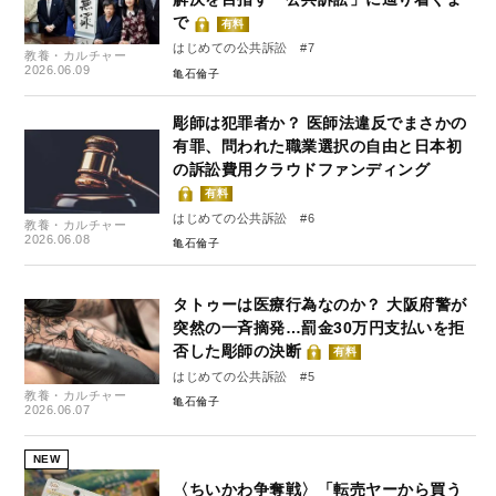
で
有料
はじめての公共訴訟 #7
教養・カルチャー
2026.06.09
亀石倫子
彫師は犯罪者か？ 医師法違反でまさかの
有罪、問われた職業選択の自由と日本初
の訴訟費用クラウドファンディング
有料
はじめての公共訴訟 #6
教養・カルチャー
2026.06.08
亀石倫子
タトゥーは医療行為なのか？ 大阪府警が
突然の一斉摘発…罰金30万円支払いを拒
否した彫師の決断
有料
はじめての公共訴訟 #5
教養・カルチャー
亀石倫子
2026.06.07
NEW
〈ちいかわ争奪戦〉「転売ヤーから買う