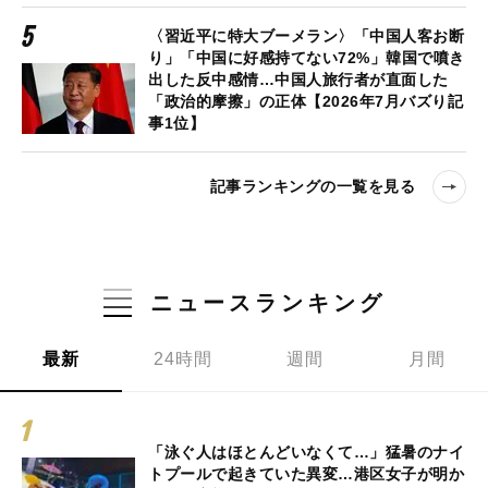
〈習近平に特大ブーメラン〉「中国人客お断
り」「中国に好感持てない72%」韓国で噴き
出した反中感情…中国人旅行者が直面した
「政治的摩擦」の正体【2026年7月バズり記
事1位】
記事ランキングの一覧を見る
ニュースランキング
最新
24時間
週間
月間
「泳ぐ人はほとんどいなくて…」猛暑のナイ
トプールで起きていた異変…港区女子が明か