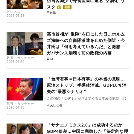
訪日客減少で外食産業に迫る“空洞化”リ
スク
有料
ビジネス
不破聡
2026.05.23
高市首相が”退陣”を口にした日…ホルム
ズ海峡への自衛隊派遣を止めた側近・今
井氏は「何を考えているんだ」と激怒
ガバナンス崩壊寸前の政権の内幕
教養・カルチャー
森功
2026.04.24
「台湾有事＝日本有事」の本当の意味…
原油ストップ、半導体消滅、GDP10％消
失の“最悪シナリオ”
この国の「なぜ？」が見えてくる日本経済地図 #3
教養・カルチャー
すあし社長
2026.04.13
「サナエノミクス2.0」は成功するのか
GDP4倍差…中国に完敗した「決定的な理