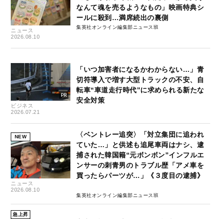
なんて魂を売るようなもの」映画特典シ
ールに殺到…満席続出の裏側
集英社オンライン編集部ニュース班
ニュース
2026.08.10
「いつ加害者になるかわからない…」青
切符導入で増す大型トラックの不安、自
転車“車道走行時代”に求められる新たな
安全対策
ビジネス
2026.07.21
〈ベントレー追突〉「対立集団に追われ
NEW
ていた…」と供述も追尾車両はナシ、逮
捕された韓国籍“元ボンボン”インフルエ
ンサーの刺青男のトラブル歴「アメ車を
買ったらパーツが…」《３度目の逮捕》
ニュース
2026.08.10
集英社オンライン編集部ニュース班
急上昇