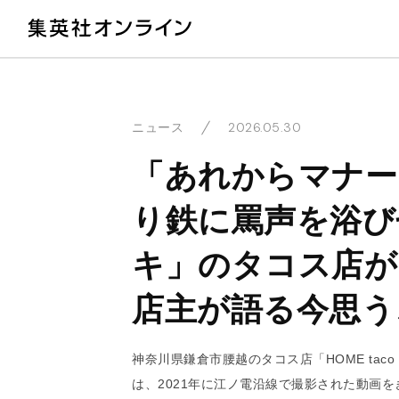
教
2026.05.30
ニュース
「あれからマナー
り鉄に罵声を浴び
キ」のタコス店が
店主が語る今思う
神奈川県鎌倉市腰越のタコス店「HOME tac
は、2021年に江ノ電沿線で撮影された動画を