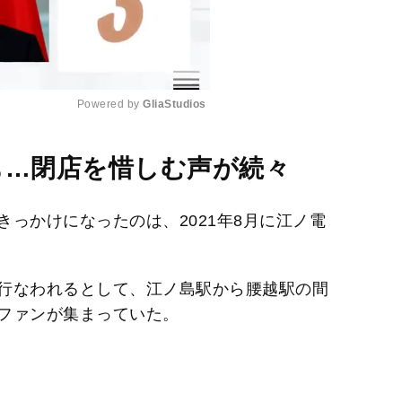
Powered by 
GliaStudios
M
も…閉店を惜しむ声が続々
u
t
っかけになったのは、2021年8月に江ノ電
e
行なわれるとして、江ノ島駅から腰越駅の間
ファンが集まっていた。