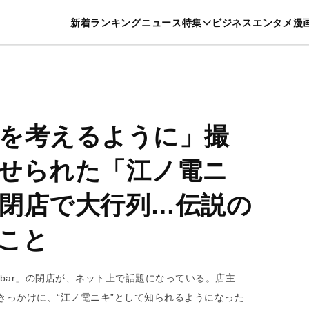
特集一覧を見る
漫画一覧を見る
新着
ランキング
ニュース
特集
ビジネス
エンタメ
漫
養・カルチャー
暮らし
スポーツ
ヘルスケア
美容
グルメ
を考えるように」撮
せられた「江ノ電ニ
閉店で大行列…伝説の
こと
o bar」の閉店が、ネット上で話題になっている。店主
きっかけに、“江ノ電ニキ”として知られるようになった