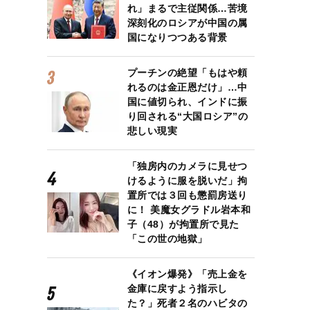
れ」まるで主従関係…苦境
深刻化のロシアが中国の属
国になりつつある背景
プーチンの絶望「もはや頼
れるのは金正恩だけ」…中
国に値切られ、インドに振
り回される“大国ロシア”の
悲しい現実
「独房内のカメラに見せつ
けるように服を脱いだ」拘
置所では３回も懲罰房送り
に！ 美魔女グラドル岩本和
子（48）が拘置所で見た
「この世の地獄」
《イオン爆発》「売上金を
金庫に戻すよう指示し
た？」死者２名のハビタの