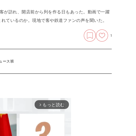
の客が訪れ、開店前から列を作る日もあった。動画で一躍
まれているのか。現地で客や鉄道ファンの声を聞いた。
1
ュース班
もっと読む
arrow_forward_ios