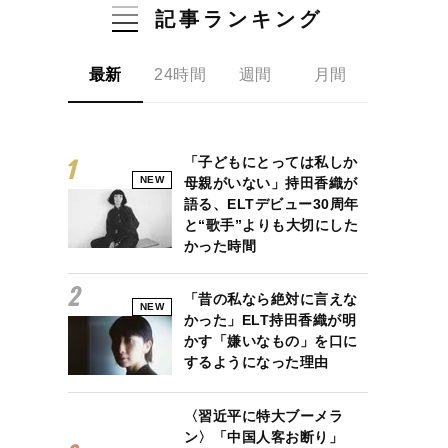
記事ランキング
最新
24時間
週間
月間
「子どもにとっては私しか
NEW
母親がいない」持田香織が
語る、ELTデビュー30周年
と“歌手”よりも大切にした
かった時間
「昔の私なら絶対に言えな
NEW
かった」ELT持田香織が明
かす「嫌いなもの」を口に
するようになった理由
〈習近平に特大ブーメラ
ン〉「中国人客お断り」