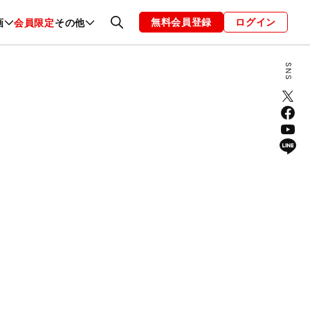
無料会員登録
ログイン
画
会員限定
その他
ファッション
恋愛・結婚
編集部
お知らせ