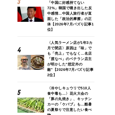
「中国に好感持てない
72%」韓国で噴き出した反
中感情…中国人旅行者が直
面した「政治的摩擦」の正
体【2026年7月バズり記事1
位】
〈人気ラーメン店が1年3カ
月で閉店〉原因は「味」で
も「売上」でもなく…名店
「渡なべ」のベテラン店主
が明かした“想定外の
敵”【2026年7月バズり記事
2位】
〈冷やしキュウリで510人
食中毒も…〉花火大会の
「豚の丸焼き」、キッチン
カーの「ケバブ」も…酷暑
の夏祭りで注意したい食べ
物