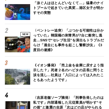
「泳ぐ人はほとんどいなくて…」猛暑のナイ
トプールで起きていた異変…港区女子が明か
すその実態
〈ベントレー追突〉「ぶつかる可能性は分か
NEW
っていた」韓国籍の刺青男が7台に衝突し逃
走…SNSで“セレブ生活”を演出もトラブルだ
らけ「過去にも事件を起こし警察沙汰」《3
度目の逮捕》
《イオン爆発》「売上金を金庫に戻すよう指
示した？」死者２名のハビタの店長に問うと
涙を流し…社員は「入口によっては入れたこ
ともあったようです」
〈吉原老舗ソープ摘発〉「刑事告発したのは
私です」内部通報した元従業員が明かす“そ
の後”と激震の吉原「次はどの店がやられる