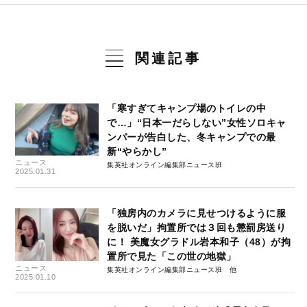
関連記事
「寒すぎてキャンプ場のトイレの中
で…」“日本一だらしない”女性ソロキャ
ンパーが告白した、冬キャンプでの最
新“やらかし”
ニュース
集英社オンライン編集部ニュース班
2025.01.31
「独房内のカメラに見せつけるように服
を脱いだ」拘置所では３回も懲罰房送り
に！ 美魔女グラドル岩本和子（48）が拘
置所で見た「この世の地獄」
ニュース
集英社オンライン編集部ニュース班
2025.01.10