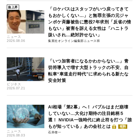
急上昇
「ロケバスはスタッフがいつ戻ってきて
もおかしくない…」と無罪主張の元ジャ
ンポケ斉藤被告に懲役7年求刑「反省の情
もない」被害を訴える女性は「ハニトラ
扱いされ…絶対許せない」
ニュース
2026.08.06
集英社オンライン編集部ニュース班
「いつ加害者になるかわからない…」青
切符導入で増す大型トラックの不安、自
転車“車道走行時代”に求められる新たな
安全対策
ビジネス
2026.07.21
AI相場「第2幕」へ！ バブルはまだ崩壊
していない…大化け期待の注目銘柄５
選！ NVIDIA一強時代に終止符を打つ「誰
もが知っている」あの会社とは
有料
ニュース
石井僚一
2026.08.03