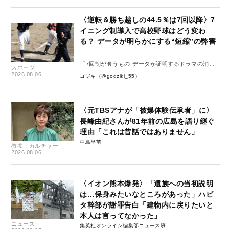
〈逆転＆勝ち越しの44.5％は7回以降〉7
イニング制導入で高校野球はどう変わ
る？ データが明らかにする“短縮”の弊害
「7回制が奪うもの-データが証明するドラマの消
スポーツ
失-」
2026.08.06
ゴジキ（@godziki_55）
〈元TBSアナが「被爆体験伝承者」に〉
長峰由紀さんが81年前の広島を語り継ぐ
理由「これは昔話ではありません」
中島早苗
教養・カルチャー
2026.08.06
〈イオン熊本爆発〉「遺族への当初説明
は…保身みたいなところがあった」ハビ
タ幹部が謝罪告白「建物内に戻りたいと
本人は言ってなかった」
ニュース
集英社オンライン編集部ニュース班