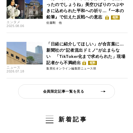
ったのでしょうね」美空ひばりのつぶや
きに込められた平和への祈り…『一本の
鉛筆』で伝えた反戦への意志
有料
エンタメ
佐藤剛
2025.08.06
「日経に紹介してほしい」が合言葉に…
新聞社の“記者流出ドミノ”が止まらな
い 「TikToker化まで求められた」現場
記者から不満続出
有料
ニュース
集英社オンライン編集部ニュース班
2026.07.18
会員限定記事一覧を見る
新着記事