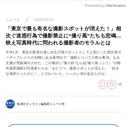
Powered by 
GliaStudios
Mute
2025.02.01
ニュース
「東京で最も有名な撮影スポットが消えた！」相
次ぐ迷惑行為で撮影禁止に“撮り風”たちも悲鳴…
映え写真時代に問われる撮影者のモラルとは
今年1月、東京の夜景が楽しめる穴場スポットとして人気だった恵比寿ガ
ーデンプレイスの38階にある展望台で「撮影についての禁止事項」なる
文書が突如掲示された。この掲示に“撮り鉄”ならぬ“撮り風（ふう）”の都
市風景撮影の写真家たちが「また１つ、撮影スポットが消えた」「好き
な場所だったのに！」とざわついた。いったい何が起きたのか。
13
集英社オンライン編集部ニュース班