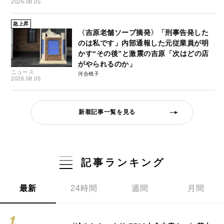
2026.08.05
急上昇
〈吉原老舗ソープ摘発〉「刑事告発した
のは私です」内部通報した元従業員が明
かす“その後”と激震の吉原「次はどの店
がやられるのか」
ニュース
河合桃子
2026.08.05
新着記事一覧を見る
記事ランキング
最新
24時間
週間
月間