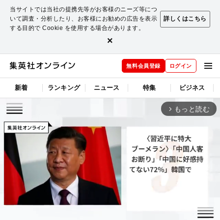
当サイトでは当社の提携先等がお客様のニーズ等につ
いて調査・分析したり、お客様にお勧めの広告を表示
詳しくはこちら
する目的で Cookie を使用する場合があります。
×
無料会員登録
ログイン
新着
ランキング
ニュース
特集
ビジネス
もっと読む
arrow_forward_ios