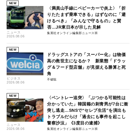
NEW
〈満員山手線にベビーカーで炎上〉「折
りたたまず乗車できる」はずなのに「避
けるべき」「みんなで守るもの」と賛
否…JR東日本が示した見解
ニュース
集英社オンライン編集部ニュース班
2026.08.06
NEW
ドラッグストアの「スーパー化」は物価
高の救世主になるか？ 新業態「ドラッ
グ＆フード型店舗」が見据える勝算と死
角
ビジネス
不破聡
2026.08.06
NEW
〈ベントレー追突〉「ぶつかる可能性は
分かっていた」韓国籍の刺青男が7台に衝
突し逃走…SNSで“セレブ生活”を演出も
トラブルだらけ「過去にも事件を起こし
警察沙汰」《3度目の逮捕》
ニュース
2026.08.06
集英社オンライン編集部ニュース班