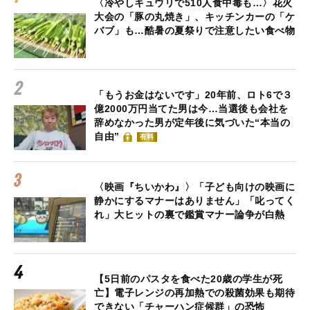
〈冷やしキュウリで510人食中毒も…〉花火
大会の「豚の丸焼き」、キッチンカーの「ケ
バブ」も…酷暑の夏祭りで注意したい食べ物
「もうお金はないです」20年前、ロト6で３
億2000万円当てた男は今…当選後も会社を
辞めなかった男が定年後に気づいた“本当の
自由”
有料
〈映画『ちいかわ』〉「子ども向けの映画に
静かにするマナーはありません」「叱ってく
れ」大ヒットの裏で鑑賞マナー論争が白熱
【5日前のパスタを食べた20歳の学生が死
亡】電子レンジの再加熱での殺菌効果も期待
できない「チャーハン症候群」の恐怖