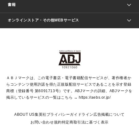
週刊少年ジャンプ
書籍
ファッション・美容
青年マンガ
ジャンプSQ.
Seventeen
週刊ヤングジャンプ
オンラインストア・その他WEBサービス
文芸・文庫・総合
芸能・情報・スポーツ
少女マンガ
Vジャンプ
non-no Web
ヤングジャンプ定期購読デジタル
すばる
Myojo
オンラインストア
りぼん
学芸・ノンフィクション・新書
最強ジャンプ
女性マンガ
@BAILA
ヤンジャン＋
小説すばる
週プレNEWS
マーガレット
集英社OTOコンテンツ
集英社 学芸編集部
少年ジャンプ＋
その他WEBサービス
クッキー
ライトノベル・ノベライズ
MAQUIA ONLINE
となりのヤングジャンプ
集英社 文芸ステーション
週プレ グラジャパ！
別冊マーガレット
SHUEISHA MANGA-ART HERITAGE
集英社 ビジネス書
ゼブラック
ココハナ
SHUEISHA ADNAVI
SPUR.JP
集英社Webマガジン Cobalt
グランドジャンプ
web 集英社文庫
キッズ
web Sportiva
マンガMee
ジャンプキャラクターズストア
集英社新書
ジャンプルーキー！
月刊オフィスユー
ＡＢＪマークは、この電子書店・電子書籍配信サービスが、著作権者か
EDITOR'S LAB
LEE
集英社オレンジ文庫
ウルトラジャンプ
青春と読書
パラスポ＋！
らコンテンツ使用許諾を得た正規版配信サービスであることを示す登録
集英社みらい文庫
リマコミ＋
HAPPY PLUS STORE
集英社新書プラス
ジャンプTOON
商標（登録番号 第6091713号）です。ABJマークの詳細、ABJマークを
Marisol
シフォン文庫
アジア人物史
S-KIDS.LAND
マンガMeets
掲示しているサービスの一覧はこちら →
https://aebs.or.jp/
shueisha vox
よみタイ
S-MANGA
Web éclat
ダッシュエックス文庫
LEEマルシェ
kotoba
集英社ジャンプリミックス
ABOUT US
集英社プライバシーガイドライン
広告掲載について
T JAPAN:The New York Times Style Magazine
JUMP j BOOKS
お問い合わせ
規約
特定商取引法に基づく表示
SHOP Marisol
e!集英社
集英社コミック文庫
集英社女性誌ポータル
éclat premium
imidas