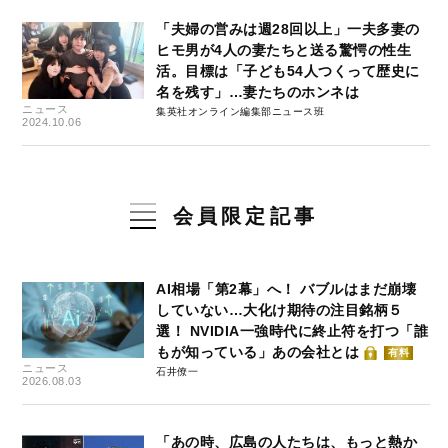
「夫婦の営みは週28回以上」一夫多妻の
ヒモ男が4人の妻たちと送る驚愕の性生
活。目標は「子ども54人つくって歴史に
名を残す」…妻たちのホンネは
ニュース
集英社オンライン編集部ニュース班
2024.10.06
会員限定記事
AI相場「第2幕」へ！ バブルはまだ崩壊
していない…大化け期待の注目銘柄５
選！ NVIDIA一強時代に終止符を打つ「誰
もが知っている」あの会社とは
有料
ニュース
石井僚一
2026.08.03
「あの時、広島の人たちは、もっと熱か