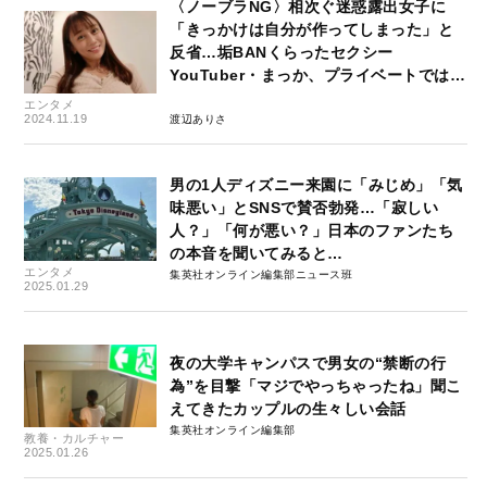
〈ノーブラNG〉相次ぐ迷惑露出女子に
「きっかけは自分が作ってしまった」と
反省…垢BANくらったセクシー
YouTuber・まっか、プライベートでは…
エンタメ
2024.11.19
渡辺ありさ
男の1人ディズニー来園に「みじめ」「気
味悪い」とSNSで賛否勃発…「寂しい
人？」「何が悪い？」日本のファンたち
の本音を聞いてみると…
エンタメ
集英社オンライン編集部ニュース班
2025.01.29
夜の大学キャンパスで男女の“禁断の行
為”を目撃「マジでやっちゃったね」聞こ
えてきたカップルの生々しい会話
集英社オンライン編集部
教養・カルチャー
2025.01.26