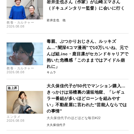
岩井圭也さん（作家）が山崎エマさん
（ドキュメンタリー監督）に会いに行く
岩井圭也
教養・カルチャー
2026.08.08
毒親、ぶつかりおじさん、ルッキズ
ム…“闇深4コマ漫画”で10万いいね、元で
んぱ組.inc・鹿目凛がセカンドキャリアで
抱いた危機感「このままではアイドル崩
れに」
教養・カルチャー
2026.08.08
キムラ
大久保佳代子が50代でマンション購入…
急上昇
きっかけは浴槽裏の湯垢地獄、「レギュ
ラー番組が多いほどローンを組みやす
い」不動産屋に言われた“芸能人ならでは
の事情”
エンタメ
大久保佳代子のほどほどな毎日#22
2026.08.08
大久保佳代子