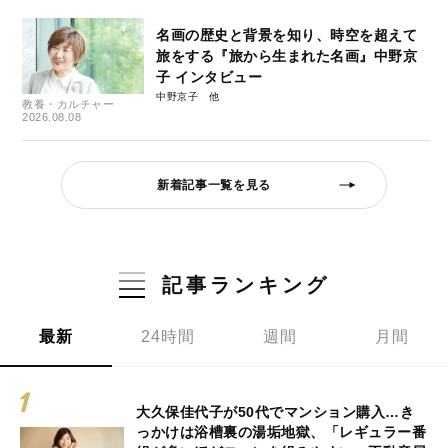
名画の歴史と背景を知り、時空を超えて
旅をする『旅から生まれた名画』中野京
子 インタビュー
中野京子
教養・カルチャー
2026.08.08
新着記事一覧を見る
記事ランキング
最新
24時間
週間
月間
大久保佳代子が50代でマンション購入…き
っかけは浴槽裏の湯垢地獄、「レギュラー番