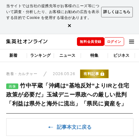
当サイトでは当社の提携先等がお客様のニーズ等につ
いて調査・分析したり、お客様にお勧めの広告を表示
詳しくはこちら
する目的で Cookie を使用する場合があります。
×
無料会員登録
ログイン
新着
ランキング
ニュース
特集
ビジネス
2026.05.26
有料記事
教養・カルチャー
竹中平蔵「沖縄は“基地反対”よりIRと住宅
画像
政策が必要だ」玉城デニー県政への厳しい批判
「利益は県外と海外に流出」「県民に資産を」
記事本文に戻る