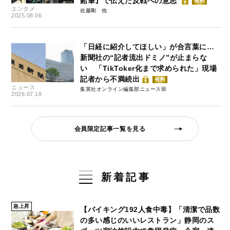
鉛筆』で伝えた反戦への意志
有料
エンタメ
佐藤剛
2025.08.06
「日経に紹介してほしい」が合言葉に…
新聞社の“記者流出ドミノ”が止まらな
い 「TikToker化まで求められた」現場
記者から不満続出
有料
ニュース
集英社オンライン編集部ニュース班
2026.07.18
会員限定記事一覧を見る
新着記事
急上昇
【バイキング192人食中毒】「清潔で品数
の多い感じのいいレストラン」静岡のス