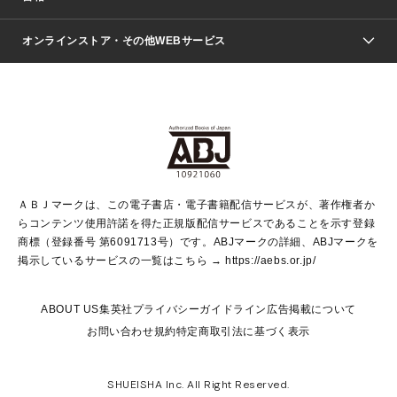
青年マンガ
ジャンプSQ.
Seventeen
週刊ヤングジャンプ
オンラインストア・その他WEBサービス
文芸・文庫・総合
芸能・情報・スポーツ
少女マンガ
Vジャンプ
non-no Web
ヤングジャンプ定期購読デジタル
すばる
Myojo
オンラインストア
りぼん
学芸・ノンフィクション・新書
最強ジャンプ
女性マンガ
@BAILA
ヤンジャン＋
小説すばる
週プレNEWS
マーガレット
集英社OTOコンテンツ
集英社 学芸編集部
少年ジャンプ＋
その他WEBサービス
クッキー
ライトノベル・ノベライズ
MAQUIA ONLINE
となりのヤングジャンプ
集英社 文芸ステーション
週プレ グラジャパ！
別冊マーガレット
SHUEISHA MANGA-ART HERITAGE
集英社 ビジネス書
ゼブラック
ココハナ
SHUEISHA ADNAVI
SPUR.JP
集英社Webマガジン Cobalt
グランドジャンプ
web 集英社文庫
キッズ
web Sportiva
マンガMee
ジャンプキャラクターズストア
集英社新書
ジャンプルーキー！
月刊オフィスユー
ＡＢＪマークは、この電子書店・電子書籍配信サービスが、著作権者か
EDITOR'S LAB
LEE
集英社オレンジ文庫
ウルトラジャンプ
青春と読書
パラスポ＋！
らコンテンツ使用許諾を得た正規版配信サービスであることを示す登録
集英社みらい文庫
リマコミ＋
HAPPY PLUS STORE
集英社新書プラス
ジャンプTOON
商標（登録番号 第6091713号）です。ABJマークの詳細、ABJマークを
Marisol
シフォン文庫
アジア人物史
S-KIDS.LAND
マンガMeets
掲示しているサービスの一覧はこちら →
https://aebs.or.jp/
shueisha vox
よみタイ
S-MANGA
Web éclat
ダッシュエックス文庫
LEEマルシェ
kotoba
集英社ジャンプリミックス
ABOUT US
集英社プライバシーガイドライン
広告掲載について
T JAPAN:The New York Times Style Magazine
JUMP j BOOKS
お問い合わせ
規約
特定商取引法に基づく表示
SHOP Marisol
e!集英社
集英社コミック文庫
集英社女性誌ポータル
éclat premium
imidas
MEN'S NON-NO WEB
SHUEISHA Inc. All Right Reserved.