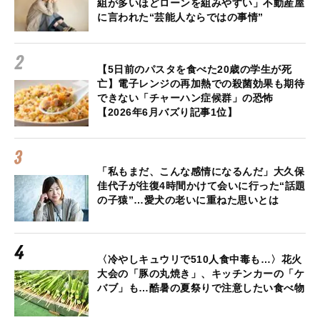
組が多いほどローンを組みやすい」不動産屋
に言われた“芸能人ならではの事情”
【5日前のパスタを食べた20歳の学生が死
亡】電子レンジの再加熱での殺菌効果も期待
できない「チャーハン症候群」の恐怖
【2026年6月バズり記事1位】
「私もまだ、こんな感情になるんだ」大久保
佳代子が往復4時間かけて会いに行った“話題
の子猿”…愛犬の老いに重ねた思いとは
〈冷やしキュウリで510人食中毒も…〉花火
大会の「豚の丸焼き」、キッチンカーの「ケ
バブ」も…酷暑の夏祭りで注意したい食べ物