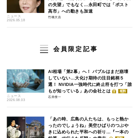
の失望」でもなく…永田町では「ポスト
高市」への動きも加速
ニュース
竹橋大吉
2026.05.18
会員限定記事
AI相場「第2幕」へ！ バブルはまだ崩壊
していない…大化け期待の注目銘柄５
選！ NVIDIA一強時代に終止符を打つ「誰
もが知っている」あの会社とは
有料
ニュース
石井僚一
2026.08.03
「あの時、広島の人たちは、もっと熱か
ったのでしょうね」美空ひばりのつぶや
きに込められた平和への祈り…『一本の