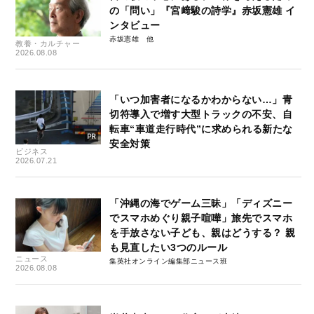
の「問い」『宮﨑駿の詩学』赤坂憲雄 イ
ンタビュー
赤坂憲雄
教養・カルチャー
2026.08.08
「いつ加害者になるかわからない…」青
切符導入で増す大型トラックの不安、自
転車“車道走行時代”に求められる新たな
安全対策
ビジネス
2026.07.21
「沖縄の海でゲーム三昧」「ディズニー
でスマホめぐり親子喧嘩」旅先でスマホ
を手放さない子ども、親はどうする？ 親
も見直したい3つのルール
ニュース
集英社オンライン編集部ニュース班
2026.08.08