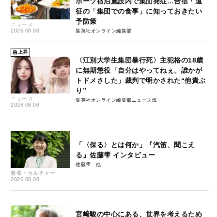
ポーツ宿泊施設内で集団発症…合宿・遠
征の「集団での食事」に知っておきたい
予防策
ニュース
2026.08.08
集英社オンライン編集部
急上昇
〈江別大学生集団暴行死〉主犯格の18歳
に無期懲役「自分はやってねぇ。誰かが
トドメさした」裁判で明かされた“他責ぶ
り”
ニュース
集英社オンライン編集部ニュース班
2026.08.08
「〈保る〉とは何か」『汽笛、聞こえ
る』佐藤雫 インタビュー
佐藤雫
教養・カルチャー
2026.08.08
宮﨑駿の中心にある、世界を考えるため