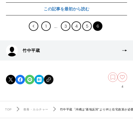
この記事を最初から読む
1
3
4
5
6
竹中平蔵
4
TOP
教養・カルチャー
竹中平蔵「沖縄は“基地反対”よりIRと住宅政策が