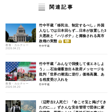
関連記事
竹中平蔵「移民法、制定するべし」外国
人なしでは日本回らず…日本が放置した3
大悪政と「ハリボテ」と揶揄される高市
政権の実態
有料
教養・カルチャー
竹中平蔵
2026.04.21
竹中平蔵「みんなで我慢して省エネしよ
う」…石油備蓄放出＆政府メッセージを
批判「世界の潮流に逆行」価格高騰、あ
る程度受け入れを
教養・カルチャー
竹中平蔵
2026.04.20
〈辺野古2人死亡〉「命こそ宝と掲げてき
たのに…」ずさんな安全管理で団体に家