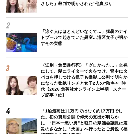
さした」裁判で明かされた“他責ぶり”
「泳ぐ人はほとんどいなくて…」猛暑のナイ
トプールで起きていた異変…港区女子が明か
すその実態
〈江別・集団暴行死〉「グロかった…」全裸
にして、髪にライターで火をつけ、背中にタ
バコを押しつける様子も撮影…公判で明らか
になった壮絶リンチと女子2人の“陰キャ”時
代【2026 集英社オンライン上半期 スクー
プ記事 7位】
「1泊最高は11万円ではなく約17万円でし
た」初の費用公開で仰天の支出が明らか
に “日本一悪い男”と軽口の県議会議長は震
災のさなかに「天国」へ行ったとご満悦《福