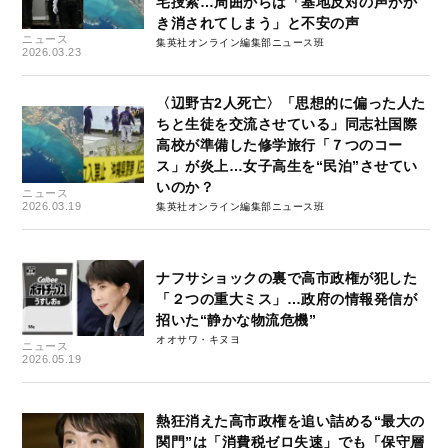
宅捜索…周囲からは「基地反対の声がか
き消されてしまう」と不安の声
ニュース
集英社オンライン編集部ニュース班
2026.03.23
〈辺野古2人死亡〉「思想的に偏った人た
ちと生徒を交流させている」同志社国際
高校が準備した修学旅行「７つのコー
ス」が炎上…女子高生を“民泊”させてい
いのか？
ニュース
2026.03.19
集英社オンライン編集部ニュース班
ナフサショックの裏で高市政権が犯した
「２つの重大ミス」…政府の情報発信が
招いた“静かな物流危機”
オオサワ・キヌヨ
ニュース
2026.05.19
熱狂消えた高市政権を追い詰める“最大の
関門”は「消費税ゼロ失速」でも「保守層