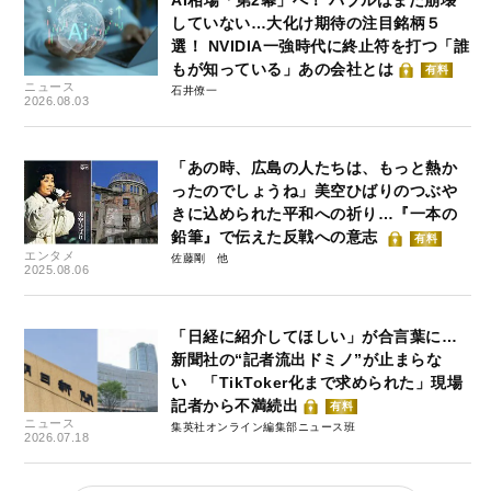
していない…大化け期待の注目銘柄５
選！ NVIDIA一強時代に終止符を打つ「誰
もが知っている」あの会社とは
有料
ニュース
石井僚一
2026.08.03
「あの時、広島の人たちは、もっと熱か
ったのでしょうね」美空ひばりのつぶや
きに込められた平和への祈り…『一本の
鉛筆』で伝えた反戦への意志
有料
エンタメ
佐藤剛
2025.08.06
「日経に紹介してほしい」が合言葉に…
新聞社の“記者流出ドミノ”が止まらな
い 「TikToker化まで求められた」現場
記者から不満続出
有料
ニュース
集英社オンライン編集部ニュース班
2026.07.18