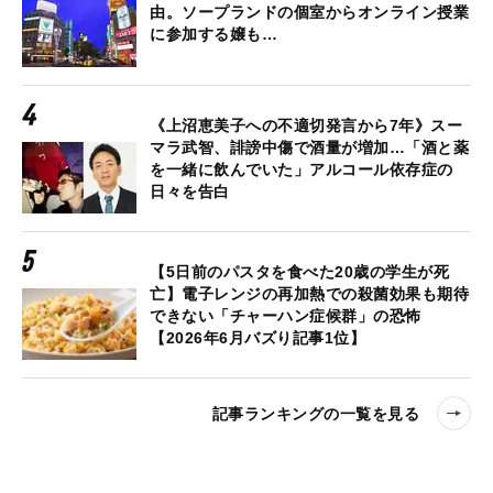
由。ソープランドの個室からオンライン授業
に参加する嬢も…
《上沼恵美子への不適切発言から7年》スー
マラ武智、誹謗中傷で酒量が増加…「酒と薬
を一緒に飲んでいた」アルコール依存症の
日々を告白
【5日前のパスタを食べた20歳の学生が死
亡】電子レンジの再加熱での殺菌効果も期待
できない「チャーハン症候群」の恐怖
【2026年6月バズり記事1位】
記事ランキングの一覧を見る