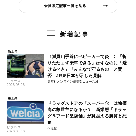
会員限定記事一覧を見る
新着記事
急上昇
〈満員山手線にベビーカーで炎上〉「折
りたたまず乗車できる」はずなのに「避
けるべき」「みんなで守るもの」と賛
否…JR東日本が示した見解
ニュース
集英社オンライン編集部ニュース班
2026.08.06
急上昇
ドラッグストアの「スーパー化」は物価
高の救世主になるか？ 新業態「ドラッ
グ＆フード型店舗」が見据える勝算と死
角
ビジネス
不破聡
2026.08.06