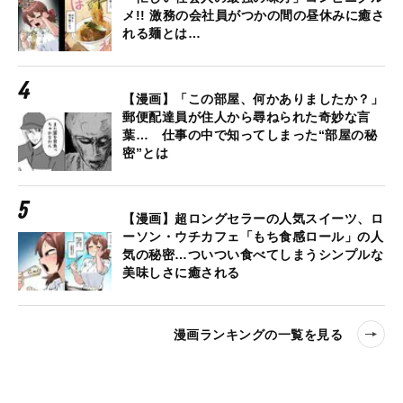
メ!! 激務の会社員がつかの間の昼休みに癒さ
れる麺とは…
【漫画】「この部屋、何かありましたか？」
郵便配達員が住人から尋ねられた奇妙な言
葉… 仕事の中で知ってしまった“部屋の秘
密”とは
【漫画】超ロングセラーの人気スイーツ、ロ
ーソン・ウチカフェ「もち食感ロール」の人
気の秘密…ついつい食べてしまうシンプルな
美味しさに癒される
漫画ランキングの一覧を見る