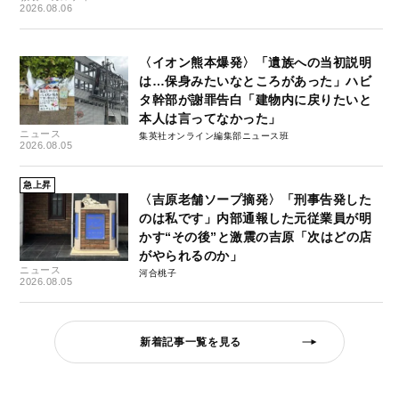
2026.08.06
〈イオン熊本爆発〉「遺族への当初説明
は…保身みたいなところがあった」ハビ
タ幹部が謝罪告白「建物内に戻りたいと
本人は言ってなかった」
ニュース
集英社オンライン編集部ニュース班
2026.08.05
急上昇
〈吉原老舗ソープ摘発〉「刑事告発した
のは私です」内部通報した元従業員が明
かす“その後”と激震の吉原「次はどの店
がやられるのか」
ニュース
河合桃子
2026.08.05
新着記事一覧を見る