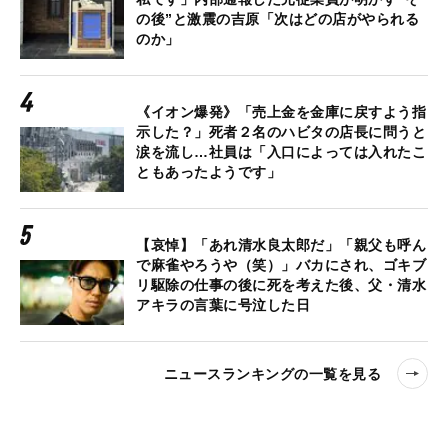
の後”と激震の吉原「次はどの店がやられる
のか」
《イオン爆発》「売上金を金庫に戻すよう指
示した？」死者２名のハビタの店長に問うと
涙を流し…社員は「入口によっては入れたこ
ともあったようです」
【哀悼】「あれ清水良太郎だ」「親父も呼ん
で麻雀やろうや（笑）」バカにされ、ゴキブ
リ駆除の仕事の後に死を考えた後、父・清水
アキラの言葉に号泣した日
ニュースランキングの一覧を見る