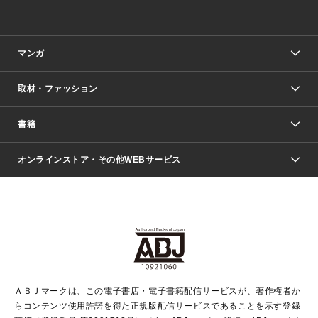
マンガ
取材・ファッション
少年マンガ
週刊少年ジャンプ
書籍
ファッション・美容
青年マンガ
ジャンプSQ.
Seventeen
週刊ヤングジャンプ
オンラインストア・その他WEBサービス
文芸・文庫・総合
芸能・情報・スポーツ
少女マンガ
Vジャンプ
non-no Web
ヤングジャンプ定期購読デジタル
すばる
Myojo
オンラインストア
りぼん
学芸・ノンフィクション・新書
最強ジャンプ
女性マンガ
@BAILA
ヤンジャン＋
小説すばる
週プレNEWS
マーガレット
集英社OTOコンテンツ
集英社 学芸編集部
少年ジャンプ＋
その他WEBサービス
クッキー
ライトノベル・ノベライズ
MAQUIA ONLINE
となりのヤングジャンプ
集英社 文芸ステーション
週プレ グラジャパ！
別冊マーガレット
SHUEISHA MANGA-ART HERITAGE
集英社 ビジネス書
ゼブラック
ココハナ
SHUEISHA ADNAVI
SPUR.JP
集英社Webマガジン Cobalt
グランドジャンプ
web 集英社文庫
キッズ
web Sportiva
マンガMee
ジャンプキャラクターズストア
集英社新書
ジャンプルーキー！
月刊オフィスユー
ＡＢＪマークは、この電子書店・電子書籍配信サービスが、著作権者か
EDITOR'S LAB
LEE
集英社オレンジ文庫
ウルトラジャンプ
青春と読書
パラスポ＋！
らコンテンツ使用許諾を得た正規版配信サービスであることを示す登録
集英社みらい文庫
リマコミ＋
HAPPY PLUS STORE
集英社新書プラス
ジャンプTOON