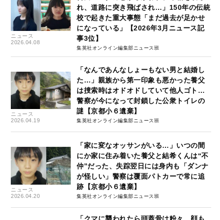
れ、道路に突き飛ばされ…」150年の伝統
校で起きた重大事態「まだ過去が足かせ
になっている」【2026年3月ニュース記
ニュース
事3位】
2026.04.08
集英社オンライン編集部ニュース班
「なんであんなしょーもない男と結婚し
た…」親族から第一印象も悪かった養父
は捜索時はオドオドしていて他人ゴト…
警察が今になって封鎖した公衆トイレの
謎【京都小６遺棄】
ニュース
2026.04.19
集英社オンライン編集部ニュース班
「家に変なオッサンがいる…」いつの間
にか家に住み着いた養父と結希くんは“不
仲”だった、失踪翌日には身内も「ダンナ
が怪しい」警察は覆面パトカーで常に追
跡【京都小６遺棄】
ニュース
2026.04.20
集英社オンライン編集部ニュース班
「クマに襲われたら頭蓋骨は粉々、顔も