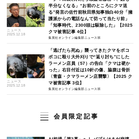
半分なくなる」“お前のところにクマ送
る”発言の佐竹前秋田県知事独白40分「擁
護派からの電話なんて切って当たり前」
「知事時代、2300頭は駆除した」【2025
ニュース
クマ被害記事 4位】
2025.12.18
集英社オンライン編集部ニュース班
「逃げたら死ぬ」襲ってきたクマをボコ
ボコに殴り大外刈りで“返り討ち”にした
ラーメン店員（57）の告白「クマは硬か
った」右目付近は10針の傷、脇腹は骨折
〈青森・クマラーメン店襲撃〉【2025 ク
ニュース
マ被害記事 3位】
2025.12.18
集英社オンライン編集部ニュース班
会員限定記事
AI相場「第2幕」へ！ バブルはまだ崩壊