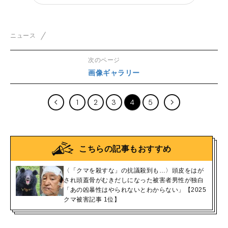
ニュース
次のページ
画像ギャラリー
1
2
3
4
5
こちらの記事もおすすめ
〈「クマを殺すな」の抗議殺到も…〉頭皮をはが
され頭蓋骨がむきだしになった被害者男性が独白
「あの凶暴性はやられないとわからない」【2025
クマ被害記事 1位】