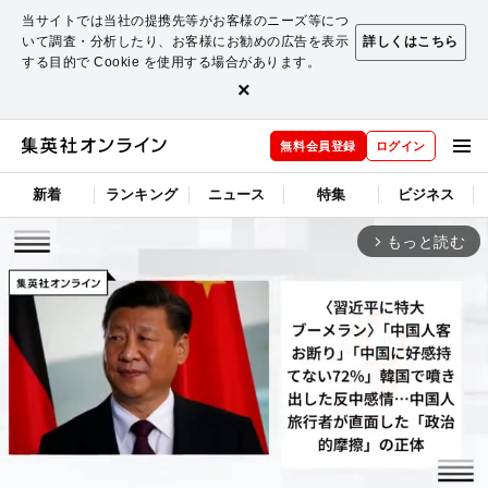
当サイトでは当社の提携先等がお客様のニーズ等につ
いて調査・分析したり、お客様にお勧めの広告を表示
詳しくはこちら
する目的で Cookie を使用する場合があります。
×
無料会員登録
ログイン
新着
ランキング
ニュース
特集
ビジネス
もっと読む
arrow_forward_ios