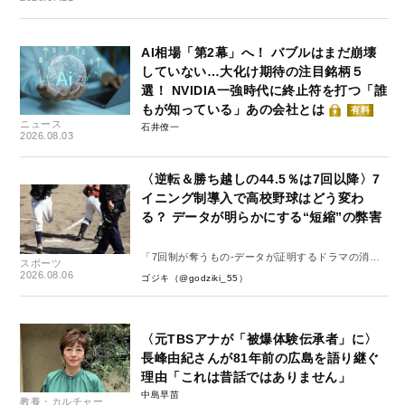
AI相場「第2幕」へ！ バブルはまだ崩壊
していない…大化け期待の注目銘柄５
選！ NVIDIA一強時代に終止符を打つ「誰
もが知っている」あの会社とは
有料
ニュース
石井僚一
2026.08.03
〈逆転＆勝ち越しの44.5％は7回以降〉7
イニング制導入で高校野球はどう変わ
る？ データが明らかにする“短縮”の弊害
「7回制が奪うもの-データが証明するドラマの消
スポーツ
失-」
2026.08.06
ゴジキ（@godziki_55）
〈元TBSアナが「被爆体験伝承者」に〉
長峰由紀さんが81年前の広島を語り継ぐ
理由「これは昔話ではありません」
中島早苗
教養・カルチャー