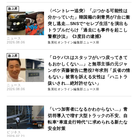
急上昇
〈ベントレー追突〉「ぶつかる可能性は
分かっていた」韓国籍の刺青男が7台に衝
突し逃走…SNSで“セレブ生活”を演出も
トラブルだらけ「過去にも事件を起こし
警察沙汰」《3度目の逮捕》
ニュース
2026.08.06
集英社オンライン編集部ニュース班
急上昇
「ロケバスはスタッフがいつ戻ってきて
もおかしくない…」と無罪主張の元ジャ
ンポケ斉藤被告に懲役7年求刑「反省の情
もない」被害を訴える女性は「ハニトラ
扱いされ…絶対許せない」
ニュース
2026.08.06
集英社オンライン編集部ニュース班
「いつ加害者になるかわからない…」青
切符導入で増す大型トラックの不安、自
転車“車道走行時代”に求められる新たな
安全対策
ビジネス
2026.07.21