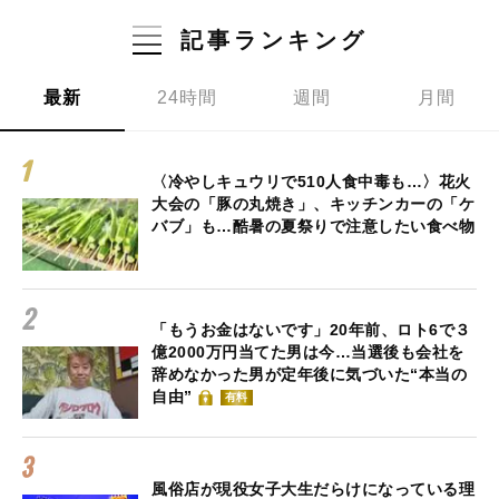
記事ランキング
最新
24時間
週間
月間
〈冷やしキュウリで510人食中毒も…〉花火
大会の「豚の丸焼き」、キッチンカーの「ケ
バブ」も…酷暑の夏祭りで注意したい食べ物
「もうお金はないです」20年前、ロト6で３
億2000万円当てた男は今…当選後も会社を
辞めなかった男が定年後に気づいた“本当の
自由”
有料
風俗店が現役女子大生だらけになっている理