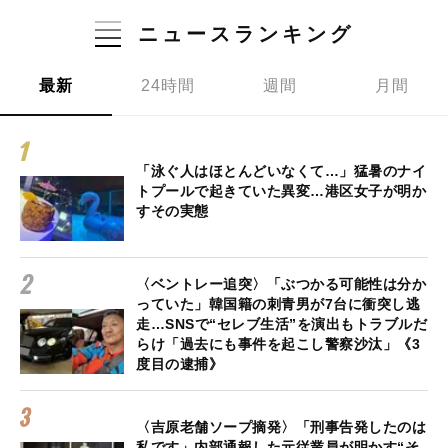
ニュースランキング
最新
24時間
週間
月間
「泳ぐ人はほとんどいなくて…」猛暑のナイ
トプールで起きていた異変…港区女子が明か
すその実態
〈ベントレー追突〉「ぶつかる可能性は分か
っていた」韓国籍の刺青男が7台に衝突し逃
走…SNSで“セレブ生活”を演出もトラブルだ
らけ「過去にも事件を起こし警察沙汰」《3
度目の逮捕》
〈吉原老舗ソープ摘発〉「刑事告発したのは
私です」内部通報した元従業員が明かす“そ