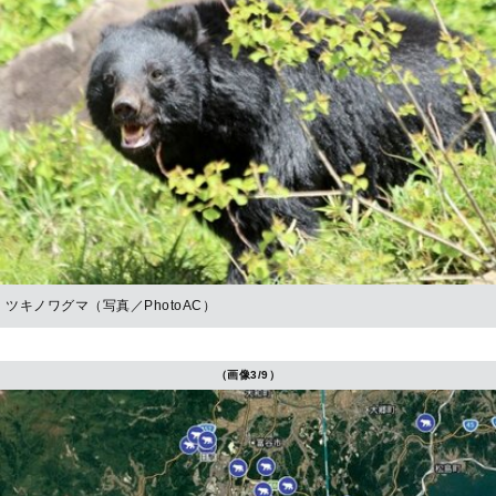
ツキノワグマ（写真／PhotoAC）
（画像3/9）