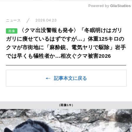
Powered by 
GliaStudios
Mute
2026.04.23
ニュース
〈クマ出没警報も発令〉「冬眠明けはガリ
画像
ガリに痩せているはずですが…」体重125キロの
クマが市街地に「麻酔銃、電気ヤリで駆除」岩手
では早くも犠牲者か…相次ぐクマ被害2026
記事本文に戻る
（画像1/9）