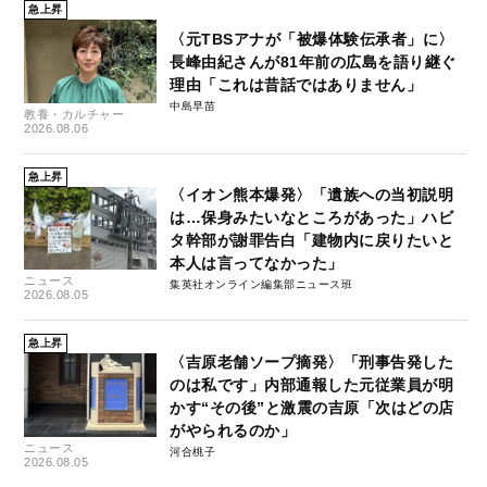
急上昇
〈元TBSアナが「被爆体験伝承者」に〉
長峰由紀さんが81年前の広島を語り継ぐ
理由「これは昔話ではありません」
中島早苗
教養・カルチャー
2026.08.06
急上昇
〈イオン熊本爆発〉「遺族への当初説明
は…保身みたいなところがあった」ハビ
タ幹部が謝罪告白「建物内に戻りたいと
本人は言ってなかった」
ニュース
集英社オンライン編集部ニュース班
2026.08.05
急上昇
〈吉原老舗ソープ摘発〉「刑事告発した
のは私です」内部通報した元従業員が明
かす“その後”と激震の吉原「次はどの店
がやられるのか」
ニュース
河合桃子
2026.08.05