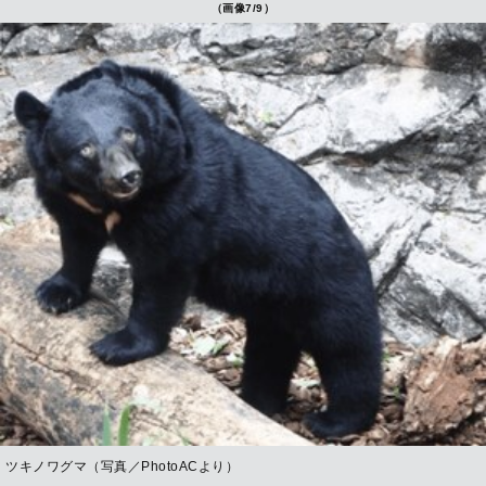
（画像7/9）
ツキノワグマ（写真／PhotoACより）