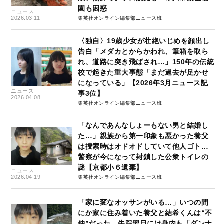
園も困惑
ニュース
2026.03.11
集英社オンライン編集部ニュース班
〈独自〉19歳少女が壮絶いじめを顔出し
告白「メダカとからかわれ、筆箱を取ら
れ、道路に突き飛ばされ…」150年の伝統
校で起きた重大事態「まだ過去が足かせ
になっている」【2026年3月ニュース記
ニュース
事3位】
2026.04.08
集英社オンライン編集部ニュース班
「なんであんなしょーもない男と結婚し
た…」親族から第一印象も悪かった養父
は捜索時はオドオドしていて他人ゴト…
警察が今になって封鎖した公衆トイレの
謎【京都小６遺棄】
ニュース
2026.04.19
集英社オンライン編集部ニュース班
「家に変なオッサンがいる…」いつの間
にか家に住み着いた養父と結希くんは“不
仲”だった、失踪翌日には身内も「ダンナ