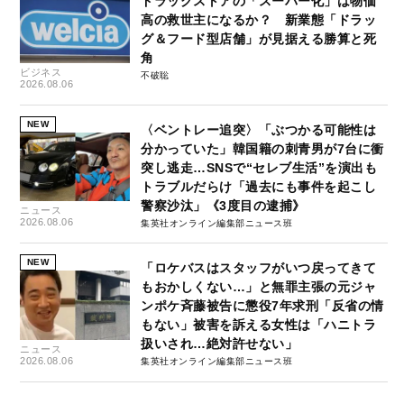
ドラッグストアの「スーパー化」は物価
高の救世主になるか？ 新業態「ドラッ
グ＆フード型店舗」が見据える勝算と死
角
ビジネス
不破聡
2026.08.06
NEW
〈ベントレー追突〉「ぶつかる可能性は
分かっていた」韓国籍の刺青男が7台に衝
突し逃走…SNSで“セレブ生活”を演出も
トラブルだらけ「過去にも事件を起こし
警察沙汰」《3度目の逮捕》
ニュース
2026.08.06
集英社オンライン編集部ニュース班
NEW
「ロケバスはスタッフがいつ戻ってきて
もおかしくない…」と無罪主張の元ジャ
ンポケ斉藤被告に懲役7年求刑「反省の情
もない」被害を訴える女性は「ハニトラ
扱いされ…絶対許せない」
ニュース
2026.08.06
集英社オンライン編集部ニュース班