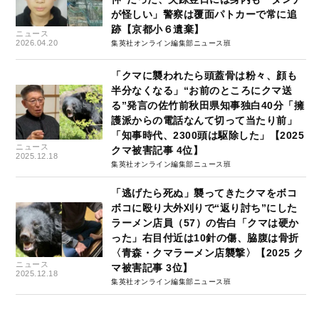
が怪しい」警察は覆面パトカーで常に追
跡【京都小６遺棄】
ニュース
2026.04.20
集英社オンライン編集部ニュース班
「クマに襲われたら頭蓋骨は粉々、顔も
半分なくなる」“お前のところにクマ送
る”発言の佐竹前秋田県知事独白40分「擁
護派からの電話なんて切って当たり前」
「知事時代、2300頭は駆除した」【2025
ニュース
クマ被害記事 4位】
2025.12.18
集英社オンライン編集部ニュース班
「逃げたら死ぬ」襲ってきたクマをボコ
ボコに殴り大外刈りで“返り討ち”にした
ラーメン店員（57）の告白「クマは硬か
った」右目付近は10針の傷、脇腹は骨折
〈青森・クマラーメン店襲撃〉【2025 ク
ニュース
マ被害記事 3位】
2025.12.18
集英社オンライン編集部ニュース班