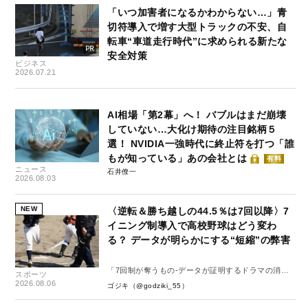
「いつ加害者になるかわからない…」青
切符導入で増す大型トラックの不安、自
転車“車道走行時代”に求められる新たな
安全対策
ビジネス
2026.07.21
AI相場「第2幕」へ！ バブルはまだ崩壊
していない…大化け期待の注目銘柄５
選！ NVIDIA一強時代に終止符を打つ「誰
もが知っている」あの会社とは
有料
ニュース
石井僚一
2026.08.03
NEW
〈逆転＆勝ち越しの44.5％は7回以降〉7
イニング制導入で高校野球はどう変わ
る？ データが明らかにする“短縮”の弊害
「7回制が奪うもの-データが証明するドラマの消
スポーツ
失-」
2026.08.06
ゴジキ（@godziki_55）