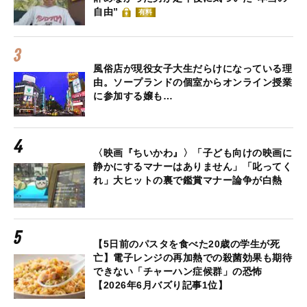
自由”
有料
風俗店が現役女子大生だらけになっている理
由。ソープランドの個室からオンライン授業
に参加する嬢も…
〈映画『ちいかわ』〉「子ども向けの映画に
静かにするマナーはありません」「叱ってく
れ」大ヒットの裏で鑑賞マナー論争が白熱
【5日前のパスタを食べた20歳の学生が死
亡】電子レンジの再加熱での殺菌効果も期待
できない「チャーハン症候群」の恐怖
【2026年6月バズり記事1位】