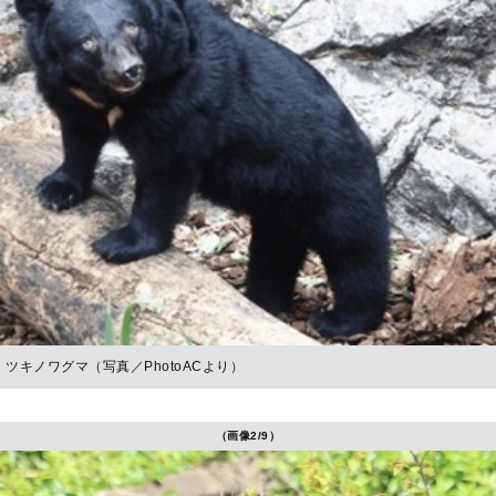
ツキノワグマ（写真／PhotoACより）
（画像2/9）