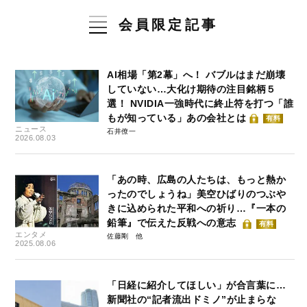
会員限定記事
AI相場「第2幕」へ！ バブルはまだ崩壊
していない…大化け期待の注目銘柄５
選！ NVIDIA一強時代に終止符を打つ「誰
もが知っている」あの会社とは
有料
ニュース
石井僚一
2026.08.03
「あの時、広島の人たちは、もっと熱か
ったのでしょうね」美空ひばりのつぶや
きに込められた平和への祈り…『一本の
鉛筆』で伝えた反戦への意志
有料
エンタメ
佐藤剛
2025.08.06
「日経に紹介してほしい」が合言葉に…
新聞社の“記者流出ドミノ”が止まらな