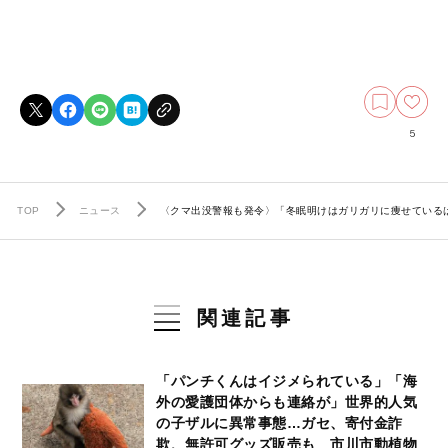
5
TOP
ニュース
〈クマ出没警報も発令〉「冬眠明けはガリガリに痩せているは
関連記事
「パンチくんはイジメられている」「海
外の愛護団体からも連絡が」世界的人気
の子ザルに異常事態…ガセ、寄付金詐
欺、無許可グッズ販売も 市川市動植物