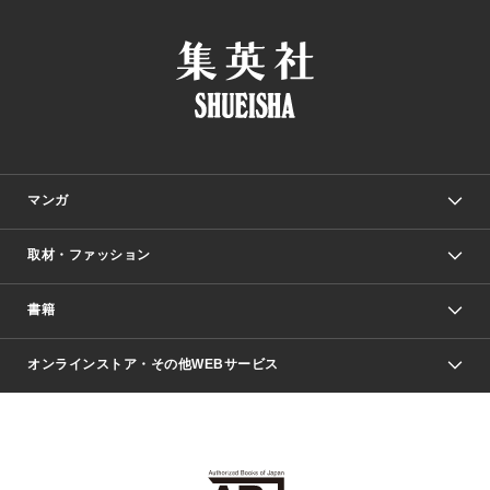
マンガ
取材・ファッション
少年マンガ
週刊少年ジャンプ
書籍
ファッション・美容
青年マンガ
ジャンプSQ.
Seventeen
週刊ヤングジャンプ
オンラインストア・その他WEBサービス
文芸・文庫・総合
芸能・情報・スポーツ
少女マンガ
Vジャンプ
non-no Web
ヤングジャンプ定期購読デジタル
すばる
Myojo
オンラインストア
りぼん
学芸・ノンフィクション・新書
最強ジャンプ
女性マンガ
@BAILA
ヤンジャン＋
小説すばる
週プレNEWS
マーガレット
集英社OTOコンテンツ
集英社 学芸編集部
少年ジャンプ＋
その他WEBサービス
クッキー
ライトノベル・ノベライズ
MAQUIA ONLINE