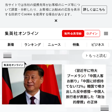
当サイトでは当社の提携先等がお客様のニーズ等につ
いて調査・分析したり、お客様にお勧めの広告を表示
詳しくはこちら
する目的で Cookie を使用する場合があります。
×
無料会員登録
ログイン
新着
ランキング
ニュース
特集
ビジネス
もっと読む
arrow_forward_ios