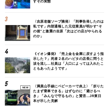
すその実態
〈吉原老舗ソープ摘発〉「刑事告発したのは
私です」内部通報した元従業員が明かす“そ
の後”と激震の吉原「次はどの店がやられる
のか」
《イオン爆発》「売上金を金庫に戻すよう指
示した？」死者２名のハビタの店長に問うと
涙を流し…社員は「入口によっては入れたこ
ともあったようです」
〈満員山手線にベビーカーで炎上〉「折りた
NEW
たまず乗車できる」はずなのに「避けるべ
き」「みんなで守るもの」と賛否…JR東日
本が示した見解