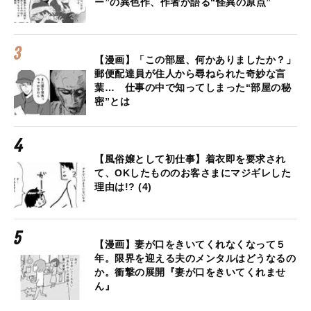
ー”の異色作、作者が語る“怪異の原点”
【漫画】「この部屋、何かありましたか？」
郵便配達員が住人から尋ねられた奇妙な言
葉… 仕事の中で知ってしまった“部屋の秘
密”とは
【風俗嬢として初仕事】着衣即を要求され
て、OKしたもののお客さまにマジギレした
理由は!? (4)
【漫画】妻が口をきいてくれなくなって５
年。限界を迎える夫のメンタルはどうなるの
か。衝撃の展開『妻が口をきいてくれませ
ん』