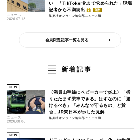
い 「TikToker化まで求められた」現場
記者から不満続出
有料
ニュース
集英社オンライン編集部ニュース班
2026.07.18
会員限定記事一覧を見る
新着記事
NEW
〈満員山手線にベビーカーで炎上〉「折
りたたまず乗車できる」はずなのに「避
けるべき」「みんなで守るもの」と賛
否…JR東日本が示した見解
ニュース
集英社オンライン編集部ニュース班
2026.08.06
NEW