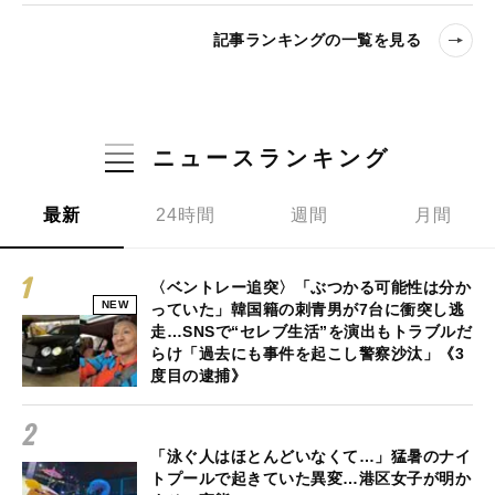
記事ランキングの一覧を見る
ニュースランキング
最新
24時間
週間
月間
〈ベントレー追突〉「ぶつかる可能性は分か
NEW
っていた」韓国籍の刺青男が7台に衝突し逃
走…SNSで“セレブ生活”を演出もトラブルだ
らけ「過去にも事件を起こし警察沙汰」《3
度目の逮捕》
「泳ぐ人はほとんどいなくて…」猛暑のナイ
トプールで起きていた異変…港区女子が明か