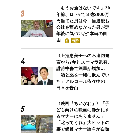
「もうお金はないです」20
年前、ロト6で３億2000万
円当てた男は今…当選後も
会社を辞めなかった男が定
年後に気づいた“本当の自
由”
有料
《上沼恵美子への不適切発
言から7年》スーマラ武智、
誹謗中傷で酒量が増加…
「酒と薬を一緒に飲んでい
た」アルコール依存症の
日々を告白
〈映画『ちいかわ』〉「子
ども向けの映画に静かにす
るマナーはありません」
「叱ってくれ」大ヒットの
裏で鑑賞マナー論争が白熱