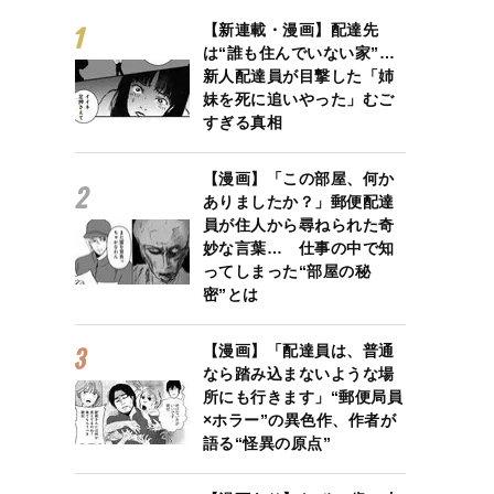
【新連載・漫画】配達先
は“誰も住んでいない家”…
新人配達員が目撃した「姉
妹を死に追いやった」むご
すぎる真相
【漫画】「この部屋、何か
ありましたか？」郵便配達
員が住人から尋ねられた奇
妙な言葉… 仕事の中で知
ってしまった“部屋の秘
密”とは
【漫画】「配達員は、普通
なら踏み込まないような場
所にも行きます」“郵便局員
×ホラー”の異色作、作者が
語る“怪異の原点”