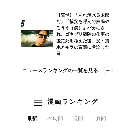
【哀悼】「あれ清水良太郎
だ」「親父も呼んで麻雀や
ろうや（笑）」バカにさ
れ、ゴキブリ駆除の仕事の
後に死を考えた後、父・清
水アキラの言葉に号泣した
日
ニュースランキングの一覧を見る
漫画ランキング
最新
24時間
週間
月間