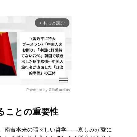
もっと読む
arrow_forward_ios
Powered by 
GliaStudios
M
ることの重要性
u
t
、南吉本来の瑞々しい哲学――哀しみが愛に
e