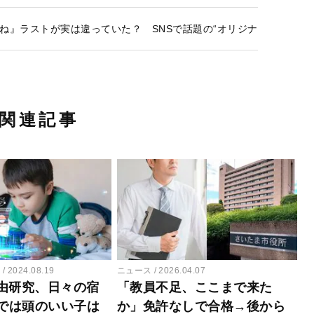
ね』ラストが実は違っていた？ SNSで話題の“オリジナル版”に「
関連記事
ー
2024.08.19
ニュース
2026.04.07
由研究、日々の宿
「教員不足、ここまで来た
止では頭のいい子は
か」免許なしで合格→後から