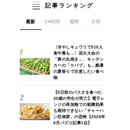
記事ランキング
最新
24時間
週間
月間
〈冷やしキュウリで510人
食中毒も…〉花火大会の
「豚の丸焼き」、キッチン
カーの「ケバブ」も…酷暑
の夏祭りで注意したい食べ
物
【5日前のパスタを食べた
20歳の学生が死亡】電子レ
ンジの再加熱での殺菌効果
も期待できない「チャーハ
ン症候群」の恐怖【2026年
6月バズり記事1位】