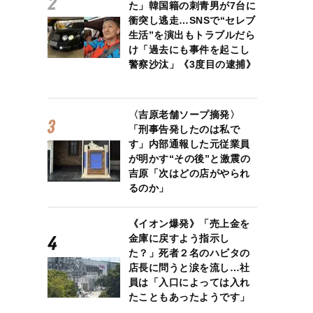
た」韓国籍の刺青男が7台に
衝突し逃走…SNSで“セレブ
生活”を演出もトラブルだら
け「過去にも事件を起こし
警察沙汰」《3度目の逮捕》
〈吉原老舗ソープ摘発〉
「刑事告発したのは私で
す」内部通報した元従業員
が明かす“その後”と激震の
吉原「次はどの店がやられ
るのか」
《イオン爆発》「売上金を
金庫に戻すよう指示し
た？」死者２名のハビタの
店長に問うと涙を流し…社
員は「入口によっては入れ
たこともあったようです」