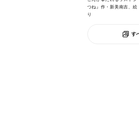
つね』作・新美南吉、絵
り
す