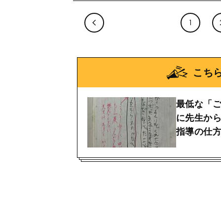
1
こち
最低な「
に先生から
指導の仕方