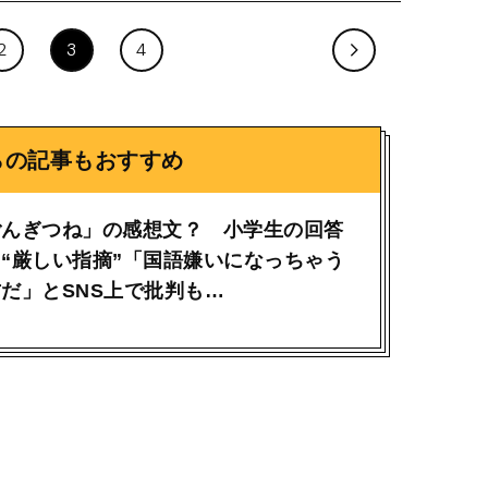
2
3
4
らの記事もおすすめ
ごんぎつね」の感想文？ 小学生の回答
“厳しい指摘”「国語嫌いになっちゃう
だ」とSNS上で批判も…