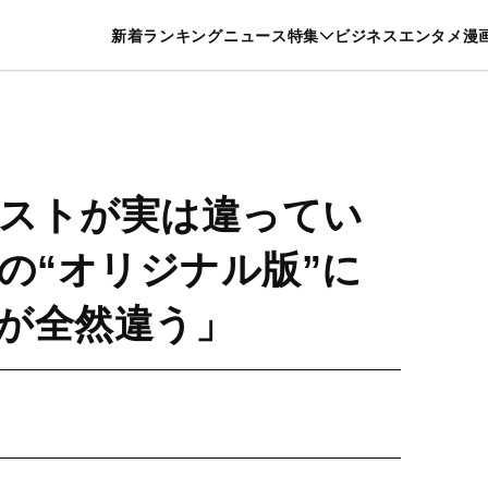
特集一覧を見る
漫画一覧を見る
新着
ランキング
ニュース
特集
ビジネス
エンタメ
漫
養・カルチャー
暮らし
スポーツ
ヘルスケア
美容
グルメ
ストが実は違ってい
の“オリジナル版”に
が全然違う」