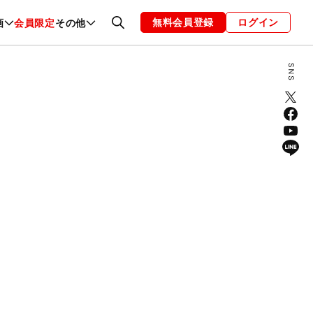
無料会員登録
ログイン
画
会員限定
その他
ファッション
恋愛・結婚
編集部
お知らせ