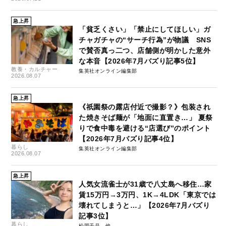
急上昇
「貧乏くさい」「禁止にしてほしい」ガ
チャガチャの“サーチ行為”が物議 SNS
で賛否真っ二つ、店舗側が明かした意外
な本音【2026年7月バズり記事5位】
教養・カルチャー
集英社オンライン編集部
2026.08.07
急上昇
《祇園祭の露店付近で撮影？》包装され
た焼きそば麺が「地面に直置き…」 夏祭
りで食中毒を避ける“店選び”のポイント
【2026年7月バズり記事4位】
暮らし
集英社オンライン編集部
2026.08.07
急上昇
人気女流雀士が31歳で八丈島へ移住…家
賃15万円→3万円、1K→4LDK「東京では
壊れてしまうと…」【2026年7月バズり
記事3位】
暮らし
松岡千晶