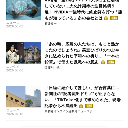
AI相場「第2幕」へ！ バブルはまだ崩壊
していない…大化け期待の注目銘柄５
選！ NVIDIA一強時代に終止符を打つ「誰
もが知っている」あの会社とは
有料
ニュース
石井僚一
2026.08.03
「あの時、広島の人たちは、もっと熱か
ったのでしょうね」美空ひばりのつぶや
きに込められた平和への祈り…『一本の
鉛筆』で伝えた反戦への意志
有料
エンタメ
佐藤剛
2025.08.06
「日経に紹介してほしい」が合言葉に…
新聞社の“記者流出ドミノ”が止まらな
い 「TikToker化まで求められた」現場
記者から不満続出
有料
ニュース
集英社オンライン編集部ニュース班
2026.07.18