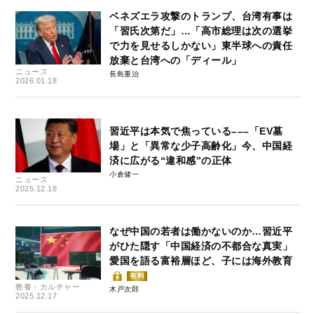
ベネズエラ攻撃のトランプ、台湾有事は
「習氏次第だ」…「高市総理は次の選挙
で力を見せるしかない」東半球への責任
放棄と台湾への「ディール」
ニュース
長島重治
2026.01.18
習近平は本気で焦っている–––「EV墓
場」と「異常な少子高齢化」今、中国経
済に広がる“違和感”の正体
小倉健一
ニュース
2025.12.18
なぜ中国の若者は働かないのか…習近平
がひた隠す「中国経済の不都合な真実」
愛国を語る富裕層ほど、子には海外教育
有料
教養・カルチャー
木戸次郎
2025.12.17