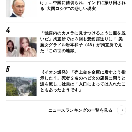
け」…中国に値切られ、インドに振り回され
る“大国ロシア”の悲しい現実
「独房内のカメラに見せつけるように服を脱
いだ」拘置所では３回も懲罰房送りに！ 美
魔女グラドル岩本和子（48）が拘置所で見
た「この世の地獄」
《イオン爆発》「売上金を金庫に戻すよう指
示した？」死者２名のハビタの店長に問うと
涙を流し…社員は「入口によっては入れたこ
ともあったようです」
ニュースランキングの一覧を見る