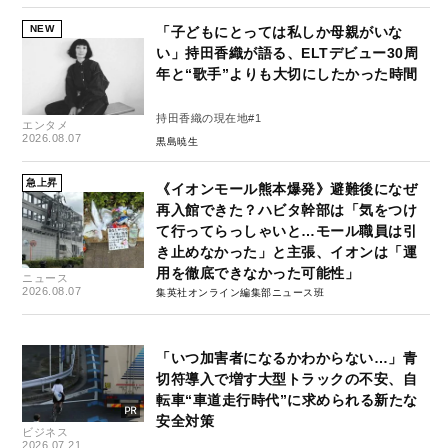
NEW
「子どもにとっては私しか母親がいな
い」持田香織が語る、ELTデビュー30周
年と“歌手”よりも大切にしたかった時間
持田香織の現在地#1
エンタメ
2026.08.07
黒島暁生
急上昇
《イオンモール熊本爆発》避難後になぜ
再入館できた？ハビタ幹部は「気をつけ
て行ってらっしゃいと…モール職員は引
き止めなかった」と主張、イオンは「運
用を徹底できなかった可能性」
ニュース
2026.08.07
集英社オンライン編集部ニュース班
「いつ加害者になるかわからない…」青
切符導入で増す大型トラックの不安、自
転車“車道走行時代”に求められる新たな
安全対策
ビジネス
2026.07.21