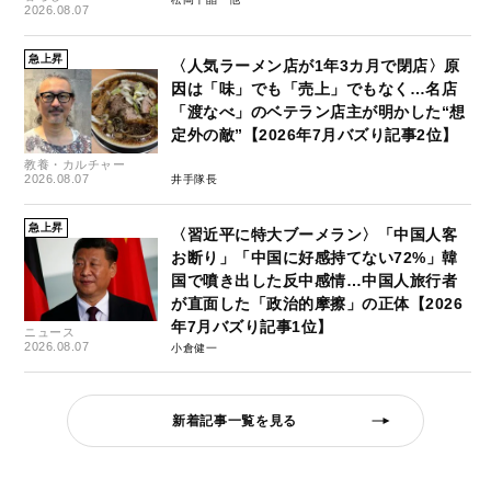
2026.08.07
急上昇
〈人気ラーメン店が1年3カ月で閉店〉原
因は「味」でも「売上」でもなく…名店
「渡なべ」のベテラン店主が明かした“想
定外の敵”【2026年7月バズり記事2位】
教養・カルチャー
2026.08.07
井手隊長
急上昇
〈習近平に特大ブーメラン〉「中国人客
お断り」「中国に好感持てない72%」韓
国で噴き出した反中感情…中国人旅行者
が直面した「政治的摩擦」の正体【2026
年7月バズり記事1位】
ニュース
2026.08.07
小倉健一
新着記事一覧を見る