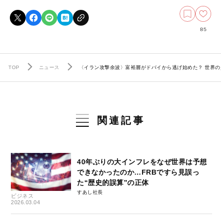
85
TOP
ニュース
〈イラン攻撃余波〉富裕層がドバイから逃げ始めた？ 世界
関連記事
40年ぶりの大インフレをなぜ世界は予想
できなかったのか…FRBですら見誤っ
た“歴史的誤算”の正体
すあし社長
ビジネス
2026.03.04