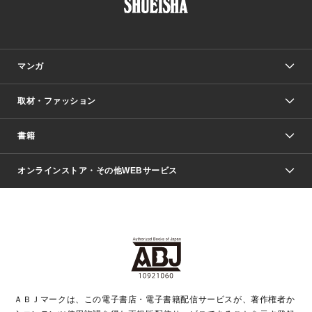
マンガ
取材・ファッション
少年マンガ
週刊少年ジャンプ
書籍
ファッション・美容
青年マンガ
ジャンプSQ.
Seventeen
週刊ヤングジャンプ
オンラインストア・その他WEBサービス
文芸・文庫・総合
芸能・情報・スポーツ
少女マンガ
Vジャンプ
non-no Web
ヤングジャンプ定期購読デジタル
すばる
Myojo
オンラインストア
りぼん
学芸・ノンフィクション・新書
最強ジャンプ
女性マンガ
@BAILA
ヤンジャン＋
小説すばる
週プレNEWS
マーガレット
集英社OTOコンテンツ
集英社 学芸編集部
少年ジャンプ＋
その他WEBサービス
クッキー
ライトノベル・ノベライズ
MAQUIA ONLINE
となりのヤングジャンプ
集英社 文芸ステーション
週プレ グラジャパ！
別冊マーガレット
SHUEISHA MANGA-ART HERITAGE
集英社 ビジネス書
ゼブラック
ココハナ
SHUEISHA ADNAVI
SPUR.JP
集英社Webマガジン Cobalt
グランドジャンプ
web 集英社文庫
キッズ
web Sportiva
マンガMee
ジャンプキャラクターズストア
集英社新書
ジャンプルーキー！
月刊オフィスユー
ＡＢＪマークは、この電子書店・電子書籍配信サービスが、著作権者か
EDITOR'S LAB
LEE
集英社オレンジ文庫
ウルトラジャンプ
青春と読書