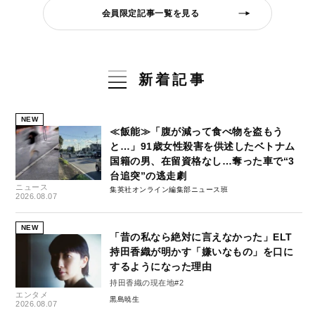
会員限定記事一覧を見る
新着記事
NEW
≪飯能≫「腹が減って食べ物を盗もう
と…」91歳女性殺害を供述したベトナム
国籍の男、在留資格なし…奪った車で“3
台追突”の逃走劇
ニュース
集英社オンライン編集部ニュース班
2026.08.07
NEW
「昔の私なら絶対に言えなかった」ELT
持田香織が明かす「嫌いなもの」を口に
するようになった理由
持田香織の現在地#2
エンタメ
黒島暁生
2026.08.07