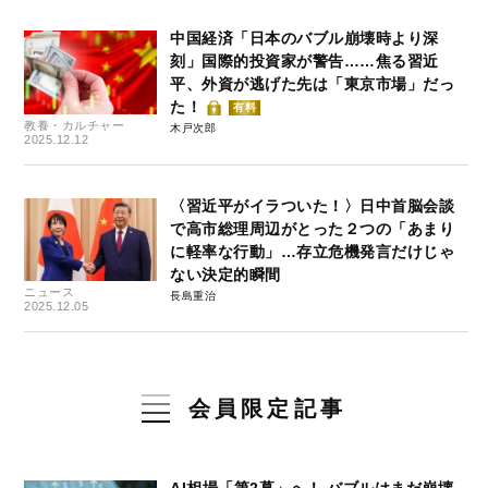
中国経済「日本のバブル崩壊時より深
刻」国際的投資家が警告……焦る習近
平、外資が逃げた先は「東京市場」だっ
た！
有料
教養・カルチャー
木戸次郎
2025.12.12
〈習近平がイラついた！〉日中首脳会談
で高市総理周辺がとった２つの「あまり
に軽率な行動」…存立危機発言だけじゃ
ない決定的瞬間
ニュース
長島重治
2025.12.05
会員限定記事