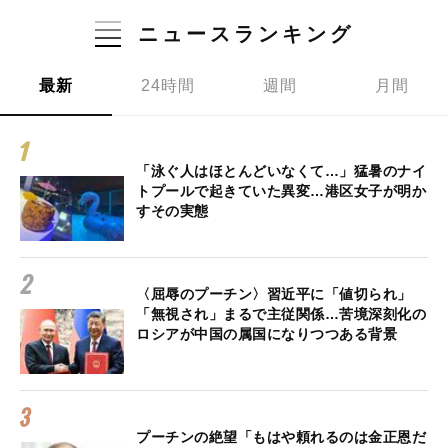
ニュースランキング
最新
24時間
週間
月間
「泳ぐ人はほとんどいなくて…」猛暑のナイ
トプールで起きていた異変…港区女子が明か
すその実態
〈屈辱のプーチン〉習近平に「値切られ」
「無視され」まるで主従関係…苦境深刻化の
ロシアが中国の属国になりつつある背景
プーチンの絶望「もはや頼れるのは金正恩だ