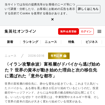
当サイトでは当社の提携先等がお客様のニーズ等につ
いて調査・分析したり、お客様にお勧めの広告を表示
詳しくはこちら
する目的で Cookie を使用する場合があります。
×
無料会員登録
ログイン
新着
ランキング
ニュース
特集
ビジネス
2026.03.16
有料記事
ニュース
〈イラン攻撃余波〉富裕層がドバイから逃げ始め
た？ 世界の資本が動き始めた理由と次の移住先
に選ばれた「意外な都市」
世界の富裕層の移住先に、静かな変化が起きている。これまで人気だっ
たドバイから、ある都を選ぶ動きが広がり始めているというのだ。投資
銀行やヘッジファンド、さらにはAI企業の拠点移転の話も聞こえてく
る。いったいなぜか？ その背景には、中東情勢やエネルギー市場、そし
て世界の資本の流れが大きく変わり始めている現実がある。