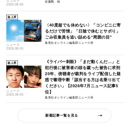
エンタメ
佐藤剛
2025.08.06
急上昇
〈40度超でも休めない〉「コンビニに寄
るだけで苦情」「日陰で休むとサボり」
ごみ収集員を追い詰める“周囲の目”
集英社オンライン編集部ニュース班
ニュース
2026.08.05
《ライバー刺殺》「まだ動くんだ…」と
急上昇
犯行後に被害者の頭を蹴った被告に求刑
20年、傍聴者が裁判をライブ配信した疑
惑で審理中断「該当する方は名乗り出て
ください」【2026年7月ニュース記事5
ニュース
位】
2026.08.05
集英社オンライン編集部ニュース班
新着記事一覧を見る