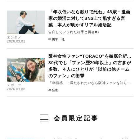
「年収低いなら独りで死ね」48歳・漫画
家の婚活に対してSNS上で酷すぎる言
葉…本人が明かすリアル婚活記
告白してフラれた相手と再会#3
エンタメ
中川学
2026.03.01
阪神女性ファン“TORACO”を徹底分析…
30代でも「ファン歴20年以上」の古参が
多数、４人にひとりが「以前は他チーム
のファン」の衝撃
「幸福感」に満たされたいなら阪神ファンを知りま
スポーツ
しょう#5
2026.03.08
牛窪恵
会員限定記事