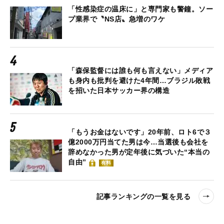
「性感染症の温床に」と専門家も警鐘。ソー
プ業界で〝NS店〟急増のワケ
「森保監督には誰も何も言えない」メディア
も身内も批判を避けた4年間…ブラジル敗戦
を招いた日本サッカー界の構造
「もうお金はないです」20年前、ロト6で３
億2000万円当てた男は今…当選後も会社を
辞めなかった男が定年後に気づいた“本当の
自由”
有料
記事ランキングの一覧を見る