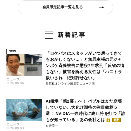
会員限定記事一覧を見る
新着記事
NEW
「ロケバスはスタッフがいつ戻ってきて
もおかしくない…」と無罪主張の元ジャ
ンポケ斉藤被告に懲役7年求刑「反省の情
もない」被害を訴える女性は「ハニトラ
扱いされ…絶対許せない」
ニュース
2026.08.06
集英社オンライン編集部ニュース班
AI相場「第2幕」へ！ バブルはまだ崩壊
していない…大化け期待の注目銘柄５
選！ NVIDIA一強時代に終止符を打つ「誰
もが知っている」あの会社とは
有料
ニュース
石井僚一
2026.08.03