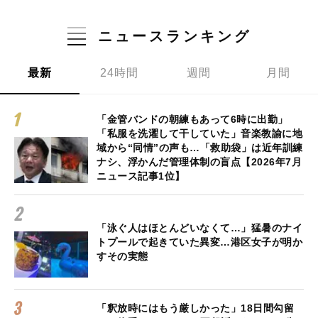
ニュースランキング
最新
24時間
週間
月間
「金管バンドの朝練もあって6時に出勤」
「私服を洗濯して干していた」音楽教諭に地
域から“同情”の声も…「救助袋」は近年訓練
ナシ、浮かんだ管理体制の盲点【2026年7月
ニュース記事1位】
「泳ぐ人はほとんどいなくて…」猛暑のナイ
トプールで起きていた異変…港区女子が明か
すその実態
「釈放時にはもう厳しかった」18日間勾留