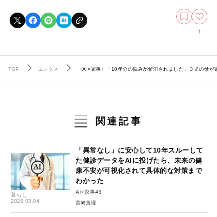
1
TOP
エンタメ
〈AI×家事〉「10年分の悩みが解消されました」３児の母が
関連記事
「異常なし」に安心して10年スルーして
た健診データをAIに投げたら、未来の健
康不安が可視化されて具体的な対策まで
わかった
AI×家事#3
暮らし
2026.03.04
宮崎真理