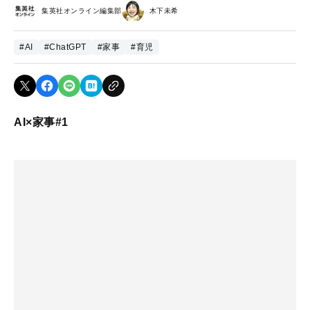
集英社オンライン編集部
木下未希
#AI
#ChatGPT
#家事
#育児
AI×家事#1