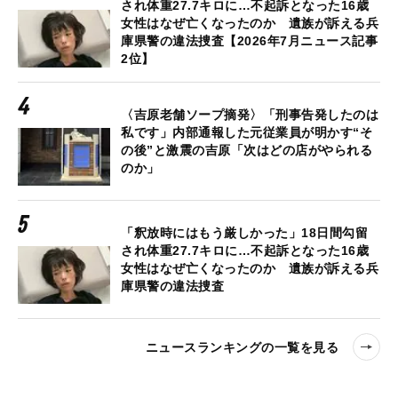
され体重27.7キロに…不起訴となった16歳
女性はなぜ亡くなったのか 遺族が訴える兵
庫県警の違法捜査【2026年7月ニュース記事
2位】
〈吉原老舗ソープ摘発〉「刑事告発したのは
私です」内部通報した元従業員が明かす“そ
の後”と激震の吉原「次はどの店がやられる
のか」
「釈放時にはもう厳しかった」18日間勾留
され体重27.7キロに…不起訴となった16歳
女性はなぜ亡くなったのか 遺族が訴える兵
庫県警の違法捜査
ニュースランキングの一覧を見る