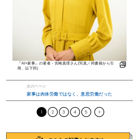
『AI×家事』の著者・宮崎真理さん(写真／同書籍から引
用、以下同)
次のページ
家事は肉体労働ではなく、意思労働だった
1
2
3
4
5