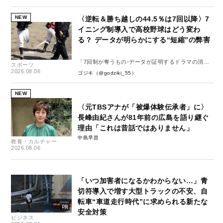
NEW
〈逆転＆勝ち越しの44.5％は7回以降〉7
イニング制導入で高校野球はどう変わ
る？ データが明らかにする“短縮”の弊害
「7回制が奪うもの-データが証明するドラマの消
スポーツ
失-」
2026.08.06
ゴジキ（@godziki_55）
NEW
〈元TBSアナが「被爆体験伝承者」に〉
長峰由紀さんが81年前の広島を語り継ぐ
理由「これは昔話ではありません」
中島早苗
教養・カルチャー
2026.08.06
「いつ加害者になるかわからない…」青
切符導入で増す大型トラックの不安、自
転車“車道走行時代”に求められる新たな
安全対策
ビジネス