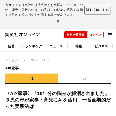
当サイトでは当社の提携先等がお客様のニーズ等につ
いて調査・分析したり、お客様にお勧めの広告を表示
詳しくはこちら
する目的で Cookie を使用する場合があります。
×
無料会員登録
ログイン
新着
ランキング
ニュース
特集
ビジネス
2026.03.14
エンタメ
AI×家事
#1
#2
〈AI×家事〉「10年分の悩みが解消されました」
３児の母が家事・育児にAIを活用 一番画期的だ
った実践法は