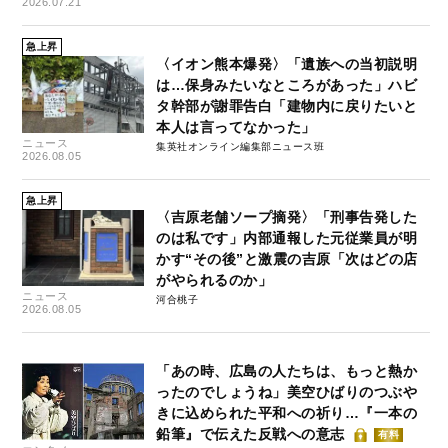
2026.07.21
急上昇
〈イオン熊本爆発〉「遺族への当初説明
は…保身みたいなところがあった」ハビ
タ幹部が謝罪告白「建物内に戻りたいと
本人は言ってなかった」
ニュース
集英社オンライン編集部ニュース班
2026.08.05
急上昇
〈吉原老舗ソープ摘発〉「刑事告発した
のは私です」内部通報した元従業員が明
かす“その後”と激震の吉原「次はどの店
がやられるのか」
ニュース
河合桃子
2026.08.05
「あの時、広島の人たちは、もっと熱か
ったのでしょうね」美空ひばりのつぶや
きに込められた平和への祈り…『一本の
鉛筆』で伝えた反戦への意志
有料