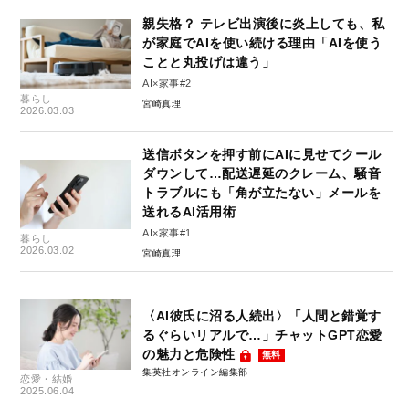
親失格？ テレビ出演後に炎上しても、私
が家庭でAIを使い続ける理由「AIを使う
ことと丸投げは違う」
AI×家事#2
暮らし
宮崎真理
2026.03.03
送信ボタンを押す前にAIに見せてクール
ダウンして…配送遅延のクレーム、騒音
トラブルにも「角が立たない」メールを
送れるAI活用術
AI×家事#1
暮らし
2026.03.02
宮崎真理
〈AI彼氏に沼る人続出〉「人間と錯覚す
るぐらいリアルで…」チャットGPT恋愛
の魅力と危険性
無料
集英社オンライン編集部
恋愛・結婚
2025.06.04