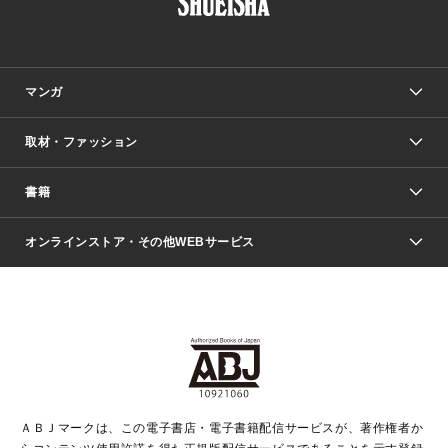
マンガ
取材・ファッション
少年マンガ
週刊少年ジャンプ
書籍
ファッション・美容
青年マンガ
ジャンプSQ.
Seventeen
週刊ヤングジャンプ
オンラインストア・その他WEBサービス
文芸・文庫・総合
芸能・情報・スポーツ
少女マンガ
Vジャンプ
non-no Web
ヤングジャンプ定期購読デジタル
すばる
Myojo
オンラインストア
りぼん
学芸・ノンフィクション・新書
最強ジャンプ
女性マンガ
@BAILA
ヤンジャン＋
小説すばる
週プレNEWS
マーガレット
集英社OTOコンテンツ
集英社 学芸編集部
少年ジャンプ＋
その他WEBサービス
クッキー
ライトノベル・ノベライズ
MAQUIA ONLINE
となりのヤングジャンプ
集英社 文芸ステーション
週プレ グラジャパ！
別冊マーガレット
SHUEISHA MANGA-ART HERITAGE
集英社 ビジネス書
ゼブラック
ココハナ
SHUEISHA ADNAVI
SPUR.JP
集英社Webマガジン Cobalt
グランドジャンプ
web 集英社文庫
キッズ
web Sportiva
マンガMee
ジャンプキャラクターズストア
集英社新書
ジャンプルーキー！
月刊オフィスユー
ＡＢＪマークは、この電子書店・電子書籍配信サービスが、著作権者か
EDITOR'S LAB
LEE
集英社オレンジ文庫
ウルトラジャンプ
青春と読書
パラスポ＋！