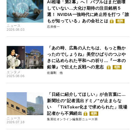
AI相場「第2幕」へ！ バブルはまだ崩壊
していない…大化け期待の注目銘柄５
選！ NVIDIA一強時代に終止符を打つ「誰
もが知っている」あの会社とは
有料
ニュース
石井僚一
2026.08.03
「あの時、広島の人たちは、もっと熱か
ったのでしょうね」美空ひばりのつぶや
きに込められた平和への祈り…『一本の
鉛筆』で伝えた反戦への意志
有料
エンタメ
佐藤剛
2025.08.06
「日経に紹介してほしい」が合言葉に…
新聞社の“記者流出ドミノ”が止まらな
い 「TikToker化まで求められた」現場
記者から不満続出
有料
ニュース
集英社オンライン編集部ニュース班
2026.07.18