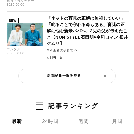
教養・カルチャー
2026.08.08
「ネットの育児の正解は無視していい」
NEW
「叱ることで守れる命もある」育児の正
解に悩む新米パパへ、3児の父が伝えたこ
と【NON STYLE石田明×令和ロマン 松井
ケムリ】
エンタメ
M-1王者の子育て#2
2026.08.08
石田明
新着記事一覧を見る
記事ランキング
最新
24時間
週間
月間