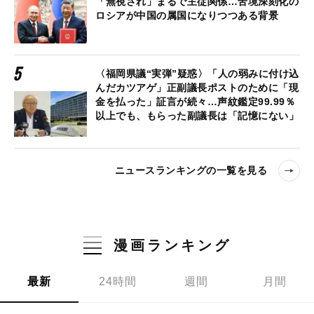
「無視され」まるで主従関係…苦境深刻化の
ロシアが中国の属国になりつつある背景
〈福岡県議“実弾”疑惑〉「人の弱みに付け込
んだカツアゲ」正副議長ポストのために「現
金を払った」証言が続々…声紋鑑定99.99％
以上でも、もらった副議長は「記憶にない」
ニュースランキングの一覧を見る
漫画ランキング
最新
24時間
週間
月間