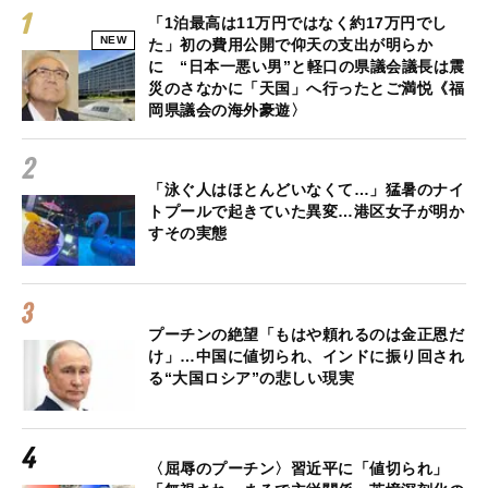
「1泊最高は11万円ではなく約17万円でし
NEW
た」初の費用公開で仰天の支出が明らか
に “日本一悪い男”と軽口の県議会議長は震
災のさなかに「天国」へ行ったとご満悦《福
岡県議会の海外豪遊〉
「泳ぐ人はほとんどいなくて…」猛暑のナイ
トプールで起きていた異変…港区女子が明か
すその実態
プーチンの絶望「もはや頼れるのは金正恩だ
け」…中国に値切られ、インドに振り回され
る“大国ロシア”の悲しい現実
〈屈辱のプーチン〉習近平に「値切られ」