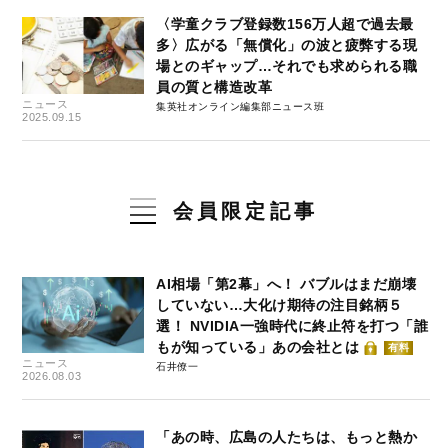
〈学童クラブ登録数156万人超で過去最
多〉広がる「無償化」の波と疲弊する現
場とのギャップ…それでも求められる職
員の質と構造改革
ニュース
集英社オンライン編集部ニュース班
2025.09.15
会員限定記事
AI相場「第2幕」へ！ バブルはまだ崩壊
していない…大化け期待の注目銘柄５
選！ NVIDIA一強時代に終止符を打つ「誰
もが知っている」あの会社とは
有料
ニュース
石井僚一
2026.08.03
「あの時、広島の人たちは、もっと熱か