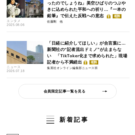
ったのでしょうね」美空ひばりのつぶや
きに込められた平和への祈り…『一本の
鉛筆』で伝えた反戦への意志
有料
エンタメ
佐藤剛
2025.08.06
「日経に紹介してほしい」が合言葉に…
新聞社の“記者流出ドミノ”が止まらな
い 「TikToker化まで求められた」現場
記者から不満続出
有料
ニュース
集英社オンライン編集部ニュース班
2026.07.18
会員限定記事一覧を見る
新着記事