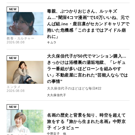
NEW
毒親、ぶつかりおじさん、ルッキズ
ム…“闇深4コマ漫画”で10万いいね、元で
んぱ組.inc・鹿目凛がセカンドキャリアで
抱いた危機感「このままではアイドル崩
れに」
教養・カルチャー
2026.08.08
キムラ
大久保佳代子が50代でマンション購入…
NEW
きっかけは浴槽裏の湯垢地獄、「レギュ
ラー番組が多いほどローンを組みやす
い」不動産屋に言われた“芸能人ならでは
の事情”
エンタメ
大久保佳代子のほどほどな毎日#22
2026.08.08
大久保佳代子
NEW
名画の歴史と背景を知り、時空を超えて
旅をする『旅から生まれた名画』中野京
子 インタビュー
中野京子