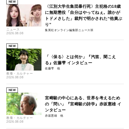
NEW
〈江別大学生集団暴行死〉主犯格の18歳
に無期懲役「自分はやってねぇ。誰かが
トドメさした」裁判で明かされた“他責ぶ
り”
ニュース
集英社オンライン編集部ニュース班
2026.08.08
NEW
「〈保る〉とは何か」『汽笛、聞こえ
る』佐藤雫 インタビュー
佐藤雫
教養・カルチャー
2026.08.08
NEW
宮﨑駿の中心にある、世界を考えるため
の「問い」『宮﨑駿の詩学』赤坂憲雄 イ
ンタビュー
赤坂憲雄
教養・カルチャー
2026.08.08