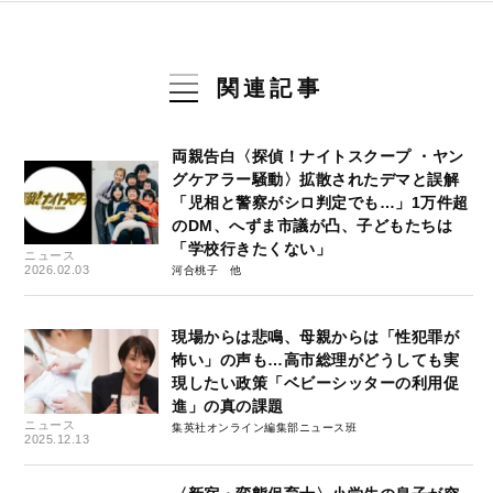
関連記事
両親告白〈探偵！ナイトスクープ ・ヤン
グケアラー騒動〉拡散されたデマと誤解
「児相と警察がシロ判定でも…」1万件超
のDM、へずま市議が凸、子どもたちは
「学校行きたくない」
ニュース
2026.02.03
河合桃子
現場からは悲鳴、母親からは「性犯罪が
怖い」の声も…高市総理がどうしても実
現したい政策「ベビーシッターの利用促
進」の真の課題
ニュース
集英社オンライン編集部ニュース班
2025.12.13