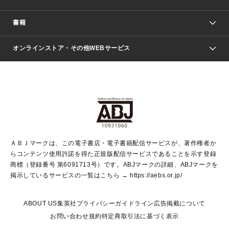
週刊少年ジャンプ
書籍
ファッション・美容
青年マンガ
ジャンプSQ.
Seventeen
週刊ヤングジャンプ
オンラインストア・その他WEBサービス
文芸・文庫・総合
芸能・情報・スポーツ
少女マンガ
Vジャンプ
non-no Web
ヤングジャンプ定期購読デジタル
すばる
Myojo
オンラインストア
りぼん
学芸・ノンフィクション・新書
最強ジャンプ
女性マンガ
@BAILA
ヤンジャン＋
小説すばる
週プレNEWS
マーガレット
集英社OTOコンテンツ
集英社 学芸編集部
少年ジャンプ＋
その他WEBサービス
クッキー
ライトノベル・ノベライズ
MAQUIA ONLINE
となりのヤングジャンプ
集英社 文芸ステーション
週プレ グラジャパ！
別冊マーガレット
SHUEISHA MANGA-ART HERITAGE
集英社 ビジネス書
ゼブラック
ココハナ
SHUEISHA ADNAVI
SPUR.JP
集英社Webマガジン Cobalt
グランドジャンプ
web 集英社文庫
キッズ
web Sportiva
マンガMee
ジャンプキャラクターズストア
集英社新書
ジャンプルーキー！
月刊オフィスユー
ＡＢＪマークは、この電子書店・電子書籍配信サービスが、著作権者か
EDITOR'S LAB
LEE
集英社オレンジ文庫
ウルトラジャンプ
青春と読書
パラスポ＋！
らコンテンツ使用許諾を得た正規版配信サービスであることを示す登録
集英社みらい文庫
リマコミ＋
HAPPY PLUS STORE
集英社新書プラス
ジャンプTOON
商標（登録番号 第6091713号）です。ABJマークの詳細、ABJマークを
Marisol
シフォン文庫
アジア人物史
S-KIDS.LAND
マンガMeets
掲示しているサービスの一覧はこちら →
https://aebs.or.jp/
shueisha vox
よみタイ
S-MANGA
Web éclat
ダッシュエックス文庫
LEEマルシェ
kotoba
集英社ジャンプリミックス
ABOUT US
集英社プライバシーガイドライン
広告掲載について
T JAPAN:The New York Times Style Magazine
JUMP j BOOKS
お問い合わせ
規約
特定商取引法に基づく表示
SHOP Marisol
e!集英社
集英社コミック文庫
集英社女性誌ポータル