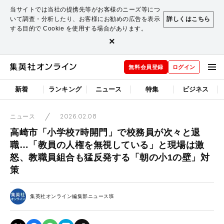
当サイトでは当社の提携先等がお客様のニーズ等につ
いて調査・分析したり、お客様にお勧めの広告を表示
詳しくはこちら
する目的で Cookie を使用する場合があります。
×
無料会員登録
ログイン
新着
ランキング
ニュース
特集
ビジネス
2026.02.08
ニュース
高崎市「小学校7時開門」で校務員が次々と退
職…「教員の人権を無視している」と現場は激
怒、教職員組合も猛反発する「朝の小1の壁」対
策
集英社オンライン編集部ニュース班