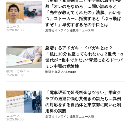
〈新宿・変態保育士〉小学生の息子が突
然「オレのをなめろ」…問い詰めると
「先生が教えてくれたの」洗脳、わいせ
つ、ストーカー…抵抗すると「ぶっ飛ば
すぞ！」卑劣すぎるその手口とは
ニュース
2026.02.06
集英社オンライン編集部ニュース班
急増するアドガキ・ドパガキとは？
「机に10分も座ってられない」Z世代・α
世代が “集中できない”背景にあるドーパ
ミン中毒の危険性
教養・カルチャー
瑠璃光丸凪／A4studio
2026.01.02
「電車遅延で延長料金はツラい」学童ク
ラブの送迎に悩む共働きの親たち…異例
の対応をする自治体と東京都に聞いた利
用料の実態
ニュース
集英社オンライン編集部ニュース班
2025.09.05