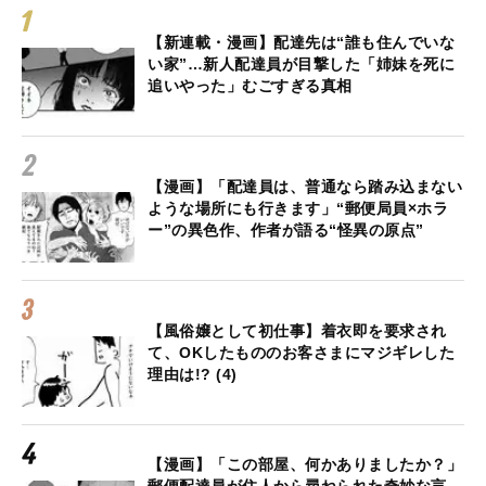
【新連載・漫画】配達先は“誰も住んでいな
い家”…新人配達員が目撃した「姉妹を死に
追いやった」むごすぎる真相
【漫画】「配達員は、普通なら踏み込まない
ような場所にも行きます」“郵便局員×ホラ
ー”の異色作、作者が語る“怪異の原点”
【風俗嬢として初仕事】着衣即を要求され
て、OKしたもののお客さまにマジギレした
理由は!? (4)
【漫画】「この部屋、何かありましたか？」
郵便配達員が住人から尋ねられた奇妙な言