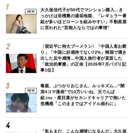
大久保佳代子が50代でマンション購入…き
NEW
っかけは浴槽裏の湯垢地獄、「レギュラー番
組が多いほどローンを組みやすい」不動産屋
に言われた“芸能人ならではの事情”
〈習近平に特大ブーメラン〉「中国人客お断
り」「中国に好感持てない72%」韓国で噴き
出した反中感情…中国人旅行者が直面した
「政治的摩擦」の正体【2026年7月バズり記
事1位】
毒親、ぶつかりおじさん、ルッキズム…“闇
NEW
深4コマ漫画”で10万いいね、元でんぱ
組.inc・鹿目凛がセカンドキャリアで抱いた
危機感「このままではアイドル崩れに」
「私もまだ、こんな感情になるんだ」大久保