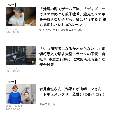
NEW
「沖縄の海でゲーム三昧」「ディズニー
でスマホめぐり親子喧嘩」旅先でスマホ
を手放さない子ども、親はどうする？ 親
も見直したい3つのルール
ニュース
集英社オンライン編集部ニュース班
2026.08.08
「いつ加害者になるかわからない…」青
切符導入で増す大型トラックの不安、自
転車“車道走行時代”に求められる新たな
安全対策
ビジネス
2026.07.21
NEW
岩井圭也さん（作家）が山崎エマさん
（ドキュメンタリー監督）に会いに行く
岩井圭也
教養・カルチャー
2026.08.08