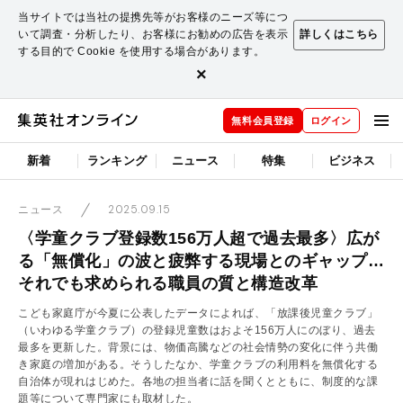
当サイトでは当社の提携先等がお客様のニーズ等につ
いて調査・分析したり、お客様にお勧めの広告を表示
詳しくはこちら
する目的で Cookie を使用する場合があります。
×
無料会員登録
ログイン
新着
ランキング
ニュース
特集
ビジネス
2025.09.15
ニュース
〈学童クラブ登録数156万人超で過去最多〉広が
る「無償化」の波と疲弊する現場とのギャップ…
それでも求められる職員の質と構造改革
こども家庭庁が今夏に公表したデータによれば、「放課後児童クラブ」
（いわゆる学童クラブ）の登録児童数はおよそ156万人にのぼり、過去
最多を更新した。背景には、物価高騰などの社会情勢の変化に伴う共働
き家庭の増加がある。そうしたなか、学童クラブの利用料を無償化する
自治体が現れはじめた。各地の担当者に話を聞くとともに、制度的な課
題等について専門家にも取材した。