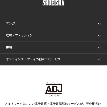
マンガ
取材・ファッション
少年マンガ
週刊少年ジャンプ
書籍
ファッション・美容
青年マンガ
ジャンプSQ.
Seventeen
週刊ヤングジャンプ
オンラインストア・その他WEBサービス
文芸・文庫・総合
芸能・情報・スポーツ
少女マンガ
Vジャンプ
non-no Web
ヤングジャンプ定期購読デジタル
すばる
Myojo
オンラインストア
りぼん
学芸・ノンフィクション・新書
最強ジャンプ
女性マンガ
@BAILA
ヤンジャン＋
小説すばる
週プレNEWS
マーガレット
集英社OTOコンテンツ
集英社 学芸編集部
少年ジャンプ＋
その他WEBサービス
クッキー
ライトノベル・ノベライズ
MAQUIA ONLINE
となりのヤングジャンプ
集英社 文芸ステーション
週プレ グラジャパ！
別冊マーガレット
SHUEISHA MANGA-ART HERITAGE
集英社 ビジネス書
ゼブラック
ココハナ
SHUEISHA ADNAVI
SPUR.JP
集英社Webマガジン Cobalt
グランドジャンプ
web 集英社文庫
キッズ
web Sportiva
マンガMee
ジャンプキャラクターズストア
集英社新書
ジャンプルーキー！
月刊オフィスユー
ＡＢＪマークは、この電子書店・電子書籍配信サービスが、著作権者か
EDITOR'S LAB
LEE
集英社オレンジ文庫
ウルトラジャンプ