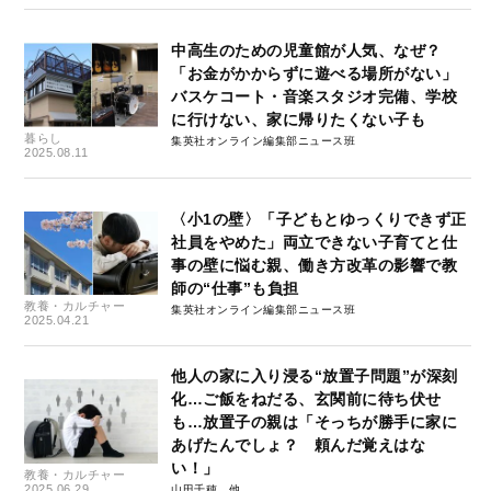
中高生のための児童館が人気、なぜ？
「お金がかからずに遊べる場所がない」
バスケコート・音楽スタジオ完備、学校
に行けない、家に帰りたくない子も
暮らし
集英社オンライン編集部ニュース班
2025.08.11
〈小1の壁〉「子どもとゆっくりできず正
社員をやめた」両立できない子育てと仕
事の壁に悩む親、働き方改革の影響で教
師の“仕事”も負担
教養・カルチャー
集英社オンライン編集部ニュース班
2025.04.21
他人の家に入り浸る“放置子問題”が深刻
化…ご飯をねだる、玄関前に待ち伏せ
も…放置子の親は「そっちが勝手に家に
あげたんでしょ？ 頼んだ覚えはな
い！」
教養・カルチャー
2025.06.29
山田千穂