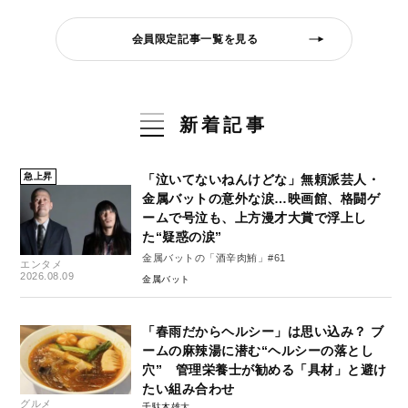
会員限定記事一覧を見る
新着記事
急上昇
「泣いてないねんけどな」無頼派芸人・
金属バットの意外な涙…映画館、格闘ゲ
ームで号泣も、上方漫才大賞で浮上し
た“疑惑の涙”
金属バットの「酒辛肉鮪」#61
エンタメ
2026.08.09
金属バット
「春雨だからヘルシー」は思い込み？ ブ
ームの麻辣湯に潜む“ヘルシーの落とし
穴” 管理栄養士が勧める「具材」と避け
たい組み合わせ
グルメ
千駄木雄大