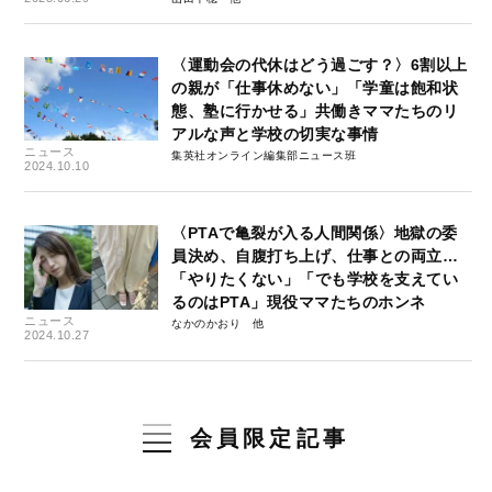
〈運動会の代休はどう過ごす？〉6割以上
の親が「仕事休めない」「学童は飽和状
態、塾に行かせる」共働きママたちのリ
アルな声と学校の切実な事情
ニュース
集英社オンライン編集部ニュース班
2024.10.10
〈PTAで亀裂が入る人間関係〉地獄の委
員決め、自腹打ち上げ、仕事との両立…
「やりたくない」「でも学校を支えてい
るのはPTA」現役ママたちのホンネ
ニュース
なかのかおり
2024.10.27
会員限定記事