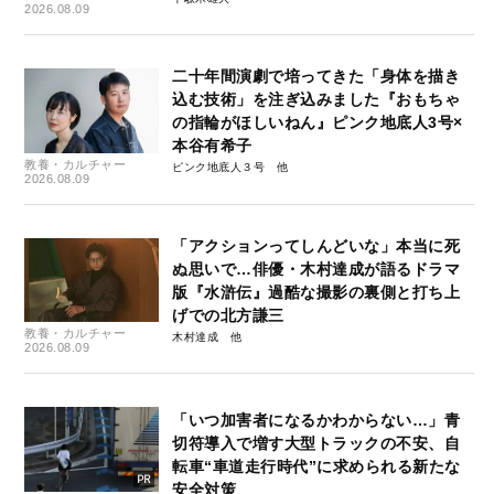
2026.08.09
二十年間演劇で培ってきた「身体を描き
込む技術」を注ぎ込みました『おもちゃ
の指輪がほしいねん』ピンク地底人3号×
本谷有希子
教養・カルチャー
ピンク地底人３号
2026.08.09
「アクションってしんどいな」本当に死
ぬ思いで…俳優・木村達成が語るドラマ
版『水滸伝』過酷な撮影の裏側と打ち上
げでの北方謙三
教養・カルチャー
木村達成
2026.08.09
「いつ加害者になるかわからない…」青
切符導入で増す大型トラックの不安、自
転車“車道走行時代”に求められる新たな
安全対策