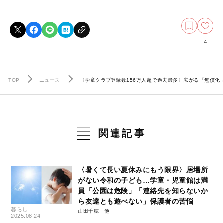
4
TOP
ニュース
〈学童クラブ登録数156万人超で過去最多〉広がる「無償
関連記事
〈暑くて長い夏休みにもう限界〉居場所
がない令和の子ども…学童・児童館は満
員「公園は危険」「連絡先を知らないか
ら友達とも遊べない」保護者の苦悩
暮らし
山田千穂
2025.08.24