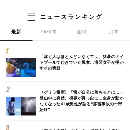
ニュースランキング
最新
24時間
週間
月間
「泳ぐ人はほとんどいなくて…」猛暑のナイ
トプールで起きていた異変…港区女子が明か
すその実態
〈ゲリラ雷雨〉「雷が自分に落ちるとは…」
登山中に突然、視界が真っ白に…全身が動か
なくなった41歳男性が語る“落雷事故の一部
始終”