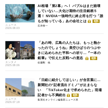
AI相場「第2幕」へ！ バブルはまだ崩壊
していない…大化け期待の注目銘柄５
選！ NVIDIA一強時代に終止符を打つ「誰
もが知っている」あの会社とは
有料
ニュース
石井僚一
2026.08.03
「あの時、広島の人たちは、もっと熱か
ったのでしょうね」美空ひばりのつぶや
きに込められた平和への祈り…『一本の
鉛筆』で伝えた反戦への意志
有料
エンタメ
佐藤剛
2025.08.06
「日経に紹介してほしい」が合言葉に…
新聞社の“記者流出ドミノ”が止まらな
い 「TikToker化まで求められた」現場
記者から不満続出
有料
ニュース
集英社オンライン編集部ニュース班
2026.07.18