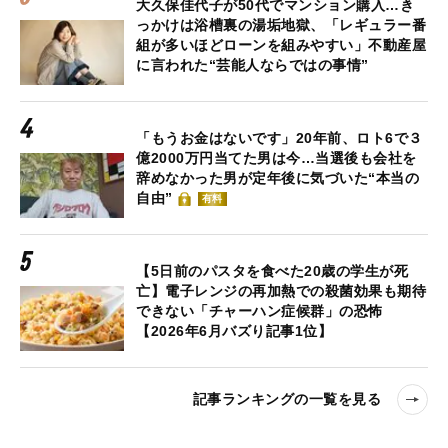
大久保佳代子が50代でマンション購入…き
っかけは浴槽裏の湯垢地獄、「レギュラー番
組が多いほどローンを組みやすい」不動産屋
に言われた“芸能人ならではの事情”
「もうお金はないです」20年前、ロト6で３
億2000万円当てた男は今…当選後も会社を
辞めなかった男が定年後に気づいた“本当の
自由”
有料
【5日前のパスタを食べた20歳の学生が死
亡】電子レンジの再加熱での殺菌効果も期待
できない「チャーハン症候群」の恐怖
【2026年6月バズり記事1位】
記事ランキングの一覧を見る