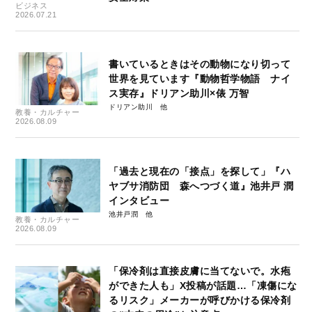
ビジネス
2026.07.21
書いているときはその動物になり切って
世界を見ています『動物哲学物語 ナイ
ス実存』ドリアン助川×俵 万智
ドリアン助川
教養・カルチャー
2026.08.09
「過去と現在の「接点」を探して」『ハ
ヤブサ消防団 森へつづく道』池井戸 潤
インタビュー
池井戸潤
教養・カルチャー
2026.08.09
「保冷剤は直接皮膚に当てないで。水疱
ができた人も」X投稿が話題…「凍傷にな
るリスク」メーカーが呼びかける保冷剤