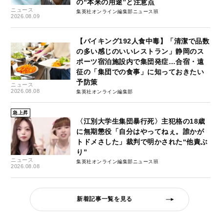
の“本来の用途”と注意点
ニュース
集英社オンライン編集部ニュース班
2026.08.09
【バイキング192人食中毒】「清潔で品数
の多い感じのいいレストラン」静岡のス
ポーツ宿泊施設内で集団発症…合宿・遠
征の「集団での食事」に知っておきたい
予防策
ニュース
2026.08.08
集英社オンライン編集部
急上昇
〈江別大学生集団暴行死〉主犯格の18歳
に無期懲役「自分はやってねぇ。誰かが
トドメさした」裁判で明かされた“他責ぶ
り”
ニュース
集英社オンライン編集部ニュース班
2026.08.08
新着記事一覧を見る