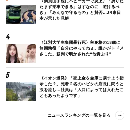
〈満員山手線にベビーカーで炎上〉「折りた
たまず乗車できる」はずなのに「避けるべ
き」「みんなで守るもの」と賛否…JR東日
本が示した見解
〈江別大学生集団暴行死〉主犯格の18歳に
無期懲役「自分はやってねぇ。誰かがトドメ
さした」裁判で明かされた“他責ぶり”
《イオン爆発》「売上金を金庫に戻すよう指
示した？」死者２名のハビタの店長に問うと
涙を流し…社員は「入口によっては入れたこ
ともあったようです」
ニュースランキングの一覧を見る