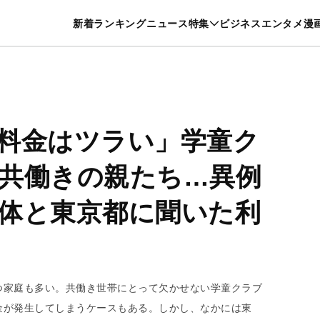
特集一覧を見る
漫画一覧を見る
新着
ランキング
ニュース
特集
ビジネス
エンタメ
漫
養・カルチャー
暮らし
スポーツ
ヘルスケア
美容
グルメ
料金はツラい」学童ク
共働きの親たち…異例
体と東京都に聞いた利
つ家庭も多い。共働き世帯にとって欠かせない学童クラブ
金が発生してしまうケースもある。しかし、なかには東