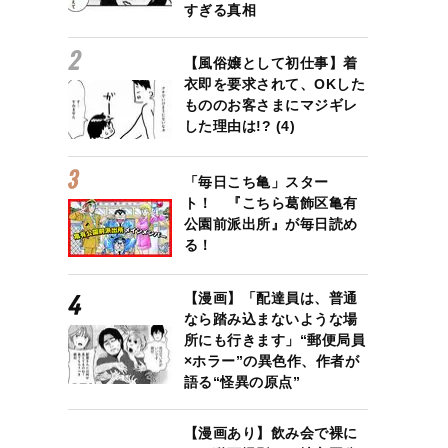
すぎる真相
【風俗嬢として初仕事】着
衣即を要求されて、OKした
もののお客さまにマジギレ
した理由は!? (4)
「毎日こち亀」スター
ト！ 『こちら葛飾区亀有
公園前派出所』が毎日読め
る！
【漫画】「配達員は、普通
なら踏み込まないような場
所にも行きます」“郵便局員
×ホラー”の異色作、作者が
語る“怪異の原点”
【漫画あり】飲み会で裸に