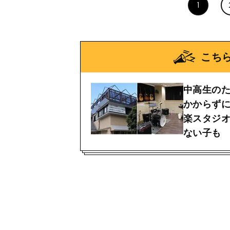
1
こち
中高生の
かからず
楽スタジ
ない子も