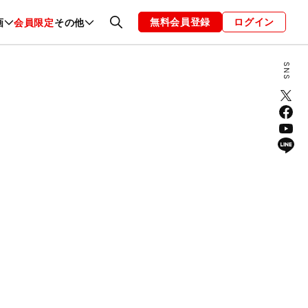
無料会員登録
ログイン
画
会員限定
その他
ファッション
恋愛・結婚
編集部
お知らせ