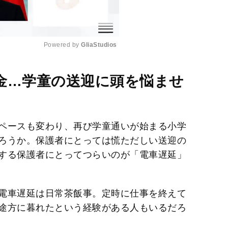
Powered by 
GliaStudios
M
金…学童の送迎に頭を悩ませ
u
t
e
ペースも変わり、再び学童通いが始まる小学
ろうか。保護者にとっては慌ただしい送迎の
する保護者にとってつらいのが「電車遅延」
電車遅延は日常茶飯事。定時に仕事を終えて
途方に暮れたという経験がある人もいるだろ