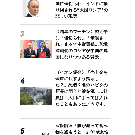
国に値切られ、インドに振
り回される“大国ロシア”の
悲しい現実
〈屈辱のプーチン〉習近平
に「値切られ」「無視さ
れ」まるで主従関係…苦境
深刻化のロシアが中国の属
国になりつつある背景
《イオン爆発》「売上金を
金庫に戻すよう指示し
た？」死者２名のハビタの
店長に問うと涙を流し…社
員は「入口によっては入れ
たこともあったようです」
≪飯能≫「腹が減って食べ
物を盗もうと…」91歳女性
NEW