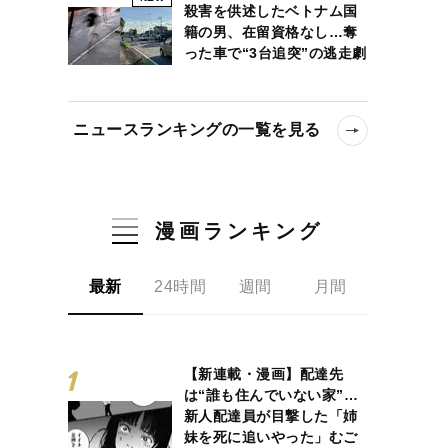
殺害を供述したベトナム国
籍の男、在留資格なし…奪
った車で“3台追突”の逃走劇
ニュースランキングの一覧を見る
漫画ランキング
最新
24時間
週間
月間
【新連載・漫画】配達先
は“誰も住んでいない家”…
新人配達員が目撃した「姉
妹を死に追いやった」むご