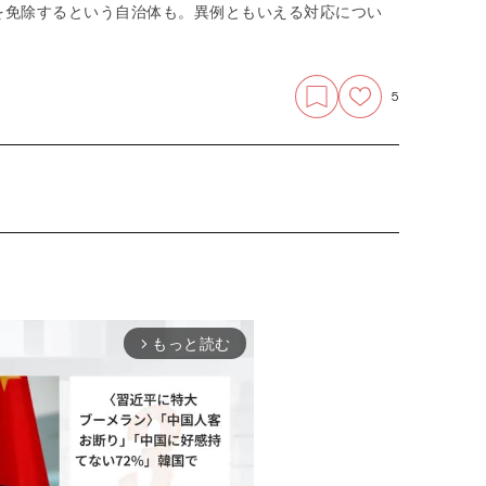
を免除するという自治体も。異例ともいえる対応につい
5
もっと読む
arrow_forward_ios