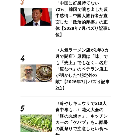
「中国に好感持てない
72%」韓国で噴き出した反
中感情…中国人旅行者が直
面した「政治的摩擦」の正
体【2026年7月バズり記事1
位】
〈人気ラーメン店が1年3カ
月で閉店〉原因は「味」で
も「売上」でもなく…名店
「渡なべ」のベテラン店主
が明かした“想定外の
敵”【2026年7月バズり記事
2位】
〈冷やしキュウリで510人
食中毒も…〉花火大会の
「豚の丸焼き」、キッチン
カーの「ケバブ」も…酷暑
の夏祭りで注意したい食べ
物