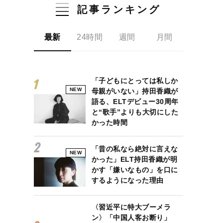
記事ランキング
最新
24時間
週間
月間
「子どもにとっては私しか
NEW
母親がいない」持田香織が
語る、ELTデビュー30周年
と“歌手”よりも大切にした
かった時間
「昔の私なら絶対に言えな
NEW
かった」ELT持田香織が明
かす「嫌いなもの」を口に
するようになった理由
〈習近平に特大ブーメラ
ン〉「中国人客お断り」