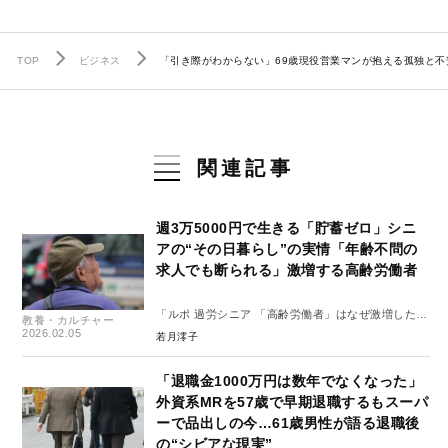
TOP
ビジネス
「引き際がわからない」69歳現役営業マンが抱える孤独と
関連記事
週3万5000円で生きる「貯蓄ゼロ」シニ
アの“その日暮らし”の実情「年齢不問の
求人でも断られる」激増する高齢労働者
「ルポ 過労シニア 「高齢労働者」はなぜ激増したの
教養・カルチャー
か」#1
2026.02.05
若月澪子
「退職金1000万円は数年でなくなった」
外資系MRを57歳で早期退職するもスーパ
ーで品出しの今…61歳男性が語る退職後
の“シビアな現実”