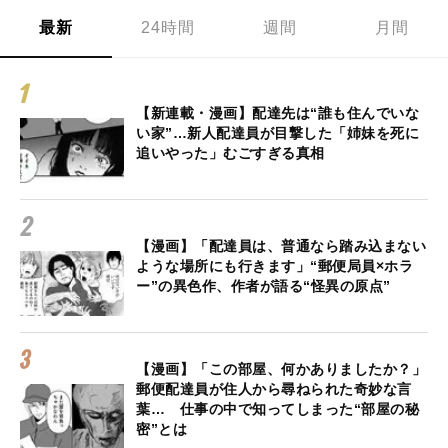
最新
24時間
週間
月間
【新連載・漫画】配達先は“誰も住んでいな
い家”…新人配達員が目撃した「姉妹を死に
追いやった」むごすぎる真相
【漫画】「配達員は、普通なら踏み込まない
ような場所にも行きます」“郵便局員×ホラ
ー”の異色作、作者が語る“怪異の原点”
【漫画】「この部屋、何かありましたか？」
郵便配達員が住人から尋ねられた奇妙な言
葉… 仕事の中で知ってしまった“部屋の秘
密”とは