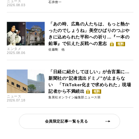
ニュース
石井僚一
2026.08.03
「あの時、広島の人たちは、もっと熱か
ったのでしょうね」美空ひばりのつぶや
きに込められた平和への祈り…『一本の
鉛筆』で伝えた反戦への意志
有料
エンタメ
佐藤剛
2025.08.06
「日経に紹介してほしい」が合言葉に…
新聞社の“記者流出ドミノ”が止まらな
い 「TikToker化まで求められた」現場
記者から不満続出
有料
ニュース
集英社オンライン編集部ニュース班
2026.07.18
会員限定記事一覧を見る