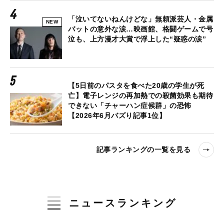
「泣いてないねんけどな」無頼派芸人・金属
NEW
バットの意外な涙…映画館、格闘ゲームで号
泣も、上方漫才大賞で浮上した“疑惑の涙”
【5日前のパスタを食べた20歳の学生が死
亡】電子レンジの再加熱での殺菌効果も期待
できない「チャーハン症候群」の恐怖
【2026年6月バズり記事1位】
記事ランキングの一覧を見る
ニュースランキング