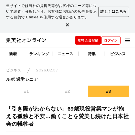
当サイトでは当社の提携先等がお客様のニーズ等につ
いて調査・分析したり、お客様にお勧めの広告を表示
詳しくはこちら
する目的で Cookie を使用する場合があります。
×
無料会員登録
ログイン
新着
ランキング
ニュース
特集
ビジネス
2026.02.07
ビジネス
ルポ 過労シニア
#1
#2
#3
「引き際がわからない」69歳現役営業マンが抱
える孤独と不安…働くことを賛美し続けた日本社
会の犠牲者