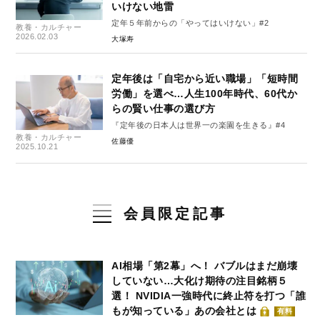
いけない地雷
定年５年前からの「やってはいけない」#2
教養・カルチャー
2026.02.03
大塚寿
定年後は「自宅から近い職場」「短時間
労働」を選べ…人生100年時代、60代か
らの賢い仕事の選び方
『定年後の日本人は世界一の楽園を生きる』#4
教養・カルチャー
佐藤優
2025.10.21
会員限定記事
AI相場「第2幕」へ！ バブルはまだ崩壊
していない…大化け期待の注目銘柄５
選！ NVIDIA一強時代に終止符を打つ「誰
もが知っている」あの会社とは
有料