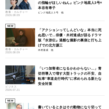
の指輪がほしいねん』ピンク地底人3号×
本谷有希子
教養・カルチャー
ピンク地底人３号
2026.08.09
NEW
「アクションってしんどいな」本当に死
ぬ思いで…俳優・木村達成が語るドラマ
版『水滸伝』過酷な撮影の裏側と打ち上
げでの北方謙三
教養・カルチャー
木村達成
2026.08.09
「いつ加害者になるかわからない…」青
切符導入で増す大型トラックの不安、自
転車“車道走行時代”に求められる新たな
安全対策
ビジネス
2026.07.21
NEW
書いているときはその動物になり切って