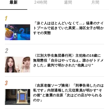
最新
24時間
週間
月間
「泳ぐ人はほとんどいなくて…」猛暑のナイ
トプールで起きていた異変…港区女子が明か
すその実態
〈江別大学生集団暴行死〉主犯格の18歳に
無期懲役「自分はやってねぇ。誰かがトドメ
さした」裁判で明かされた“他責ぶり”
〈吉原老舗ソープ摘発〉「刑事告発したのは
私です」内部通報した元従業員が明かす“そ
の後”と激震の吉原「次はどの店がやられる
のか」