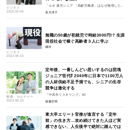
「ルポ 過労シニア 「高齢労働者」はなぜ激増したの
ビジネス
か」#2
2026.02.06
若月澪子
無職の50歳が初就労で時給3000円!? 生涯
現役社会で稼ぐ高齢者３人に学ぶ
橘玲
ビジネス
2022.08.10
定年後、一番しんどい思いするのは団塊
ジュニア世代⁉︎ 2040年に日本で1100万人
の人材供給不足予測でも、シニアの生存
競争は激化する
『中高年リスキリング』#2
教養・カルチャー
2024.08.20
後藤宗明
東大卒エリート官僚が進言する「定年
前」の生き方…攻め続けてきた人ほど実
感できない、人生後半で絶対に踏んでは