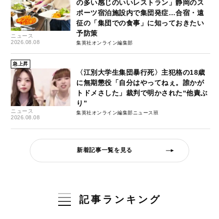
の多い感じのいいレストラン」静岡のス
ポーツ宿泊施設内で集団発症…合宿・遠
征の「集団での食事」に知っておきたい
予防策
ニュース
2026.08.08
集英社オンライン編集部
急上昇
〈江別大学生集団暴行死〉主犯格の18歳
に無期懲役「自分はやってねぇ。誰かが
トドメさした」裁判で明かされた“他責ぶ
り”
ニュース
集英社オンライン編集部ニュース班
2026.08.08
新着記事一覧を見る
記事ランキング