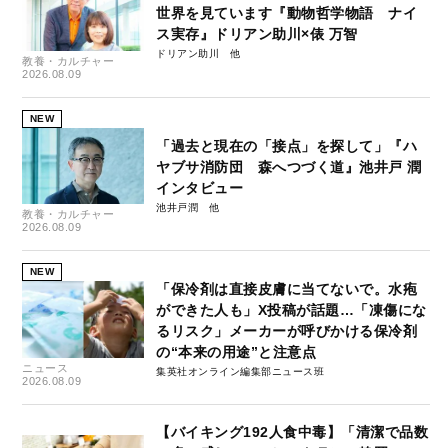
世界を見ています『動物哲学物語 ナイ
ス実存』ドリアン助川×俵 万智
ドリアン助川
教養・カルチャー
2026.08.09
NEW
「過去と現在の「接点」を探して」『ハ
ヤブサ消防団 森へつづく道』池井戸 潤
インタビュー
池井戸潤
教養・カルチャー
2026.08.09
NEW
「保冷剤は直接皮膚に当てないで。水疱
ができた人も」X投稿が話題…「凍傷にな
るリスク」メーカーが呼びかける保冷剤
の“本来の用途”と注意点
ニュース
集英社オンライン編集部ニュース班
2026.08.09
【バイキング192人食中毒】「清潔で品数