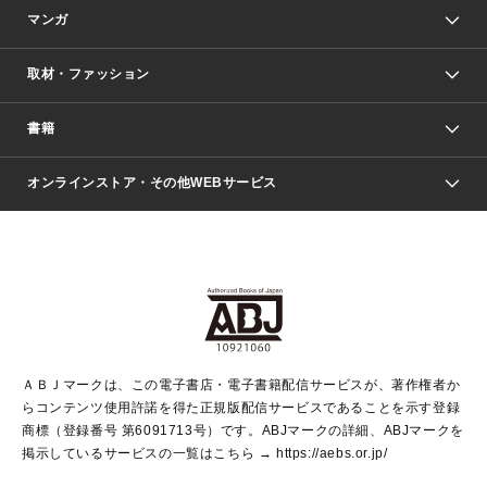
マンガ
取材・ファッション
少年マンガ
週刊少年ジャンプ
書籍
ファッション・美容
青年マンガ
ジャンプSQ.
Seventeen
週刊ヤングジャンプ
オンラインストア・その他WEBサービス
文芸・文庫・総合
芸能・情報・スポーツ
少女マンガ
Vジャンプ
non-no Web
ヤングジャンプ定期購読デジタル
すばる
Myojo
オンラインストア
りぼん
学芸・ノンフィクション・新書
最強ジャンプ
女性マンガ
@BAILA
ヤンジャン＋
小説すばる
週プレNEWS
マーガレット
集英社OTOコンテンツ
集英社 学芸編集部
少年ジャンプ＋
その他WEBサービス
クッキー
ライトノベル・ノベライズ
MAQUIA ONLINE
となりのヤングジャンプ
集英社 文芸ステーション
週プレ グラジャパ！
別冊マーガレット
SHUEISHA MANGA-ART HERITAGE
集英社 ビジネス書
ゼブラック
ココハナ
SHUEISHA ADNAVI
SPUR.JP
集英社Webマガジン Cobalt
グランドジャンプ
web 集英社文庫
キッズ
web Sportiva
マンガMee
ジャンプキャラクターズストア
集英社新書
ジャンプルーキー！
月刊オフィスユー
ＡＢＪマークは、この電子書店・電子書籍配信サービスが、著作権者か
EDITOR'S LAB
LEE
集英社オレンジ文庫
ウルトラジャンプ
青春と読書
パラスポ＋！
らコンテンツ使用許諾を得た正規版配信サービスであることを示す登録
集英社みらい文庫
リマコミ＋
HAPPY PLUS STORE
集英社新書プラス
ジャンプTOON
商標（登録番号 第6091713号）です。ABJマークの詳細、ABJマークを
Marisol
シフォン文庫
アジア人物史
S-KIDS.LAND
マンガMeets
掲示しているサービスの一覧はこちら →
https://aebs.or.jp/
shueisha vox
よみタイ
S-MANGA
Web éclat
ダッシュエックス文庫