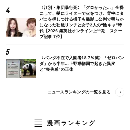
〈江別・集団暴行死〉「グロかった…」全裸
にして、髪にライターで火をつけ、背中にタ
バコを押しつける様子も撮影…公判で明らか
になった壮絶リンチと女子2人の“陰キャ”時
代【2026 集英社オンライン上半期 スクー
プ記事 7位】
〈パンダ不在で入園者18.7％減〉「ゼロパン
ダ」から半年…上野動物園で起きた異変
と“喪失感”の正体
ニュースランキングの一覧を見る
漫画ランキング