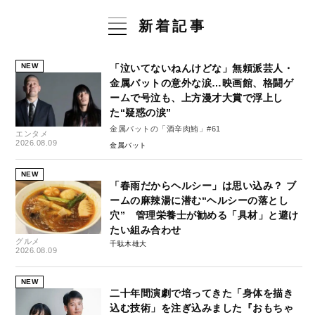
新着記事
NEW
「泣いてないねんけどな」無頼派芸人・
金属バットの意外な涙…映画館、格闘ゲ
ームで号泣も、上方漫才大賞で浮上し
た“疑惑の涙”
金属バットの「酒辛肉鮪」#61
エンタメ
2026.08.09
金属バット
NEW
「春雨だからヘルシー」は思い込み？ ブ
ームの麻辣湯に潜む“ヘルシーの落とし
穴” 管理栄養士が勧める「具材」と避け
たい組み合わせ
グルメ
千駄木雄大
2026.08.09
NEW
二十年間演劇で培ってきた「身体を描き
込む技術」を注ぎ込みました『おもちゃ