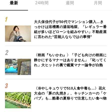
最新
24時間
週間
月間
大久保佳代子が50代でマンション購入…き
っかけは浴槽裏の湯垢地獄、「レギュラー番
組が多いほどローンを組みやすい」不動産屋
に言われた“芸能人ならではの事情”
〈映画『ちいかわ』〉「子ども向けの映画に
静かにするマナーはありません」「叱ってく
れ」大ヒットの裏で鑑賞マナー論争が白熱
〈冷やしキュウリで510人食中毒も…〉花火
大会の「豚の丸焼き」、キッチンカーの「ケ
バブ」も…酷暑の夏祭りで注意したい食べ物