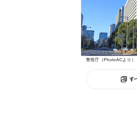
警視庁（PhotoACより）
す