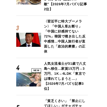
敵”【2026年7月バズり記事
2位】
〈習近平に特大ブーメラ
ン〉「中国人客お断り」
「中国に好感持てない
72%」韓国で噴き出した反
中感情…中国人旅行者が直
面した「政治的摩擦」の正
体
人気女流雀士が31歳で八丈
島へ移住…家賃15万円→3
NEW
万円、1K→4LDK「東京で
は壊れてしまうと…」
【2026年7月バズり記事3
位】
「貧乏くさい」「禁止にし
てほしい」ガチャガチャ