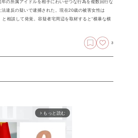
成年の所属アイドルを相手にわいせつな行為を複数回行な
法違反の疑いで逮捕された。現在20歳の被害女性は
」と相談して発覚。容疑者宅周辺を取材すると“横暴な横
3
もっと読む
arrow_forward_ios