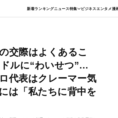
特集一覧を見る
漫画一覧を見る
新着
ランキング
ニュース
特集
ビジネス
エンタメ
漫
養・カルチャー
暮らし
スポーツ
ヘルスケア
美容
グルメ
の交際はよくあるこ
イドルに“わいせつ”…
ロ代表はクレーマー気
には「私たちに背中を