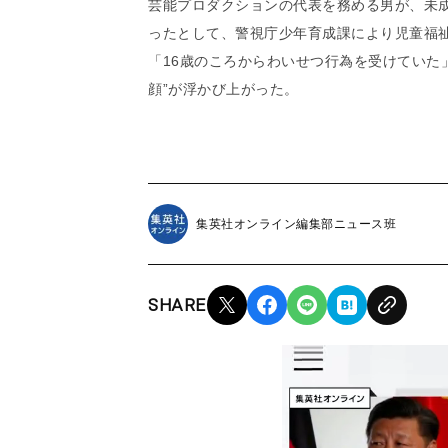
芸能プロダクションの代表を務める男が、未
ったとして、警視庁少年育成課により児童福祉
「16歳のころからわいせつ行為を受けていた
顔”が浮かび上がった。
集英社オンライン編集部ニュース班
SHARE