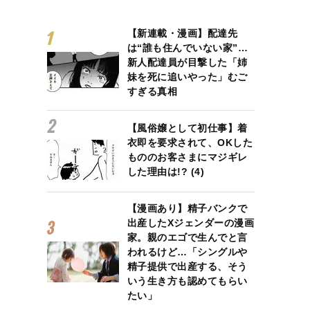
【新連載・漫画】配達先
は“誰も住んでいない家”…
新人配達員が目撃した「姉
妹を死に追いやった」むご
すぎる真相
【風俗嬢として初仕事】着
衣即を要求されて、OKした
もののお客さまにマジギレ
した理由は!? (4)
【漫画あり】精子バンクで
出産したXジェンダーの漫画
家。親のエゴで生んでと言
われるけど…「シングルや
精子提供で出産する、そう
いう生き方も認めてもらい
たい」