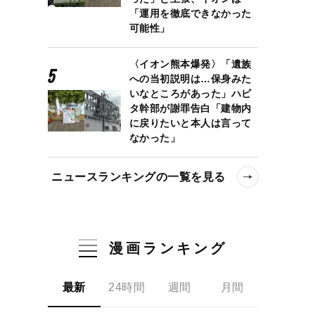
「運用を徹底できなかった
可能性」
〈イオン熊本爆発〉「遺族
への当初説明は…保身みた
いなところがあった」ハビ
タ幹部が謝罪告白「建物内
に戻りたいと本人は言って
なかった」
ニュースランキングの一覧を見る
漫画ランキング
最新
24時間
週間
月間