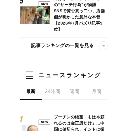
NEW
の“サーチ行為”が物議
SNSで賛否真っ二つ、店舗
側が明かした意外な本音
【2026年7月バズり記事5
位】
記事ランキングの一覧を見る
ニュースランキング
最新
24時間
週間
月間
プーチンの絶望「もはや頼
NEW
れるのは金正恩だけ」…中
国に値切られ、インドに振