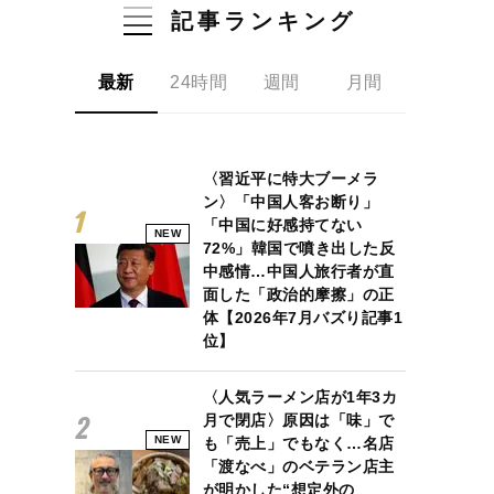
記事ランキング
最新
24時間
週間
月間
〈習近平に特大ブーメラ
ン〉「中国人客お断り」
「中国に好感持てない
NEW
72%」韓国で噴き出した反
中感情…中国人旅行者が直
面した「政治的摩擦」の正
体【2026年7月バズり記事1
位】
〈人気ラーメン店が1年3カ
月で閉店〉原因は「味」で
NEW
も「売上」でもなく…名店
「渡なべ」のベテラン店主
が明かした“想定外の