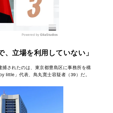
Powered by 
GliaStudios
M
で、立場を利用していない」
u
t
で逮捕されたのは、東京都豊島区に事務所を構
e
 by little」代表、鳥丸寛士容疑者（39）だ。