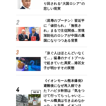
り回される“大国ロシア”の
悲しい現実
〈屈辱のプーチン〉習近平
に「値切られ」「無視さ
れ」まるで主従関係…苦境
深刻化のロシアが中国の属
国になりつつある背景
「泳ぐ人はほとんどいなく
て…」猛暑のナイトプール
で起きていた異変…港区女
子が明かすその実態
《イオンモール熊本爆発》
避難後になぜ再入館でき
た？ハビタ幹部は「気をつ
NEW
けて行ってらっしゃいと…
モール職員は引き止めなか
った」と主張、イオンは