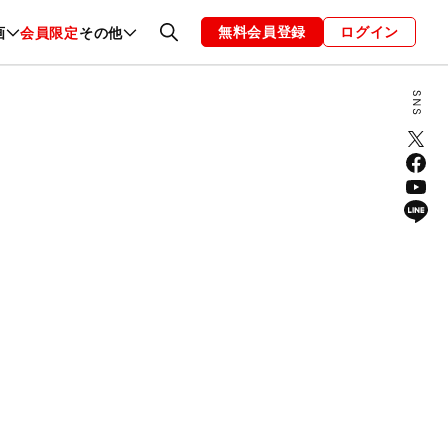
無料会員登録
ログイン
画
会員限定
その他
ファッション
恋愛・結婚
編集部
お知らせ